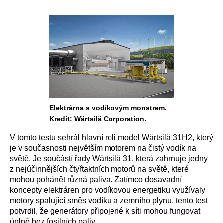
Elektrárna s vodíkovým monstrem.
Kredit: Wärtsilä Corporation.
V tomto testu sehrál hlavní roli model Wärtsilä 31H2, který
je v současnosti největším motorem na čistý vodík na
světě. Je součástí řady Wärtsilä 31, která zahrnuje jedny
z nejúčinnějších čtyřtaktních motorů na světě, které
mohou pohánět různá paliva. Zatímco dosavadní
koncepty elektráren pro vodíkovou energetiku využívaly
motory spalující směs vodíku a zemního plynu, tento test
potvrdil, že generátory připojené k síti mohou fungovat
úplně bez fosilních paliv.