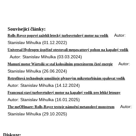
Související články:
Autor:
Rolls-Royce poprvé zažehli letecký turbovrtulový motor na vodík
Stanislav Mihulka (01.12.2022)
Universal Hydrogen úspěšně otestovali megawattový pohon na kapalný vodík
Autor: Stanislav Mihulka (03.03.2024)
Autor:
Mamutí motor Wärtsilä se stal kolosálním generátorem čisté energie
Stanislav Mihulka (26.06.2024)
Retrofitová technologie umožňuje plynovým mikroturbínám spalovat vodík
Autor: Stanislav Mihulka (14.12.2024)
Francouzi staví turbovrtulový motor na kapalný vodík pro lehké letouny
Autor: Stanislav Mihulka (16.01.2025)
Autor:
The meOHmare: Rolls-Royce testuje námořní metanolové monstrum
Stanislav Mihulka (29.10.2025)
Diskuze: