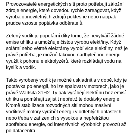
Provozovatelé energetických sítí proto potřebují záložní
zdroje energie, které dovedou rychle zareagovat, když
výroba obnovitelných zdrojů poklesne nebo naopak
prudce vzroste poptávka odběratelů.
Zelený vodík je populární díky tomu, že nevytváří žádné
emise uhlíku a umožňuje čistou výrobu elektřiny. Když
solární nebo větrné elektrárny vyrobí více elektřiny, než je
právě potřeba, je možné takovou nadbytečnou energii
využít k pohonu elektrolyzérů, které rozkládají vodu na
kyslík a vodík.
Takto vyrobený vodík je možné uskladnit a v době, kdy je
poptávka po energii, ho lze spalovat v motorech, jako je
právě Wärtsilä 31H2. Ty pak vyrábějí elektřinu bez emisí
uhlíku a pomáhají zajistit nepřetržité dodávky energie.
Kromě stabilizace rozvodných sítí mohou masivní
vodíkové motory vyrábět energii v odlehlých oblastech
nebo třeba v zařízeních s vysokou a nepřetržitou
spotřebou energie, od intenzivních výrobních provozů až
po datacentra.