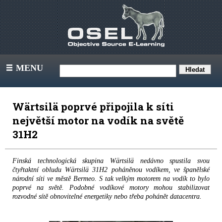
MENU
III
Wärtsilä poprvé připojila k síti
největší motor na vodík na světě
31H2
Finská technologická skupina Wärtsilä nedávno spustila svou
čtyřtaktní obludu Wärtsilä 31H2 poháněnou vodíkem, ve španělské
národní síti ve městě Bermeo. S tak velkým motorem na vodík to bylo
poprvé na světě. Podobné vodíkové motory mohou stabilizovat
rozvodné sítě obnovitelné energetiky nebo třeba pohánět datacentra.