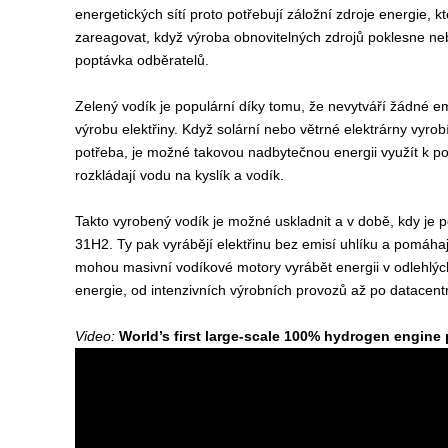
energetických sítí proto potřebují záložní zdroje energie, 
zareagovat, když výroba obnovitelných zdrojů poklesne n
poptávka odběratelů.
Zelený vodík je populární díky tomu, že nevytváří žádné e
výrobu elektřiny. Když solární nebo větrné elektrárny vyrobí
potřeba, je možné takovou nadbytečnou energii využít k po
rozkládají vodu na kyslík a vodík.
Takto vyrobený vodík je možné uskladnit a v době, kdy je p
31H2. Ty pak vyrábějí elektřinu bez emisí uhlíku a pomáhají
mohou masivní vodíkové motory vyrábět energii v odlehlých
energie, od intenzivních výrobních provozů až po datacent
Video:
World’s first large-scale 100% hydrogen engine 