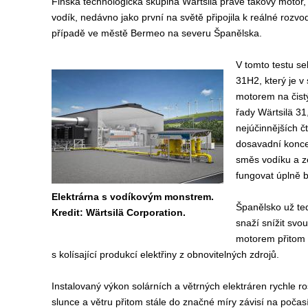
Finská technologická skupina Wärtsilä právě takový motor, 
vodík, nedávno jako první na světě připojila k reálné rozvod
případě ve městě Bermeo na severu Španělska.
V tomto testu seh
31H2, který je v
motorem na čistý
řady Wärtsilä 31
nejúčinnějších č
dosavadní koncep
směs vodíku a ze
fungovat úplně be
Elektrárna s vodíkovým monstrem.
Španělsko už teď
Kredit: Wärtsilä Corporation.
snaží snížit svo
motorem přitom r
s kolísající produkcí elektřiny z obnovitelných zdrojů.
Instalovaný výkon solárních a větrných elektráren rychle ro
slunce a větru přitom stále do značné míry závisí na poča