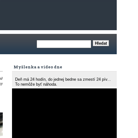
Myšlenka a video dne
tě
Deň má 24 hodín, do jednej bedne sa zmestí 24 pív...
ky
To nemôže byť náhoda.