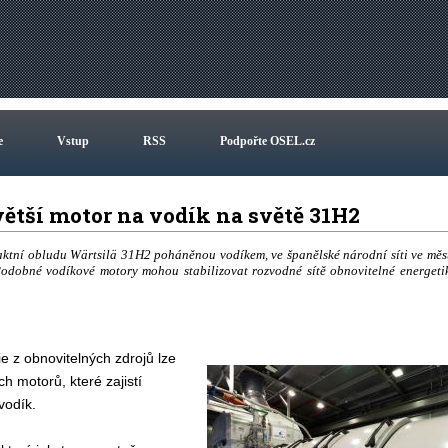
e
Vstup
RSS
Podpořte OSEL.cz
jvětší motor na vodík na světě 31H2
aktní obludu Wärtsilä 31H2 poháněnou vodíkem, ve španělské národní síti ve měs
Podobné vodíkové motory mohou stabilizovat rozvodné sítě obnovitelné energeti
e z obnovitelných zdrojů lze
h motorů, které zajistí
vodík.