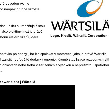
které dovedou rychle
ebo naopak prudce vzroste
mise uhlíku a umožňuje čistou
 více elektřiny, než je právě
Logo. Kredit: Wärtsilä Corporation.
honu elektrolyzérů, které
optávka po energii, ho lze spalovat v motorech, jako je právě Wärtsilä
 zajistit nepřetržité dodávky energie. Kromě stabilizace rozvodných sít
 oblastech nebo třeba v zařízeních s vysokou a nepřetržitou spotřebo
ra.
power plant | Wärtsilä