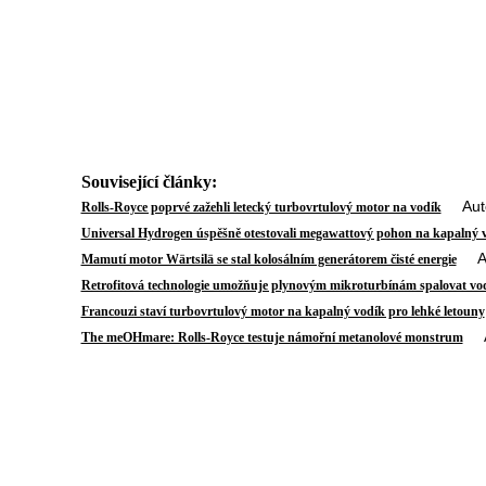
Související články:
Autor
Rolls-Royce poprvé zažehli letecký turbovrtulový motor na vodík
Universal Hydrogen úspěšně otestovali megawattový pohon na kapalný 
Aut
Mamutí motor Wärtsilä se stal kolosálním generátorem čisté energie
Retrofitová technologie umožňuje plynovým mikroturbínám spalovat vo
Francouzi staví turbovrtulový motor na kapalný vodík pro lehké letouny
Aut
The meOHmare: Rolls-Royce testuje námořní metanolové monstrum