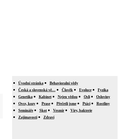
Úvodní stránka
Behavioralni vědy
Česká a slovenská vě…
Člověk
Evoluce
Fyzika
Genetika
Kabinet
Nejen vědou
Osli
Osloviny
Ovce, kozy
Prase
Přečetli jsme
Ptáci
Rostliny
Semináře
Skot
Vesmír
Viry, bakterie
Zajímavosti
Zdraví