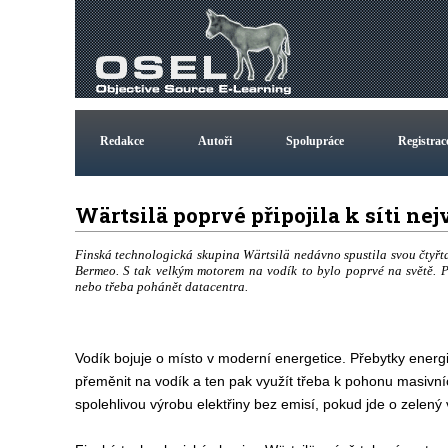
Redakce
Autoři
Spolupráce
Registrac
Wärtsilä poprvé připojila k síti ne
Finská technologická skupina Wärtsilä nedávno spustila svou čtyřt
Bermeo. S tak velkým motorem na vodík to bylo poprvé na světě. 
nebo třeba pohánět datacentra.
Vodík bojuje o místo v moderní energetice. Přebytky energi
přeměnit na vodík a ten pak využít třeba k pohonu masivníc
spolehlivou výrobu elektřiny bez emisí, pokud jde o zelený 