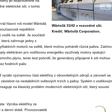
který jel stoprocentně na
né elektrické síti, v tomto
rál hlavní roli model Wärtsilä
Wärtsilä 31H2 v rozvodné síti.
 současnosti největším
Kredit: Wärtsilä Corporation.
 vodík na světě. Je součástí
, která zahrnuje jedny z
tyřtaktních motorů na světě, které mohou pohánět různá paliva. Zatímc
ty elektráren pro vodíkovou energetiku využívaly motory spalující
mního plynu, tento test potvrdil, že generátory připojené k síti mohou
z fosilních paliv.
 vyrábí významnou část elektřiny z obnovitelných zdrojů a zároveň se
u závislost na nestabilních světových trzích s palivy. Systém s vodíkový
eaguje na klasický problém moderních elektrických sítí, který souvisí
ste. Výroba elektřiny ze
sí a denní době. Provozovatelé