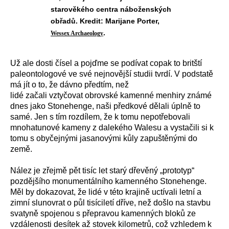
starověkého centra náboženských
obřadů. Kredit: Marijane Porter,
.
Wessex Archaeology
Už ale dosti čísel a pojďme se podívat copak to britští
paleontologové ve své nejnovější studii tvrdí. V podstatě
má jít o to, že dávno předtím, než
lidé začali vztyčovat obrovské kamenné menhiry známé
dnes jako Stonehenge, naši předkové dělali úplně to
samé. Jen s tím rozdílem, že k tomu nepotřebovali
mnohatunové kameny z dalekého Walesu a vystačili si k
tomu s obyčejnými jasanovými kůly zapuštěnými do
země.
Nález je zřejmě pět tisíc let starý dřevěný „prototyp“
pozdějšího monumentálního kamenného Stonehenge.
Měl by dokazovat, že lidé v této krajině uctívali letní a
zimní slunovrat o půl tisíciletí dříve, než došlo na stavbu
svatyně spojenou s přepravou kamenných bloků ze
vzdálenosti desítek až stovek kilometrů, což vzhledem k