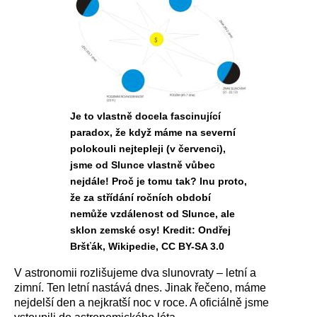
Je to vlastně docela fascinující
paradox, že když máme na severní
polokouli nejtepleji (v červenci),
jsme od Slunce vlastně vůbec
nejdále! Proč je tomu tak? Inu proto,
že za střídání ročních období
nemůže vzdálenost od Slunce, ale
sklon zemské osy! Kredit: Ondřej
Bršťák, Wikipedie, CC BY-SA 3.0
V astronomii rozlišujeme dva slunovraty – letní a
zimní. Ten letní nastává dnes. Jinak řečeno, máme
nejdelší den a nejkratší noc v roce. A oficiálně jsme