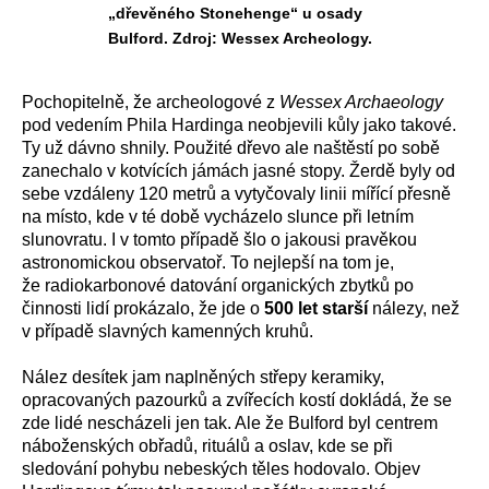
„dřevěného Stonehenge“ u osady
Bulford. Zdroj: Wessex Archeology.
Pochopitelně, že archeologové z
Wessex Archaeology
pod vedením Phila Hardinga neobjevili kůly jako takové.
Ty už dávno shnily. Použité dřevo ale naštěstí po sobě
zanechalo v kotvících jámách jasné stopy. Žerdě byly od
sebe vzdáleny 120 metrů a vytyčovaly linii mířící přesně
na místo, kde v té době vycházelo slunce při letním
slunovratu. I v tomto případě šlo o jakousi pravěkou
astronomickou observatoř. To nejlepší na tom je,
že radiokarbonové datování organických zbytků po
činnosti lidí prokázalo, že jde o
500 let starší
nálezy, než
v případě slavných kamenných kruhů.
Nález desítek jam naplněných střepy keramiky,
opracovaných pazourků a zvířecích kostí dokládá, že se
zde lidé nescházeli jen tak. Ale že Bulford byl centrem
náboženských obřadů, rituálů a oslav, kde se při
sledování pohybu nebeských těles hodovalo. Objev