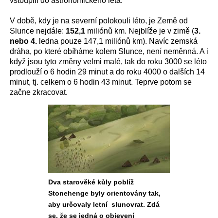
vstoupili do astronomického léta.
V době, kdy je na severní polokouli léto, je Země od
Slunce nejdále:
152,1
miliónů km. Nejblíže je v zimě (
3.
nebo 4.
ledna pouze 147,1 miliónů km). Navíc zemská
dráha, po které obíháme kolem Slunce, není neměnná. A i
když jsou tyto změny velmi malé, tak do roku 3000 se léto
prodlouží o 6 hodin 29 minut a do roku 4000 o dalších 14
minut, tj. celkem o 6 hodin 43 minut. Teprve potom se
začne zkracovat.
Dva starověké kůly poblíž
Stonehenge byly orientovány tak,
aby určovaly letní slunovrat. Zdá
se, že se jedná o objevení