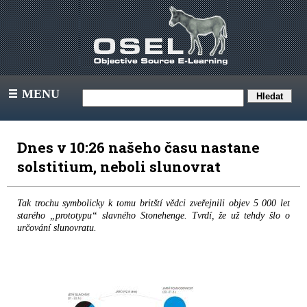
MENU
III
Dnes v 10:26 našeho času nastane
solstitium, neboli slunovrat
Tak trochu symbolicky k tomu britští vědci zveřejnili objev 5 000 let
starého „prototypu“ slavného Stonehenge. Tvrdí, že už tehdy šlo o
určování slunovratu.