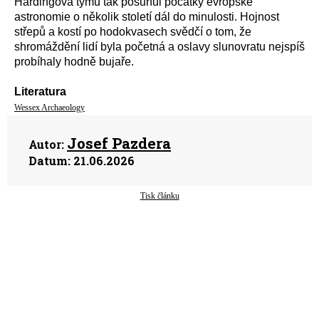
Hardingova týmu tak posunul počátky evropské
astronomie o několik století dál do minulosti. Hojnost
střepů a kostí po hodokvasech
svědčí o tom, že
shromáždění lidí byla početná a oslavy slunovratu nejspíš
probíhaly hodně bujaře.
Literatura
Wessex Archaeology
Josef Pazdera
Autor:
Datum:
21.06.2026
Tisk článku