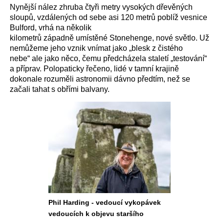
Nynější nález zhruba čtyři metry vysokých dřevěných
sloupů, vzdálených od sebe asi 120 metrů poblíž vesnice
Bulford, vrhá na několik
kilometrů západně umístěné Stonehenge,
nové světlo. Už
nemůžeme jeho vznik vnímat jako „blesk z čistého
nebe“ ale jako něco, čemu předcházela staletí „testování“
a příprav. Polopaticky řečeno, lidé v tamní krajině
dokonale rozuměli astronomii dávno předtím, než se
začali tahat s obřími balvany.
Phil Harding - vedoucí vykopávek
vedoucích k objevu staršího