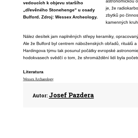
astronomickou ob
vedoucích k objevu staršího
je, že radiokarb
„dřevěného Stonehenge“ u osady
zbytků po činnost
Bulford. Zdroj: Wessex Archeology.
kamenných kruh
Nález desítek jam naplněných střepy keramiky, opracovaných
Ale že Bulford byl centrem náboženských obřadů, rituálů a
Hardingova týmu tak posunul počátky evropské astronomie o 
hodokvasech
svědčí o tom, že shromáždění lidí byla počet
Literatura
Wessex Archaeology
Josef Pazdera
Autor: