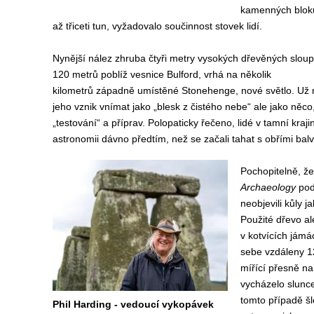
kamenných bloků 
až třiceti tun, vyžadovalo součinnost stovek lidí.
Nynější nález zhruba čtyři metry vysokých dřevěných sloup
120 metrů poblíž vesnice Bulford, vrhá na několik
kilometrů západně umístěné Stonehenge,
nové světlo. U
jeho vznik vnímat jako „blesk z čistého nebe“ ale jako něco
„testování“ a příprav. Polopaticky řečeno, lidé v tamní kraj
astronomii dávno předtím, než se začali tahat s obřími bal
Pochopitelně, ž
Archaeology
pod
neobjevili kůly j
Použité dřevo al
v kotvících jámá
sebe vzdáleny 12
mířící přesně na
vycházelo slunce 
tomto případě šl
Phil Harding - vedoucí vykopávek