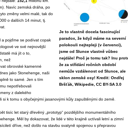
e nejdále:
152,1
miliónů km.
m). Navíc zemská dráha, po
tyto změny velmi malé, tak do
00 o dalších 14 minut, tj.
at.
Je to vlastně docela fascinující
paradox, že když máme na severní
el a pojďme se podívat copak
polokouli nejtepleji (v červenci),
tologové ve své nejnovější
jsme od Slunce vlastně vůbec
dstatě má jít o to,
nejdále! Proč je tomu tak? Inu prot
m, než
že za střídání ročních období
čovat obrovské kamenné
nemůže vzdálenost od Slunce, ale
nes jako Stonehenge, naši
sklon zemské osy! Kredit: Ondřej
úplně to samé. Jen s tím
Bršťák, Wikipedie, CC BY-SA 3.0
omu nepotřebovali
meny z dalekého
li si k tomu s obyčejnými jasanovými kůly zapuštěnými do země.
pět tisíc let starý dřevěný „prototyp“ pozdějšího monumentálního
enge. Měl by dokazovat, že lidé v této krajině uctívali letní a zimní
tisíciletí dříve, než došlo na stavbu svatyně spojenou s přepravou