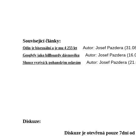
Související články:
Autor: Josef Pazdera (31.0
Odin je bisexuální a je mu 4 255 let
Autor: Josef Pazdera (16.
Geoglyfy jako billboardy dávnověku
Autor: Josef Pazdera (21.
Slunce vyzývá k pohanským oslavám
Diskuze:
Diskuze je otevřená pouze 7dní od