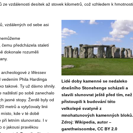
ze vzdálenosti desítek až stovek kilometrů, což vzhledem k hmotnosti
ů, vzdálených od sebe asi
ž nemůžeme
, čemu předcházela staletí
ině dokonale rozuměli
vany.
e archeologové z
Wessex
 vedením Phila Hardinga
Lidé doby kamenné se nedaleko
ako takové. Ty už dávno shnily.
dnešního Stonehenge scházeli a
e naštěstí po sobě zanechalo
slavili slunovrat ještě před tím, než
ch jasné stopy. Žerdě byly od
přistoupili k budování této
0 metrů a vytyčovaly linii
velkolepé svatyně z
 místo, kde v té době
mnohatunových kamenných bloků
při letním slunovratu. I v
Zdroj: Wikipedia, autor –
o o jakousi pravěkou
garethwiscombe, CC BY 2.0