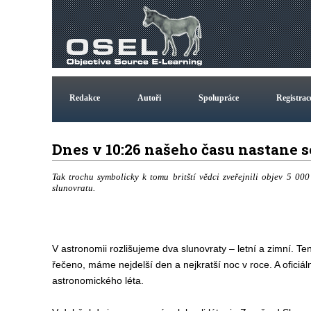
Redakce
Autoři
Spolupráce
Registrac
Dnes v 10:26 našeho času nastane s
Tak trochu symbolicky k tomu britští vědci zveřejnili objev 5 00
slunovratu.
V astronomii rozlišujeme dva slunovraty – letní a zimní. Te
řečeno, máme nejdelší den a nejkratší noc v roce. A oficiál
astronomického léta.