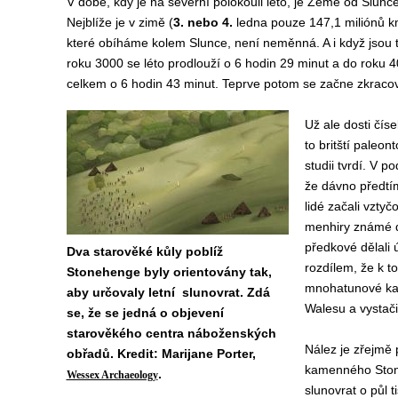
V době, kdy je na severní polokouli léto, je Země od Slunc
Nejblíže je v zimě (
3. nebo 4.
ledna pouze 147,1 miliónů k
které obíháme kolem Slunce, není neměnná. A i když jsou 
roku 3000 se léto prodlouží o 6 hodin 29 minut a do roku 40
celkem o 6 hodin 43 minut. Teprve potom se začne zkracov
Už ale dosti čís
to britští paleon
studii tvrdí. V po
že dávno předtí
lidé začali vzty
menhiry známé d
předkové dělali 
Dva starověké kůly poblíž
rozdílem, že k t
Stonehenge byly orientovány tak,
mnohatunové ka
aby určovaly letní slunovrat. Zdá
Walesu a vystači
se, že se jedná o objevení
starověkého centra náboženských
Nález je zřejmě 
obřadů. Kredit: Marijane Porter,
kamenného Stoneh
.
Wessex Archaeology
slunovrat o půl 