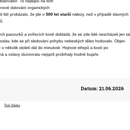
servatoř. To nejlepší na tom
onové datování organických
i lidí prokázalo, že jde o
500 let starší
nálezy, než v případě slavných
ů.
 pazourků a zvířecích kostí dokládá, že se zde lidé nescházeli jen ta
 oslav, kde se při sledování pohybu nebeských těles hodovalo. Objev
několik století dál do minulosti. Hojnost střepů a kostí po
ná a oslavy slunovratu nejspíš probíhaly hodně bujaře.
Datum:
21.06.2026
Tisk článku