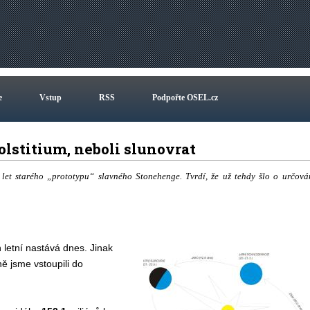
e
Vstup
RSS
Podpořte OSEL.cz
olstitium, neboli slunovrat
0 let starého „prototypu“ slavného Stonehenge. Tvrdí, že už tehdy šlo o určová
n letní nastává dnes. Jinak
ně jsme vstoupili do