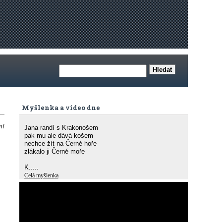
Myšlenka a video dne
ní
Jana randí s Krakonošem
pak mu ale dává košem
nechce žít na Černé hoře
zlákalo ji Černé moře
K.....
Celá myšlenka