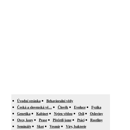
Úvodní stránka
Behavioralni vědy
Česká a slovenská vě…
Člověk
Evoluce
Fyzika
Genetika
Kabinet
Nejen vědou
Osli
Osloviny
Ovce, kozy
Prase
Přečetli jsme
Ptáci
Rostliny
Semináře
Skot
Vesmír
Viry, bakterie