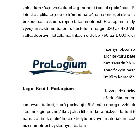
Jak zdůrazňuje zakladatel a generální ředitel společnosti
letecké aplikace jsou extrémně náročné na energetickou hust
bezpečnost a samozřejmě také hmotnost. ProLogium a Elysia
vývojem systémů baterií s hustotou energie 320 až 420 Wh/
velká dopravní letadla na linkách o délce 750 až 1 000 kilo
Inženýři obou sp
architekturu bate
bez zásadních ko
specifickým bez
limitům komerční
Logo. Kredit: ProLogium.
Rozvoj elektrick
především na om
iontových baterií, které poskytují příliš málo energie vzhl
Technologie pevnolátkových a lithium-keramických baterií 
nahrazením kapalného elektrolytu pevným materiálem, což 
nižší hmotnost výsledných baterií.