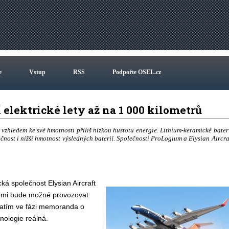
e
Vstup
RSS
Podpořte OSEL.cz
elektrické lety až na 1 000 kilometrů
a vzhledem ke své hmotnosti příliš nízkou hustotu energie. Lithium-keramické bater
pečnost i nižší hmotnost výsledných baterií. Společnosti ProLogium a Elysian Aircra
á společnost Elysian Aircraft
iemi bude možné provozovat
 zatím ve fázi memoranda o
nologie reálná.