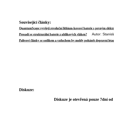
Související články:
QuantumScape vyvíjejí revoluční lithium-kovové baterie s pevným elekt
Autor: Stanisla
Prosadí se strukturální baterie z uhlíkových vláken?
Palivové články se sodíkem a vzduchem by mohly pohánět dopravní leta
Diskuze:
Diskuze je otevřená pouze 7dní od