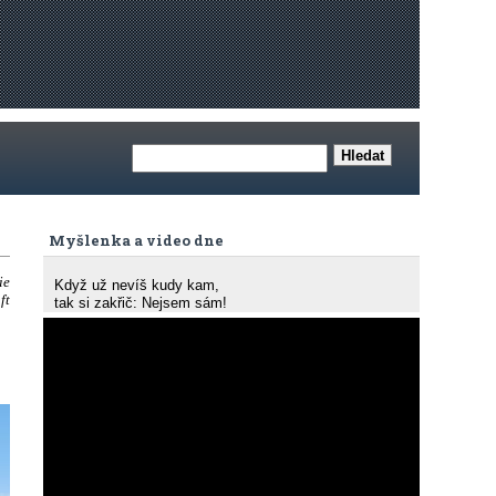
Myšlenka a video dne
ie
Když už nevíš kudy kam,
ft
tak si zakřič: Nejsem sám!