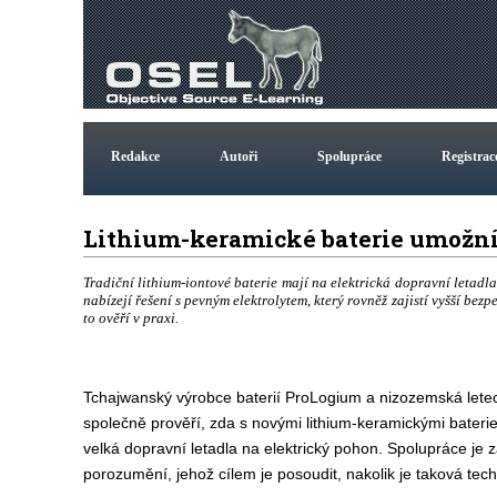
Redakce
Autoři
Spolupráce
Registrac
Lithium-keramické baterie umožní 
Tradiční lithium-iontové baterie mají na elektrická dopravní letadl
nabízejí řešení s pevným elektrolytem, který rovněž zajistí vyšší bez
to ověří v praxi.
Tchajwanský výrobce baterií ProLogium a nizozemská leteck
společně prověří, zda s novými lithium-keramickými bater
velká dopravní letadla na elektrický pohon. Spolupráce je
porozumění, jehož cílem je posoudit, nakolik je taková tech