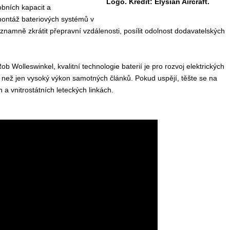
Logo. Kredit: Elysian Aircraft.
obních kapacit a
montáž bateriových systémů v
ýznamně zkrátit přepravní vzdálenosti, posílit odolnost dodavatelských
ob Wolleswinkel, kvalitní technologie baterií je pro rozvoj elektrických
e než jen vysoký výkon samotných článků. Pokud uspějí, těšte se na
h a vnitrostátních leteckých linkách.