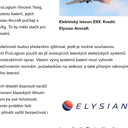
 ProLogium Vincent Yang,
otu baterií, jejich
n Aircraft počítají s
Elektrický letoun E9X. Kredit:
kg. To by mělo stačit pro
Elysian Aircraft.
metrů.
olečností budou především zjišťovat, jestli je možné současnou
rií ProLogium použít do již existujících leteckých elektrických systémů
nstrukčních úprav. Vlastní vývoj systémů baterií musí vyhovět
pečnostním normám, požadavkům na velikost, a také přísným váhový
ho letectví.
ých letadel doposud naráží
ezení klasických lithium-
edem ke své hmotnosti.
tento problém řeší
přináší vyšší bezpečnost i