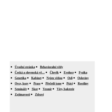
Úvodní stránka
Behavioralni vědy
Česká a slovenská vě…
Člověk
Evoluce
Fyzika
Genetika
Kabinet
Nejen vědou
Osli
Osloviny
Ovce, kozy
Prase
Přečetli jsme
Ptáci
Rostliny
Semináře
Skot
Vesmír
Viry, bakterie
Zajímavosti
Zdraví