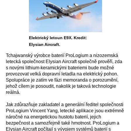
Elektrický letoun E9X. Kredit:
Elysian Aircraft.
Tchajwanský výrobce baterií ProLogium a nizozemská
letecká společnost Elysian Aircraft společně prověří, zda
s novými lithium-keramickými bateriemi bude možné
provozovat velká dopravní letadla na elektrický pohon.
Spolupráce je zatím ve fázi memoranda o porozumění,
jehož cílem je posoudit, nakolik je taková technologie
reálná.
Jak zdůrazňuje zakladatel a generální ředitel společnosti
ProLogium Vincent Yang, letecké aplikace jsou extrémně
náročné na energetickou hustotu baterií, jejich
bezpečnost a samozřejmě také hmotnost. ProLogium a
Elysian Aircraft počítají s vývojem systémů baterií s