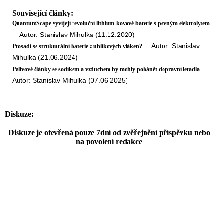
Související články:
QuantumScape vyvíjejí revoluční lithium-kovové baterie s pevným elektrolytem
Autor: Stanislav Mihulka (11.12.2020)
Autor: Stanislav
Prosadí se strukturální baterie z uhlíkových vláken?
Mihulka (21.06.2024)
Palivové články se sodíkem a vzduchem by mohly pohánět dopravní letadla
Autor: Stanislav Mihulka (07.06.2025)
Diskuze:
Diskuze je otevřená pouze 7dní od zvěřejnění příspěvku nebo
na povolení redakce