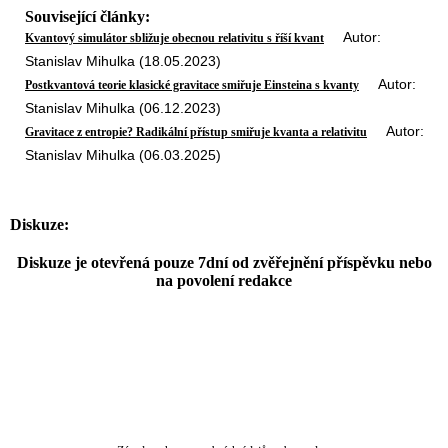
Související články:
Autor:
Kvantový simulátor sbližuje obecnou relativitu s říší kvant
Stanislav Mihulka (18.05.2023)
Autor:
Postkvantová teorie klasické gravitace smiřuje Einsteina s kvanty
Stanislav Mihulka (06.12.2023)
Autor:
Gravitace z entropie? Radikální přístup smiřuje kvanta a relativitu
Stanislav Mihulka (06.03.2025)
Diskuze:
Diskuze je otevřená pouze 7dní od zvěřejnění příspěvku nebo
na povolení redakce