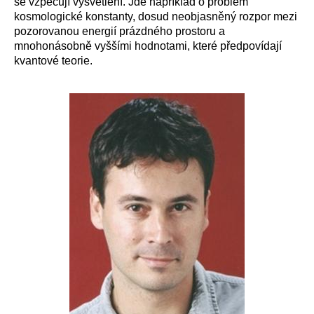
se vzpěčují vysvětlení. Jde například o problém
kosmologické konstanty, dosud neobjasněný rozpor mezi
pozorovanou energií prázdného prostoru a
mnohonásobně vyššími hodnotami, které předpovídají
kvantové teorie.