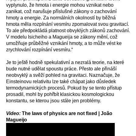
vyplynulo, že hmota i energie mohou vznikat nebo
zanikat, což narušuje příslušné zákony o zachování
hmoty a energie. Za normálních okolností by běžná
hmota měla rozpínání vesmíru zpomalovat svou gravitací.
To ale předpokládá platnost obvyklých zákonů zachování.
V modelu Isicheiho a Magueija se zákony mění, což
umožňuje průběžné vznikání hmoty, a to může vést ke
zrychlování rozpínání vesmíru.“
Je to ještě hodně spekulativní a nezralá teorie, na které
bude nutné udělat spoustu práce. Přesto ale přináší
neobvyklý a svěží pohled na gravitaci. Naznačuje, že
Einsteinovu relativitu lze také chápat jako důsledek
termodynamických procesů. Pokud by se tento přístup
prosadil, mohl by pohřbít klasickou kosmologickou
konstantu, se kterou jsou stále jen problémy.
Video:
The laws of physics are not fixed | João
Magueijo