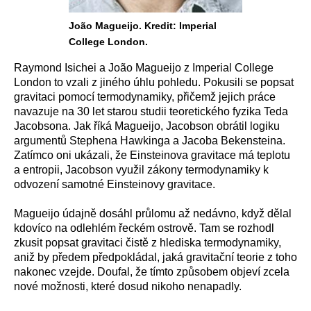
João Magueijo. Kredit: Imperial
College London.
Raymond Isichei a João Magueijo z Imperial College
London to vzali z jiného úhlu pohledu. Pokusili se popsat
gravitaci pomocí termodynamiky, přičemž jejich práce
navazuje na 30 let starou studii teoretického fyzika Teda
Jacobsona. Jak říká Magueijo, Jacobson obrátil logiku
argumentů Stephena Hawkinga a Jacoba Bekensteina.
Zatímco oni ukázali, že Einsteinova gravitace má teplotu
a entropii, Jacobson využil zákony termodynamiky k
odvození samotné Einsteinovy gravitace.
Magueijo údajně dosáhl průlomu až nedávno, když dělal
kdovíco na odlehlém řeckém ostrově. Tam se rozhodl
zkusit popsat gravitaci čistě z hlediska termodynamiky,
aniž by předem předpokládal, jaká gravitační teorie z toho
nakonec vzejde. Doufal, že tímto způsobem objeví zcela
nové možnosti, které dosud nikoho nenapadly.