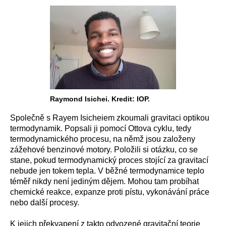
Raymond Isichei. Kredit: IOP.
Společně s Rayem Isicheiem zkoumali gravitaci optikou
termodynamik. Popsali ji pomocí Ottova cyklu, tedy
termodynamického procesu, na němž jsou založeny
zážehové benzinové motory. Položili si otázku, co se
stane, pokud termodynamický proces stojící za gravitací
nebude jen tokem tepla. V běžné termodynamice teplo
téměř nikdy není jediným dějem. Mohou tam probíhat
chemické reakce, expanze proti pístu, vykonávání práce
nebo další procesy.
K jejich překvapení z takto odvozené gravitační teorie