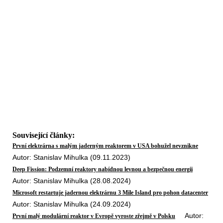
Související články:
První elektrárna s malým jaderným reaktorem v USA bohužel nevznikne
Autor: Stanislav Mihulka (09.11.2023)
Deep Fission: Podzemní reaktory nabídnou levnou a bezpečnou energii
Autor: Stanislav Mihulka (28.08.2024)
Microsoft restartuje jadernou elektrárnu 3 Mile Island pro pohon datacenter
Autor: Stanislav Mihulka (24.09.2024)
Autor:
První malý modulární reaktor v Evropě vyroste zřejmě v Polsku