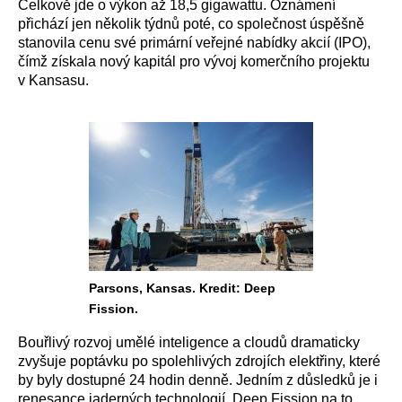
Celkově jde o výkon až 18,5 gigawattu. Oznámení
přichází jen několik týdnů poté, co společnost úspěšně
stanovila cenu své primární veřejné nabídky akcií (IPO),
čímž získala nový kapitál pro vývoj komerčního projektu
v Kansasu.
Parsons, Kansas. Kredit: Deep
Fission.
Bouřlivý rozvoj umělé inteligence a cloudů dramaticky
zvyšuje poptávku po spolehlivých zdrojích elektřiny, které
by byly dostupné 24 hodin denně. Jedním z důsledků je i
renesance jaderných technologií. Deep Fission na to