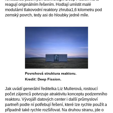
reagují originálním řešením. Hodlají umístit malé
modulární tlakovodní reaktory zhruba1,6 kilometru pod
zemský povrch, tedy asi do hloubky jedné míle.
Povrchová struktura reaktoru.
Kredit: Deep Fission.
Jak uvádí generální ředitelka Liz Mullerová, rostoucí
počet zájemců potvrzuje atraktivitu konceptu podzemního
reaktoru. Vývojáři datových center i další průmysloví
partneři podle ní potřebují řešení, které lze rychle použít a
případně také rychle rozšiřovat. Na druhou stranu, jde o