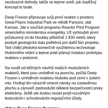
nezávazné dohody, takže se teprve uvidí, jak úspěšný
koncept to bude.
Deep Fission připravuje svůj první reaktor v prostoru
Great Plains Industrial Park ve městě Parsons, stát
Kansas. Jde o součást programu Reactor Pilot Program
amerického ministerstva energetiky. Už vyhloubili první
průzkumný vrt do hloubky přibližně 1 830 metrů, který
poskytl geologická data potřebná pro další fázi projektu.
Teď chtějí předvést komerčně využitelnou technologii
hlubinného vrtání a teprve poté plánují instalaci prototypu
reaktoru v podzemí.
Na rozdíl od běžných návrhů malých modulárních
reaktorů, které jsou umístěné na povrchu, počítá Deep
Fission s umístěním reaktoru hluboko pod zemí v úzkém
vrtu. Hodlají tím výrazně omezit nároky na zastavěnou
plochu a zároveň zjednodušit některé bezpečnostní prvky
elektrárny. Ještě ale budou muset projít rozsáhlým
testováním i schvalováním regulačními úřady.