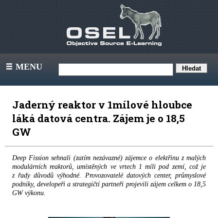
MENU
III
Jaderný reaktor v 1mílové hloubce
láká datová centra. Zájem je o 18,5
GW
Deep Fission sehnali (zatím nezávazné) zájemce o elektřinu z malých
modulárních reaktorů, umístěných ve vrtech 1 míli pod zemí, což je
z řady důvodů výhodné. Provozovatelé datových center, průmyslové
podniky, developeři a strategičtí partneři projevili zájem celkem o 18,5
GW výkonu.