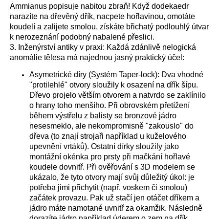
Ammianus popisuje nabitou zbraň! Když dodekaedr
narazíte na dřevěný dřík, nacpete hořlavinou, omotáte
koudelí a zalijete smolou, získáte břichatý podlouhlý útvar
k nerozeznání podobný nabalené přeslici.
3. Inženýrství antiky v praxi: Každá zdánlivě nelogická
anomálie tělesa má najednou jasný praktický účel:
Asymetrické díry (Systém Taper-lock): Dva vhodné
"protilehlé" otvory sloužily k osazení na dřík šípu.
Dřevo projelo větším otvorem a natvrdo se zaklínilo
o hrany toho menšího. Při obrovském přetížení
během výstřelu z balisty se bronzové jádro
nesesmeklo, ale nekompromisně "zakouslo" do
dřeva (to znají strojaři například u kuželového
upevnění vrtáků). Ostatní dírky sloužily jako
montážní okénka pro prsty při mačkání hořlavé
koudele dovnitř. Při ověřování s 3D modelem se
ukázalo, že tyto otvory mají svůj důležitý úkol: je
potřeba jimi přichytit (např. voskem či smolou)
začátek provazu. Pak už stačí jen otáčet dříkem a
jádro máte namotané uvnitř za okamžik. Následně
dorazíte jádro například úderem o zem na dřík.