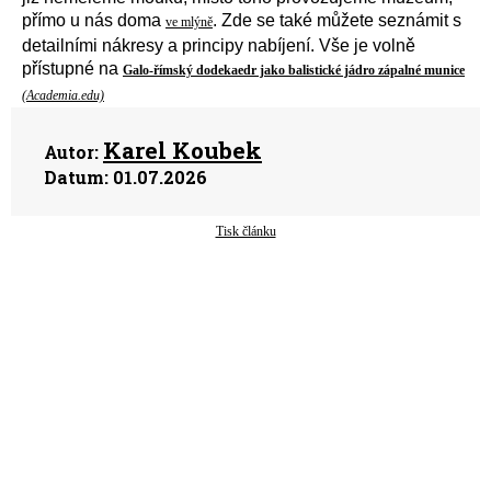
přímo u nás doma
. Zde se také můžete seznámit s
ve mlýně
detailní
mi
nákresy
a
principy nabíjení.
V
še
je
volně
přístupné
na
Galo-římský dodekaedr jako balistické jádro zápalné munice
(Academia.edu)
Karel Koubek
Autor:
Datum:
01.07.2026
Tisk článku