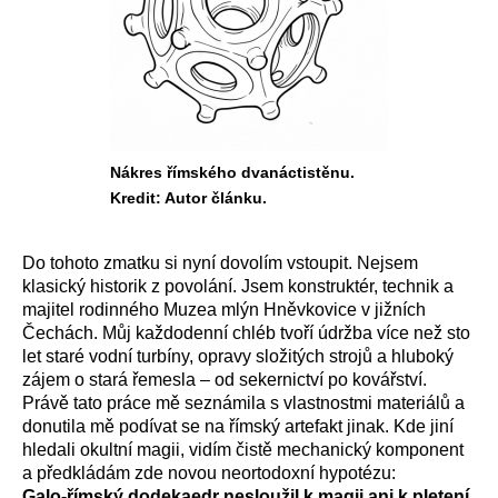
Nákres římského dvanáctistěnu.
Kredit: Autor článku.
Do tohoto zmatku si nyní dovolím vstoupit. Nejsem
klasický historik z povolání. Jsem konstruktér, technik a
majitel rodinného Muzea mlýn Hněvkovice v jižních
Čechách. Můj každodenní chléb tvoří údržba více než sto
let staré vodní turbíny, opravy složitých strojů a hluboký
zájem o stará řemesla – od sekernictví po kovářství.
Právě tato práce mě seznámila s vlastnostmi materiálů a
donutila mě podívat se na římský artefakt jinak. Kde jiní
hledali okultní magii, vidím čistě mechanický komponent
a předkládám zde novou neortodoxní hypotézu:
Galo-římský dodekaedr nesloužil k magii ani k pletení.