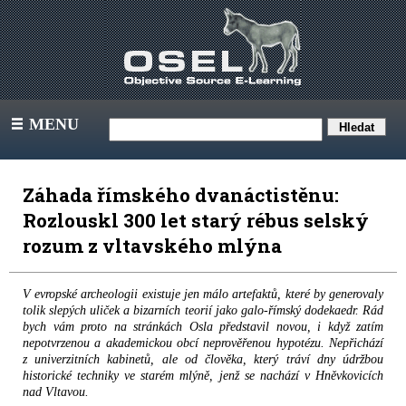
MENU
III
Záhada římského dvanáctistěnu:
Rozlouskl 300 let starý rébus selský
rozum z vltavského mlýna
V evropské archeologii existuje jen málo artefaktů, které by generovaly
tolik slepých uliček a bizarních teorií jako galo-římský dodekaedr. Rád
bych vám proto na stránkách Osla představil novou, i když zatím
nepotvrzenou a akademickou obcí neprověřenou hypotézu. Nepřichází
z univerzitních kabinetů, ale od člověka, který tráví dny údržbou
historické techniky ve starém mlýně, jenž se nachází v Hněvkovicích
nad Vltavou.