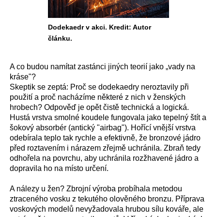
Dodekaedr v akci. Kredit: Autor
článku.
A co budou namítat zastánci jiných teorií jako „vady na
kráse"?
Skeptik se zeptá: Proč se dodekaedry neroztavily při
použití a proč nacházíme některé z nich v ženských
hrobech? Odpověď je opět čistě technická a logická.
Hustá vrstva smolné koudele fungovala jako tepelný štít a
šokový absorbér (antický "airbag"). Hořící vnější vrstva
odebírala teplo tak rychle a efektivně, že bronzové jádro
před roztavením i nárazem zřejmě uchránila. Zbraň tedy
odhořela na povrchu, aby uchránila rozžhavené jádro a
dopravila ho na místo určení.
A nálezy u žen? Zbrojní výroba probíhala metodou
ztraceného vosku z tekutého olověného bronzu. Příprava
voskových modelů nevyžadovala hrubou sílu kováře, ale