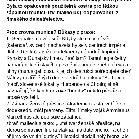
Byla to opakovaně použitelná kostra pro těžkou
zápalnou munici (tzv. malleolus), odpalovanou z
římského dělostřelectva.
Proč zrovna munice? Důkazy z praxe:
1. Geografie mluví jasně: Kdyby šlo o civilní věc
(kalendář, svícen), nacházela by se v centrech impéria
(Itálie, Řecko). Jenže dodekaedry nápadně kopírují
Rýnský a Dunajský limes. Proč tam? Tamní legie čelily
barbarům, kteří stavěli opevnění z propleteného dřeva a
hlíny (murus gallicus). K jejich destrukci potřebujete oheň.
Nálezy roztříštěných dodekaedrů hluboko v "Barbaricu"
(např. slovenské lokality Hurbanovo a Chotín) silně
naznačují, že tyto bronzové "bomby" někdo přes řeku
prostě vystřelil.
2. Záhada ženské přeslice: Akademici často tvrdí, že o
dodekaedru mlčí prameny. Elitní římský voják Ammianus
Marcellinus ale popisuje zápalnou
zbraň malleolus takto: „...má tvar ženské přeslice, na
kterou se navíjejí lněná vlákna, má duté břicho... a oheň
přijímá do vnitřní dutiny." Historici hledali holý bronz, ale