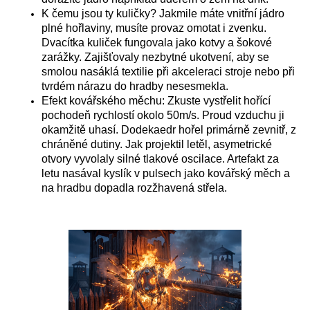
K čemu jsou ty kuličky? Jakmile máte vnitřní jádro
plné hořlaviny, musíte provaz omotat i zvenku.
Dvacítka kuliček fungovala jako kotvy a šokové
zarážky. Zajišťovaly nezbytné ukotvení, aby se
smolou nasáklá textilie při akceleraci stroje nebo při
tvrdém nárazu do hradby nesesmekla.
Efekt kovářského měchu: Zkuste vystřelit hořící
pochodeň rychlostí okolo 50m/s. Proud vzduchu ji
okamžitě uhasí. Dodekaedr hořel primárně zevnitř, z
chráněné dutiny. Jak projektil letěl, asymetrické
otvory vyvolaly silné tlakové oscilace. Artefakt za
letu nasával kyslík v pulsech jako kovářský měch a
na hradbu dopadla rozžhavená střela.