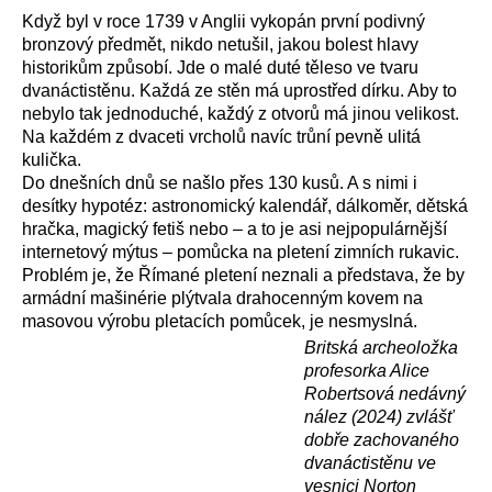
Když byl v roce 1739 v Anglii vykopán první podivný
bronzový předmět, nikdo netušil, jakou bolest hlavy
historikům způsobí. Jde o malé duté těleso ve tvaru
dvanáctistěnu. Každá ze stěn má uprostřed dírku. Aby to
nebylo tak jednoduché, každý z otvorů má jinou velikost.
Na každém z dvaceti vrcholů navíc trůní pevně ulitá
kulička.
Do dnešních dnů se našlo přes 130 kusů. A s nimi i
desítky hypotéz: astronomický kalendář, dálkoměr, dětská
hračka, magický fetiš nebo – a to je asi nejpopulárnější
internetový mýtus – pomůcka na pletení zimních rukavic.
Problém je, že Římané pletení neznali a představa, že by
armádní mašinérie plýtvala drahocenným kovem na
masovou výrobu pletacích pomůcek, je nesmyslná.
Britská archeoložka
profesorka Alice
Robertsová nedávný
nález (2024) zvlášť
dobře zachovaného
dvanáctistěnu ve
vesnici Norton