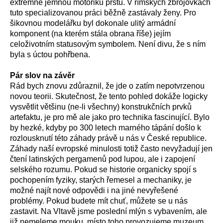
extrémně jemnou motoriku prstů. V římských zbrojovkách
tuto specializovanou práci běžně zastávaly ženy. Pro
šikovnou modelářku byl dokonale ulitý armádní
komponent (na kterém stála obrana říše) jejím
celoživotním statusovým symbolem. Není divu, že s ním
byla s úctou pohřbena.
Pár slov na závěr
Rád bych znovu zdůraznil, že jde o zatím nepotvrzenou
novou teorii. Skutečnost, že tento pohled dokáže logicky
vysvětlit většinu (ne-li všechny) konstrukčních prvků
artefaktu, je pro mě ale jako pro technika fascinující. Bylo
by hezké, kdyby po 300 letech marného tápání došlo k
rozlousknutí této záhady právě u nás v České republice.
Záhady naší evropské minulosti totiž často nevyžadují jen
čtení latinských pergamenů pod lupou, ale i zapojení
selského rozumu. Pokud se historie organicky spojí s
pochopením fyziky, starých řemesel a mechaniky, je
možné najít nové odpovědi i na jiné nevyřešené
problémy. Pokud budete mít chuť, můžete se u nás
zastavit. Na Vltavě jsme poslední mlýn s vybavením, ale
již nemeleme mouku, místo toho provozujeme muzeum,