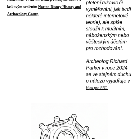
pletení rukavic či
laskavým svolením
Norton Disney History and
vyměřování, jak tvrdí
Archaeology Group
některé internetové
teorie), ale spíše
sloužil k rituálním,
náboženským nebo
věšteckým účelům
pro rozhodování.
A
rcheolog Richard
Parker v roce 2024
se ve stejném duchu
o nálezu vyjadřuje v
klipu
pro BBC.