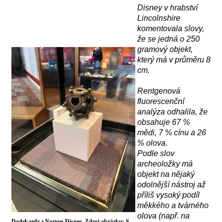
Disney v hrabství
Lincolnshire
komentovala slovy,
že se jedná o
250
gram
ový objekt
,
který má
v průměru 8
cm.
R
entgenov
á
fluorescenční
analýz
a
odhalila, že
obsahuje 67 %
mědi, 7 % cínu a 26
% olova.
Podle slov
archeoložky má
objekt na nějaký
odolnější nástroj až
příliš vysoký podíl
měkkého a tvárného
olova (např. na
Dodekaedr z Norton Disney. Zdroj obrázku: S