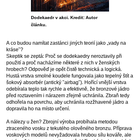
Dodekaedr v akci. Kredit: Autor
článku.
A co budou namítat zastánci jiných teorií jako „vady na
kráse"?
Skeptik se zeptá: Proč se dodekaedry neroztavily při
použití a proč nacházíme některé z nich v ženských
hrobech? Odpověď je opět čistě technická a logická.
Hustá vrstva smolné koudele fungovala jako tepelný štít a
šokový absorbér (antický "airbag"). Hořící vnější vrstva
odebírala teplo tak rychle a efektivně, že bronzové jádro
před roztavením i nárazem zřejmě uchránila. Zbraň tedy
odhořela na povrchu, aby uchránila rozžhavené jádro a
dopravila ho na místo určení.
A nálezy u žen? Zbrojní výroba probíhala metodou
ztraceného vosku z tekutého olověného bronzu. Příprava
voskových modelů nevyžadovala hrubou sílu kováře, ale