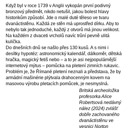
Když byl v roce 1739 v Anglii vykopán první podivný
bronzový předmět, nikdo netušil, jakou bolest hlavy
historikům způsobí. Jde o malé duté těleso ve tvaru
dvanáctistěnu. Každá ze stěn má uprostřed dírku. Aby to
nebylo tak jednoduché, každý z otvorů má jinou velikost.
Na každém z dvaceti vrcholů navíc trůní pevně ulitá
kulička.
Do dnešních dnů se našlo přes 130 kusů. A s nimi i
desítky hypotéz: astronomický kalendář, dálkoměr, dětská
hračka, magický fetiš nebo – a to je asi nejpopulárnější
internetový mýtus – pomůcka na pletení zimních rukavic.
Problém je, že Římané pletení neznali a představa, že by
armádní mašinérie plýtvala drahocenným kovem na
masovou výrobu pletacích pomůcek, je nesmyslná.
Britská archeoložka
profesorka Alice
Robertsová nedávný
nález (2024) zvlášť
dobře zachovaného
dvanáctistěnu ve
vesnici Norton