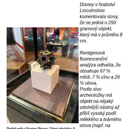
Disney v hrabství
Lincolnshire
komentovala slovy,
že se jedná o
250
gram
ový objekt
,
který má
v průměru 8
cm.
R
entgenov
á
fluorescenční
analýz
a
odhalila, že
obsahuje 67 %
mědi, 7 % cínu a 26
% olova.
Podle slov
archeoložky má
objekt na nějaký
odolnější nástroj až
příliš vysoký podíl
měkkého a tvárného
olova (např. na
Dodekaedr z Norton Disney. Zdroj obrázku: S