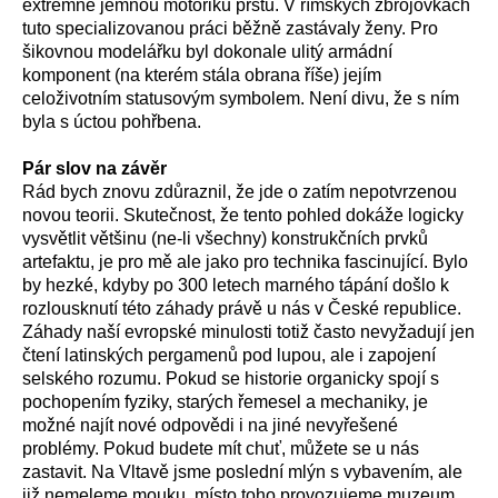
extrémně jemnou motoriku prstů. V římských zbrojovkách
tuto specializovanou práci běžně zastávaly ženy. Pro
šikovnou modelářku byl dokonale ulitý armádní
komponent (na kterém stála obrana říše) jejím
celoživotním statusovým symbolem. Není divu, že s ním
byla s úctou pohřbena.
Pár slov na závěr
Rád bych znovu zdůraznil, že jde o zatím nepotvrzenou
novou teorii. Skutečnost, že tento pohled dokáže logicky
vysvětlit většinu (ne-li všechny) konstrukčních prvků
artefaktu, je pro mě ale jako pro technika fascinující. Bylo
by hezké, kdyby po 300 letech marného tápání došlo k
rozlousknutí této záhady právě u nás v České republice.
Záhady naší evropské minulosti totiž často nevyžadují jen
čtení latinských pergamenů pod lupou, ale i zapojení
selského rozumu. Pokud se historie organicky spojí s
pochopením fyziky, starých řemesel a mechaniky, je
možné najít nové odpovědi i na jiné nevyřešené
problémy. Pokud budete mít chuť, můžete se u nás
zastavit. Na Vltavě jsme poslední mlýn s vybavením, ale
již nemeleme mouku, místo toho provozujeme muzeum,