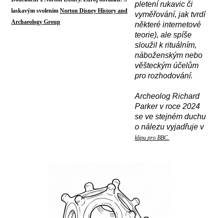
pletení rukavic či
laskavým svolením
Norton Disney History and
vyměřování, jak tvrdí
Archaeology Group
některé internetové
teorie), ale spíše
sloužil k rituálním,
náboženským nebo
věšteckým účelům
pro rozhodování.
A
rcheolog Richard
Parker v roce 2024
se ve stejném duchu
o nálezu vyjadřuje v
klipu
pro BBC.