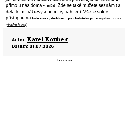
přímo u nás doma
. Zde se také můžete seznámit s
ve mlýně
detailní
mi
nákresy
a
principy nabíjení.
V
še
je
volně
přístupné
na
Galo-římský dodekaedr jako balistické jádro zápalné munice
(Academia.edu)
Karel Koubek
Autor:
Datum:
01.07.2026
Tisk článku