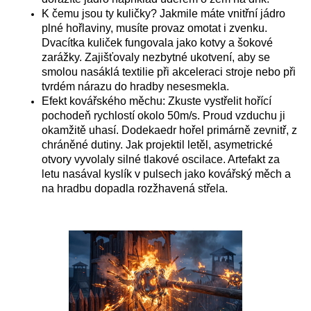
K čemu jsou ty kuličky? Jakmile máte vnitřní jádro
plné hořlaviny, musíte provaz omotat i zvenku.
Dvacítka kuliček fungovala jako kotvy a šokové
zarážky. Zajišťovaly nezbytné ukotvení, aby se
smolou nasáklá textilie při akceleraci stroje nebo při
tvrdém nárazu do hradby nesesmekla.
Efekt kovářského měchu: Zkuste vystřelit hořící
pochodeň rychlostí okolo 50m/s. Proud vzduchu ji
okamžitě uhasí. Dodekaedr hořel primárně zevnitř, z
chráněné dutiny. Jak projektil letěl, asymetrické
otvory vyvolaly silné tlakové oscilace. Artefakt za
letu nasával kyslík v pulsech jako kovářský měch a
na hradbu dopadla rozžhavená střela.