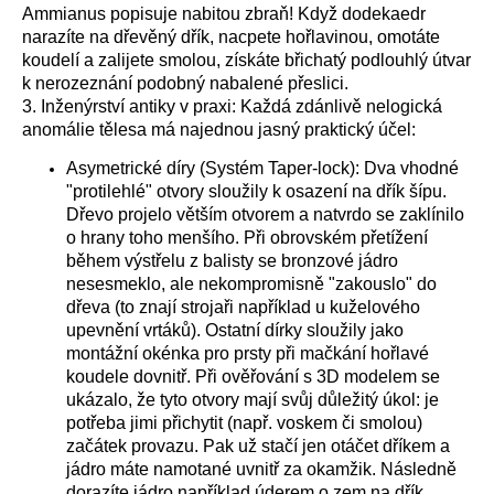
Ammianus popisuje nabitou zbraň! Když dodekaedr
narazíte na dřevěný dřík, nacpete hořlavinou, omotáte
koudelí a zalijete smolou, získáte břichatý podlouhlý útvar
k nerozeznání podobný nabalené přeslici.
3. Inženýrství antiky v praxi: Každá zdánlivě nelogická
anomálie tělesa má najednou jasný praktický účel:
Asymetrické díry (Systém Taper-lock): Dva vhodné
"protilehlé" otvory sloužily k osazení na dřík šípu.
Dřevo projelo větším otvorem a natvrdo se zaklínilo
o hrany toho menšího. Při obrovském přetížení
během výstřelu z balisty se bronzové jádro
nesesmeklo, ale nekompromisně "zakouslo" do
dřeva (to znají strojaři například u kuželového
upevnění vrtáků). Ostatní dírky sloužily jako
montážní okénka pro prsty při mačkání hořlavé
koudele dovnitř. Při ověřování s 3D modelem se
ukázalo, že tyto otvory mají svůj důležitý úkol: je
potřeba jimi přichytit (např. voskem či smolou)
začátek provazu. Pak už stačí jen otáčet dříkem a
jádro máte namotané uvnitř za okamžik. Následně
dorazíte jádro například úderem o zem na dřík.