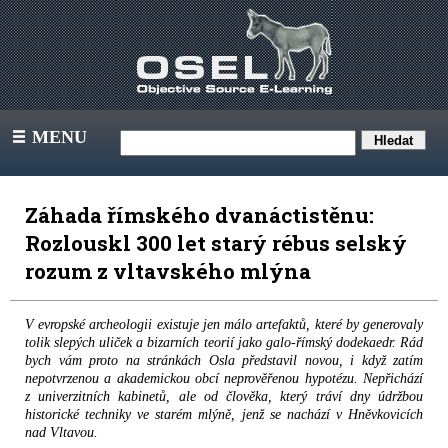
MENU
III
Záhada římského dvanáctistěnu:
Rozlouskl 300 let starý rébus selský
rozum z vltavského mlýna
V evropské archeologii existuje jen málo artefaktů, které by generovaly
tolik slepých uliček a bizarních teorií jako galo-římský dodekaedr. Rád
bych vám proto na stránkách Osla představil novou, i když zatím
nepotvrzenou a akademickou obcí neprověřenou hypotézu. Nepřichází
z univerzitních kabinetů, ale od člověka, který tráví dny údržbou
historické techniky ve starém mlýně, jenž se nachází v Hněvkovicích
nad Vltavou.