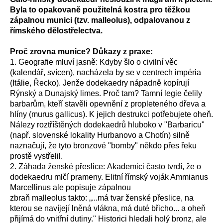
Byla to opakovaně použitelná kostra pro těžkou
zápalnou munici (tzv. malleolus), odpalovanou z
římského dělostřelectva.
Proč zrovna munice? Důkazy z praxe:
1. Geografie mluví jasně: Kdyby šlo o civilní věc
(kalendář, svícen), nacházela by se v centrech impéria
(Itálie, Řecko). Jenže dodekaedry nápadně kopírují
Rýnský a Dunajský limes. Proč tam? Tamní legie čelily
barbarům, kteří stavěli opevnění z propleteného dřeva a
hlíny (murus gallicus). K jejich destrukci potřebujete oheň.
Nálezy roztříštěných dodekaedrů hluboko v "Barbaricu"
(např. slovenské lokality Hurbanovo a Chotín) silně
naznačují, že tyto bronzové "bomby" někdo přes řeku
prostě vystřelil.
2. Záhada ženské přeslice: Akademici často tvrdí, že o
dodekaedru mlčí prameny. Elitní římský voják Ammianus
Marcellinus ale popisuje zápalnou
zbraň malleolus takto: „...má tvar ženské přeslice, na
kterou se navíjejí lněná vlákna, má duté břicho... a oheň
přijímá do vnitřní dutiny." Historici hledali holý bronz, ale