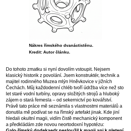
Nákres římského dvanáctistěnu.
Kredit: Autor článku.
Do tohoto zmatku si nyní dovolím vstoupit. Nejsem
klasický historik z povolání. Jsem konstruktér, technik a
majitel rodinného Muzea mlýn Hněvkovice v jižních
Čechách. Můj každodenní chléb tvoří údržba více než sto
let staré vodní turbíny, opravy složitých strojů a hluboký
zájem o stará řemesla – od sekernictví po kovářství.
Právě tato práce mě seznámila s vlastnostmi materiálů a
donutila mě podívat se na římský artefakt jinak. Kde jiní
hledali okultní magii, vidím čistě mechanický komponent
a předkládám zde novou neortodoxní hypotézu:
Galo-římský dodekaedr nesloužil k magii ani k pletení.