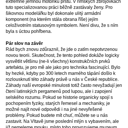
extrémně jemnou motoriku prstů. V římských zbrojovkách
tuto specializovanou práci běžně zastávaly ženy. Pro
šikovnou modelářku byl dokonale ulitý armádní
komponent (na kterém stála obrana říše) jejím
celoživotním statusovým symbolem. Není divu, že s ním
byla s úctou pohřbena.
Pár slov na závěr
Rád bych znovu zdůraznil, že jde o zatím nepotvrzenou
novou teorii. Skutečnost, že tento pohled dokáže logicky
vysvětlit většinu (ne-li všechny) konstrukčních prvků
artefaktu, je pro mě ale jako pro technika fascinující. Bylo
by hezké, kdyby po 300 letech marného tápání došlo k
rozlousknutí této záhady právě u nás v České republice.
Záhady naší evropské minulosti totiž často nevyžadují jen
čtení latinských pergamenů pod lupou, ale i zapojení
selského rozumu. Pokud se historie organicky spojí s
pochopením fyziky, starých řemesel a mechaniky, je
možné najít nové odpovědi i na jiné nevyřešené
problémy. Pokud budete mít chuť, můžete se u nás
zastavit. Na Vltavě jsme poslední mlýn s vybavením, ale
již nemeleme mouku, místo toho provozujeme muzeum,