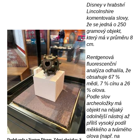
Disney v hrabství
Lincolnshire
komentovala slovy,
že se jedná o
250
gram
ový objekt
,
který má
v průměru 8
cm.
R
entgenov
á
fluorescenční
analýz
a
odhalila, že
obsahuje 67 %
mědi, 7 % cínu a 26
% olova.
Podle slov
archeoložky má
objekt na nějaký
odolnější nástroj až
příliš vysoký podíl
měkkého a tvárného
olova (např. na
Dodekaedr z Norton Disney. Zdroj obrázku: S