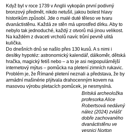
Když byl v roce 1739 v Anglii vykopán první podivný
bronzový předmět, nikdo netušil, jakou bolest hlavy
historikům způsobí. Jde o malé duté těleso ve tvaru
dvanáctistěnu. Každá ze stěn má uprostřed dírku. Aby to
nebylo tak jednoduché, každý z otvorů má jinou velikost.
Na každém z dvaceti vrcholů navíc trůní pevně ulitá
kulička.
Do dnešních dnů se našlo přes 130 kusů. A s nimi i
desítky hypotéz: astronomický kalendář, dálkoměr, dětská
hračka, magický fetiš nebo – a to je asi nejpopulárnější
internetový mýtus – pomůcka na pletení zimních rukavic.
Problém je, že Římané pletení neznali a představa, že by
armádní mašinérie plýtvala drahocenným kovem na
masovou výrobu pletacích pomůcek, je nesmyslná.
Britská archeoložka
profesorka Alice
Robertsová nedávný
nález (2024) zvlášť
dobře zachovaného
dvanáctistěnu ve
vesnici Norton