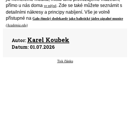
přímo u nás doma
. Zde se také můžete seznámit s
ve mlýně
detailní
mi
nákresy
a
principy nabíjení.
V
še
je
volně
přístupné
na
Galo-římský dodekaedr jako balistické jádro zápalné munice
(Academia.edu)
Karel Koubek
Autor:
Datum:
01.07.2026
Tisk článku