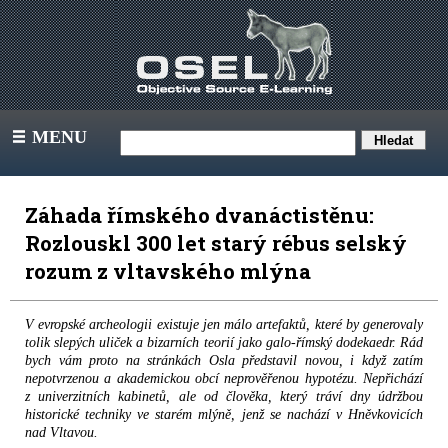
MENU
III
Záhada římského dvanáctistěnu:
Rozlouskl 300 let starý rébus selský
rozum z vltavského mlýna
V evropské archeologii existuje jen málo artefaktů, které by generovaly
tolik slepých uliček a bizarních teorií jako galo-římský dodekaedr. Rád
bych vám proto na stránkách Osla představil novou, i když zatím
nepotvrzenou a akademickou obcí neprověřenou hypotézu. Nepřichází
z univerzitních kabinetů, ale od člověka, který tráví dny údržbou
historické techniky ve starém mlýně, jenž se nachází v Hněvkovicích
nad Vltavou.