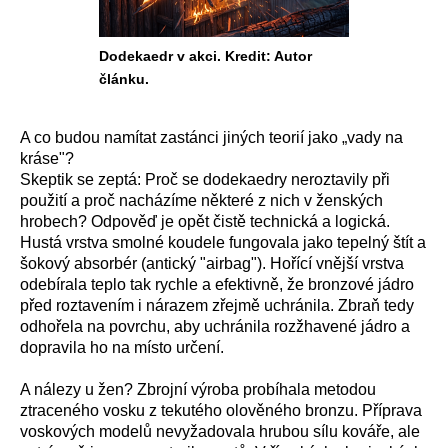
Dodekaedr v akci. Kredit: Autor
článku.
A co budou namítat zastánci jiných teorií jako „vady na
kráse"?
Skeptik se zeptá: Proč se dodekaedry neroztavily při
použití a proč nacházíme některé z nich v ženských
hrobech? Odpověď je opět čistě technická a logická.
Hustá vrstva smolné koudele fungovala jako tepelný štít a
šokový absorbér (antický "airbag"). Hořící vnější vrstva
odebírala teplo tak rychle a efektivně, že bronzové jádro
před roztavením i nárazem zřejmě uchránila. Zbraň tedy
odhořela na povrchu, aby uchránila rozžhavené jádro a
dopravila ho na místo určení.
A nálezy u žen? Zbrojní výroba probíhala metodou
ztraceného vosku z tekutého olověného bronzu. Příprava
voskových modelů nevyžadovala hrubou sílu kováře, ale