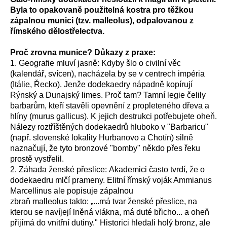
Byla to opakovaně použitelná kostra pro těžkou
zápalnou munici (tzv. malleolus), odpalovanou z
římského dělostřelectva.
Proč zrovna munice? Důkazy z praxe:
1. Geografie mluví jasně: Kdyby šlo o civilní věc
(kalendář, svícen), nacházela by se v centrech impéria
(Itálie, Řecko). Jenže dodekaedry nápadně kopírují
Rýnský a Dunajský limes. Proč tam? Tamní legie čelily
barbarům, kteří stavěli opevnění z propleteného dřeva a
hlíny (murus gallicus). K jejich destrukci potřebujete oheň.
Nálezy roztříštěných dodekaedrů hluboko v "Barbaricu"
(např. slovenské lokality Hurbanovo a Chotín) silně
naznačují, že tyto bronzové "bomby" někdo přes řeku
prostě vystřelil.
2. Záhada ženské přeslice: Akademici často tvrdí, že o
dodekaedru mlčí prameny. Elitní římský voják Ammianus
Marcellinus ale popisuje zápalnou
zbraň malleolus takto: „...má tvar ženské přeslice, na
kterou se navíjejí lněná vlákna, má duté břicho... a oheň
přijímá do vnitřní dutiny." Historici hledali holý bronz, ale