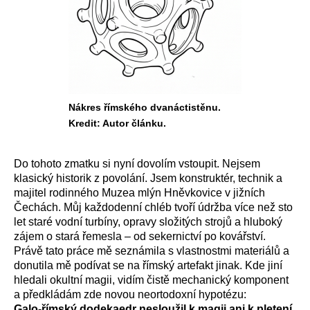
Nákres římského dvanáctistěnu.
Kredit: Autor článku.
Do tohoto zmatku si nyní dovolím vstoupit. Nejsem
klasický historik z povolání. Jsem konstruktér, technik a
majitel rodinného Muzea mlýn Hněvkovice v jižních
Čechách. Můj každodenní chléb tvoří údržba více než sto
let staré vodní turbíny, opravy složitých strojů a hluboký
zájem o stará řemesla – od sekernictví po kovářství.
Právě tato práce mě seznámila s vlastnostmi materiálů a
donutila mě podívat se na římský artefakt jinak. Kde jiní
hledali okultní magii, vidím čistě mechanický komponent
a předkládám zde novou neortodoxní hypotézu:
Galo-římský dodekaedr nesloužil k magii ani k pletení.