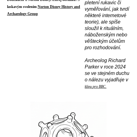
pletení rukavic či
laskavým svolením
Norton Disney History and
vyměřování, jak tvrdí
Archaeology Group
některé internetové
teorie), ale spíše
sloužil k rituálním,
náboženským nebo
věšteckým účelům
pro rozhodování.
A
rcheolog Richard
Parker v roce 2024
se ve stejném duchu
o nálezu vyjadřuje v
klipu
pro BBC.