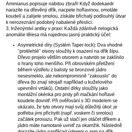
Ammianus popisuje nabitou zbraň! Když dodekaedr
narazíte na dřevěný dřík, nacpete hořlavinou, omotáte
koudelí a zalijete smolou, získáte břichatý podlouhlý útvar
k nerozeznání podobný nabalené přeslici.
3. Inženýrství antiky v praxi: Každá zdánlivě nelogická
anomálie tělesa má najednou jasný praktický účel:
Asymetrické díry (Systém Taper-lock): Dva vhodné
"protilehlé" otvory sloužily k osazení na dřík šípu.
Dřevo projelo větším otvorem a natvrdo se zaklínilo
o hrany toho menšího. Při obrovském přetížení
během výstřelu z balisty se bronzové jádro
nesesmeklo, ale nekompromisně "zakouslo" do
dřeva (to znají strojaři například u kuželového
upevnění vrtáků). Ostatní dírky sloužily jako
montážní okénka pro prsty při mačkání hořlavé
koudele dovnitř. Při ověřování s 3D modelem se
ukázalo, že tyto otvory mají svůj důležitý úkol: je
potřeba jimi přichytit (např. voskem či smolou)
začátek provazu. Pak už stačí jen otáčet dříkem a
jádro máte namotané uvnitř za okamžik. Následně
dorazíte jádro například úderem o zem na dřík.