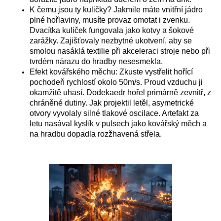
K čemu jsou ty kuličky? Jakmile máte vnitřní jádro
plné hořlaviny, musíte provaz omotat i zvenku.
Dvacítka kuliček fungovala jako kotvy a šokové
zarážky. Zajišťovaly nezbytné ukotvení, aby se
smolou nasáklá textilie při akceleraci stroje nebo při
tvrdém nárazu do hradby nesesmekla.
Efekt kovářského měchu: Zkuste vystřelit hořící
pochodeň rychlostí okolo 50m/s. Proud vzduchu ji
okamžitě uhasí. Dodekaedr hořel primárně zevnitř, z
chráněné dutiny. Jak projektil letěl, asymetrické
otvory vyvolaly silné tlakové oscilace. Artefakt za
letu nasával kyslík v pulsech jako kovářský měch a
na hradbu dopadla rozžhavená střela.