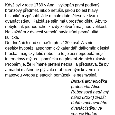
Když byl v roce 1739 v Anglii vykopán první podivný
bronzový předmět, nikdo netušil, jakou bolest hlavy
historikům způsobí. Jde o malé duté těleso ve tvaru
dvanáctistěnu. Každá ze stěn má uprostřed dírku. Aby to
nebylo tak jednoduché, každý z otvorů má jinou velikost.
Na každém z dvaceti vrcholů navíc trůní pevně ulitá
kulička.
Do dnešních dnů se našlo přes 130 kusů. A s nimi i
desítky hypotéz: astronomický kalendář, dálkoměr, dětská
hračka, magický fetiš nebo – a to je asi nejpopulárnější
internetový mýtus – pomůcka na pletení zimních rukavic.
Problém je, že Římané pletení neznali a představa, že by
armádní mašinérie plýtvala drahocenným kovem na
masovou výrobu pletacích pomůcek, je nesmyslná.
Britská archeoložka
profesorka Alice
Robertsová nedávný
nález (2024) zvlášť
dobře zachovaného
dvanáctistěnu ve
vesnici Norton