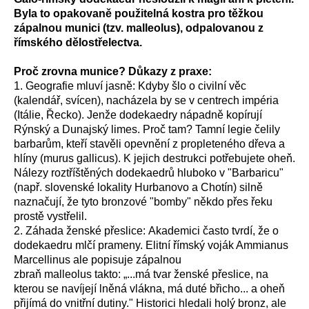
Byla to opakovaně použitelná kostra pro těžkou
zápalnou munici (tzv. malleolus), odpalovanou z
římského dělostřelectva.
Proč zrovna munice? Důkazy z praxe:
1. Geografie mluví jasně: Kdyby šlo o civilní věc
(kalendář, svícen), nacházela by se v centrech impéria
(Itálie, Řecko). Jenže dodekaedry nápadně kopírují
Rýnský a Dunajský limes. Proč tam? Tamní legie čelily
barbarům, kteří stavěli opevnění z propleteného dřeva a
hlíny (murus gallicus). K jejich destrukci potřebujete oheň.
Nálezy roztříštěných dodekaedrů hluboko v "Barbaricu"
(např. slovenské lokality Hurbanovo a Chotín) silně
naznačují, že tyto bronzové "bomby" někdo přes řeku
prostě vystřelil.
2. Záhada ženské přeslice: Akademici často tvrdí, že o
dodekaedru mlčí prameny. Elitní římský voják Ammianus
Marcellinus ale popisuje zápalnou
zbraň malleolus takto: „...má tvar ženské přeslice, na
kterou se navíjejí lněná vlákna, má duté břicho... a oheň
přijímá do vnitřní dutiny." Historici hledali holý bronz, ale