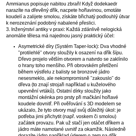
Ammianus popisuje nabitou zbraň! Když dodekaedr
narazíte na dřevěný dřík, nacpete hořlavinou, omotáte
koudelí a zalijete smolou, získáte břichatý podlouhlý útvar
k nerozeznání podobný nabalené přeslici.
3. Inženýrství antiky v praxi: Každá zdánlivě nelogická
anomálie tělesa má najednou jasný praktický účel:
Asymetrické díry (Systém Taper-lock): Dva vhodné
"protilehlé" otvory sloužily k osazení na dřík šípu.
Dřevo projelo větším otvorem a natvrdo se zaklínilo
o hrany toho menšího. Při obrovském přetížení
během výstřelu z balisty se bronzové jádro
nesesmeklo, ale nekompromisně "zakouslo" do
dřeva (to znají strojaři například u kuželového
upevnění vrtáků). Ostatní dírky sloužily jako
montážní okénka pro prsty při mačkání hořlavé
koudele dovnitř. Při ověřování s 3D modelem se
ukázalo, že tyto otvory mají svůj důležitý úkol: je
potřeba jimi přichytit (např. voskem či smolou)
začátek provazu. Pak už stačí jen otáčet dříkem a
jádro máte namotané uvnitř za okamžik. Následně
dorazíte jádro například úderem o zem na dřík.