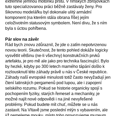
extrémně jemnou motoriku prstů. V římských zbrojovkách
tuto specializovanou práci běžně zastávaly ženy. Pro
šikovnou modelářku byl dokonale ulitý armádní
komponent (na kterém stála obrana říše) jejím
celoživotním statusovým symbolem. Není divu, že s ním
byla s úctou pohřbena.
Pár slov na závěr
Rád bych znovu zdůraznil, že jde o zatím nepotvrzenou
novou teorii. Skutečnost, že tento pohled dokáže logicky
vysvětlit většinu (ne-li všechny) konstrukčních prvků
artefaktu, je pro mě ale jako pro technika fascinující. Bylo
by hezké, kdyby po 300 letech marného tápání došlo k
rozlousknutí této záhady právě u nás v České republice.
Záhady naší evropské minulosti totiž často nevyžadují jen
čtení latinských pergamenů pod lupou, ale i zapojení
selského rozumu. Pokud se historie organicky spojí s
pochopením fyziky, starých řemesel a mechaniky, je
možné najít nové odpovědi i na jiné nevyřešené
problémy. Pokud budete mít chuť, můžete se u nás
zastavit. Na Vltavě jsme poslední mlýn s vybavením, ale
již nemeleme mouku, místo toho provozujeme muzeum,