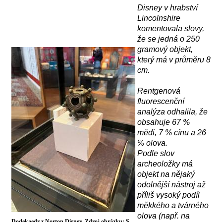
Disney v hrabství
Lincolnshire
komentovala slovy,
že se jedná o
250
gram
ový objekt
,
který má
v průměru 8
cm.
R
entgenov
á
fluorescenční
analýz
a
odhalila, že
obsahuje 67 %
mědi, 7 % cínu a 26
% olova.
Podle slov
archeoložky má
objekt na nějaký
odolnější nástroj až
příliš vysoký podíl
měkkého a tvárného
olova (např. na
Dodekaedr z Norton Disney. Zdroj obrázku: S