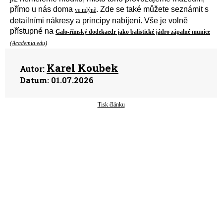
přímo u nás doma
. Zde se také můžete seznámit s
ve mlýně
detailní
mi
nákresy
a
principy nabíjení.
V
še
je
volně
přístupné
na
Galo-římský dodekaedr jako balistické jádro zápalné munice
(Academia.edu)
Karel Koubek
Autor:
Datum:
01.07.2026
Tisk článku