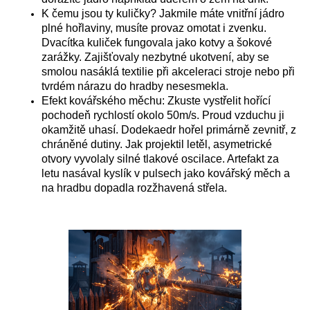
K čemu jsou ty kuličky? Jakmile máte vnitřní jádro
plné hořlaviny, musíte provaz omotat i zvenku.
Dvacítka kuliček fungovala jako kotvy a šokové
zarážky. Zajišťovaly nezbytné ukotvení, aby se
smolou nasáklá textilie při akceleraci stroje nebo při
tvrdém nárazu do hradby nesesmekla.
Efekt kovářského měchu: Zkuste vystřelit hořící
pochodeň rychlostí okolo 50m/s. Proud vzduchu ji
okamžitě uhasí. Dodekaedr hořel primárně zevnitř, z
chráněné dutiny. Jak projektil letěl, asymetrické
otvory vyvolaly silné tlakové oscilace. Artefakt za
letu nasával kyslík v pulsech jako kovářský měch a
na hradbu dopadla rozžhavená střela.