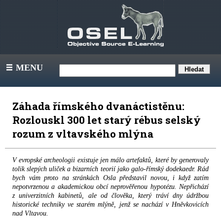
MENU
III
Záhada římského dvanáctistěnu:
Rozlouskl 300 let starý rébus selský
rozum z vltavského mlýna
V evropské archeologii existuje jen málo artefaktů, které by generovaly
tolik slepých uliček a bizarních teorií jako galo-římský dodekaedr. Rád
bych vám proto na stránkách Osla představil novou, i když zatím
nepotvrzenou a akademickou obcí neprověřenou hypotézu. Nepřichází
z univerzitních kabinetů, ale od člověka, který tráví dny údržbou
historické techniky ve starém mlýně, jenž se nachází v Hněvkovicích
nad Vltavou.