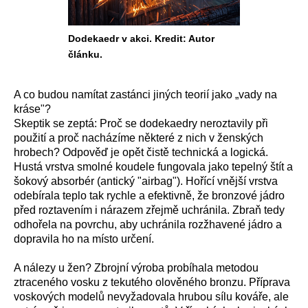
Dodekaedr v akci. Kredit: Autor
článku.
A co budou namítat zastánci jiných teorií jako „vady na
kráse"?
Skeptik se zeptá: Proč se dodekaedry neroztavily při
použití a proč nacházíme některé z nich v ženských
hrobech? Odpověď je opět čistě technická a logická.
Hustá vrstva smolné koudele fungovala jako tepelný štít a
šokový absorbér (antický "airbag"). Hořící vnější vrstva
odebírala teplo tak rychle a efektivně, že bronzové jádro
před roztavením i nárazem zřejmě uchránila. Zbraň tedy
odhořela na povrchu, aby uchránila rozžhavené jádro a
dopravila ho na místo určení.
A nálezy u žen? Zbrojní výroba probíhala metodou
ztraceného vosku z tekutého olověného bronzu. Příprava
voskových modelů nevyžadovala hrubou sílu kováře, ale