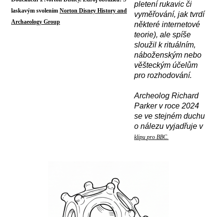
pletení rukavic či
laskavým svolením
Norton Disney History and
vyměřování, jak tvrdí
Archaeology Group
některé internetové
teorie), ale spíše
sloužil k rituálním,
náboženským nebo
věšteckým účelům
pro rozhodování.
A
rcheolog Richard
Parker v roce 2024
se ve stejném duchu
o nálezu vyjadřuje v
klipu
pro BBC.