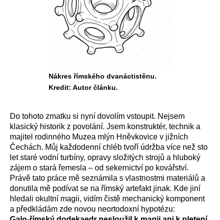
Nákres římského dvanáctistěnu.
Kredit: Autor článku.
Do tohoto zmatku si nyní dovolím vstoupit. Nejsem
klasický historik z povolání. Jsem konstruktér, technik a
majitel rodinného Muzea mlýn Hněvkovice v jižních
Čechách. Můj každodenní chléb tvoří údržba více než sto
let staré vodní turbíny, opravy složitých strojů a hluboký
zájem o stará řemesla – od sekernictví po kovářství.
Právě tato práce mě seznámila s vlastnostmi materiálů a
donutila mě podívat se na římský artefakt jinak. Kde jiní
hledali okultní magii, vidím čistě mechanický komponent
a předkládám zde novou neortodoxní hypotézu:
Galo-římský dodekaedr nesloužil k magii ani k pletení.