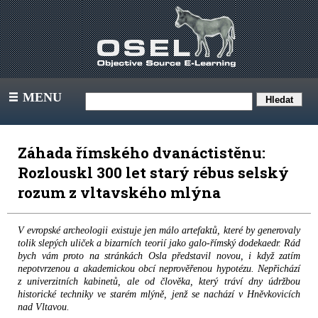
MENU
III
Záhada římského dvanáctistěnu:
Rozlouskl 300 let starý rébus selský
rozum z vltavského mlýna
V evropské archeologii existuje jen málo artefaktů, které by generovaly
tolik slepých uliček a bizarních teorií jako galo-římský dodekaedr. Rád
bych vám proto na stránkách Osla představil novou, i když zatím
nepotvrzenou a akademickou obcí neprověřenou hypotézu. Nepřichází
z univerzitních kabinetů, ale od člověka, který tráví dny údržbou
historické techniky ve starém mlýně, jenž se nachází v Hněvkovicích
nad Vltavou.