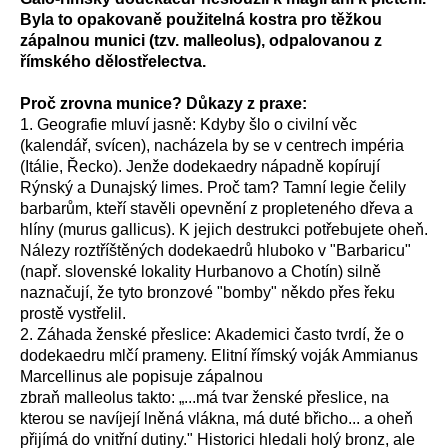
Byla to opakovaně použitelná kostra pro těžkou
zápalnou munici (tzv. malleolus), odpalovanou z
římského dělostřelectva.
Proč zrovna munice? Důkazy z praxe:
1. Geografie mluví jasně: Kdyby šlo o civilní věc
(kalendář, svícen), nacházela by se v centrech impéria
(Itálie, Řecko). Jenže dodekaedry nápadně kopírují
Rýnský a Dunajský limes. Proč tam? Tamní legie čelily
barbarům, kteří stavěli opevnění z propleteného dřeva a
hlíny (murus gallicus). K jejich destrukci potřebujete oheň.
Nálezy roztříštěných dodekaedrů hluboko v "Barbaricu"
(např. slovenské lokality Hurbanovo a Chotín) silně
naznačují, že tyto bronzové "bomby" někdo přes řeku
prostě vystřelil.
2. Záhada ženské přeslice: Akademici často tvrdí, že o
dodekaedru mlčí prameny. Elitní římský voják Ammianus
Marcellinus ale popisuje zápalnou
zbraň malleolus takto: „...má tvar ženské přeslice, na
kterou se navíjejí lněná vlákna, má duté břicho... a oheň
přijímá do vnitřní dutiny." Historici hledali holý bronz, ale