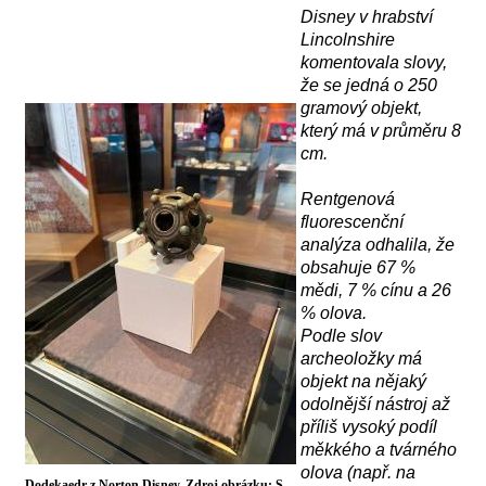
Disney v hrabství
Lincolnshire
komentovala slovy,
že se jedná o
250
gram
ový objekt
,
který má
v průměru 8
cm.
R
entgenov
á
fluorescenční
analýz
a
odhalila, že
obsahuje 67 %
mědi, 7 % cínu a 26
% olova.
Podle slov
archeoložky má
objekt na nějaký
odolnější nástroj až
příliš vysoký podíl
měkkého a tvárného
olova (např. na
Dodekaedr z Norton Disney. Zdroj obrázku: S