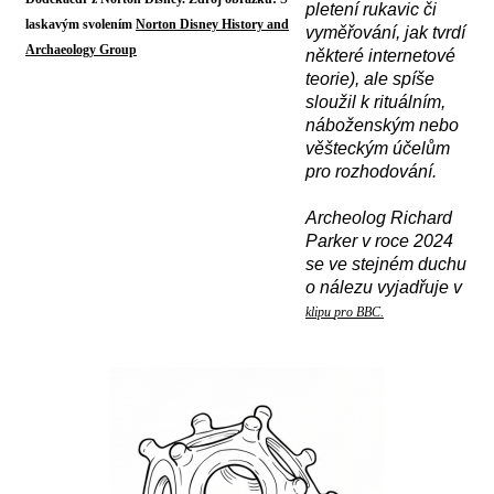
pletení rukavic či
laskavým svolením
Norton Disney History and
vyměřování, jak tvrdí
Archaeology Group
některé internetové
teorie), ale spíše
sloužil k rituálním,
náboženským nebo
věšteckým účelům
pro rozhodování.
A
rcheolog Richard
Parker v roce 2024
se ve stejném duchu
o nálezu vyjadřuje v
klipu
pro BBC.