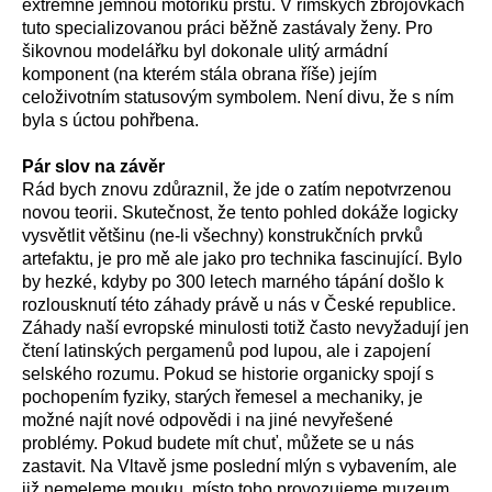
extrémně jemnou motoriku prstů. V římských zbrojovkách
tuto specializovanou práci běžně zastávaly ženy. Pro
šikovnou modelářku byl dokonale ulitý armádní
komponent (na kterém stála obrana říše) jejím
celoživotním statusovým symbolem. Není divu, že s ním
byla s úctou pohřbena.
Pár slov na závěr
Rád bych znovu zdůraznil, že jde o zatím nepotvrzenou
novou teorii. Skutečnost, že tento pohled dokáže logicky
vysvětlit většinu (ne-li všechny) konstrukčních prvků
artefaktu, je pro mě ale jako pro technika fascinující. Bylo
by hezké, kdyby po 300 letech marného tápání došlo k
rozlousknutí této záhady právě u nás v České republice.
Záhady naší evropské minulosti totiž často nevyžadují jen
čtení latinských pergamenů pod lupou, ale i zapojení
selského rozumu. Pokud se historie organicky spojí s
pochopením fyziky, starých řemesel a mechaniky, je
možné najít nové odpovědi i na jiné nevyřešené
problémy. Pokud budete mít chuť, můžete se u nás
zastavit. Na Vltavě jsme poslední mlýn s vybavením, ale
již nemeleme mouku, místo toho provozujeme muzeum,