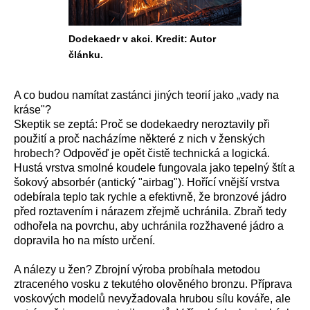
Dodekaedr v akci. Kredit: Autor
článku.
A co budou namítat zastánci jiných teorií jako „vady na
kráse"?
Skeptik se zeptá: Proč se dodekaedry neroztavily při
použití a proč nacházíme některé z nich v ženských
hrobech? Odpověď je opět čistě technická a logická.
Hustá vrstva smolné koudele fungovala jako tepelný štít a
šokový absorbér (antický "airbag"). Hořící vnější vrstva
odebírala teplo tak rychle a efektivně, že bronzové jádro
před roztavením i nárazem zřejmě uchránila. Zbraň tedy
odhořela na povrchu, aby uchránila rozžhavené jádro a
dopravila ho na místo určení.
A nálezy u žen? Zbrojní výroba probíhala metodou
ztraceného vosku z tekutého olověného bronzu. Příprava
voskových modelů nevyžadovala hrubou sílu kováře, ale