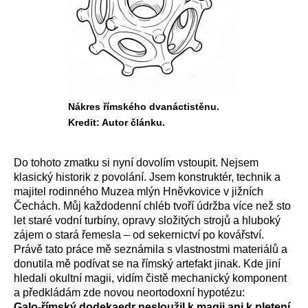
Nákres římského dvanáctistěnu.
Kredit: Autor článku.
Do tohoto zmatku si nyní dovolím vstoupit. Nejsem
klasický historik z povolání. Jsem konstruktér, technik a
majitel rodinného Muzea mlýn Hněvkovice v jižních
Čechách. Můj každodenní chléb tvoří údržba více než sto
let staré vodní turbíny, opravy složitých strojů a hluboký
zájem o stará řemesla – od sekernictví po kovářství.
Právě tato práce mě seznámila s vlastnostmi materiálů a
donutila mě podívat se na římský artefakt jinak. Kde jiní
hledali okultní magii, vidím čistě mechanický komponent
a předkládám zde novou neortodoxní hypotézu:
Galo-římský dodekaedr nesloužil k magii ani k pletení.