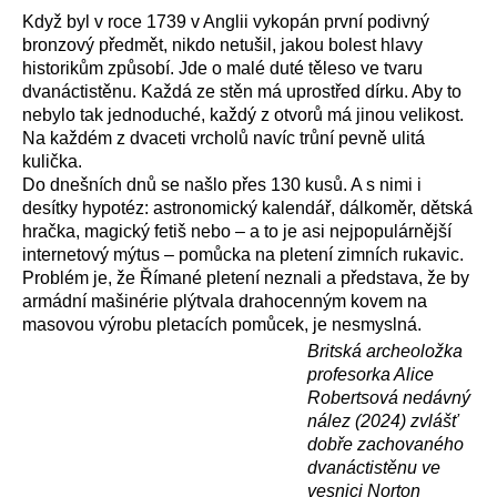
Když byl v roce 1739 v Anglii vykopán první podivný
bronzový předmět, nikdo netušil, jakou bolest hlavy
historikům způsobí. Jde o malé duté těleso ve tvaru
dvanáctistěnu. Každá ze stěn má uprostřed dírku. Aby to
nebylo tak jednoduché, každý z otvorů má jinou velikost.
Na každém z dvaceti vrcholů navíc trůní pevně ulitá
kulička.
Do dnešních dnů se našlo přes 130 kusů. A s nimi i
desítky hypotéz: astronomický kalendář, dálkoměr, dětská
hračka, magický fetiš nebo – a to je asi nejpopulárnější
internetový mýtus – pomůcka na pletení zimních rukavic.
Problém je, že Římané pletení neznali a představa, že by
armádní mašinérie plýtvala drahocenným kovem na
masovou výrobu pletacích pomůcek, je nesmyslná.
Britská archeoložka
profesorka Alice
Robertsová nedávný
nález (2024) zvlášť
dobře zachovaného
dvanáctistěnu ve
vesnici Norton