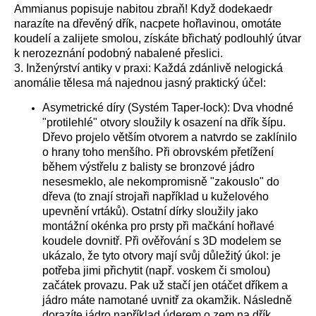
Ammianus popisuje nabitou zbraň! Když dodekaedr
narazíte na dřevěný dřík, nacpete hořlavinou, omotáte
koudelí a zalijete smolou, získáte břichatý podlouhlý útvar
k nerozeznání podobný nabalené přeslici.
3. Inženýrství antiky v praxi: Každá zdánlivě nelogická
anomálie tělesa má najednou jasný praktický účel:
Asymetrické díry (Systém Taper-lock): Dva vhodné
"protilehlé" otvory sloužily k osazení na dřík šípu.
Dřevo projelo větším otvorem a natvrdo se zaklínilo
o hrany toho menšího. Při obrovském přetížení
během výstřelu z balisty se bronzové jádro
nesesmeklo, ale nekompromisně "zakouslo" do
dřeva (to znají strojaři například u kuželového
upevnění vrtáků). Ostatní dírky sloužily jako
montážní okénka pro prsty při mačkání hořlavé
koudele dovnitř. Při ověřování s 3D modelem se
ukázalo, že tyto otvory mají svůj důležitý úkol: je
potřeba jimi přichytit (např. voskem či smolou)
začátek provazu. Pak už stačí jen otáčet dříkem a
jádro máte namotané uvnitř za okamžik. Následně
dorazíte jádro například úderem o zem na dřík.