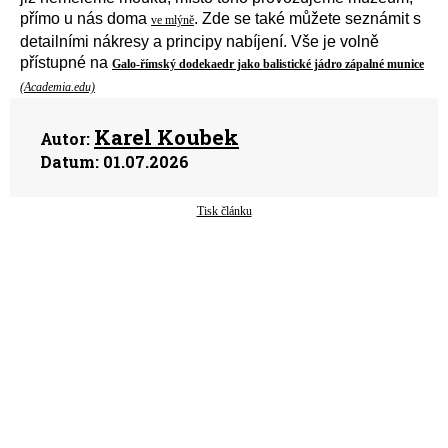
přímo u nás doma
. Zde se také můžete seznámit s
ve mlýně
detailní
mi
nákresy
a
principy nabíjení.
V
še
je
volně
přístupné
na
Galo-římský dodekaedr jako balistické jádro zápalné munice
(Academia.edu)
Karel Koubek
Autor:
Datum:
01.07.2026
Tisk článku