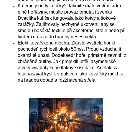
K čemu jsou ty kuličky? Jakmile máte vnitřní jádro
plné hořlaviny, musíte provaz omotat i zvenku.
Dvacítka kuliček fungovala jako kotvy a šokové
zarážky. Zajišťovaly nezbytné ukotvení, aby se
smolou nasáklá textilie při akceleraci stroje nebo při
tvrdém nárazu do hradby nesesmekla.
Efekt kovářského měchu: Zkuste vystřelit hořící
pochodeň rychlostí okolo 50m/s. Proud vzduchu ji
okamžitě uhasí. Dodekaedr hořel primárně zevnitř, z
chráněné dutiny. Jak projektil letěl, asymetrické
otvory vyvolaly silné tlakové oscilace. Artefakt za
letu nasával kyslík v pulsech jako kovářský měch a
na hradbu dopadla rozžhavená střela.