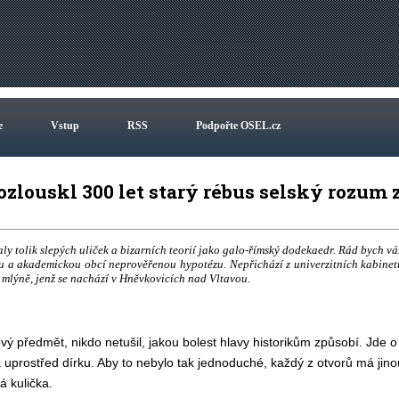
e
Vstup
RSS
Podpořte OSEL.cz
zlouskl 300 let starý rébus selský rozum 
aly tolik slepých uliček a bizarních teorií jako galo-římský dodekaedr. Rád bych v
ou a akademickou obcí neprověřenou hypotézu. Nepřichází z univerzitních kabinet
m mlýně, jenž se nachází v Hněvkovicích nad Vltavou.
vý předmět, nikdo netušil, jakou bolest hlavy historikům způsobí. Jde o
 uprostřed dírku. Aby to nebylo tak jednoduché, každý z otvorů má jino
á kulička.