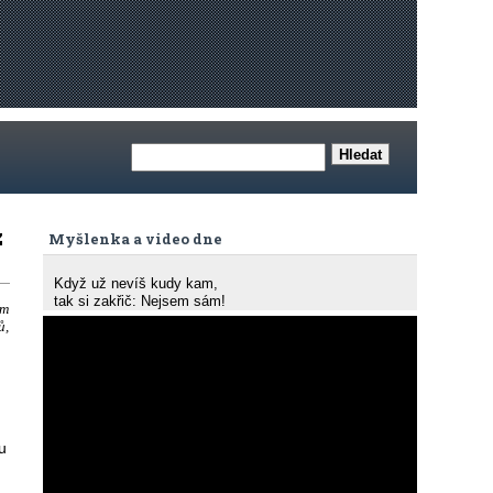
z
Myšlenka a video dne
Když už nevíš kudy kam,
tak si zakřič: Nejsem sám!
ám
ů,
u