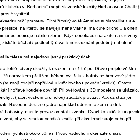
rů hluboko v "Barbaricu" (např. slovenské lokality Hurbanovo a Chotín)
rostě vystřelil.
dekaedru mlčí prameny. Elitní římský voják Ammianus Marcellinus ale
 přeslice, na kterou se navíjejí lněná vlákna, má duté břicho... a oheň
le Ammianus popisuje nabitou zbraň! Když dodekaedr narazíte na dřevěný
u, získáte břichatý podlouhlý útvar k nerozeznání podobný nabalené
málie tělesa má najednou jasný praktický účel:
otilehlé" otvory sloužily k osazení na dřík šípu. Dřevo projelo větším
. Při obrovském přetížení během výstřelu z balisty se bronzové jádro
to znají strojaři například u kuželového upevnění vrtáků). Ostatní
ačkání hořlavé koudele dovnitř. Při ověřování s 3D modelem se ukázalo,
i přichytit (např. voskem či smolou) začátek provazu. Pak už stačí jen
žik. Následně dorazíte jádro například úderem o zem na dřík.
lné hořlaviny, musíte provaz omotat i zvenku. Dvacítka kuliček fungoval
tvení, aby se smolou nasáklá textilie při akceleraci stroje nebo při
hodeň rychlostí okolo 50m/s. Proud vzduchu ji okamžitě uhasí.