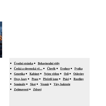
Úvodní stránka
Behavioralni vědy
Česká a slovenská vě…
Člověk
Evoluce
Fyzika
Genetika
Kabinet
Nejen vědou
Osli
Osloviny
Ovce, kozy
Prase
Přečetli jsme
Ptáci
Rostliny
Semináře
Skot
Vesmír
Viry, bakterie
Zajímavosti
Zdraví