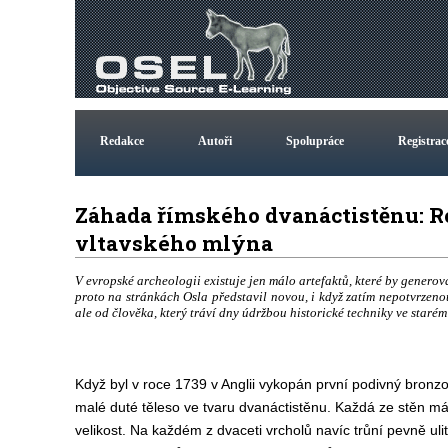
Redakce
Autoři
Spolupráce
Registrac
Záhada římského dvanáctistěnu: Ro
vltavského mlýna
V evropské archeologii existuje jen málo artefaktů, které by generov
proto na stránkách Osla představil novou, i když zatím nepotvrzen
ale od člověka, který tráví dny údržbou historické techniky ve staré
Když byl v roce 1739 v Anglii vykopán první podivný bronzo
malé duté těleso ve tvaru dvanáctistěnu. Každá ze stěn má
velikost. Na každém z dvaceti vrcholů navíc trůní pevně ulit