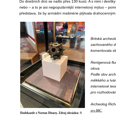
Do dnešních dnů se našlo přes 130 kusů. A s nimi i desítky
nebo – a to je asi nejpopulárnější internetový mýtus – pom
představa, že by armádní mašinérie plýtvala drahocenný
Britská archeo
zachovaného dv
komentovala sl
R
entgenov
á
flu
olova.
Podle slov arch
měkkého a tvárn
internetové teo
pro rozhodován
A
rcheolog Rich
pro BBC.
Dodekaedr z Norton Disney. Zdroj obrázku: S