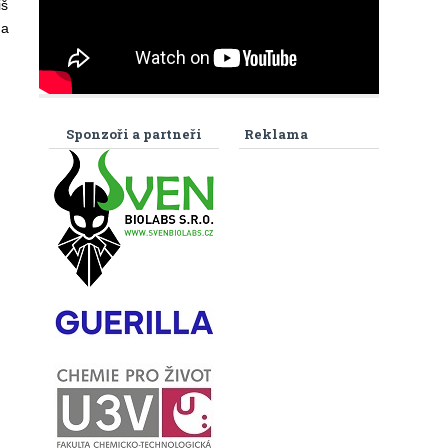
iš
 a
Sponzoři a partneři
Reklama
m