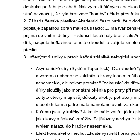
destrukci potřebujete oheň. Nálezy roztříštěných dodekaed
silně naznačují, že tyto bronzové "bomby" někdo přes řeku p
2. Záhada ženské přeslice: Akademici často tvrdí, že o do
popisuje zápalnou zbraň malleolus takto: „...má tvar ženské
přijímá do vnitřní dutiny." Historici hledali holý bronz, a
dřík, nacpete hořlavinou, omotáte koudelí a zalijete smolo
přeslici.
3. Inženýrství antiky v praxi: Každá zdánlivě nelogická ano
Asymetrické díry (Systém Taper-lock): Dva vhodné "pr
otvorem a natvrdo se zaklínilo o hrany toho menšího
nesesmeklo, ale nekompromisně "zakouslo" do dřeva (
dírky sloužily jako montážní okénka pro prsty při m
že tyto otvory mají svůj důležitý úkol: je potřeba jim
otáčet dříkem a jádro máte namotané uvnitř za okam
K čemu jsou ty kuličky? Jakmile máte vnitřní jádro p
jako kotvy a šokové zarážky. Zajišťovaly nezbytné uko
tvrdém nárazu do hradby nesesmekla.
Efekt kovářského měchu: Zkuste vystřelit hořící poc