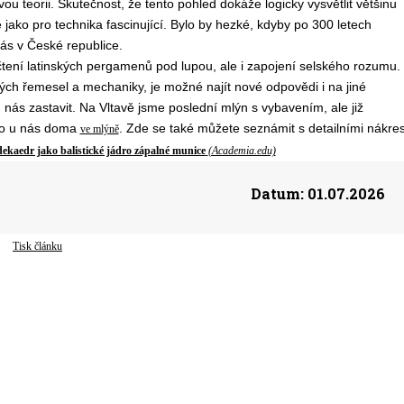
u teorii. Skutečnost, že tento pohled dokáže logicky vysvětlit většinu
e jako pro technika fascinující. Bylo by hezké, kdyby po 300 letech
ás v České republice.
čtení latinských pergamenů pod lupou, ale i zapojení selského rozumu.
rých řemesel a mechaniky, je možné najít nové odpovědi i na jiné
ás zastavit. Na Vltavě jsme poslední mlýn s vybavením, ale již
mo u nás doma
. Zde se také můžete seznámit s
detailní
mi
nákre
ve mlýně
ekaedr jako balistické jádro zápalné munice
(Academia.edu)
Datum:
01.07.2026
Tisk článku