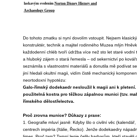
laskavým svolením
Norton Disney History and
Archaeology Group
Do tohoto zmatku si nyní dovolím vstoupit. Nejsem klasický
konstruktér, technik a majitel rodinného Muzea mlýn Hněvk
každodenní chléb tvoří údržba více než sto let staré vodní t
a hluboký zájem o stará řemesla – od sekernictví po kovářs
seznámila s vlastnostmi materiálů a donutila mě podívat se 
jiní hledali okultní magii, vidím čistě mechanický kompon
neortodoxní hypotézu:
Galo-římský dodekaedr nesloužil k magii ani k pletení
použitelná kostra pro těžkou zápalnou munici (tzv. ma
římského dělostřelectva.
Proč zrovna munice? Důkazy z praxe:
1. Geografie mluví jasně: Kdyby šlo o civilní věc (kalendář,
centrech impéria (Itálie, Řecko). Jenže dodekaedry nápad
limes. Proč tam? Tamní legie čelily barbarům, kteří stavěli 