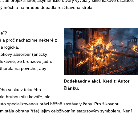
ak projektil letěl, asymetrické otvory vyvolaly silné tlakové oscilace.
řský měch a na hradbu dopadla rozžhavená střela.
se"?
tí a proč nacházíme některé z
a logická.
šokový absorbér (antický
efektivně, že bronzové jádro
dhořela na povrchu, aby
Dodekaedr v akci. Kredit: Autor
článku.
ého vosku z tekutého
a hrubou sílu kováře, ale
uto specializovanou práci běžně zastávaly ženy. Pro šikovnou
m stála obrana říše) jejím celoživotním statusovým symbolem. Není