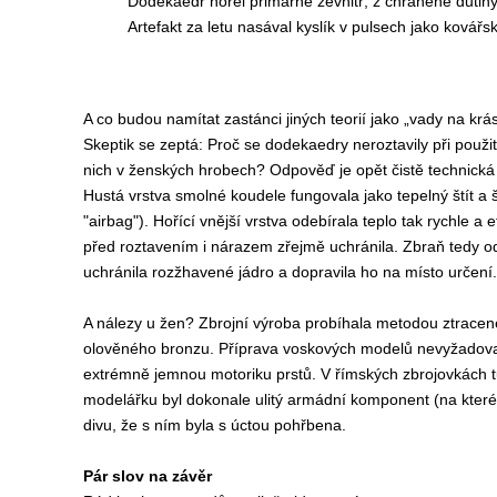
Dodekaedr hořel primárně zevnitř, z chráněné dutiny. J
Artefakt za letu nasával kyslík v pulsech jako ková
A co budou namítat zastánci jiných teorií jako „vady na krá
Skeptik se zeptá: Proč se dodekaedry neroztavily při použi
nich v ženských hrobech? Odpověď je opět čistě technická 
Hustá vrstva smolné koudele fungovala jako tepelný štít a 
"airbag"). Hořící vnější vrstva odebírala teplo tak rychle a 
před roztavením i nárazem zřejmě uchránila. Zbraň tedy o
uchránila rozžhavené jádro a dopravila ho na místo určení.
A nálezy u žen? Zbrojní výroba probíhala metodou ztracen
olověného bronzu. Příprava voskových modelů nevyžadoval
extrémně jemnou motoriku prstů. V římských zbrojovkách t
modelářku byl dokonale ulitý armádní komponent (na které
divu, že s ním byla s úctou pohřbena.
Pár slov na závěr