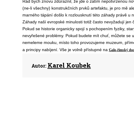
Rád bych znovu zdůraznil, že jde o zatím nepotvrzenou novo
(ne-li všechny) konstrukčních prvků artefaktu, je pro mě al
marného tápání došlo k rozlousknutí této záhady právě u n
Záhady naší evropské minulosti totiž často nevyžadují jen 
Pokud se historie organicky spojí s pochopením fyziky, sta
nevyřešené problémy. Pokud budete mít chuť, můžete se u n
nemeleme mouku, místo toho provozujeme muzeum, pří
a
principy nabíjení.
V
še
je
volně přístupné
na
Galo-římský dod
Karel Koubek
Autor: