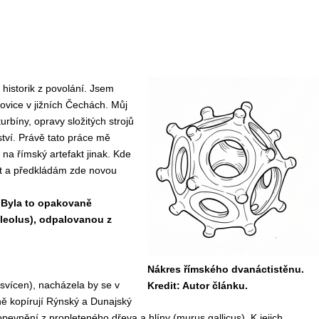
 historik z povolání. Jsem
ovice v jižních Čechách. Můj
urbíny, opravy složitých strojů
tví. Právě tato práce mě
na římský artefakt jinak. Kde
ent a předkládám zde novou
. Byla to opakovaně
lleolus), odpalovanou z
Nákres římského dvanáctistěnu.
 svícen), nacházela by se v
Kredit: Autor článku.
ně kopírují Rýnský a Dunajský
opevnění z propleteného dřeva a hlíny (murus gallicus). K jejich