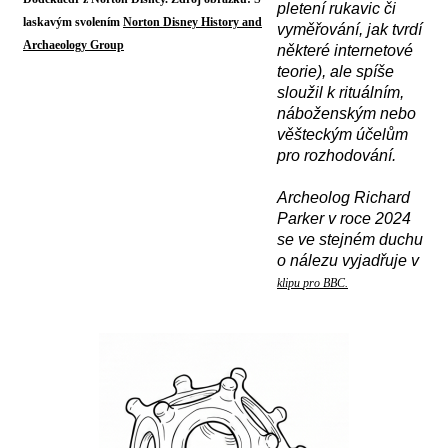
pletení rukavic či
laskavým svolením
Norton Disney History and
vyměřování, jak tvrdí
Archaeology Group
některé internetové
teorie), ale spíše
sloužil k rituálním,
náboženským nebo
věšteckým účelům
pro rozhodování.
A
rcheolog Richard
Parker v roce 2024
se ve stejném duchu
o nálezu vyjadřuje v
klipu
pro BBC.