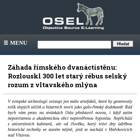
MENU
III
Záhada římského dvanáctistěnu:
Rozlouskl 300 let starý rébus selský
rozum z vltavského mlýna
V evropské archeologii existuje jen málo artefaktů, které by generovaly
tolik slepých uliček a bizarních teorií jako galo-římský dodekaedr. Rád
bych vám proto na stránkách Osla představil novou, i když zatím
nepotvrzenou a akademickou obcí neprověřenou hypotézu. Nepřichází
z univerzitních kabinetů, ale od člověka, který tráví dny údržbou
historické techniky ve starém mlýně, jenž se nachází v Hněvkovicích
nad Vltavou.