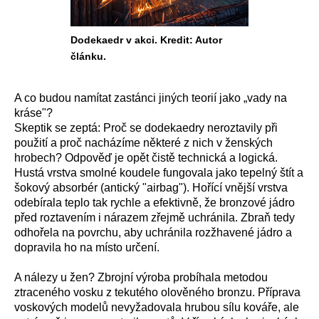
Dodekaedr v akci. Kredit: Autor
článku.
A co budou namítat zastánci jiných teorií jako „vady na
kráse"?
Skeptik se zeptá: Proč se dodekaedry neroztavily při
použití a proč nacházíme některé z nich v ženských
hrobech? Odpověď je opět čistě technická a logická.
Hustá vrstva smolné koudele fungovala jako tepelný štít a
šokový absorbér (antický "airbag"). Hořící vnější vrstva
odebírala teplo tak rychle a efektivně, že bronzové jádro
před roztavením i nárazem zřejmě uchránila. Zbraň tedy
odhořela na povrchu, aby uchránila rozžhavené jádro a
dopravila ho na místo určení.
A nálezy u žen? Zbrojní výroba probíhala metodou
ztraceného vosku z tekutého olověného bronzu. Příprava
voskových modelů nevyžadovala hrubou sílu kováře, ale