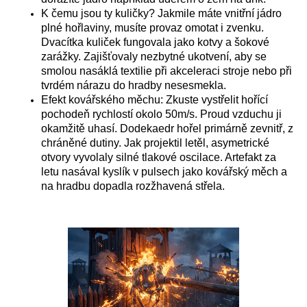
K čemu jsou ty kuličky? Jakmile máte vnitřní jádro
plné hořlaviny, musíte provaz omotat i zvenku.
Dvacítka kuliček fungovala jako kotvy a šokové
zarážky. Zajišťovaly nezbytné ukotvení, aby se
smolou nasáklá textilie při akceleraci stroje nebo při
tvrdém nárazu do hradby nesesmekla.
Efekt kovářského měchu: Zkuste vystřelit hořící
pochodeň rychlostí okolo 50m/s. Proud vzduchu ji
okamžitě uhasí. Dodekaedr hořel primárně zevnitř, z
chráněné dutiny. Jak projektil letěl, asymetrické
otvory vyvolaly silné tlakové oscilace. Artefakt za
letu nasával kyslík v pulsech jako kovářský měch a
na hradbu dopadla rozžhavená střela.