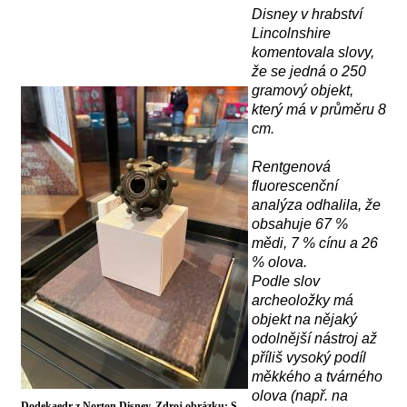
Disney v hrabství
Lincolnshire
komentovala slovy,
že se jedná o
250
gram
ový objekt
,
který má
v průměru 8
cm.
R
entgenov
á
fluorescenční
analýz
a
odhalila, že
obsahuje 67 %
mědi, 7 % cínu a 26
% olova.
Podle slov
archeoložky má
objekt na nějaký
odolnější nástroj až
příliš vysoký podíl
měkkého a tvárného
olova (např. na
Dodekaedr z Norton Disney. Zdroj obrázku: S