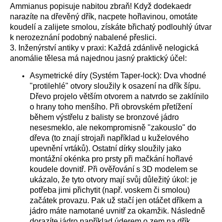
Ammianus popisuje nabitou zbraň! Když dodekaedr
narazíte na dřevěný dřík, nacpete hořlavinou, omotáte
koudelí a zalijete smolou, získáte břichatý podlouhlý útvar
k nerozeznání podobný nabalené přeslici.
3. Inženýrství antiky v praxi: Každá zdánlivě nelogická
anomálie tělesa má najednou jasný praktický účel:
Asymetrické díry (Systém Taper-lock): Dva vhodné
"protilehlé" otvory sloužily k osazení na dřík šípu.
Dřevo projelo větším otvorem a natvrdo se zaklínilo
o hrany toho menšího. Při obrovském přetížení
během výstřelu z balisty se bronzové jádro
nesesmeklo, ale nekompromisně "zakouslo" do
dřeva (to znají strojaři například u kuželového
upevnění vrtáků). Ostatní dírky sloužily jako
montážní okénka pro prsty při mačkání hořlavé
koudele dovnitř. Při ověřování s 3D modelem se
ukázalo, že tyto otvory mají svůj důležitý úkol: je
potřeba jimi přichytit (např. voskem či smolou)
začátek provazu. Pak už stačí jen otáčet dříkem a
jádro máte namotané uvnitř za okamžik. Následně
dorazíte jádro například úderem o zem na dřík.