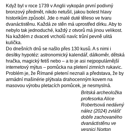
Když byl v roce 1739 v Anglii vykopán první podivný
bronzový předmět, nikdo netušil, jakou bolest hlavy
historikům způsobí. Jde o malé duté těleso ve tvaru
dvanáctistěnu. Každá ze stěn má uprostřed dírku. Aby to
nebylo tak jednoduché, každý z otvorů má jinou velikost.
Na každém z dvaceti vrcholů navíc trůní pevně ulitá
kulička.
Do dnešních dnů se našlo přes 130 kusů. A s nimi i
desítky hypotéz: astronomický kalendář, dálkoměr, dětská
hračka, magický fetiš nebo – a to je asi nejpopulárnější
internetový mýtus – pomůcka na pletení zimních rukavic.
Problém je, že Římané pletení neznali a představa, že by
armádní mašinérie plýtvala drahocenným kovem na
masovou výrobu pletacích pomůcek, je nesmyslná.
Britská archeoložka
profesorka Alice
Robertsová nedávný
nález (2024) zvlášť
dobře zachovaného
dvanáctistěnu ve
vesnici Norton