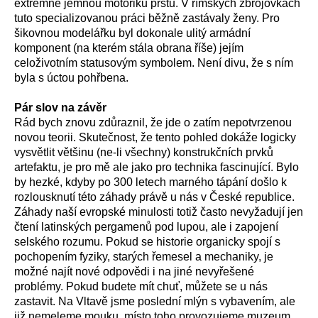
extrémně jemnou motoriku prstů. V římských zbrojovkách
tuto specializovanou práci běžně zastávaly ženy. Pro
šikovnou modelářku byl dokonale ulitý armádní
komponent (na kterém stála obrana říše) jejím
celoživotním statusovým symbolem. Není divu, že s ním
byla s úctou pohřbena.
Pár slov na závěr
Rád bych znovu zdůraznil, že jde o zatím nepotvrzenou
novou teorii. Skutečnost, že tento pohled dokáže logicky
vysvětlit většinu (ne-li všechny) konstrukčních prvků
artefaktu, je pro mě ale jako pro technika fascinující. Bylo
by hezké, kdyby po 300 letech marného tápání došlo k
rozlousknutí této záhady právě u nás v České republice.
Záhady naší evropské minulosti totiž často nevyžadují jen
čtení latinských pergamenů pod lupou, ale i zapojení
selského rozumu. Pokud se historie organicky spojí s
pochopením fyziky, starých řemesel a mechaniky, je
možné najít nové odpovědi i na jiné nevyřešené
problémy. Pokud budete mít chuť, můžete se u nás
zastavit. Na Vltavě jsme poslední mlýn s vybavením, ale
již nemeleme mouku, místo toho provozujeme muzeum,