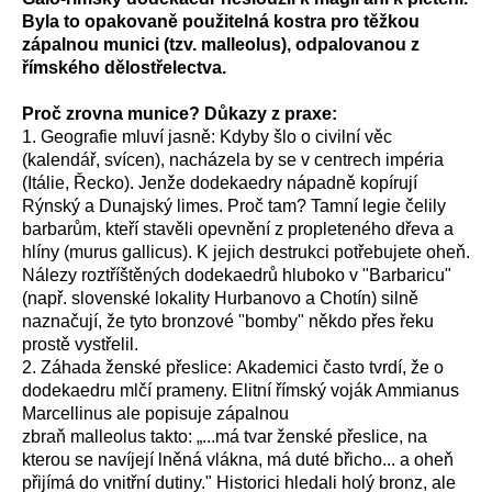
Byla to opakovaně použitelná kostra pro těžkou
zápalnou munici (tzv. malleolus), odpalovanou z
římského dělostřelectva.
Proč zrovna munice? Důkazy z praxe:
1. Geografie mluví jasně: Kdyby šlo o civilní věc
(kalendář, svícen), nacházela by se v centrech impéria
(Itálie, Řecko). Jenže dodekaedry nápadně kopírují
Rýnský a Dunajský limes. Proč tam? Tamní legie čelily
barbarům, kteří stavěli opevnění z propleteného dřeva a
hlíny (murus gallicus). K jejich destrukci potřebujete oheň.
Nálezy roztříštěných dodekaedrů hluboko v "Barbaricu"
(např. slovenské lokality Hurbanovo a Chotín) silně
naznačují, že tyto bronzové "bomby" někdo přes řeku
prostě vystřelil.
2. Záhada ženské přeslice: Akademici často tvrdí, že o
dodekaedru mlčí prameny. Elitní římský voják Ammianus
Marcellinus ale popisuje zápalnou
zbraň malleolus takto: „...má tvar ženské přeslice, na
kterou se navíjejí lněná vlákna, má duté břicho... a oheň
přijímá do vnitřní dutiny." Historici hledali holý bronz, ale