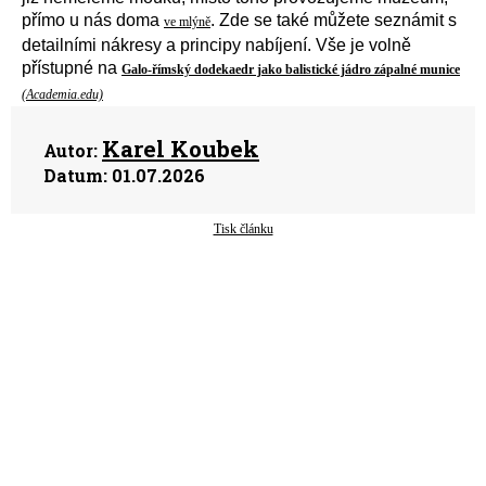
přímo u nás doma
. Zde se také můžete seznámit s
ve mlýně
detailní
mi
nákresy
a
principy nabíjení.
V
še
je
volně
přístupné
na
Galo-římský dodekaedr jako balistické jádro zápalné munice
(Academia.edu)
Karel Koubek
Autor:
Datum:
01.07.2026
Tisk článku