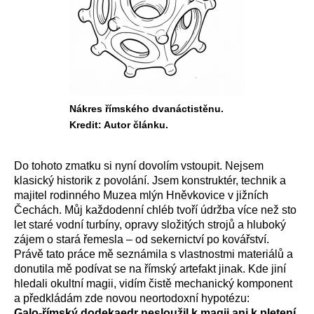
Nákres římského dvanáctistěnu.
Kredit: Autor článku.
Do tohoto zmatku si nyní dovolím vstoupit. Nejsem
klasický historik z povolání. Jsem konstruktér, technik a
majitel rodinného Muzea mlýn Hněvkovice v jižních
Čechách. Můj každodenní chléb tvoří údržba více než sto
let staré vodní turbíny, opravy složitých strojů a hluboký
zájem o stará řemesla – od sekernictví po kovářství.
Právě tato práce mě seznámila s vlastnostmi materiálů a
donutila mě podívat se na římský artefakt jinak. Kde jiní
hledali okultní magii, vidím čistě mechanický komponent
a předkládám zde novou neortodoxní hypotézu:
Galo-římský dodekaedr nesloužil k magii ani k pletení.