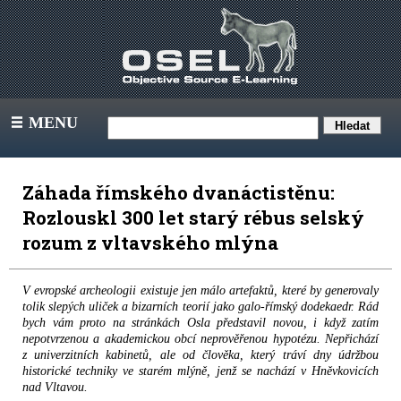
MENU
III
Záhada římského dvanáctistěnu:
Rozlouskl 300 let starý rébus selský
rozum z vltavského mlýna
V evropské archeologii existuje jen málo artefaktů, které by generovaly
tolik slepých uliček a bizarních teorií jako galo-římský dodekaedr. Rád
bych vám proto na stránkách Osla představil novou, i když zatím
nepotvrzenou a akademickou obcí neprověřenou hypotézu. Nepřichází
z univerzitních kabinetů, ale od člověka, který tráví dny údržbou
historické techniky ve starém mlýně, jenž se nachází v Hněvkovicích
nad Vltavou.