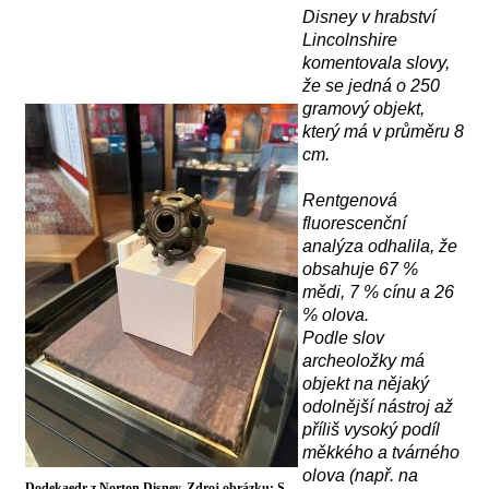
Disney v hrabství
Lincolnshire
komentovala slovy,
že se jedná o
250
gram
ový objekt
,
který má
v průměru 8
cm.
R
entgenov
á
fluorescenční
analýz
a
odhalila, že
obsahuje 67 %
mědi, 7 % cínu a 26
% olova.
Podle slov
archeoložky má
objekt na nějaký
odolnější nástroj až
příliš vysoký podíl
měkkého a tvárného
olova (např. na
Dodekaedr z Norton Disney. Zdroj obrázku: S