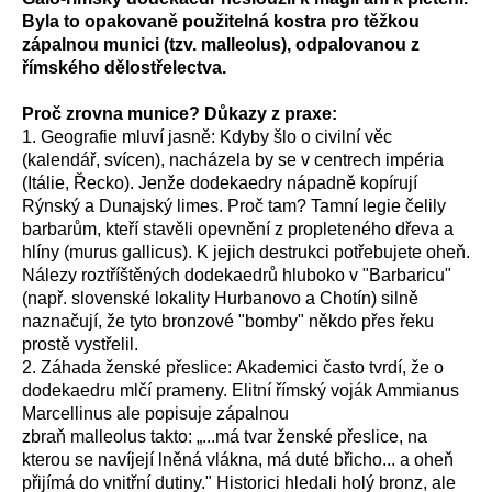
Byla to opakovaně použitelná kostra pro těžkou
zápalnou munici (tzv. malleolus), odpalovanou z
římského dělostřelectva.
Proč zrovna munice? Důkazy z praxe:
1. Geografie mluví jasně: Kdyby šlo o civilní věc
(kalendář, svícen), nacházela by se v centrech impéria
(Itálie, Řecko). Jenže dodekaedry nápadně kopírují
Rýnský a Dunajský limes. Proč tam? Tamní legie čelily
barbarům, kteří stavěli opevnění z propleteného dřeva a
hlíny (murus gallicus). K jejich destrukci potřebujete oheň.
Nálezy roztříštěných dodekaedrů hluboko v "Barbaricu"
(např. slovenské lokality Hurbanovo a Chotín) silně
naznačují, že tyto bronzové "bomby" někdo přes řeku
prostě vystřelil.
2. Záhada ženské přeslice: Akademici často tvrdí, že o
dodekaedru mlčí prameny. Elitní římský voják Ammianus
Marcellinus ale popisuje zápalnou
zbraň malleolus takto: „...má tvar ženské přeslice, na
kterou se navíjejí lněná vlákna, má duté břicho... a oheň
přijímá do vnitřní dutiny." Historici hledali holý bronz, ale