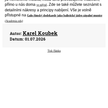
přímo u nás doma
. Zde se také můžete seznámit s
ve mlýně
detailní
mi
nákresy
a
principy nabíjení.
V
še
je
volně
přístupné
na
Galo-římský dodekaedr jako balistické jádro zápalné munice
(Academia.edu)
Karel Koubek
Autor:
Datum:
01.07.2026
Tisk článku