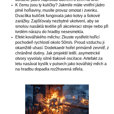
K čemu jsou ty kuličky? Jakmile máte vnitřní jádro
plné hořlaviny, musíte provaz omotat i zvenku.
Dvacítka kuliček fungovala jako kotvy a šokové
zarážky. Zajišťovaly nezbytné ukotvení, aby se
smolou nasáklá textilie při akceleraci stroje nebo při
tvrdém nárazu do hradby nesesmekla.
Efekt kovářského měchu: Zkuste vystřelit hořící
pochodeň rychlostí okolo 50m/s. Proud vzduchu ji
okamžitě uhasí. Dodekaedr hořel primárně zevnitř, z
chráněné dutiny. Jak projektil letěl, asymetrické
otvory vyvolaly silné tlakové oscilace. Artefakt za
letu nasával kyslík v pulsech jako kovářský měch a
na hradbu dopadla rozžhavená střela.