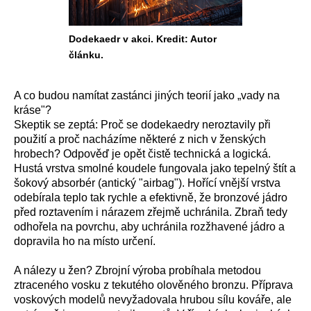
Dodekaedr v akci. Kredit: Autor
článku.
A co budou namítat zastánci jiných teorií jako „vady na
kráse"?
Skeptik se zeptá: Proč se dodekaedry neroztavily při
použití a proč nacházíme některé z nich v ženských
hrobech? Odpověď je opět čistě technická a logická.
Hustá vrstva smolné koudele fungovala jako tepelný štít a
šokový absorbér (antický "airbag"). Hořící vnější vrstva
odebírala teplo tak rychle a efektivně, že bronzové jádro
před roztavením i nárazem zřejmě uchránila. Zbraň tedy
odhořela na povrchu, aby uchránila rozžhavené jádro a
dopravila ho na místo určení.
A nálezy u žen? Zbrojní výroba probíhala metodou
ztraceného vosku z tekutého olověného bronzu. Příprava
voskových modelů nevyžadovala hrubou sílu kováře, ale