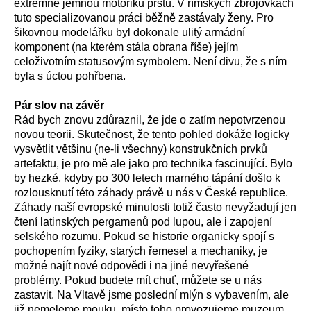
extrémně jemnou motoriku prstů. V římských zbrojovkách
tuto specializovanou práci běžně zastávaly ženy. Pro
šikovnou modelářku byl dokonale ulitý armádní
komponent (na kterém stála obrana říše) jejím
celoživotním statusovým symbolem. Není divu, že s ním
byla s úctou pohřbena.
Pár slov na závěr
Rád bych znovu zdůraznil, že jde o zatím nepotvrzenou
novou teorii. Skutečnost, že tento pohled dokáže logicky
vysvětlit většinu (ne-li všechny) konstrukčních prvků
artefaktu, je pro mě ale jako pro technika fascinující. Bylo
by hezké, kdyby po 300 letech marného tápání došlo k
rozlousknutí této záhady právě u nás v České republice.
Záhady naší evropské minulosti totiž často nevyžadují jen
čtení latinských pergamenů pod lupou, ale i zapojení
selského rozumu. Pokud se historie organicky spojí s
pochopením fyziky, starých řemesel a mechaniky, je
možné najít nové odpovědi i na jiné nevyřešené
problémy. Pokud budete mít chuť, můžete se u nás
zastavit. Na Vltavě jsme poslední mlýn s vybavením, ale
již nemeleme mouku, místo toho provozujeme muzeum,