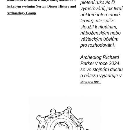
pletení rukavic či
laskavým svolením
Norton Disney History and
vyměřování, jak tvrdí
Archaeology Group
některé internetové
teorie), ale spíše
sloužil k rituálním,
náboženským nebo
věšteckým účelům
pro rozhodování.
A
rcheolog Richard
Parker v roce 2024
se ve stejném duchu
o nálezu vyjadřuje v
klipu
pro BBC.