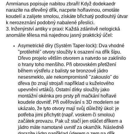
Ammianus popisuje nabitou zbraň! Když dodekaedr
narazíte na dřevěný dřík, nacpete hořlavinou, omotáte
koudelí a zalijete smolou, získáte břichatý podlouhlý útvar
k nerozeznání podobný nabalené přeslici.
3. Inženýrství antiky v praxi: Každá zdánlivě nelogická
anomálie tělesa má najednou jasný praktický účel:
Asymetrické díry (Systém Taper-lock): Dva vhodné
"protilehlé" otvory sloužily k osazení na dřík šípu.
Dřevo projelo větším otvorem a natvrdo se zaklínilo
o hrany toho menšího. Při obrovském přetížení
během výstřelu z balisty se bronzové jádro
nesesmeklo, ale nekompromisně "zakouslo" do
dřeva (to znají strojaři například u kuželového
upevnění vrtáků). Ostatní dírky sloužily jako
montážní okénka pro prsty při mačkání hořlavé
koudele dovnitř. Při ověřování s 3D modelem se
ukázalo, že tyto otvory mají svůj důležitý úkol: je
potřeba jimi přichytit (např. voskem či smolou)
začátek provazu. Pak už stačí jen otáčet dříkem a
jádro máte namotané uvnitř za okamžik. Následně
dorazíte jádro například úderem o zem na dřík.