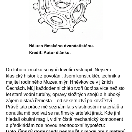
Nákres římského dvanáctistěnu.
Kredit: Autor článku.
Do tohoto zmatku si nyní dovolím vstoupit. Nejsem
klasický historik z povolání. Jsem konstruktér, technik a
majitel rodinného Muzea mlýn Hněvkovice v jižních
Čechách. Můj každodenní chléb tvoří údržba více než sto
let staré vodní turbíny, opravy složitých strojů a hluboký
zájem o stará řemesla – od sekernictví po kovářství.
Právě tato práce mě seznámila s vlastnostmi materiálů a
donutila mě podívat se na římský artefakt jinak. Kde jiní
hledali okultní magii, vidím čistě mechanický komponent
a předkládám zde novou neortodoxní hypotézu:
Galo-římský dodekaedr nesloužil k magii ani k pletení.