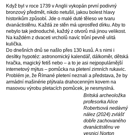
Když byl v roce 1739 v Anglii vykopán první podivný
bronzový předmět, nikdo netušil, jakou bolest hlavy
historikům způsobí. Jde o malé duté těleso ve tvaru
dvanáctistěnu. Každá ze stěn má uprostřed dírku. Aby to
nebylo tak jednoduché, každý z otvorů má jinou velikost.
Na každém z dvaceti vrcholů navíc trůní pevně ulitá
kulička.
Do dnešních dnů se našlo přes 130 kusů. A s nimi i
desítky hypotéz: astronomický kalendář, dálkoměr, dětská
hračka, magický fetiš nebo – a to je asi nejpopulárnější
internetový mýtus – pomůcka na pletení zimních rukavic.
Problém je, že Římané pletení neznali a představa, že by
armádní mašinérie plýtvala drahocenným kovem na
masovou výrobu pletacích pomůcek, je nesmyslná.
Britská archeoložka
profesorka Alice
Robertsová nedávný
nález (2024) zvlášť
dobře zachovaného
dvanáctistěnu ve
vesnici Norton