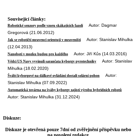
Související články:
Autor: Dagmar
Robotické senzory podle vzoru skákajících fazolí
Gregorová (21.06.2012)
Autor: Stanislav Mihulka
Jak se robotičtí mravenci orientují v mraveništi
(12.04.2013)
Autor: Jiří Kůs (14.03.2016)
Nanoboti v mozku budou pro každého
Autor: Stanislav
Vědci US Navy vyvinuli sarančata kyborgy pyrotechniky
Mihulka (18.02.2020)
Autor:
Švábí kyborgové na dálkové ovládání dostali solární pohon
Stanislav Mihulka (07.09.2022)
Automatická továrna na šváby kyborgy zajistí výrobu hybridních robotů
Autor: Stanislav Mihulka (31.12.2024)
Diskuze:
Diskuze je otevřená pouze 7dní od zvěřejnění příspěvku nebo
na povolení redakce