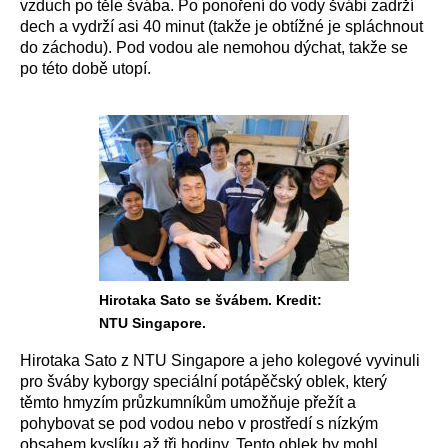
vzduch po těle švába. Po ponoření do vody švábi zadrží
dech a vydrží asi 40 minut (takže je obtížné je spláchnout
do záchodu). Pod vodou ale nemohou dýchat, takže se
po této době utopí.
Hirotaka Sato se švábem. Kredit:
NTU Singapore.
Hirotaka Sato z NTU Singapore a jeho kolegové vyvinuli
pro šváby kyborgy speciální potápěčský oblek, který
těmto hmyzím průzkumníkům umožňuje přežít a
pohybovat se pod vodou nebo v prostředí s nízkým
obsahem kyslíku až tři hodiny. Tento oblek by mohl