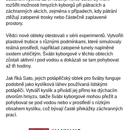
rozšířit možnosti hmyzích kyborgů při pátracích a
záchranných akcích, zejména v případech, kdy pátrání
ztěžují zatopené trosky nebo částečně zaplavené
prostory.
Vědci nové obleky otestovali v sérii experimentů. Vytvořili
plastové trubice s různými podmínkami, které simulovaly
reálná prostředí, například zatopené tunely naplněné
oxidem uhličitým. Švábi kyborgové v těchto oblecích
zůstali aktivní i pod vodou a dokázali se tam pohybovat
až tři hodiny.
Jak říká Sato, jejich potápěčský oblek pro šváby funguje
podobně jako kyslíková láhev používaná lidskými
potápěči. Vytváří kyslík a přivádí jej přímo ke dýchacím
otvorům hmyzu, takže švábi kyborgové mohou přežít a
pohybovat se pod vodou nebo v prostředí s nízkým
obsahem kyslíku, což bývají časté překážky záchranných
prací.