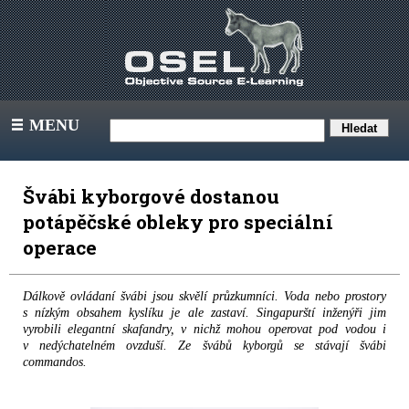
MENU
III
Švábi kyborgové dostanou
potápěčské obleky pro speciální
operace
Dálkově ovládaní švábi jsou skvělí průzkumníci. Voda nebo prostory
s nízkým obsahem kyslíku je ale zastaví. Singapurští inženýři jim
vyrobili elegantní skafandry, v nichž mohou operovat pod vodou i
v nedýchatelném ovzduší. Ze švábů kyborgů se stávají švábi
commandos.