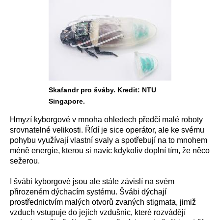
Skafandr pro šváby. Kredit: NTU
Singapore.
Hmyzí kyborgové v mnoha ohledech předčí malé roboty
srovnatelné velikosti. Řídí je sice operátor, ale ke svému
pohybu využívají vlastní svaly a spotřebují na to mnohem
méně energie, kterou si navíc kdykoliv doplní tím, že něco
sežerou.
I švábi kyborgové jsou ale stále závislí na svém
přirozeném dýchacím systému. Švábi dýchají
prostřednictvím malých otvorů zvaných stigmata, jimiž
vzduch vstupuje do jejich vzdušnic, které rozvádějí