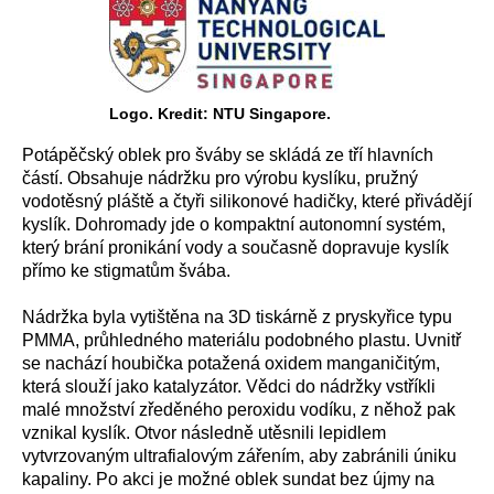
Logo. Kredit: NTU Singapore.
Potápěčský oblek pro šváby se skládá ze tří hlavních
částí. Obsahuje nádržku pro výrobu kyslíku, pružný
vodotěsný pláště a čtyři silikonové hadičky, které přivádějí
kyslík. Dohromady jde o kompaktní autonomní systém,
který brání pronikání vody a současně dopravuje kyslík
přímo ke stigmatům švába.
Nádržka byla vytištěna na 3D tiskárně z pryskyřice typu
PMMA, průhledného materiálu podobného plastu. Uvnitř
se nachází houbička potažená oxidem manganičitým,
která slouží jako katalyzátor. Vědci do nádržky vstříkli
malé množství zředěného peroxidu vodíku, z něhož pak
vznikal kyslík. Otvor následně utěsnili lepidlem
vytvrzovaným ultrafialovým zářením, aby zabránili úniku
kapaliny. Po akci je možné oblek sundat bez újmy na