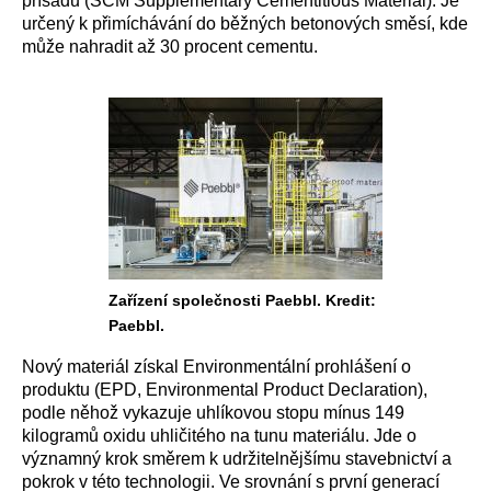
přísadu (SCM Supplementary Cementitious Material). Je
určený k přimíchávání do běžných betonových směsí, kde
může nahradit až 30 procent cementu.
Zařízení společnosti Paebbl. Kredit:
Paebbl.
Nový materiál získal Environmentální prohlášení o
produktu (EPD, Environmental Product Declaration),
podle něhož vykazuje uhlíkovou stopu mínus 149
kilogramů oxidu uhličitého na tunu materiálu. Jde o
významný krok směrem k udržitelnějšímu stavebnictví a
pokrok v této technologii. Ve srovnání s první generací