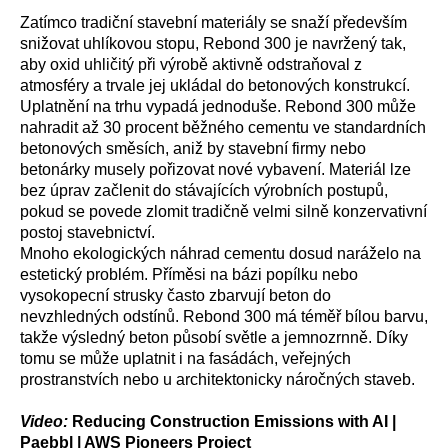
Zatímco tradiční stavební materiály se snaží především
snižovat uhlíkovou stopu, Rebond 300 je navržený tak,
aby oxid uhličitý při výrobě aktivně odstraňoval z
atmosféry a trvale jej ukládal do betonových konstrukcí.
Uplatnění na trhu vypadá jednoduše. Rebond 300 může
nahradit až 30 procent běžného cementu ve standardních
betonových směsích, aniž by stavební firmy nebo
betonárky musely pořizovat nové vybavení. Materiál lze
bez úprav začlenit do stávajících výrobních postupů,
pokud se povede zlomit tradičně velmi silně konzervativní
postoj stavebnictví.
Mnoho ekologických náhrad cementu dosud naráželo na
estetický problém. Příměsi na bázi popílku nebo
vysokopecní strusky často zbarvují beton do
nevzhledných odstínů. Rebond 300 má téměř bílou barvu,
takže výsledný beton působí světle a jemnozrnně. Díky
tomu se může uplatnit i na fasádách, veřejných
prostranstvích nebo u architektonicky náročných staveb.
Video:
Reducing Construction Emissions with AI |
Paebbl | AWS Pioneers Project