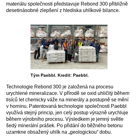
materiálu společnosti představuje Rebond 300 přibližně
desetinásobné zlepšení z hlediska uhlíkové bilance.
Tým Paebbl. Kredit: Paebbl.
Technologie Rebond 300 je založená na procesu
urychlené mineralizace. V přírodě se oxid uhličitý během
tisíců let chemicky váže na minerály a postupně se mění
v horninu. Patentovaná technologie společnosti Paebbl
využívá stejný princip, jen celý postup výrazně urychluje
během výrobního procesu. Výsledkem je jemný světle
šedý minerální prášek. Po přidání do běžného betonu
uzamkne obsažený uhlík na „geologickou“ dobu.