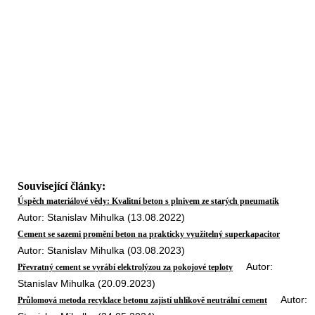
Související články:
Úspěch materiálové vědy: Kvalitní beton s plnivem ze starých pneumatik
Autor: Stanislav Mihulka (13.08.2022)
Cement se sazemi promění beton na prakticky využitelný superkapacitor
Autor: Stanislav Mihulka (03.08.2023)
Autor:
Převratný cement se vyrábí elektrolýzou za pokojové teploty
Stanislav Mihulka (20.09.2023)
Autor:
Průlomová metoda recyklace betonu zajistí uhlíkově neutrální cement