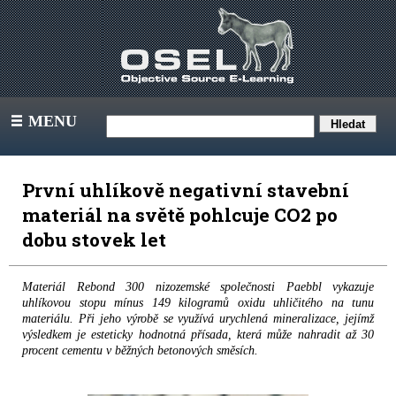
MENU
III
První uhlíkově negativní stavební
materiál na světě pohlcuje CO2 po
dobu stovek let
Materiál Rebond 300 nizozemské společnosti Paebbl vykazuje
uhlíkovou stopu mínus 149 kilogramů oxidu uhličitého na tunu
materiálu. Při jeho výrobě se využívá urychlená mineralizace, jejímž
výsledkem je esteticky hodnotná přísada, která může nahradit až 30
procent cementu v běžných betonových směsích.