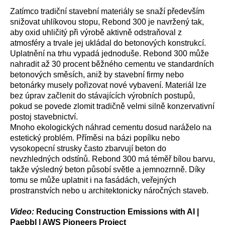
Zatímco tradiční stavební materiály se snaží především
snižovat uhlíkovou stopu, Rebond 300 je navržený tak,
aby oxid uhličitý při výrobě aktivně odstraňoval z
atmosféry a trvale jej ukládal do betonových konstrukcí.
Uplatnění na trhu vypadá jednoduše. Rebond 300 může
nahradit až 30 procent běžného cementu ve standardních
betonových směsích, aniž by stavební firmy nebo
betonárky musely pořizovat nové vybavení. Materiál lze
bez úprav začlenit do stávajících výrobních postupů,
pokud se povede zlomit tradičně velmi silně konzervativní
postoj stavebnictví.
Mnoho ekologických náhrad cementu dosud naráželo na
estetický problém. Příměsi na bázi popílku nebo
vysokopecní strusky často zbarvují beton do
nevzhledných odstínů. Rebond 300 má téměř bílou barvu,
takže výsledný beton působí světle a jemnozrnně. Díky
tomu se může uplatnit i na fasádách, veřejných
prostranstvích nebo u architektonicky náročných staveb.
Video:
Reducing Construction Emissions with AI |
Paebbl | AWS Pioneers Project