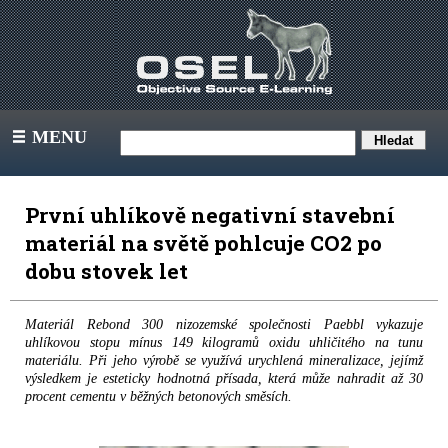
MENU
III
První uhlíkově negativní stavební
materiál na světě pohlcuje CO2 po
dobu stovek let
Materiál Rebond 300 nizozemské společnosti Paebbl vykazuje
uhlíkovou stopu mínus 149 kilogramů oxidu uhličitého na tunu
materiálu. Při jeho výrobě se využívá urychlená mineralizace, jejímž
výsledkem je esteticky hodnotná přísada, která může nahradit až 30
procent cementu v běžných betonových směsích.