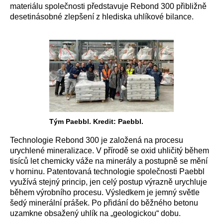
materiálu společnosti představuje Rebond 300 přibližně
desetinásobné zlepšení z hlediska uhlíkové bilance.
Tým Paebbl. Kredit: Paebbl.
Technologie Rebond 300 je založená na procesu
urychlené mineralizace. V přírodě se oxid uhličitý během
tisíců let chemicky váže na minerály a postupně se mění
v horninu. Patentovaná technologie společnosti Paebbl
využívá stejný princip, jen celý postup výrazně urychluje
během výrobního procesu. Výsledkem je jemný světle
šedý minerální prášek. Po přidání do běžného betonu
uzamkne obsažený uhlík na „geologickou“ dobu.