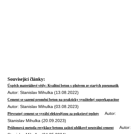
Související články:
Úspěch materiálové vědy: Kvalitní beton s plnivem ze starých pneumatik
Autor: Stanislav Mihulka (13.08.2022)
Cement se sazemi promění beton na prakticky využitelný superkapacitor
Autor: Stanislav Mihulka (03.08.2023)
Autor:
Převratný cement se vyrábí elektrolýzou za pokojové teploty
Stanislav Mihulka (20.09.2023)
Autor:
Průlomová metoda recyklace betonu zajistí uhlíkově neutrální cement