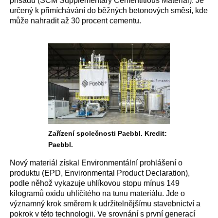
přísadu (SCM Supplementary Cementitious Material). Je
určený k přimíchávání do běžných betonových směsí, kde
může nahradit až 30 procent cementu.
Zařízení společnosti Paebbl. Kredit:
Paebbl.
Nový materiál získal Environmentální prohlášení o
produktu (EPD, Environmental Product Declaration),
podle něhož vykazuje uhlíkovou stopu mínus 149
kilogramů oxidu uhličitého na tunu materiálu. Jde o
významný krok směrem k udržitelnějšímu stavebnictví a
pokrok v této technologii. Ve srovnání s první generací