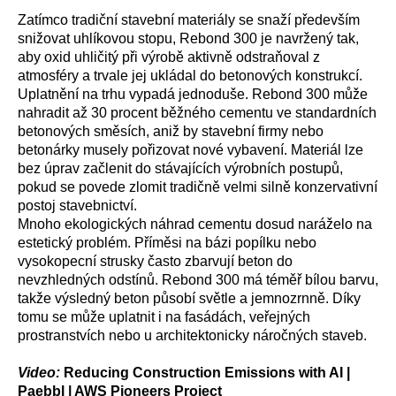
Zatímco tradiční stavební materiály se snaží především
snižovat uhlíkovou stopu, Rebond 300 je navržený tak,
aby oxid uhličitý při výrobě aktivně odstraňoval z
atmosféry a trvale jej ukládal do betonových konstrukcí.
Uplatnění na trhu vypadá jednoduše. Rebond 300 může
nahradit až 30 procent běžného cementu ve standardních
betonových směsích, aniž by stavební firmy nebo
betonárky musely pořizovat nové vybavení. Materiál lze
bez úprav začlenit do stávajících výrobních postupů,
pokud se povede zlomit tradičně velmi silně konzervativní
postoj stavebnictví.
Mnoho ekologických náhrad cementu dosud naráželo na
estetický problém. Příměsi na bázi popílku nebo
vysokopecní strusky často zbarvují beton do
nevzhledných odstínů. Rebond 300 má téměř bílou barvu,
takže výsledný beton působí světle a jemnozrnně. Díky
tomu se může uplatnit i na fasádách, veřejných
prostranstvích nebo u architektonicky náročných staveb.
Video:
Reducing Construction Emissions with AI |
Paebbl | AWS Pioneers Project