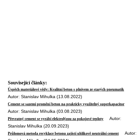
Související články:
Úspěch materiálové vědy: Kvalitní beton s plnivem ze starých pneumatik
Autor: Stanislav Mihulka (13.08.2022)
Cement se sazemi promění beton na prakticky využitelný superkapacitor
Autor: Stanislav Mihulka (03.08.2023)
Autor:
Převratný cement se vyrábí elektrolýzou za pokojové teploty
Stanislav Mihulka (20.09.2023)
Autor:
Průlomová metoda recyklace betonu zajistí uhlíkově neutrální cement