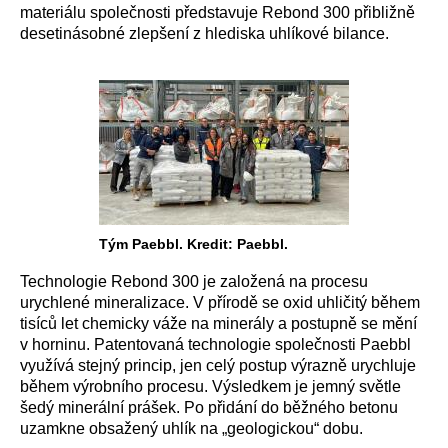
materiálu společnosti představuje Rebond 300 přibližně
desetinásobné zlepšení z hlediska uhlíkové bilance.
Tým Paebbl. Kredit: Paebbl.
Technologie Rebond 300 je založená na procesu
urychlené mineralizace. V přírodě se oxid uhličitý během
tisíců let chemicky váže na minerály a postupně se mění
v horninu. Patentovaná technologie společnosti Paebbl
využívá stejný princip, jen celý postup výrazně urychluje
během výrobního procesu. Výsledkem je jemný světle
šedý minerální prášek. Po přidání do běžného betonu
uzamkne obsažený uhlík na „geologickou“ dobu.