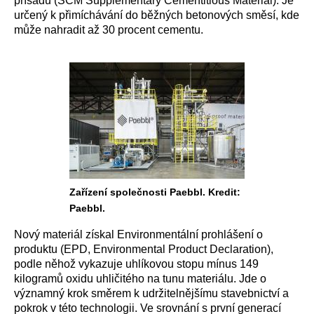
přísadu (SCM Supplementary Cementitious Material). Je
určený k přimíchávání do běžných betonových směsí, kde
může nahradit až 30 procent cementu.
Zařízení společnosti Paebbl. Kredit:
Paebbl.
Nový materiál získal Environmentální prohlášení o
produktu (EPD, Environmental Product Declaration),
podle něhož vykazuje uhlíkovou stopu mínus 149
kilogramů oxidu uhličitého na tunu materiálu. Jde o
významný krok směrem k udržitelnějšímu stavebnictví a
pokrok v této technologii. Ve srovnání s první generací