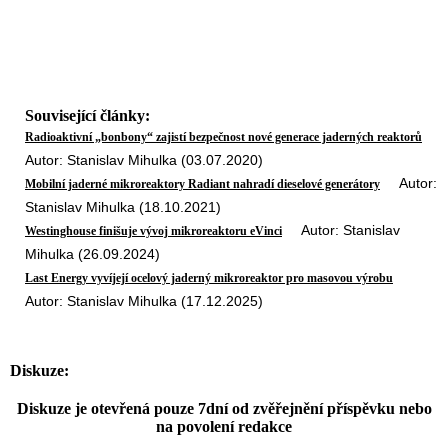
Související články:
Radioaktivní „bonbony“ zajistí bezpečnost nové generace jaderných reaktorů
Autor: Stanislav Mihulka (03.07.2020)
Autor:
Mobilní jaderné mikroreaktory Radiant nahradí dieselové generátory
Stanislav Mihulka (18.10.2021)
Autor: Stanislav
Westinghouse finišuje vývoj mikroreaktoru eVinci
Mihulka (26.09.2024)
Last Energy vyvíjejí ocelový jaderný mikroreaktor pro masovou výrobu
Autor: Stanislav Mihulka (17.12.2025)
Diskuze:
Diskuze je otevřená pouze 7dní od zvěřejnění příspěvku nebo
na povolení redakce