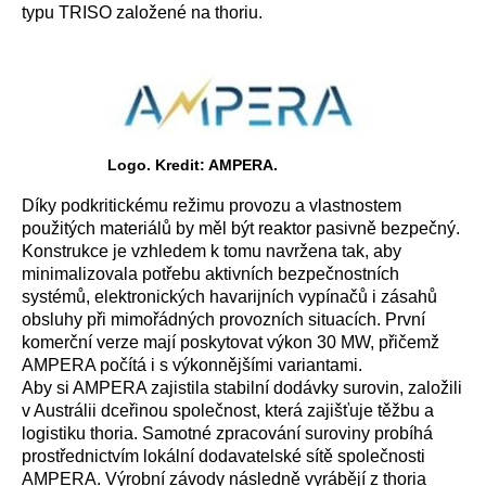
typu TRISO založené na thoriu.
Logo. Kredit: AMPERA.
Díky podkritickému režimu provozu a vlastnostem
použitých materiálů by měl být reaktor pasivně bezpečný.
Konstrukce je vzhledem k tomu navržena tak, aby
minimalizovala potřebu aktivních bezpečnostních
systémů, elektronických havarijních vypínačů i zásahů
obsluhy při mimořádných provozních situacích. První
komerční verze mají poskytovat výkon 30 MW, přičemž
AMPERA počítá i s výkonnějšími variantami.
Aby si AMPERA zajistila stabilní dodávky surovin, založili
v Austrálii dceřinou společnost, která zajišťuje těžbu a
logistiku thoria. Samotné zpracování suroviny probíhá
prostřednictvím lokální dodavatelské sítě společnosti
AMPERA. Výrobní závody následně vyrábějí z thoria