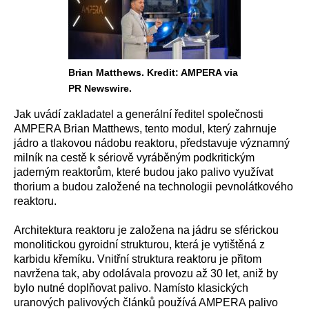
Brian Matthews. Kredit: AMPERA via
PR Newswire.
Jak uvádí zakladatel a generální ředitel společnosti
AMPERA Brian Matthews, tento modul, který zahrnuje
jádro a tlakovou nádobu reaktoru, představuje významný
milník na cestě k sériově vyráběným podkritickým
jaderným reaktorům, které budou jako palivo využívat
thorium a budou založené na technologii pevnolátkového
reaktoru.
Architektura reaktoru je založena na jádru se sférickou
monolitickou gyroidní strukturou, která je vytištěná z
karbidu křemíku. Vnitřní struktura reaktoru je přitom
navržena tak, aby odolávala provozu až 30 let, aniž by
bylo nutné doplňovat palivo. Namísto klasických
uranových palivových článků používá AMPERA palivo