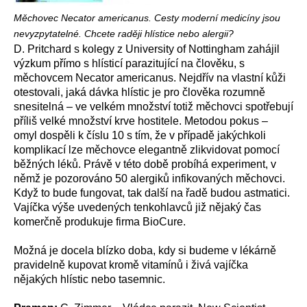
Měchovec Necator americanus. Cesty moderní medicíny jsou
nevyzpytatelné. Chcete raději hlístice nebo alergii?
D. Pritchard s kolegy z University of Nottingham zahájil
výzkum přímo s hlísticí parazitující na člověku, s
měchovcem Necator americanus. Nejdřív na vlastní kůži
otestovali, jaká dávka hlístic je pro člověka rozumně
snesitelná – ve velkém množství totiž měchovci spotřebují
příliš velké množství krve hostitele. Metodou pokus –
omyl dospěli k číslu 10 s tím, že v případě jakýchkoli
komplikací lze měchovce elegantně zlikvidovat pomocí
běžných léků. Právě v této době probíhá experiment, v
němž je pozorováno 50 alergiků infikovaných měchovci.
Když to bude fungovat, tak další na řadě budou astmatici.
Vajíčka výše uvedených tenkohlavců již nějaký čas
komerčně produkuje firma BioCure.
Možná je docela blízko doba, kdy si budeme v lékárně
pravidelně kupovat kromě vitamínů i živá vajíčka
nějakých hlístic nebo tasemnic.