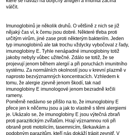
které se naváží na dotyčný antigen a imunita začíná
válčit.
Imunoglobinů je několik druhů. O většině z nich se již
nějaký čas ví, k čemu jsou dobré. Některé třeba proti
určitým virům, jiné zase proti některým bakteriím. Jeden
typ imunoglobinů ale tak trochu vždycky vybočoval z řady,
imunoglobiny E. Tyhle nenápadné imunoglobiny totiž
jakoby nebyly vůbec užitečné. Zdálo se totiž, že se
projevují jenom během alergií a při poruchách imunitního
systému. Za normálních okolností jsou v krevní plazmě v
naprosto bezvýznamných koncentracích. Vzhledem k
tomu, že alergie zjevně jenom škodí, tak nad
imunoglobiny E imunologové jenom bezradně krčili
rameny.
Poměrně nedávno se přišlo na to, že imunoglobiny E
přece jen k něčemu jsou a jak to vlastně s těmi alergiemi
je. Ukázalo se, že imunoglobiny E jsou výtečná zbraň
proti parazitickým zvířatům. Hrají významnou roli při
obraně proti motolicím, tasemnicím, škrkavkám a
podobným parazitům, kteří nás dokáží trápit zevnitř. V