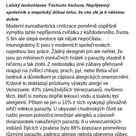
Lidský tenkohlavec Trichuris trichura. Nepříjemný
společník a empirický důkaz toho, že vše zlé je k něčemu
dobré.
Moderní euroatlantická civilizace poměrně úspěšně
vymýtila tahle nepříjemná zvířátka z každodenního života.
S tím ale slepá evoluce tak nějak nepočítala.
Imunoglobiny E jsou v moderních společnostech
najednou bez práce. Žádný designér jim ale neřekl, že
jsou po miliónech evolučních hrátek s parazity vlastně k
ničemu a tak zlobí. Z nedostatku jiné zábavy přehnaně
reagují na zvířecí chlupy, prach, pyl, nebo třeba včelí
bodnutí a důsledkem je záplava alergických onemocnění.
Krásně to dokládají průzkumy výskytu alergií ve
Venezuele. 43% zámožnějších Venezuelanů, myšleno
těch, kteří si mohou dopřát tekoucí vodu a toaletu trpí
alergiemi. Přitom se jen u 10% z nich vyskytují převážně
lehčí infekce parazity. U obyvatel chudinských čtvrtí se
našlo jenom poloviční množství alergiků a zároveň
dvojnásobek nakažených parazity. A u venezuelských
indiánů žijících v pralese bylo 88% populace promořeno
různými parazity, zatímco alergie nebyla objevena vůbec