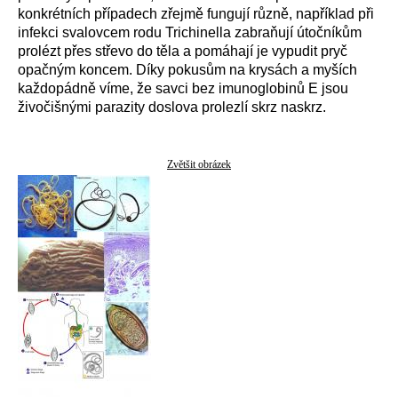
konkrétních případech zřejmě fungují různě, například při
infekci svalovcem rodu Trichinella zabraňují útočníkům
prolézt přes střevo do těla a pomáhají je vypudit pryč
opačným koncem. Díky pokusům na krysách a myších
každopádně víme, že savci bez imunoglobinů E jsou
živočišnými parazity doslova prolezlí skrz naskrz.
Zvětšit obrázek