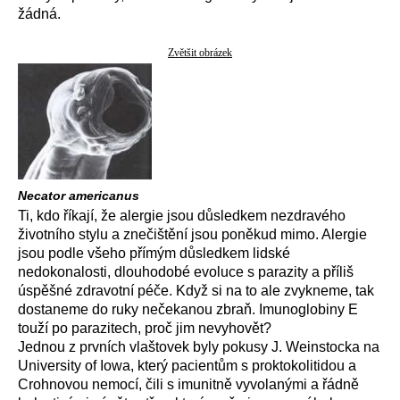
žádná.
Zvětšit obrázek
Necator americanus
Ti, kdo říkají, že alergie jsou důsledkem nezdravého
životního stylu a znečištění jsou poněkud mimo. Alergie
jsou podle všeho přímým důsledkem lidské
nedokonalosti, dlouhodobé evoluce s parazity a příliš
úspěšné zdravotní péče. Když si na to ale zvykneme, tak
dostaneme do ruky nečekanou zbraň. Imunoglobiny E
touží po parazitech, proč jim nevyhovět?
Jednou z prvních vlaštovek byly pokusy J. Weinstocka na
University of Iowa, který pacientům s proktokolitidou a
Crohnovou nemocí, čili s imunitně vyvolanými a řádně