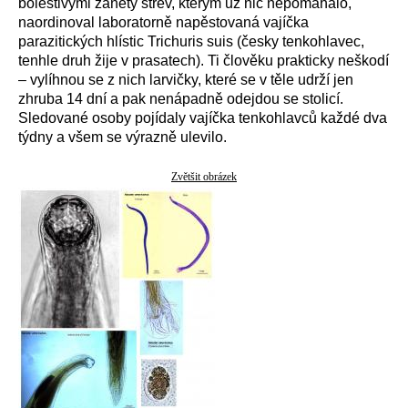
bolestivými záněty střev, kterým už nic nepomáhalo,
naordinoval laboratorně napěstovaná vajíčka
parazitických hlístic Trichuris suis (česky tenkohlavec,
tenhle druh žije v prasatech). Ti člověku prakticky neškodí
– vylíhnou se z nich larvičky, které se v těle udrží jen
zhruba 14 dní a pak nenápadně odejdou se stolicí.
Sledované osoby pojídaly vajíčka tenkohlavců každé dva
týdny a všem se výrazně ulevilo.
Zvětšit obrázek