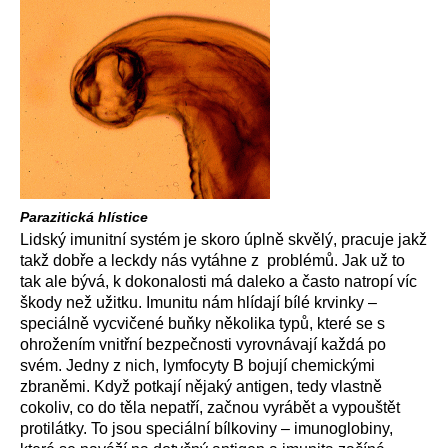
Parazitická hlístice
Lidský imunitní systém je skoro úplně skvělý, pracuje jakž
takž dobře a leckdy nás vytáhne z problémů. Jak už to
tak ale bývá, k dokonalosti má daleko a často natropí víc
škody než užitku. Imunitu nám hlídají bílé krvinky –
speciálně vycvičené buňky několika typů, které se s
ohrožením vnitřní bezpečnosti vyrovnávají každá po
svém. Jedny z nich, lymfocyty B bojují chemickými
zbraněmi. Když potkají nějaký antigen, tedy vlastně
cokoliv, co do těla nepatří, začnou vyrábět a vypouštět
protilátky. To jsou speciální bílkoviny – imunoglobiny,