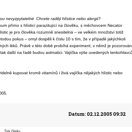
nevyzpytatelné. Chcete raději hlístice nebo alergii?
zkum přímo s hlísticí parazitující na člověku, s měchovcem Necator
hlístic je pro člověka rozumně snesitelná – ve velkém množství totiž
etodou pokus – omyl dospěli k číslu 10 s tím, že v případě jakýchkoli
ných léků. Právě v této době probíhá experiment, v němž je pozorován
 tak další na řadě budou astmatici. Vajíčka výše uvedených tenkohlavc
delně kupovat kromě vitamínů i živá vajíčka nějakých hlístic nebo
005.
Datum:
02.12.2005 09:32
Tisk článku