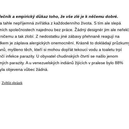
lečník a empirický důkaz toho, že vše zlé je k něčemu dobré.
a tahle nepříjemná zvířátka z každodenního života. S tím ale slepá
ních společnostech najednou bez práce. Žádný designér jim ale neřekl
k ničemu a tak zlobí. Z nedostatku jiné zábavy přehnaně reagují na
sledkem je záplava alergických onemocnění. Krásně to dokládají průzkum
ů, myšleno těch, kteří si mohou dopřát tekoucí vodu a toaletu trpí
hčí infekce parazity. U obyvatel chudinských čtvrtí se našlo jenom
ých parazity. A u venezuelských indiánů žijících v pralese bylo 88%
byla objevena vůbec žádná.
Zvětšit obrázek