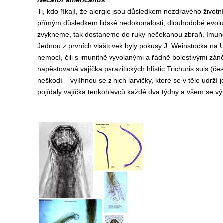
Necator americanus
Ti, kdo říkají, že alergie jsou důsledkem nezdravého život
přímým důsledkem lidské nedokonalosti, dlouhodobé evoluce
zvykneme, tak dostaneme do ruky nečekanou zbraň. Imunog
Jednou z prvních vlaštovek byly pokusy J. Weinstocka na U
nemocí, čili s imunitně vyvolanými a řádně bolestivými zán
napěstovaná vajíčka parazitických hlístic Trichuris suis (če
neškodí – vylíhnou se z nich larvičky, které se v těle udr
pojídaly vajíčka tenkohlavců každé dva týdny a všem se výr