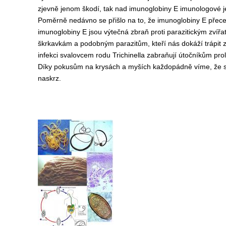
zjevně jenom škodí, tak nad imunoglobiny E imunologové j
Poměrně nedávno se přišlo na to, že imunoglobiny E přece j
imunoglobiny E jsou výtečná zbraň proti parazitickým zvířa
škrkavkám a podobným parazitům, kteří nás dokáží trápit ze
infekci svalovcem rodu Trichinella zabraňují útočníkům pro
Díky pokusům na krysách a myších každopádně víme, že sav
naskrz.