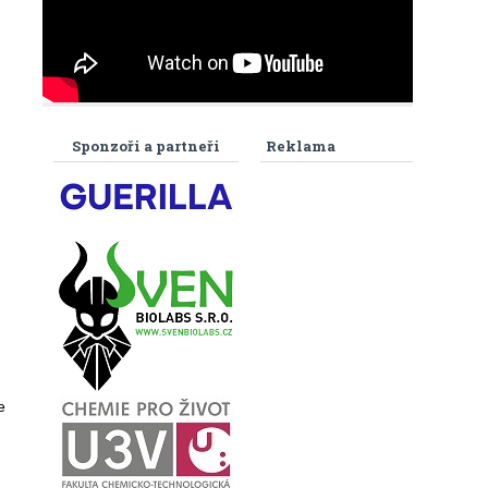
Sponzoři a partneři
Reklama
e