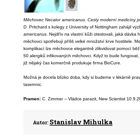
Měchovec Necator americanus. Cesty moderní medicíny jsou 
D. Pritchard s kolegy z University of Nottingham zahájil vý
americanus. Nejdřív na vlastní kůži otestovali, jaká dávka 
měchovci spotřebují příliš velké množství krve hostitele. M
komplikací lze měchovce elegantně zlikvidovat pomocí běž
50 alergiků infikovaných měchovci. Když to bude fungovat,
již nějaký čas komerčně produkuje firma BioCure.
Možná je docela blízko doba, kdy si budeme v lékárně pravi
tasemnic.
Pramen:
C. Zimmer – Vládce parazit, New Scientist 10.9.2
Stanislav Mihulka
Autor: