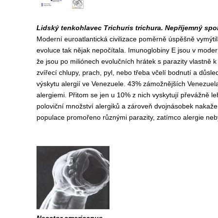
Lidský tenkohlavec Trichuris trichura. Nepříjemný spo
Moderní euroatlantická civilizace poměrně úspěšně vymýtil
evoluce tak nějak nepočítala. Imunoglobiny E jsou v moder
že jsou po miliónech evolučních hrátek s parazity vlastně 
zvířecí chlupy, prach, pyl, nebo třeba včelí bodnutí a dů
výskytu alergií ve Venezuele. 43% zámožnějších Venezuelan
alergiemi. Přitom se jen u 10% z nich vyskytují převážně le
poloviční množství alergiků a zároveň dvojnásobek nakažen
populace promořeno různými parazity, zatímco alergie ne