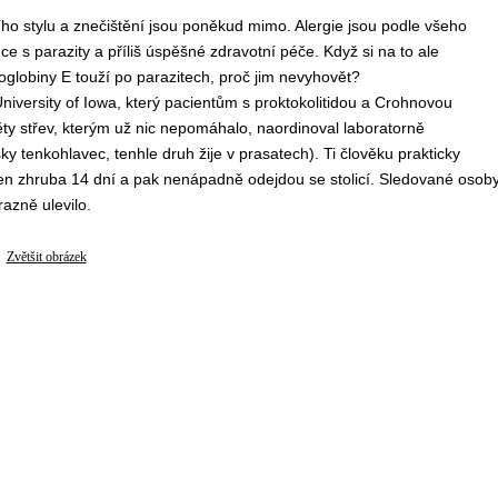
ního stylu a znečištění jsou poněkud mimo. Alergie jsou podle všeho
 s parazity a příliš úspěšné zdravotní péče. Když si na to ale
lobiny E touží po parazitech, proč jim nevyhovět?
niversity of Iowa, který pacientům s proktokolitidou a Crohnovou
ěty střev, kterým už nic nepomáhalo, naordinoval laboratorně
sky tenkohlavec, tenhle druh žije v prasatech). Ti člověku prakticky
ží jen zhruba 14 dní a pak nenápadně odejdou se stolicí. Sledované osob
azně ulevilo.
Zvětšit obrázek