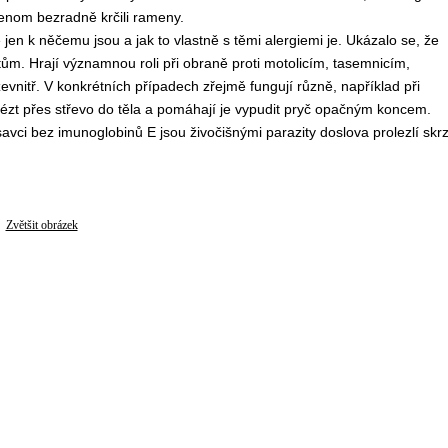
enom bezradně krčili rameny.
en k něčemu jsou a jak to vlastně s těmi alergiemi je. Ukázalo se, že
tům. Hrají významnou roli při obraně proti motolicím, tasemnicím,
vnitř. V konkrétních případech zřejmě fungují různě, například při
lézt přes střevo do těla a pomáhají je vypudit pryč opačným koncem.
ci bez imunoglobinů E jsou živočišnými parazity doslova prolezlí skr
Zvětšit obrázek