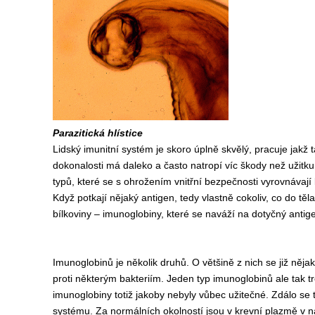
Parazitická hlístice
Lidský imunitní systém je skoro úplně skvělý, pracuje jakž 
dokonalosti má daleko a často natropí víc škody než užitku
typů, které se s ohrožením vnitřní bezpečnosti vyrovnávaj
Když potkají nějaký antigen, tedy vlastně cokoliv, co do těla
bílkoviny – imunoglobiny, které se naváží na dotyčný antige
Imunoglobinů je několik druhů. O většině z nich se již nějak
proti některým bakteriím. Jeden typ imunoglobinů ale tak 
imunoglobiny totiž jakoby nebyly vůbec užitečné. Zdálo se t
systému. Za normálních okolností jsou v krevní plazmě v 