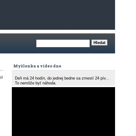
Myšlenka a video dne
íš
Deň má 24 hodín, do jednej bedne sa zmestí 24 pív...
To nemôže byť náhoda.