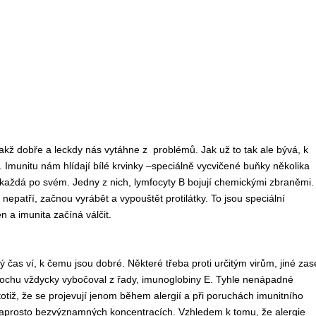
takž dobře a leckdy nás vytáhne z problémů. Jak už to tak ale bývá, k
. Imunitu nám hlídají bílé krvinky –speciálně vycvičené buňky několika
í každá po svém. Jedny z nich, lymfocyty B bojují chemickými zbraněmi.
 nepatří, začnou vyrábět a vypouštět protilátky. To jsou speciální
n a imunita začíná válčit.
ý čas ví, k čemu jsou dobré. Některé třeba proti určitým virům, jiné zas
trochu vždycky vybočoval z řady, imunoglobiny E. Tyhle nenápadné
otiž, že se projevují jenom během alergií a při poruchách imunitního
naprosto bezvýznamných koncentracích. Vzhledem k tomu, že alergie