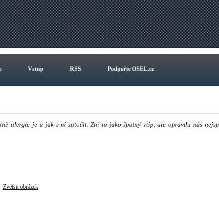
e
Vstup
RSS
Podpořte OSEL.cz
ě alergie je a jak s ní zatočit. Zní to jako špatný vtip, ale opravdu nás nejsp
Zvětšit obrázek