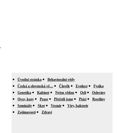
y
Úvodní stránka
Behavioralni vědy
Česká a slovenská vě…
Člověk
Evoluce
Fyzika
Genetika
Kabinet
Nejen vědou
Osli
Osloviny
Ovce, kozy
Prase
Přečetli jsme
Ptáci
Rostliny
Semináře
Skot
Vesmír
Viry, bakterie
Zajímavosti
Zdraví