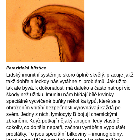
Parazitická hlístice
Lidský imunitní systém je skoro úplně skvělý, pracuje jakž
takž dobře a leckdy nás vytáhne z problémů. Jak už to
tak ale bývá, k dokonalosti má daleko a často natropí víc
škody než užitku. Imunitu nám hlídají bílé krvinky –
speciálně vycvičené buňky několika typů, které se s
ohrožením vnitřní bezpečnosti vyrovnávají každá po
svém. Jedny z nich, lymfocyty B bojují chemickými
zbraněmi. Když potkají nějaký antigen, tedy vlastně
cokoliv, co do těla nepatří, začnou vyrábět a vypouštět
protilátky. To jsou speciální bílkoviny – imunoglobiny,