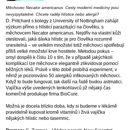
Měchovec Necator americanus. Cesty moderní medicíny jsou
nevyzpytatelné. Chcete raději hlístice nebo alergii?
D. Pritchard s kolegy z University of Nottingham zahájil
výzkum přímo s hlísticí parazitující na člověku, s
měchovcem Necator americanus. Nejdřív na vlastní kůži
otestovali, jaká dávka hlístic je pro člověka rozumně
snesitelná – ve velkém množství totiž měchovci spotřebují
příliš velké množství krve hostitele. Metodou pokus –
omyl dospěli k číslu 10 s tím, že v případě jakýchkoli
komplikací lze měchovce elegantně zlikvidovat pomocí
běžných léků. Právě v této době probíhá experiment, v
němž je pozorováno 50 alergiků infikovaných měchovci.
Když to bude fungovat, tak další na řadě budou astmatici.
Vajíčka výše uvedených tenkohlavců již nějaký čas
komerčně produkuje firma BioCure.
Možná je docela blízko doba, kdy si budeme v lékárně
pravidelně kupovat kromě vitamínů i živá vajíčka
nějakých hlístic nebo tasemnic.