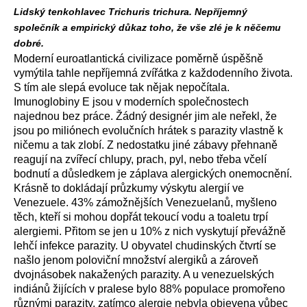
Lidský tenkohlavec Trichuris trichura. Nepříjemný
společník a empirický důkaz toho, že vše zlé je k něčemu
dobré.
Moderní euroatlantická civilizace poměrně úspěšně
vymýtila tahle nepříjemná zvířátka z každodenního života.
S tím ale slepá evoluce tak nějak nepočítala.
Imunoglobiny E jsou v moderních společnostech
najednou bez práce. Žádný designér jim ale neřekl, že
jsou po miliónech evolučních hrátek s parazity vlastně k
ničemu a tak zlobí. Z nedostatku jiné zábavy přehnaně
reagují na zvířecí chlupy, prach, pyl, nebo třeba včelí
bodnutí a důsledkem je záplava alergických onemocnění.
Krásně to dokládají průzkumy výskytu alergií ve
Venezuele. 43% zámožnějších Venezuelanů, myšleno
těch, kteří si mohou dopřát tekoucí vodu a toaletu trpí
alergiemi. Přitom se jen u 10% z nich vyskytují převážně
lehčí infekce parazity. U obyvatel chudinských čtvrtí se
našlo jenom poloviční množství alergiků a zároveň
dvojnásobek nakažených parazity. A u venezuelských
indiánů žijících v pralese bylo 88% populace promořeno
různými parazity, zatímco alergie nebyla objevena vůbec