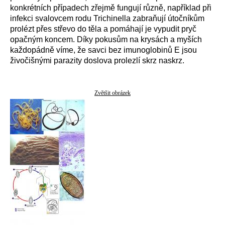
konkrétních případech zřejmě fungují různě, například při
infekci svalovcem rodu Trichinella zabraňují útočníkům
prolézt přes střevo do těla a pomáhají je vypudit pryč
opačným koncem. Díky pokusům na krysách a myších
každopádně víme, že savci bez imunoglobinů E jsou
živočišnými parazity doslova prolezlí skrz naskrz.
Zvětšit obrázek