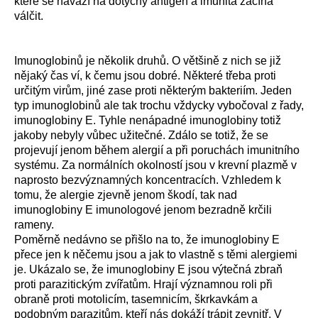
které se naváží na dotyčný antigen a imunita začíná
válčit.
Imunoglobinů je několik druhů. O většině z nich se již
nějaký čas ví, k čemu jsou dobré. Některé třeba proti
určitým virům, jiné zase proti některým bakteriím. Jeden
typ imunoglobinů ale tak trochu vždycky vybočoval z řady,
imunoglobiny E. Tyhle nenápadné imunoglobiny totiž
jakoby nebyly vůbec užitečné. Zdálo se totiž, že se
projevují jenom během alergií a při poruchách imunitního
systému. Za normálních okolností jsou v krevní plazmě v
naprosto bezvýznamných koncentracích. Vzhledem k
tomu, že alergie zjevně jenom škodí, tak nad
imunoglobiny E imunologové jenom bezradně krčili
rameny.
Poměrně nedávno se přišlo na to, že imunoglobiny E
přece jen k něčemu jsou a jak to vlastně s těmi alergiemi
je. Ukázalo se, že imunoglobiny E jsou výtečná zbraň
proti parazitickým zvířatům. Hrají významnou roli při
obraně proti motolicím, tasemnicím, škrkavkám a
podobným parazitům, kteří nás dokáží trápit zevnitř. V