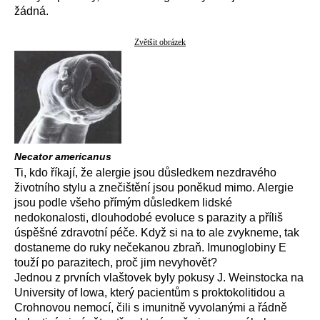
žádná.
Zvětšit obrázek
Necator americanus
Ti, kdo říkají, že alergie jsou důsledkem nezdravého
životního stylu a znečištění jsou poněkud mimo. Alergie
jsou podle všeho přímým důsledkem lidské
nedokonalosti, dlouhodobé evoluce s parazity a příliš
úspěšné zdravotní péče. Když si na to ale zvykneme, tak
dostaneme do ruky nečekanou zbraň. Imunoglobiny E
touží po parazitech, proč jim nevyhovět?
Jednou z prvních vlaštovek byly pokusy J. Weinstocka na
University of Iowa, který pacientům s proktokolitidou a
Crohnovou nemocí, čili s imunitně vyvolanými a řádně