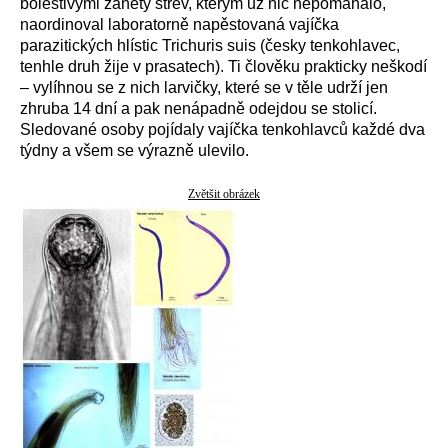
bolestivými záněty střev, kterým už nic nepomáhalo,
naordinoval laboratorně napěstovaná vajíčka
parazitických hlístic Trichuris suis (česky tenkohlavec,
tenhle druh žije v prasatech). Ti člověku prakticky neškodí
– vylíhnou se z nich larvičky, které se v těle udrží jen
zhruba 14 dní a pak nenápadně odejdou se stolicí.
Sledované osoby pojídaly vajíčka tenkohlavců každé dva
týdny a všem se výrazně ulevilo.
Zvětšit obrázek