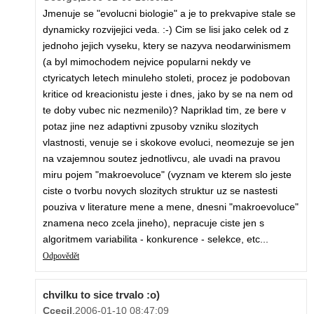
Jmenuje se "evolucni biologie" a je to prekvapive stale se
dynamicky rozvijejici veda. :-) Cim se lisi jako celek od z
jednoho jejich vyseku, ktery se nazyva neodarwinismem
(a byl mimochodem nejvice popularni nekdy ve
ctyricatych letech minuleho stoleti, procez je podobovan
kritice od kreacionistu jeste i dnes, jako by se na nem od
te doby vubec nic nezmenilo)? Napriklad tim, ze bere v
potaz jine nez adaptivni zpusoby vzniku slozitych
vlastnosti, venuje se i skokove evoluci, neomezuje se jen
na vzajemnou soutez jednotlivcu, ale uvadi na pravou
miru pojem "makroevoluce" (vyznam ve kterem slo jeste
ciste o tvorbu novych slozitych struktur uz se nastesti
pouziva v literature mene a mene, dnesni "makroevoluce"
znamena neco zcela jineho), nepracuje ciste jen s
algoritmem variabilita - konkurence - selekce, etc...
Odpovědět
chvilku to sice trvalo :o)
Ccecil
,
2006-01-10 08:47:09