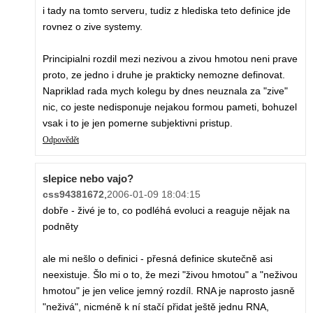
i tady na tomto serveru, tudiz z hlediska teto definice jde
rovnez o zive systemy.
Principialni rozdil mezi nezivou a zivou hmotou neni prave
proto, ze jedno i druhe je prakticky nemozne definovat.
Napriklad rada mych kolegu by dnes neuznala za "zive"
nic, co jeste nedisponuje nejakou formou pameti, bohuzel
vsak i to je jen pomerne subjektivni pristup.
Odpovědět
slepice nebo vajo?
css94381672
,
2006-01-09 18:04:15
dobře - živé je to, co podléhá evoluci a reaguje nějak na
podněty
ale mi nešlo o definici - přesná definice skutečně asi
neexistuje. Šlo mi o to, že mezi "živou hmotou" a "neživou
hmotou" je jen velice jemný rozdíl. RNA je naprosto jasně
"neživá", nicméně k ní stačí přidat ještě jednu RNA,