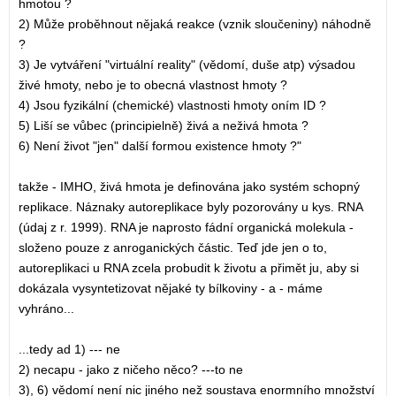
hmotou ?
2) Může proběhnout nějaká reakce (vznik sloučeniny) náhodně
?
3) Je vytváření "virtuální reality" (vědomí, duše atp) výsadou
živé hmoty, nebo je to obecná vlastnost hmoty ?
4) Jsou fyzikální (chemické) vlastnosti hmoty oním ID ?
5) Liší se vůbec (principielně) živá a neživá hmota ?
6) Není život "jen" další formou existence hmoty ?"
takže - IMHO, živá hmota je definována jako systém schopný
replikace. Náznaky autoreplikace byly pozorovány u kys. RNA
(údaj z r. 1999). RNA je naprosto fádní organická molekula -
složeno pouze z anroganických částic. Teď jde jen o to,
autoreplikaci u RNA zcela probudit k životu a přimět ju, aby si
dokázala vysyntetizovat nějaké ty bílkoviny - a - máme
vyhráno...
...tedy ad 1) --- ne
2) necapu - jako z ničeho něco? ---to ne
3), 6) vědomí není nic jiného než soustava enormního množství