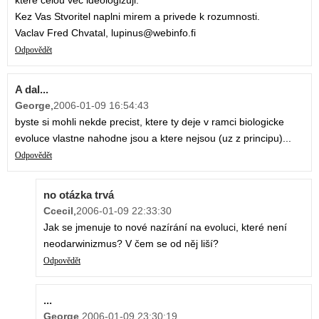
ktere celou vec ideologizuji.
Kez Vas Stvoritel naplni mirem a privede k rozumnosti.
Vaclav Fred Chvatal, lupinus@webinfo.fi
Odpovědět
A dal...
George
,
2006-01-09 16:54:43
byste si mohli nekde precist, ktere ty deje v ramci biologicke
evoluce vlastne nahodne jsou a ktere nejsou (uz z principu)...
Odpovědět
no otázka trvá
Ccecil
,
2006-01-09 22:33:30
Jak se jmenuje to nové nazírání na evoluci, které není
neodarwinizmus? V čem se od něj liší?
Odpovědět
...
George
,
2006-01-09 23:30:19