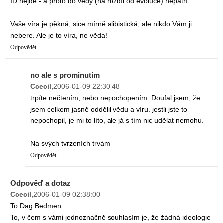
ID nejde - a proto do vědy (na rozdíl od evoluce) nepatří.
Vaše víra je pěkná, sice mírně alibistická, ale nikdo Vám ji
nebere. Ale je to víra, ne věda!
Odpovědět
no ale s prominutím
Ccecil
,
2006-01-09 22:30:48
trpíte nečtením, nebo nepochopením. Doufal jsem, že
jsem celkem jasně oddělil vědu a víru, jestli jste to
nepochopil, je mi to líto, ale já s tím nic udělat nemohu.
Na svých tvrzeních trvám.
Odpovědět
Odpověď a dotaz
Ccecil
,
2006-01-09 02:38:00
To Dag Bedmen
To, v čem s vámi jednoznačně souhlasím je, že žádná ideologie