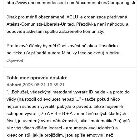
http://www.uncommondescent.com/documentation/Comparing_Jo
Jinak pro méně obeznámené: ACLU je organizace předívaná
Ateists-Comunists-Liberals-United. Přezdívka není náhodou a
odpovídá aktivitám spolku založeného komunisty.
Pro takové články by měl Osel zavést nějakou filosoficko-
politickou (v případě autora Mihulky i teologickou) rubriku.
Odpovědět
Tohle mne opravdu dostalo:
richard
,
2006-08-31 16:59:21
"...Bohužel, vědeckými metodami vyvrátit ID nejde - a proto do
vědy (na rozdíl od evoluce) nepatří..." - takže pokud něco
nejsem schopen vyvrátit, pak jde o pavědu: takže nejsem-li
schopen vyvrátit, že A + B = B + A v množině celých kladných
čísel, je uvedený výrok náboženství, nikoli matematika?:o)spíš
si z vás všech dělám legraci - argumenty evolucionistů a
kreacionistů, jak je projíždím, jsou spíše emotivní, než