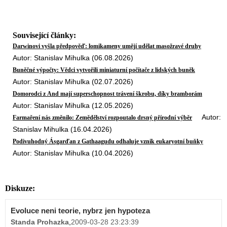
Související články:
Darwinovi vyšla předpověď: lomikameny umějí udělat masožravé druhy
Autor: Stanislav Mihulka (06.08.2026)
Buněčné výpočty: Vědci vytvořili miniaturní počítače z lidských buněk
Autor: Stanislav Mihulka (02.07.2026)
Domorodci z And mají superschopnost trávení škrobu, díky bramborám
Autor: Stanislav Mihulka (12.05.2026)
Autor:
Farmaření nás změnilo: Zemědělství rozpoutalo drsný přírodní výběr
Stanislav Mihulka (16.04.2026)
Podivuhodný Ásgarďan z Gathaagudu odhaluje vznik eukaryotní buňky
Autor: Stanislav Mihulka (10.04.2026)
Diskuze:
Evoluce neni teorie, nybrz jen hypoteza
Standa Prohazka
,
2009-03-28 23:23:39