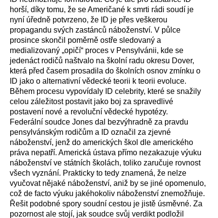
horší, díky tomu, že se Američané k smrti rádi soudí je
nyní úředně potvrzeno, že ID je přes veškerou
propagandu svých zastánců náboženství. V půlce
prosince skončil poměrně ostře sledovaný a
medializovaný „opičí“ proces v Pensylvánii, kde se
jedenáct rodičů naštvalo na školní radu okresu Dover,
která před časem prosadila do školních osnov zmínku o
ID jako o alternativní vědecké teorii k teorii evoluce.
Během procesu vypovídaly ID celebrity, které se snažily
celou záležitost postavit jako boj za spravedlivé
postavení nové a revoluční vědecké hypotézy.
Federální soudce Jones dal bezvýhradně za pravdu
pensylvánským rodičům a ID označil za zjevné
náboženství, jenž do amerických škol dle amerického
práva nepatří. Americká ústava přímo nezakazuje výuku
náboženství ve státních školách, toliko zaručuje rovnost
všech vyznání. Prakticky to tedy znamená, že nelze
vyučovat nějaké náboženství, aniž by se jiné opomenulo,
což de facto výuku jakéhokoliv náboženství znemožňuje.
Řešit podobné spory soudní cestou je jistě úsměvné. Za
pozornost ale stojí, jak soudce svůj verdikt podložil