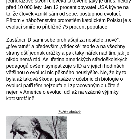
jednorázově stvořil člověka takového jaký je dnes, někdy
před 10 000 lety. Jen 12 procent obyvatel USA kývne na
to, že člověk vznikl sám od sebe, postupnou evolucí.
Přitom v náboženstvím prorostlém katolickém Polsku je s
evolucí smířeno přibližně 75 procent populace.
Zastánci ID sami sebe prohlašují za nositele „nové“,
„převratné“ a především „vědecké“ teorie a na všechny
strany dští jednak urážky a pak taky nářek nad tím, jak je
nikdo nemá rád. Asi třetina amerických středoškolských
pedagogů ovšem sympatizuje s ID a v jejich hodinách
většinou o evoluci nic pěkného neuslyšíte. Ne, že by to
byla až taková škoda, pasáže v učebnicích biologie o
evoluci patří těm nejzoufaleji zpracovaným a učitelé
nejen v Americe o evoluci učí až na vzácné výjimky
katastrofálně.
Zvětšit obrázek