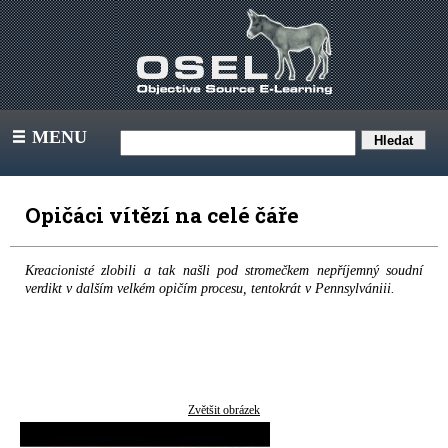
MENU
III
Opičáci vítězí na celé čáře
Kreacionisté zlobili a tak našli pod stromečkem nepříjemný soudní
verdikt v dalším velkém opičím procesu, tentokrát v Pennsylvániii.
Zvětšit obrázek