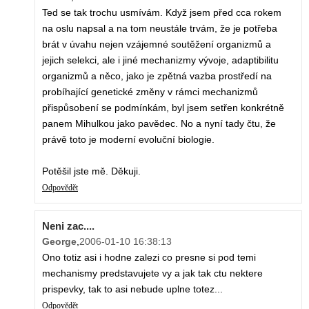
Ted se tak trochu usmívám. Když jsem před cca rokem
na oslu napsal a na tom neustále trvám, že je potřeba
brát v úvahu nejen vzájemné soutěžení organizmů a
jejich selekci, ale i jiné mechanizmy vývoje, adaptibilitu
organizmů a něco, jako je zpětná vazba prostředí na
probíhající genetické změny v rámci mechanizmů
přispůsobení se podmínkám, byl jsem setřen konkrétně
panem Mihulkou jako pavědec. No a nyní tady čtu, že
právě toto je moderní evoluční biologie.
Potěšil jste mě. Děkuji.
Odpovědět
Neni zac....
George
,
2006-01-10 16:38:13
Ono totiz asi i hodne zalezi co presne si pod temi
mechanismy predstavujete vy a jak tak ctu nektere
prispevky, tak to asi nebude uplne totez...
Odpovědět