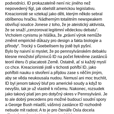
podvodníci. ID prokazatelně není nic jiného než
nepovedený fígl, jak obelstít americkou legislativu.
Kreacionisté se vztekají jako děti, kterým někdo sebral
oblíbenou hračku. Nádherným totalitním newspeakem
obviňují soudce Jonese z toho, že je ateistický aktivista,
že se snaží „cenzorovat legitimní vědeckou debatu“.
Vrcholem cynismu je hláška, že „právní výrok nemůže
změnit empirické důkazy pro design a fakta biologie a
přírody“. Trocký s Goebellsem by jistě byli pyšní.
Bylo by naivní si myslet, že po pennsylvánském debaklu
klesne množství příznivců ID na počet řekněme zastánců
teorií éteru či placatosti Země. Ostatně, ať si každý myslí
co chce. Kreacionisté jistě v tichosti pohřbí ID, jako
pohřbili nauku o stvoření a přijdou zase s něčím jiným,
aby se věda neukousala nudou. Nemusí ani moc truchlit,
ID byl jenom takový bluf pro americké soudy a když to
nevyšlo, tak je už vlastně k ničemu. Nakonec, rozsudek
jako takový platí jen pro dotyčný okres v Pennsylvánii. Je
to ale dobrý precedens pro možné budoucí soudní spory
a George Bush mladší, vášnivý zastánce ID rozhodně
nebude mít radost. A to je pro čtenáře Osla docela