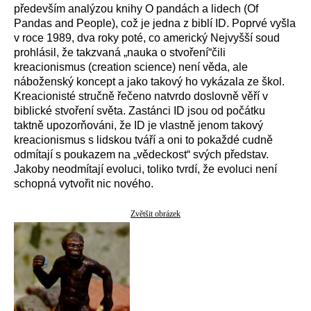
především analýzou knihy O pandách a lidech (Of
Pandas and People), což je jedna z biblí ID. Poprvé vyšla
v roce 1989, dva roky poté, co americký Nejvyšší soud
prohlásil, že takzvaná „nauka o stvoření“čili
kreacionismus (creation science) není věda, ale
náboženský koncept a jako takový ho vykázala ze škol.
Kreacionisté stručně řečeno natvrdo doslovně věří v
biblické stvoření světa. Zastánci ID jsou od počátku
taktně upozorňováni, že ID je vlastně jenom takový
kreacionismus s lidskou tváří a oni to pokaždé cudně
odmítají s poukazem na „vědeckost“ svých představ.
Jakoby neodmítají evoluci, toliko tvrdí, že evoluci není
schopná vytvořit nic nového.
Zvětšit obrázek