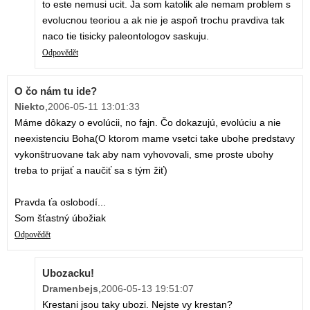
to este nemusi ucit. Ja som katolik ale nemam problem s
evolucnou teoriou a ak nie je aspoň trochu pravdiva tak
naco tie tisicky paleontologov saskuju.
Odpovědět
O čo nám tu ide?
Niekto
,
2006-05-11 13:01:33
Máme dôkazy o evolúcii, no fajn. Čo dokazujú, evolúciu a nie
neexistenciu Boha(O ktorom mame vsetci take ubohe predstavy
vykonštruovane tak aby nam vyhovovali, sme proste ubohy
treba to prijať a naučiť sa s tým žiť)
Pravda ťa oslobodí...
Som šťastný úbožiak
Odpovědět
Ubozacku!
Dramenbejs
,
2006-05-13 19:51:07
Krestani jsou taky ubozi. Nejste vy krestan?