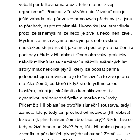
vobalit pár bílkovinama a už z toho máme "živej
organismus". Přechod z "neživého" do "živého" sice je
ještě záhada, ale pár velice rámcových představ je a jsou
to přechody naprosto plynulé. Uvozovky jsou tam všude
proto, že si nemyslím, že něco 'je živé' a něco 'není živé'.
Myslím, že mezi živým a neživým je s óóbrovskou
nadsázkou stejný rozdíl, jako mezi pochody v a na Zemi a
pochody někde v HII oblasti. Onen obrovský, prakticky
několik miliónů let se neměnící a několik světelných let
široký mrak několika plynů, který lze popsat párma
jednoduchejma rovnicama je to "neživé" a to živé je ona
matička Země, od které i když si odmyslíme celou
biosféru, tak si její složitostí a komplikovaností a
dynamikou ani soudobá fyzika a matika neví rady...
Přičemž z HII oblastí se otvořila sluneční soustava, tedy i
Země... kde je tedy ten přechod od neživota (HII oblasti)
k životu (k plně funkční Zemi bez biosféry)? Nikde. Liší se
tedy neživá hmota od žívé? Ano, liší - HII oblasti jsou jen
z vodíku a pár dalších plynných substancí, Země --- ...je