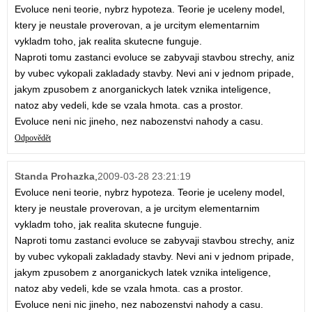
Evoluce neni teorie, nybrz hypoteza. Teorie je uceleny model,
ktery je neustale proverovan, a je urcitym elementarnim
vykladm toho, jak realita skutecne funguje.
Naproti tomu zastanci evoluce se zabyvaji stavbou strechy, aniz
by vubec vykopali zakladady stavby. Nevi ani v jednom pripade,
jakym zpusobem z anorganickych latek vznika inteligence,
natoz aby vedeli, kde se vzala hmota. cas a prostor.
Evoluce neni nic jineho, nez nabozenstvi nahody a casu.
Odpovědět
Standa Prohazka
,
2009-03-28 23:21:19
Evoluce neni teorie, nybrz hypoteza. Teorie je uceleny model,
ktery je neustale proverovan, a je urcitym elementarnim
vykladm toho, jak realita skutecne funguje.
Naproti tomu zastanci evoluce se zabyvaji stavbou strechy, aniz
by vubec vykopali zakladady stavby. Nevi ani v jednom pripade,
jakym zpusobem z anorganickych latek vznika inteligence,
natoz aby vedeli, kde se vzala hmota. cas a prostor.
Evoluce neni nic jineho, nez nabozenstvi nahody a casu.