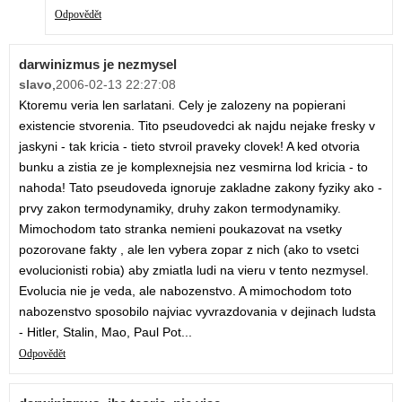
Odpovědět
darwinizmus je nezmysel
slavo
,
2006-02-13 22:27:08
Ktoremu veria len sarlatani. Cely je zalozeny na popierani
existencie stvorenia. Tito pseudovedci ak najdu nejake fresky v
jaskyni - tak kricia - tieto stvroil praveky clovek! A ked otvoria
bunku a zistia ze je komplexnejsia nez vesmirna lod kricia - to
nahoda! Tato pseudoveda ignoruje zakladne zakony fyziky ako -
prvy zakon termodynamiky, druhy zakon termodynamiky.
Mimochodom tato stranka nemieni poukazovat na vsetky
pozorovane fakty , ale len vybera zopar z nich (ako to vsetci
evolucionisti robia) aby zmiatla ludi na vieru v tento nezmysel.
Evolucia nie je veda, ale nabozenstvo. A mimochodom toto
nabozenstvo sposobilo najviac vyvrazdovania v dejinach ludsta
- Hitler, Stalin, Mao, Paul Pot...
Odpovědět