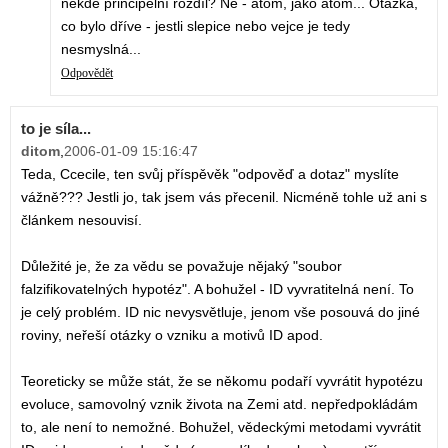
někde principelní rozdíl? Ne - atom, jako atom... Otázka,
co bylo dříve - jestli slepice nebo vejce je tedy
nesmyslná...
Odpovědět
to je síla...
ditom
,
2006-01-09 15:16:47
Teda, Ccecile, ten svůj příspěvěk "odpověď a dotaz" myslíte
vážně??? Jestli jo, tak jsem vás přecenil. Nicméně tohle už ani s
článkem nesouvisí.
Důležité je, že za vědu se považuje nějaký "soubor
falzifikovatelných hypotéz". A bohužel - ID vyvratitelná není. To
je celý problém. ID nic nevysvětluje, jenom vše posouvá do jiné
roviny, neřeší otázky o vzniku a motivů ID apod.
Teoreticky se může stát, že se někomu podaří vyvrátit hypotézu
evoluce, samovolný vznik života na Zemi atd. nepředpokládám
to, ale není to nemožné. Bohužel, vědeckými metodami vyvrátit