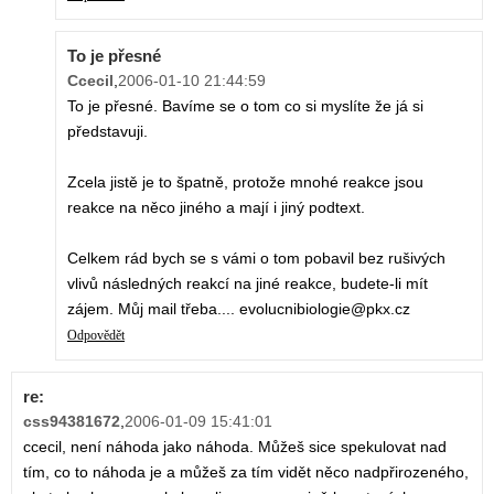
To je přesné
Ccecil
,
2006-01-10 21:44:59
To je přesné. Bavíme se o tom co si myslíte že já si
představuji.
Zcela jistě je to špatně, protože mnohé reakce jsou
reakce na něco jiného a mají i jiný podtext.
Celkem rád bych se s vámi o tom pobavil bez rušivých
vlivů následných reakcí na jiné reakce, budete-li mít
zájem. Můj mail třeba.... evolucnibiologie@pkx.cz
Odpovědět
re:
css94381672
,
2006-01-09 15:41:01
ccecil, není náhoda jako náhoda. Můžeš sice spekulovat nad
tím, co to náhoda je a můžeš za tím vidět něco nadpřirozeného,