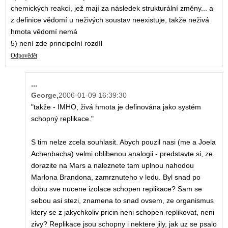
chemických reakcí, jež mají za následek strukturální změny... a
z definice vědomí u neživých soustav neexistuje, takže neživá
hmota vědomí nemá
5) není zde principelní rozdíl
Odpovědět
...
George
,
2006-01-09 16:39:30
"takže - IMHO, živá hmota je definována jako systém
schopný replikace."
S tim nelze zcela souhlasit. Abych pouzil nasi (me a Joela
Achenbacha) velmi oblibenou analogii - predstavte si, ze
dorazite na Mars a naleznete tam uplnou nahodou
Marlona Brandona, zamrznuteho v ledu. Byl snad po
dobu sve nucene izolace schopen replikace? Sam se
sebou asi stezi, znamena to snad ovsem, ze organismus
ktery se z jakychkoliv pricin neni schopen replikovat, neni
zivy? Replikace jsou schopny i nektere jily, jak uz se psalo