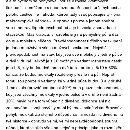
ale to bychom se pohybovali pouze v rovině kvantových
fluktuací - nemůžeme s neomezenou přesností určit hybnost a
polohu částice. Ta náhoda, kterou tady však popisuješ ty - ona
makroskopická náhoda - je opravdu pouze a jenom souhra
velice nepravděpodobných náhod a je to zcela v souladu se
statistikou. Máš krabicu, v rozdělíš si ji na pomyslně půl a dáš
do ní 4 molekuly něčeho. Pravděpodobnost určitého seskupení
je dána množstvím všech možných seskupení. Největší
pravděpodobnost má stav, kdy jsou dvě molekuly v jedné půlce
a dvě v druhé, jelikož je z 10 možných variant rozmístění částic
je jich 5, kdy budou dvě tam a dvě tam - proto je 5/10 = 50%
šance, že budou molekuly rozděleny přesně na půl. Naproti
tomu jsou pouze 4 varianty, že v jedné půce budou 3 a v druhé
1 molekula (pravděpodobnost 40%) no a pouze jedna varianta,
kdy jsou všechny molekuly v jedné půlce a v druhé není žádná -
10%. nevidím na tom vůbec nic divného, dokonce ani nic
zajímavého --- zajímavý by mohl být maximálně vlstní Brownův
pohyb molekul. Ze stejného důvodu se mi nezdá nic divného na
tvé historce - opravdu velmi, velmi nepravděpodobná souhra
náhod, která vznikla však na stejném principu jako to rozmístění