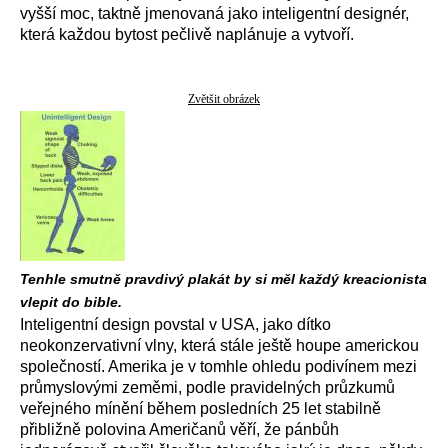
vyšší moc, taktně jmenovaná jako inteligentní designér,
která každou bytost pečlivě naplánuje a vytvoří.
Zvětšit obrázek
Tenhle smutně pravdivý plakát by si měl každý kreacionista
vlepit do bible.
Inteligentní design povstal v USA, jako dítko
neokonzervativní vlny, která stále ještě houpe americkou
společností. Amerika je v tomhle ohledu podivínem mezi
průmyslovými zeměmi, podle pravidelných průzkumů
veřejného mínění během posledních 25 let stabilně
přibližně polovina Američanů věří, že pánbůh