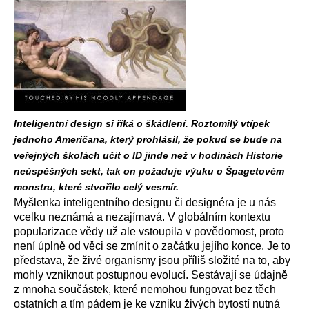
Inteligentní design si říká o škádlení. Roztomilý vtípek
jednoho Američana, který prohlásil, že pokud se bude na
veřejných školách učit o ID jinde než v hodinách Historie
neúspěšných sekt, tak on požaduje výuku o Špagetovém
monstru, které stvořilo celý vesmír.
Myšlenka inteligentního designu či designéra je u nás
vcelku neznámá a nezajímavá. V globálním kontextu
popularizace vědy už ale vstoupila v povědomost, proto
není úplně od věci se zmínit o začátku jejího konce. Je to
představa, že živé organismy jsou příliš složité na to, aby
mohly vzniknout postupnou evolucí. Sestávají se údajně
z mnoha součástek, které nemohou fungovat bez těch
ostatních a tím pádem je ke vzniku živých bytostí nutná