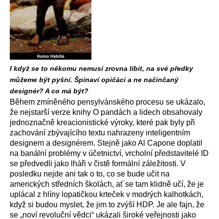
I když se to někomu nemusí zrovna líbit, na své předky
můžeme být pyšní. Špinaví opičáci a ne načinčaný
designér? A co má být?
Během zmíněného pensylvánského procesu se ukázalo,
že nejstarší verze knihy O pandách a lidech obsahovaly
jednoznačně kreacionistické výroky, které pak byly při
zachování zbývajícího textu nahrazeny inteligentním
designem a designérem. Stejně jako Al Capone doplatil
na banální problémy v účetnictví, vrcholní představitelé ID
se předvedli jako lháři v čistě formální záležitosti. V
posledku nejde ani tak o to, co se bude učit na
amerických středních školách, ať se tam klidně učí, že je
uplácal z hlíny lopatičkou krteček v modrých kalhotkách,
když si budou myslet, že jim to zvýší HDP. Je ale fajn, že
se „noví revoluční vědci“ ukázali široké veřejnosti jako