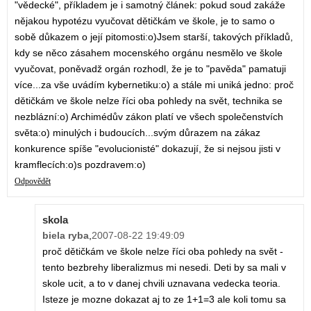
"vědecké", příkladem je i samotný článek: pokud soud zakáže
nějakou hypotézu vyučovat dětičkám ve škole, je to samo o
sobě důkazem o její pitomosti:o)Jsem starší, takových příkladů,
kdy se něco zásahem mocenského orgánu nesmělo ve škole
vyučovat, poněvadž orgán rozhodl, že je to "pavěda" pamatuji
více...za vše uvádím kybernetiku:o) a stále mi uniká jedno: proč
dětičkám ve škole nelze říci oba pohledy na svět, technika se
nezblázní:o) Archimédův zákon platí ve všech společenstvích
světa:o) minulých i budoucích...svým důrazem na zákaz
konkurence spíše "evolucionisté" dokazují, že si nejsou jisti v
kramflecích:o)s pozdravem:o)
Odpovědět
skola
biela ryba
,
2007-08-22 19:49:09
proč dětičkám ve škole nelze říci oba pohledy na svět -
tento bezbrehy liberalizmus mi nesedi. Deti by sa mali v
skole ucit, a to v danej chvili uznavana vedecka teoria.
Isteze je mozne dokazat aj to ze 1+1=3 ale koli tomu sa