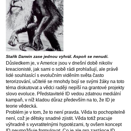
Stařík Darwin zase jednou vyhrál. Aspoň se nenudí.
Důsledkem je, v Americe jsou v dnešní době nikoliv
kreacionisté, jak sami o sobě rádi prohlašují, ale právě
lidé souhlasící s evolučním viděním světa často
terorizování, učitelé se mnohdy bojí se svými žáky na toto
téma diskutovat a vědci raději nepíší na grantové projekty
slovo evoluce. Představitelé ID vedou zdatnou mediální
kampaň, v níž kladou důraz především na to, že ID je
teorie vědecká.
Problém je v tom, že to není pravda. Věda to pochopitelně
není, což je dětsky snadné zjistit. Věda totiž pracuje
výhradně s vyvratitelnými hypotézami, ty ovšem koncept
ID neumožňuje formulovat. Co je ale pro zastánce ID