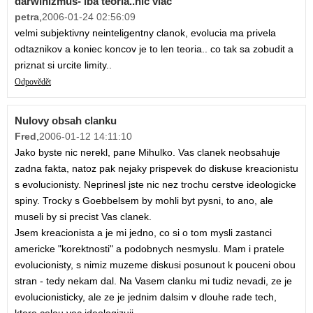
darwinizmus- iba teoria..nic viac
petra
,
2006-01-24 02:56:09
velmi subjektivny neinteligentny clanok, evolucia ma privela
odtaznikov a koniec koncov je to len teoria.. co tak sa zobudit a
priznat si urcite limity..
Odpovědět
Nulovy obsah clanku
Fred
,
2006-01-12 14:11:10
Jako byste nic nerekl, pane Mihulko. Vas clanek neobsahuje
zadna fakta, natoz pak nejaky prispevek do diskuse kreacionistu
s evolucionisty. Neprinesl jste nic nez trochu cerstve ideologicke
spiny. Trocky s Goebbelsem by mohli byt pysni, to ano, ale
museli by si precist Vas clanek.
Jsem kreacionista a je mi jedno, co si o tom mysli zastanci
americke "korektnosti" a podobnych nesmyslu. Mam i pratele
evolucionisty, s nimiz muzeme diskusi posunout k pouceni obou
stran - tedy nekam dal. Na Vasem clanku mi tudiz nevadi, ze je
evolucionisticky, ale ze je jednim dalsim v dlouhe rade tech,