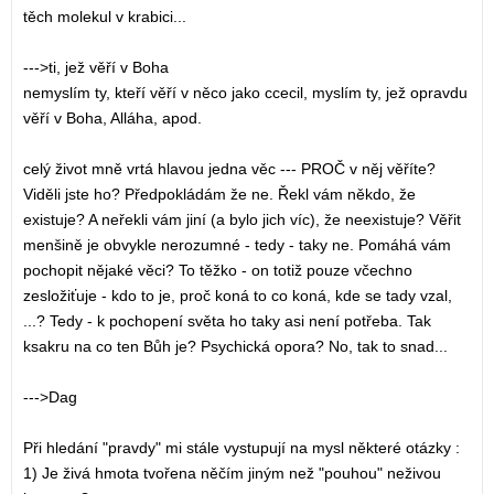
těch molekul v krabici...
--->ti, jež věří v Boha
nemyslím ty, kteří věří v něco jako ccecil, myslím ty, jež opravdu
věří v Boha, Alláha, apod.
celý život mně vrtá hlavou jedna věc --- PROČ v něj věříte?
Viděli jste ho? Předpokládám že ne. Řekl vám někdo, že
existuje? A neřekli vám jiní (a bylo jich víc), že neexistuje? Věřit
menšině je obvykle nerozumné - tedy - taky ne. Pomáhá vám
pochopit nějaké věci? To těžko - on totiž pouze včechno
zesložiťuje - kdo to je, proč koná to co koná, kde se tady vzal,
...? Tedy - k pochopení světa ho taky asi není potřeba. Tak
ksakru na co ten Bůh je? Psychická opora? No, tak to snad...
--->Dag
Při hledání "pravdy" mi stále vystupují na mysl některé otázky :
1) Je živá hmota tvořena něčím jiným než "pouhou" neživou