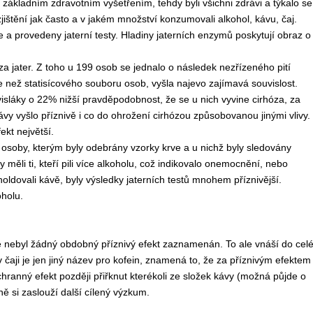
základním zdravotním vyšetřením, tehdy byli všichni zdrávi a týkalo se
zjištění jak často a v jakém množství konzumovali alkohol, kávu, čaj.
a provedeny jaterní testy. Hladiny jaterních enzymů poskytují obraz o
 jater. Z toho u 199 osob se jednalo o následek nezřízeného pití
 než statisícového souboru osob, vyšla najevo zajímavá souvislost.
sláky o 22% nižší pravděpodobnost, že se u nich vyvine cirhóza, za
ávy vyšlo příznivě i co do ohrožení cirhózou způsobovanou jinými vlivy.
ekt největší.
y osoby, kterým byly odebrány vzorky krve a u nichž byly sledovány
ěli ti, kteří pili více alkoholu, což indikovalo onemocnění, nebo
oldovali kávě, byly výsledky jaterních testů mnohem příznivější.
oholu.
aje nebyl žádný obdobný příznivý efekt zaznamenán. To ale vnáší do cel
čaji je jen jiný název pro kofein, znamená to, že za příznivým efektem
ranný efekt později přiřknut kterékoli ze složek kávy (možná půjde o
ě si zaslouží další cílený výzkum.