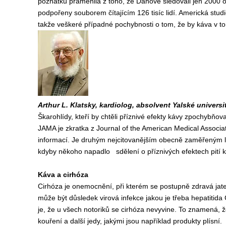
poznatku pramenila z toho, že Dánové sledovali jen 2000 os
podpořeny souborem čítajícím 126 tisíc lidí. Americká studi
takže veškeré případné pochybnosti o tom, že by káva v to
Arthur L. Klatsky, kardiolog, absolvent Yalské universi
Škarohlídy, kteří by chtěli příznivé efekty kávy zpochybňo
JAMA je zkratka z Journal of the American Medical Associat
informací. Je druhým nejcitovanějším obecně zaměřeným lé
kdyby někoho napadlo sdělení o příznivých efektech pití k
Káva a cirhóza
Cirhóza je onemocnění, při kterém se postupně zdravá jate
může být důsledek virová infekce jakou je třeba hepatitida
je, že u všech notoriků se cirhóza nevyvine. To znamená, že v
kouření a další jedy, jakými jsou například produkty plísní.