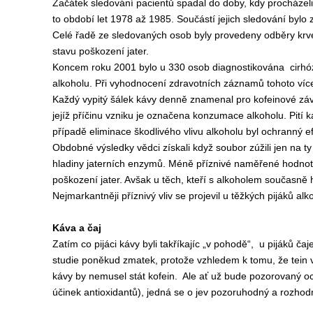
Začátek sledování pacientů spadal do doby, kdy procházeli 
to období let 1978 až 1985. Součástí jejich sledování bylo 
Celé řadě ze sledovaných osob byly provedeny odběry krve 
stavu poškození jater.
Koncem roku 2001 bylo u 330 osob diagnostikována cirhóza
alkoholu. Při vyhodnocení zdravotních záznamů tohoto více
Každý vypitý šálek kávy denně znamenal pro kofeinové závi
jejíž příčinu vzniku je označena konzumace alkoholu. Pití k
případě eliminace škodlivého vlivu alkoholu byl ochranný ef
Obdobné výsledky vědci získali když soubor zúžili jen na t
hladiny jaterních enzymů. Méně příznivé naměřené hodnoty m
poškození jater. Avšak u těch, kteří s alkoholem současně h
Nejmarkantněji příznivý vliv se projevil u těžkých pijáků alk
Káva a čaj
Zatím co pijáci kávy byli takříkajíc „v pohodě“, u pijáků č
studie poněkud zmatek, protože vzhledem k tomu, že tein v 
kávy by nemusel stát kofein. Ale ať už bude pozorovaný och
účinek antioxidantů), jedná se o jev pozoruhodný a rozhodn