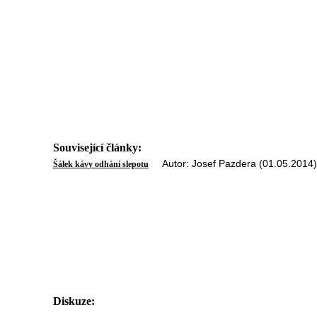
Související články:
Autor: Josef Pazdera (01.05.2014)
Šálek kávy odhání slepotu
Diskuze: