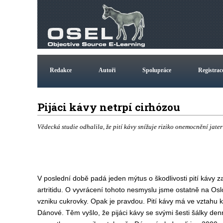
Redakce
Autoři
Spolupráce
Registrac
Pijáci kávy netrpí cirhózou
Vědecká studie odhalila, že pití kávy snížuje riziko onemocnění jate
V poslední době padá jeden mýtus o škodlivosti pití kávy
artritidu. O vyvrácení tohoto nesmyslu jsme ostatně na Oslov
vzniku cukrovky. Opak je pravdou. Pití kávy má ve vztahu k
Dánové. Těm vyšlo, že pijáci kávy se svými šesti šálky denn