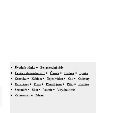
Úvodní stránka
Behavioralni vědy
Česká a slovenská vě…
Člověk
Evoluce
Fyzika
Genetika
Kabinet
Nejen vědou
Osli
Osloviny
Ovce, kozy
Prase
Přečetli jsme
Ptáci
Rostliny
Semináře
Skot
Vesmír
Viry, bakterie
Zajímavosti
Zdraví