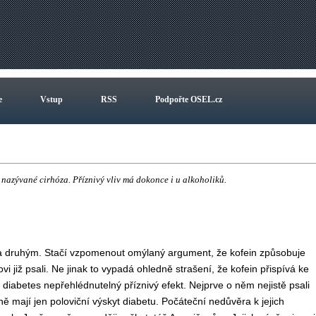
e
Vstup
RSS
Podpořte OSEL.cz
r nazývané cirhóza. Příznivý vliv má dokonce i u alkoholiků.
 za druhým. Stačí vzpomenout omýlaný argument, že kofein způsobuje
i již psali. Ne jinak to vypadá ohledně strašení, že kofein přispívá ke
 diabetes nepřehlédnutelný příznivý efekt. Nejprve o něm nejistě psali
ě mají jen poloviční výskyt diabetu. Počáteční nedůvěra k jejich