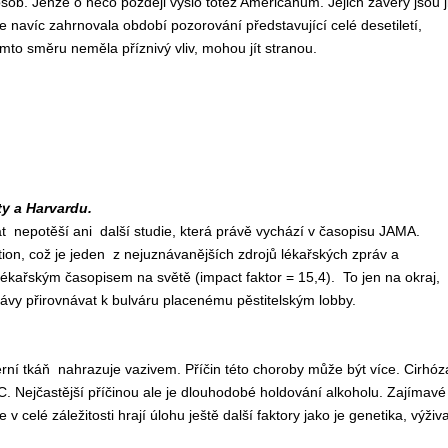
ob. Jenže o něco později vyšlo totéž Američanům. Jejich závěry jsou j
e navíc zahrnovala období pozorování představující celé desetiletí,
mto směru neměla příznivý vliv, mohou jít stranou.
ty a Harvardu.
vat nepotěší ani další studie, která právě vychází v časopisu JAMA.
ion, což je jeden z nejuznávanějších zdrojů lékařských zpráv a
kařským časopisem na světě (impact faktor = 15,4). To jen na okraj,
ávy přirovnávat k bulváru placenému pěstitelským lobby.
rní tkáň nahrazuje vazivem. Příčin této choroby může být více. Cirhóz
 C. Nejčastější příčinou ale je dlouhodobé holdování alkoholu. Zajímavé
 celé záležitosti hrají úlohu ještě další faktory jako je genetika, výživa