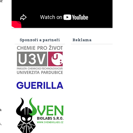
iž
Sponzoři a partneři
Reklama
a
,