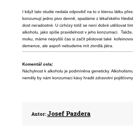
I když tato studie nedala odpověď na to o kterou látku přes
konzumují jedno pivo denně, spadáme z lékařského hlediska
dost neradostné. U cirhózy totiž se není dobré utěšovat tí
alkoholu, jako spíše pravidelnost v jeho konzumaci. Takže
moku, máme nejvyšší čas si začít pěstovat také kofeinovou
demence, ale aspoň nebudeme mít ztvrdlá játra.
Komentář osla:
Náchylnost k alkoholu je podmíněna geneticky. Alkoholismu
neměly by nám konzumaci kávy hradit zdravotní pojišťovn
Josef Pazdera
Autor: