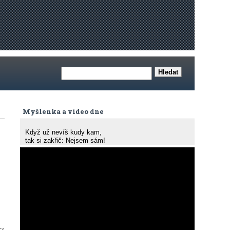
Myšlenka a video dne
Když už nevíš kudy kam,
tak si zakřič: Nejsem sám!