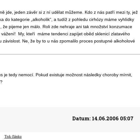
ně jde, jeden závěr si z ní udělat můžeme. Kdo z nás patří mezi ty, jež
 do kategorie „alkoholik“, a tudíž z pohledu cirhózy máme vyhlídky
m, že pijeme jen málo. Roli zde nehraje ani tak množství konzumace
, vážení! My, kteří máme tendenci zapíjet oběd sklenicí zlatavého
 závislost. Ne, že by to u nás zpomalilo proces postupné alkoholové
s je tedy nemocí. Pokud existuje možnost následky choroby mírnit,
y?
Datum:
14.06.2006 05:07
Tisk článku