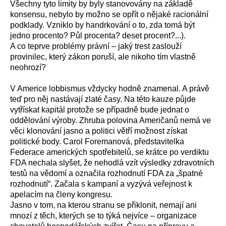
Všechny tyto limity by byly stanovovány na základě
konsensu, nebylo by možno se opřít o nějaké racionální
podklady. Vzniklo by handrkování o to, zda tomá být
jedno procento? Půl procenta? deset procent?...).
A co teprve problémy právní – jaký trest zaslouží
provinilec, který zákon poruší, ale nikoho tím vlastně
neohrozí?
V Americe lobbismus vždycky hodně znamenal. A právě
teď pro něj nastávají zlaté časy. Na této kauze půjde
vytřískat kapitál protože se případně bude jednat o
oddělování výroby. Zhruba polovina Američanů nemá ve
věci klonování jasno a politici větří možnost získat
politické body. Carol Foremanová, představitelka
Federace amerických spotřebitelů, se krátce po verdiktu
FDA nechala slyšet, že nehodlá vzít výsledky zdravotních
testů na vědomí a označila rozhodnutí FDA za „špatné
rozhodnutí“. Začala s kampaní a vyzývá veřejnost k
apelacím na členy kongresu.
Jasno v tom, na kterou stranu se přiklonit, nemají ani
mnozí z těch, kterých se to týká nejvíce – organizace