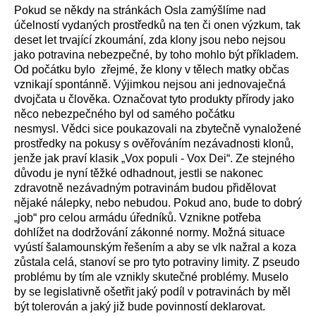
Pokud se někdy na stránkách Osla zamýšlíme nad
účelností vydaných prostředků na ten či onen výzkum, tak
deset let trvající zkoumání, zda klony jsou nebo nejsou
jako potravina nebezpečné, by toho mohlo být příkladem.
Od počátku bylo zřejmé, že klony v tělech matky občas
vznikají spontánně. Výjimkou nejsou ani jednovaječná
dvojčata u člověka. Označovat tyto produkty přírody jako
něco nebezpečného byl od samého počátku
nesmysl. Vědci sice poukazovali na zbytečně vynaložené
prostředky na pokusy s ověřováním nezávadnosti klonů,
jenže jak praví klasik „Vox populi - Vox Dei“. Ze stejného
důvodu je nyní těžké odhadnout, jestli se nakonec
zdravotně nezávadným potravinám budou přidělovat
nějaké nálepky, nebo nebudou. Pokud ano, bude to dobrý
„job“ pro celou armádu úředníků. Vznikne potřeba
dohlížet na dodržování zákonné normy. Možná situace
vyústí šalamounským řešením a aby se vlk nažral a koza
zůstala celá, stanoví se pro tyto potraviny limity. Z pseudo
problému by tím ale vznikly skutečné problémy. Muselo
by se legislativně ošetřit jaký podíl v potravinách by měl
být tolerován a jaký již bude povinností deklarovat.