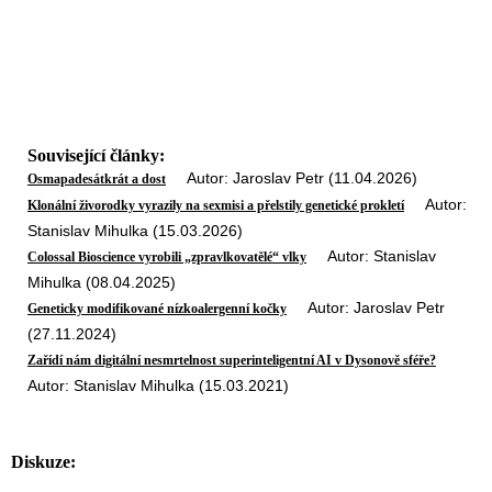
Související články:
Autor: Jaroslav Petr (11.04.2026)
Osmapadesátkrát a dost
Autor:
Klonální živorodky vyrazily na sexmisi a přelstily genetické prokletí
Stanislav Mihulka (15.03.2026)
Autor: Stanislav
Colossal Bioscience vyrobili „zpravlkovatělé“ vlky
Mihulka (08.04.2025)
Autor: Jaroslav Petr
Geneticky modifikované nízkoalergenní kočky
(27.11.2024)
Zařídí nám digitální nesmrtelnost superinteligentní AI v Dysonově sféře?
Autor: Stanislav Mihulka (15.03.2021)
Diskuze: