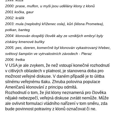
1999: koza
2000: prase, muflon, u myši jsou udělány klony z klonů
2001 kočka, gaur
2002: králík
2003: mula (neplodný kříženec osla), kůń (klisna Prometea),
potkan, banteg
2004: klonován dospělý člověk aby ze vzniklých embryí byly
získány kmenové buňky
2005: pes, dzeren, komerčně byl klonován vykastrovaný hřebec,
světový šampión ve vytrvalostních závodech - Pieraz
2006: fretka
V USA je ale zvykem, že než vstoupí konečné rozhodnutí
v citlivých oblastech v platnost, je stanovena doba pro
možnost veřejné diskuse. V daném případě je to úlitba
silnému veřejnému tlaku. Zhruba polovina populace
Američanů klonování z principu odmítá.
Rozhodnutí o tom, že jíst klony neznamená pro člověka
nějaké nebezpečí, veřejná diskuse zvrátit nemůže. Může
ale ovlivnit formulaci vládního nařízení v tom směru, zda
bude povinnost potraviny z klonů označovat či ne.