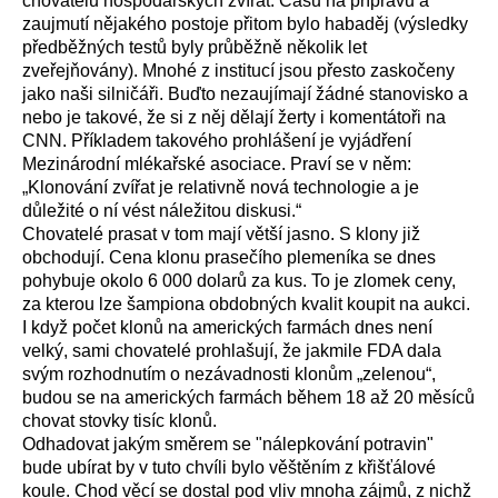
chovatelů hospodářských zvířat. Času na přípravu a
zaujmutí nějakého postoje přitom bylo habaděj (výsledky
předběžných testů byly průběžně několik let
zveřejňovány). Mnohé z institucí jsou přesto zaskočeny
jako naši silničáři. Buďto nezaujímají žádné stanovisko a
nebo je takové, že si z něj dělají žerty i komentátoři na
CNN. Příkladem takového prohlášení je vyjádření
Mezinárodní mlékařské asociace. Praví se v něm:
„Klonování zvířat je relativně nová technologie a je
důležité o ní vést náležitou diskusi.“
Chovatelé prasat v tom mají větší jasno. S klony již
obchodují. Cena klonu prasečího plemeníka se dnes
pohybuje okolo 6 000 dolarů za kus. To je zlomek ceny,
za kterou lze šampiona obdobných kvalit koupit na aukci.
I když počet klonů na amerických farmách dnes není
velký, sami chovatelé prohlašují, že jakmile FDA dala
svým rozhodnutím o nezávadnosti klonům „zelenou“,
budou se na amerických farmách během 18 až 20 měsíců
chovat stovky tisíc klonů.
Odhadovat jakým směrem se "nálepkování potravin"
bude ubírat by v tuto chvíli bylo věštěním z křišťálové
koule. Chod věcí se dostal pod vliv mnoha zájmů, z nichž