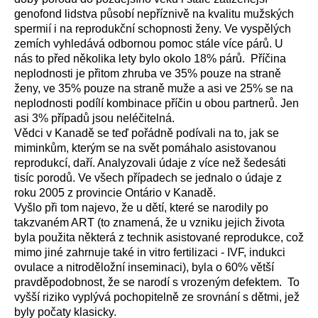
genofond lidstva působí nepříznivě na kvalitu mužských
spermií i na reprodukční schopnosti ženy. Ve vyspělých
zemích vyhledává odbornou pomoc stále více párů. U
nás to před několika lety bylo okolo 18% párů. Příčina
neplodnosti je přitom zhruba ve 35% pouze na straně
ženy, ve 35% pouze na straně muže a asi ve 25% se na
neplodnosti podílí kombinace příčin u obou partnerů. Jen
asi 3% případů jsou neléčitelná.
Vědci v Kanadě se teď pořádně podívali na to, jak se
miminkům, kterým se na svět pomáhalo asistovanou
reprodukcí, daří. Analyzovali údaje z více než šedesáti
tisíc porodů. Ve všech případech se jednalo o údaje z
roku 2005 z provincie Ontário v Kanadě.
Vyšlo při tom najevo, že u dětí, které se narodily po
takzvaném ART (to znamená, že u vzniku jejich života
byla použita některá z technik asistované reprodukce, což
mimo jiné zahrnuje také in vitro fertilizaci - IVF, indukci
ovulace a nitroděložní inseminaci), byla o 60% větší
pravděpodobnost, že se narodí s vrozeným defektem. To
vyšší riziko vyplývá pochopitelně ze srovnání s dětmi, jež
byly počaty klasicky.