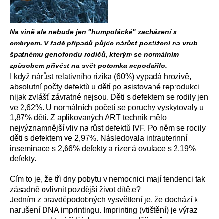
Na vině ale nebude jen "humpolácké" zacházení s
embryem. V řadě případů půjde nárůst postižení na vrub
špatnému genofondu rodičů, kterým se normálním
způsobem přivést na svět potomka nepodařilo.
I když nárůst relativního rizika (60%) vypadá hrozivě,
absolutní počty defektů u dětí po asistované reprodukci
nijak zvlášť závratné nejsou. Děti s defektem se rodily jen
ve 2,62%. U normálních početí se poruchy vyskytovaly u
1,87% dětí. Z aplikovaných ART technik mělo
nejvýznamnější vliv na růst defektů IVF. Po něm se rodily
děti s defektem ve 2,97%. Následovala intrauterinní
inseminace s 2,66% defekty a rízená ovulace s 2,19%
defekty.
Čím to je, že tři dny pobytu v nemocnici mají tendenci tak
zásadně ovlivnit pozdější život dítěte?
Jedním z pravděpodobných vysvětlení je, že dochází k
narušení DNA imprintingu. Imprinting (vtištění) je výraz