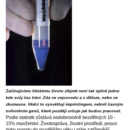
Začínajícímu lidskému životu zřejmě není tak úplně jedno
kde svůj čas tráví. Zda ve vejcovodu a v děloze, nebo ve
zkumavce. Vědci to vysvětlují imprintingem, neboli časným
ovlivněním genů, které později určuje jak budou pracovat.
Podle statistik zůstává nedobrovolně bezdětných 10 -
15% manželství. Životospráva, životní prostředí, posun
doby porodu do pozdějšího věku i stále zatíženější