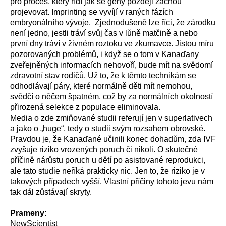
pro proces, který řídí jak se geny později začnou
projevovat. Imprinting se vyvíjí v raných fázích
embryonálního vývoje. Zjednodušeně lze říci, že zárodku
není jedno, jestli tráví svůj čas v lůně matčině a nebo
první dny tráví v živném roztoku ve zkumavce. Jistou míru
pozorovaných problémů, i když se o tom v Kanaďany
zveřejněných informacích nehovoří, bude mít na svědomí
zdravotní stav rodičů. Už to, že k těmto technikám se
odhodlávají páry, které normálně děti mít nemohou,
svědčí o něčem špatném, což by za normálních okolností
přirozená selekce z populace eliminovala.
Media o zde zmiňované studii referují jen v superlativech
a jako o „huge“, tedy o studii svým rozsahem obrovské.
Pravdou je, že Kanaďané učinili konec dohadům, zda IVF
zvyšuje riziko vrozených poruch či nikoli. O skutečné
příčině nárůstu poruch u dětí po asistované reprodukci,
ale tato studie neříká prakticky nic. Jen to, že riziko je v
takových případech vyšší. Vlastní příčiny tohoto jevu nám
tak dál zůstávají skryty.
Prameny:
NewScientist