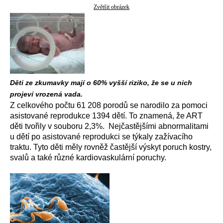
Zvětšit obrázek
Děti ze zkumavky mají o 60% vyšší riziko, že se u nich
projeví vrozená vada.
Z celkového počtu 61 208 porodů se narodilo za pomoci
asistované reprodukce 1394 dětí. To znamená, že ART
děti tvořily v souboru 2,3%. Nejčastějšími abnormalitami
u dětí po asistované reprodukci se týkaly zažívacího
traktu. Tyto děti měly rovněž častější výskyt poruch kostry,
svalů a také různé kardiovaskulární poruchy.