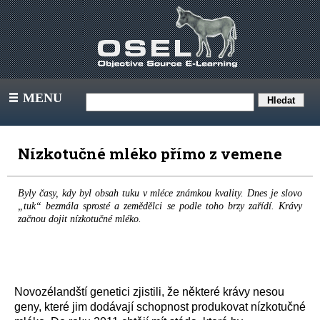
MENU
III
Nízkotučné mléko přímo z vemene
Byly časy, kdy byl obsah tuku v mléce známkou kvality. Dnes je slovo
„tuk“ bezmála sprosté a zemědělci se podle toho brzy zařídí. Krávy
začnou dojit nízkotučné mléko.
Novozélandští genetici zjistili, že některé krávy nesou
geny, které jim dodávají schopnost produkovat nízkotučné