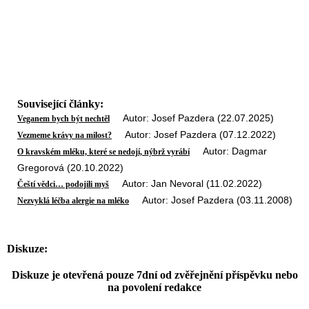
Související články:
Autor: Josef Pazdera (22.07.2025)
Veganem bych být nechtěl
Autor: Josef Pazdera (07.12.2022)
Vezmeme krávy na milost?
Autor: Dagmar
O kravském mléku, které se nedojí, nýbrž vyrábí
Gregorová (20.10.2022)
Autor: Jan Nevoral (11.02.2022)
Čeští vědci… podojili myš
Autor: Josef Pazdera (03.11.2008)
Nezvyklá léčba alergie na mléko
Diskuze:
Diskuze je otevřená pouze 7dní od zvěřejnění příspěvku nebo
na povolení redakce