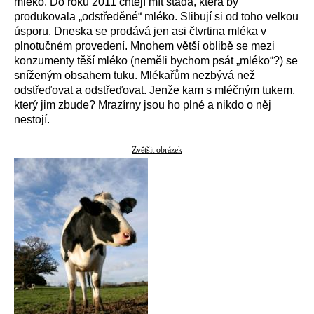
mléko. Do roku 2011 chtějí mít stáda, která by
produkovala „odstředěné“ mléko. Slibují si od toho velkou
úsporu. Dneska se prodává jen asi čtvrtina mléka v
plnotučném provedení. Mnohem větší oblibě se mezi
konzumenty těší mléko (neměli bychom psát „mléko“?) se
sníženým obsahem tuku. Mlékařům nezbývá než
odstřeďovat a odstřeďovat. Jenže kam s mléčným tukem,
který jim zbude? Mrazírny jsou ho plné a nikdo o něj
nestojí.
Zvětšit obrázek