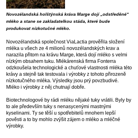
Novozélandská holštýnská kráva Marge dojí „odstředěné“
mléko a stane se zakladatelkou stáda, které bude
produkovat nízkotučné mléko.
Novozélandská společnost ViaLactia prověřila složení
mléka u všech ze 4 milionů novozélandských krav a
narazila přitom na krávu Marge, která dojí mléko s velmi
nízkým obsahem tuku. Mlékárenská firma Fonterra
odzkoušela technologické a chuťové vlastnosti mléka této
krávy a stejně tak testovala i výrobky z tohoto přirozeně
nízkotučného mléka. Výsledky jsou prý povzbudivé.
Mléko i výrobky z něj chutnají dobře.
Biotechnologové by rádi mléku nějaké tuky vrátili. Byly by
to ale především tuky s nenasycenými mastnými
kyselinami. Ty se těší u spotřebitelů mnohem lepší
pověsti a to by mohlo zvýšit zájem o mléko a mléčné
výrobky.