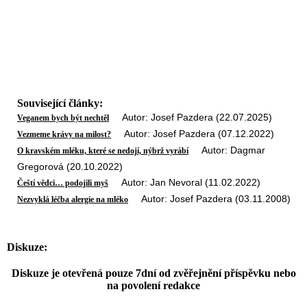
Související články:
Autor: Josef Pazdera (22.07.2025)
Veganem bych být nechtěl
Autor: Josef Pazdera (07.12.2022)
Vezmeme krávy na milost?
Autor: Dagmar
O kravském mléku, které se nedojí, nýbrž vyrábí
Gregorová (20.10.2022)
Autor: Jan Nevoral (11.02.2022)
Čeští vědci… podojili myš
Autor: Josef Pazdera (03.11.2008)
Nezvyklá léčba alergie na mléko
Diskuze:
Diskuze je otevřená pouze 7dní od zvěřejnění příspěvku nebo
na povolení redakce