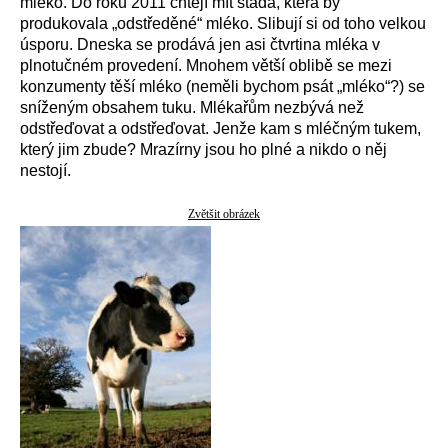
mléko. Do roku 2011 chtějí mít stáda, která by
produkovala „odstředěné“ mléko. Slibují si od toho velkou
úsporu. Dneska se prodává jen asi čtvrtina mléka v
plnotučném provedení. Mnohem větší oblibě se mezi
konzumenty těší mléko (neměli bychom psát „mléko“?) se
sníženým obsahem tuku. Mlékařům nezbývá než
odstřeďovat a odstřeďovat. Jenže kam s mléčným tukem,
který jim zbude? Mrazírny jsou ho plné a nikdo o něj
nestojí.
Zvětšit obrázek