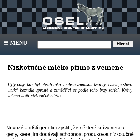
MENU
III
Nízkotučné mléko přímo z vemene
Byly časy, kdy byl obsah tuku v mléce známkou kvality. Dnes je slovo
„tuk“ bezmála sprosté a zemědělci se podle toho brzy zařídí. Krávy
začnou dojit nízkotučné mléko.
Novozélandští genetici zjistili, že některé krávy nesou
geny, které jim dodávají schopnost produkovat nízkotučné