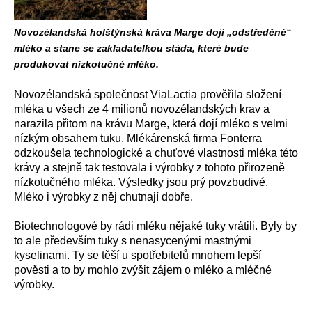
Novozélandská holštýnská kráva Marge dojí „odstředěné“
mléko a stane se zakladatelkou stáda, které bude
produkovat nízkotučné mléko.
Novozélandská společnost ViaLactia prověřila složení
mléka u všech ze 4 milionů novozélandských krav a
narazila přitom na krávu Marge, která dojí mléko s velmi
nízkým obsahem tuku. Mlékárenská firma Fonterra
odzkoušela technologické a chuťové vlastnosti mléka této
krávy a stejně tak testovala i výrobky z tohoto přirozeně
nízkotučného mléka. Výsledky jsou prý povzbudivé.
Mléko i výrobky z něj chutnají dobře.
Biotechnologové by rádi mléku nějaké tuky vrátili. Byly by
to ale především tuky s nenasycenými mastnými
kyselinami. Ty se těší u spotřebitelů mnohem lepší
pověsti a to by mohlo zvýšit zájem o mléko a mléčné
výrobky.