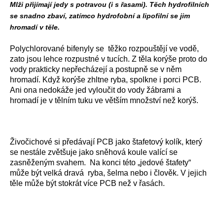
Mlži přijímají jedy s potravou (i s řasami). Těch hydrofilních
se snadno zbaví, zatímco hydrofobní a lipofilní se jim
hromadí v těle.
Polychlorované bifenyly se těžko rozpouštějí ve vodě,
zato jsou lehce rozpustné v tucích. Z těla korýše proto do
vody prakticky nepřecházejí a postupně se v něm
hromadí. Když korýše zhltne ryba, spolkne i porci PCB.
Ani ona nedokáže jed vyloučit do vody žábrami a
hromadí je v tělním tuku ve větším množství než korýš.
Živočichové si předávají PCB jako štafetový kolík, který
se nestále zvětšuje jako sněhová koule valící se
zasněženým svahem. Na konci této „jedové štafety“
může být velká dravá ryba, šelma nebo i člověk. V jejich
těle může být stokrát více PCB než v řasách.