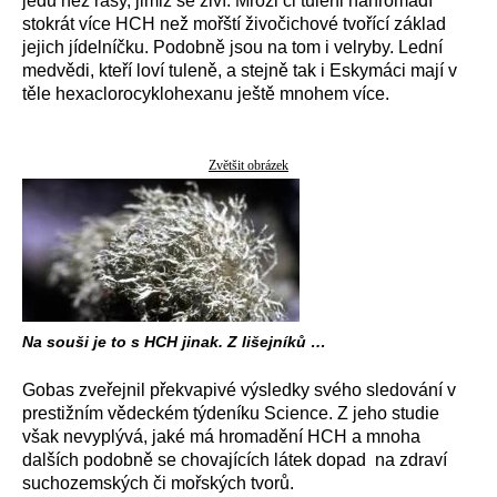
jedu než řasy, jimiž se živí. Mroži či tuleni nahromadí
stokrát více HCH než mořští živočichové tvořící základ
jejich jídelníčku. Podobně jsou na tom i velryby. Lední
medvědi, kteří loví tuleně, a stejně tak i Eskymáci mají v
těle hexaclorocyklohexanu ještě mnohem více.
Zvětšit obrázek
Na souši je to s HCH jinak. Z lišejníků …
Gobas zveřejnil překvapivé výsledky svého sledování v
prestižním vědeckém týdeníku Science. Z jeho studie
však nevyplývá, jaké má hromadění HCH a mnoha
dalších podobně se chovajících látek dopad na zdraví
suchozemských či mořských tvorů.