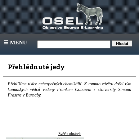
MENU
III
Přehlédnuté jedy
Přehlížíme tisíce nebezpečných chemikálií. K tomuto závěru došel tým
kanadských vědců vedený Frankem Gobasem z University Simona
Frasera v Burnaby.
Zvětšit obrázek