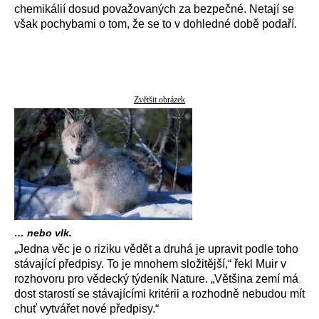
chemikálií dosud považovaných za bezpečné. Netají se
však pochybami o tom, že se to v dohledné době podaří.
Zvětšit obrázek
… nebo vlk.
„Jedna věc je o riziku vědět a druhá je upravit podle toho
stávající předpisy. To je mnohem složitější,“ řekl Muir v
rozhovoru pro vědecký týdeník Nature. „Většina zemí má
dost starostí se stávajícími kritérii a rozhodně nebudou mít
chuť vytvářet nové předpisy.“