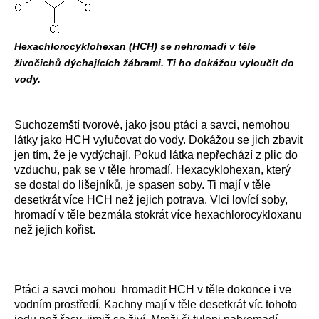
Hexachlorocyklohexan (HCH) se nehromadí v těle
živočichů dýchajících žábrami. Ti ho dokážou vyloučit do
vody.
Suchozemští tvorové, jako jsou ptáci a savci, nemohou
látky jako HCH vylučovat do vody. Dokážou se jich zbavit
jen tím, že je vydýchají. Pokud látka nepřechází z plic do
vzduchu, pak se v těle hromadí. Hexacyklohexan, který
se dostal do lišejníků, je spasen soby. Ti mají v těle
desetkrát více HCH než jejich potrava. Vlci lovící soby,
hromadí v těle bezmála stokrát více hexachlorocykloxanu
než jejich kořist.
Ptáci a savci mohou hromadit HCH v těle dokonce i ve
vodním prostředí. Kachny mají v těle desetkrát víc tohoto