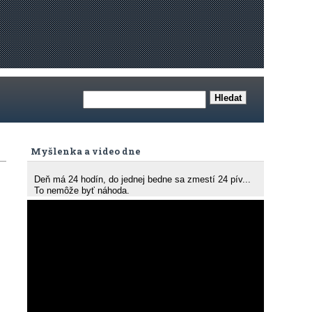
Myšlenka a video dne
Deň má 24 hodín, do jednej bedne sa zmestí 24 pív...
To nemôže byť náhoda.