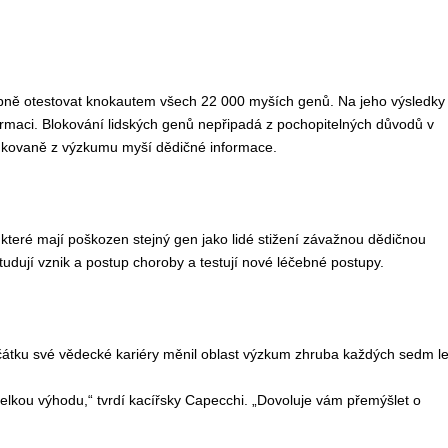
ostupně otestovat knokautem všech 22 000 myších genů. Na jeho výsledky
nformaci. Blokování lidských genů nepřipadá z pochopitelných důvodů v
dkovaně z výzkumu myší dědičné informace.
 které mají poškozen stejný gen jako lidé stižení závažnou dědičnou
dují vznik a postup choroby a testují nové léčebné postupy.
čátku své vědecké kariéry měnil oblast výzkum zhruba každých sedm le
 velkou výhodu,“ tvrdí kacířsky Capecchi. „Dovoluje vám přemýšlet o