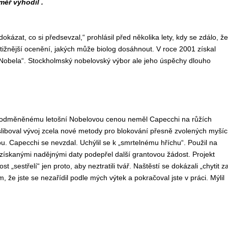
měř vyhodil .
at, co si předsevzal,“ prohlásil před několika lety, kdy se zdálo, že
tižnější ocenění, jakých může biolog dosáhnout. V roce 2001 získal
obela“. Stockholmský nobelovský výbor ale jeho úspěchy dlouho
u odměněnému letošní Nobelovou cenou neměl Capecchi na růžích
 sliboval vývoj zcela nové metody pro blokování přesně zvolených myší
u. Capecchi se nevzdal. Uchýlil se k „smrtelnému hříchu“. Použil na
získanými nadějnými daty podepřel další grantovou žádost. Projekt
 „sestřelí“ jen proto, aby neztratili tvář. Naštěstí se dokázali „chytit z
že jste se nezařídil podle mých výtek a pokračoval jste v práci. Mýlil