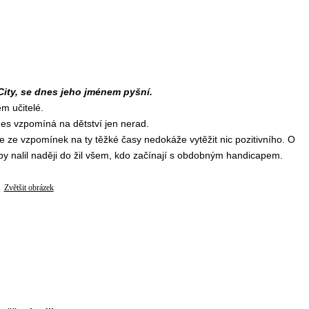
City, se dnes jeho jménem pyšní.
ěm učitelé.
nes vzpomíná na dětství jen nerad.
že ze vzpomínek na ty těžké časy nedokáže vytěžit nic pozitivního. O
aby nalil naději do žil všem, kdo začínají s obdobným handicapem.
Zvětšit obrázek