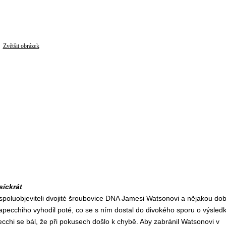
Zvětšit obrázek
síckrát
 spoluobjeviteli dvojité šroubovice DNA Jamesi Watsonovi a nějakou do
ecchiho vyhodil poté, co se s ním dostal do divokého sporu o výsled
cchi se bál, že při pokusech došlo k chybě. Aby zabránil Watsonovi v