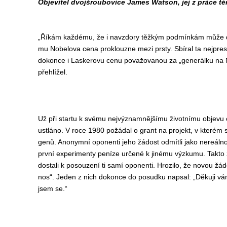
Objevitel dvojšroubovice James Watson, jej z práce té
„Říkám každému, že i navzdory těžkým podmínkám může dokáz
mu Nobelova cena proklouzne mezi prsty. Sbíral ta nejpres
dokonce i Laskerovu cenu považovanou za „generálku na N
přehlížel.
Už při startu k svému nejvýznamnějšímu životnímu objev
ustláno. V roce 1980 požádal o grant na projekt, v kterém
genů. Anonymní oponenti jeho žádost odmítli jako nereálno
první experimenty peníze určené k jinému výzkumu. Takto 
dostali k posouzení ti samí oponenti. Hrozilo, že novou žádost
nos“. Jeden z nich dokonce do posudku napsal: „Děkuji vám, 
jsem se.“