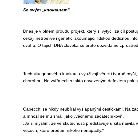
Se svým „knokautem“
Dnes je v plném proudu projekt, který si vytyčil za cíl p
čekají netrpělivě i genetici zkoumající lidskou dědičnou i
úvahu. O tajích DNA člověka se proto dozvídáme zprostře
Techniku genového knokautu využívají vědci i tvorbě myší,
chorobou. Na zvířatech s takto navozeným defektem pak stu
Capecchi se nikdy neubíral vyšlapanými cestičkami. Na za
a mnozí se mu smáli jako „věčnému začátečníkovi“.
„Já si myslím, že ve skutečnosti představuje určitá naivita
věcech, které předtím nikoho nenapadly.“