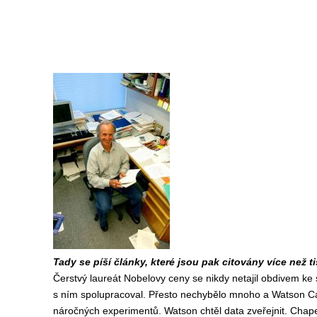
Tady se píší články, které jsou pak citovány více než ti
Čerstvý laureát Nobelovy ceny se nikdy netajil obdivem ke
s ním spolupracoval. Přesto nechybělo mnoho a Watson Cap
náročných experimentů. Watson chtěl data zveřejnit. Chape