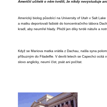
Američtí učitelé o něm tvrdili, že nikdy nevystuduje ani
Americký biolog působící na University of Utah v Salt Lake 
a matku deportovali fašisté do koncentračního tábora Dachau.
kradl, aby neumřel hlady. Přežil jen díky tvrdé nátuře a not
Když se Mariova matka vrátila z Dachau, našla syna polomr
příbuzným do Filadelfie. V devíti letech se Capechci ocitá 
slovo anglicky, neumí číst, psát ani počítat.