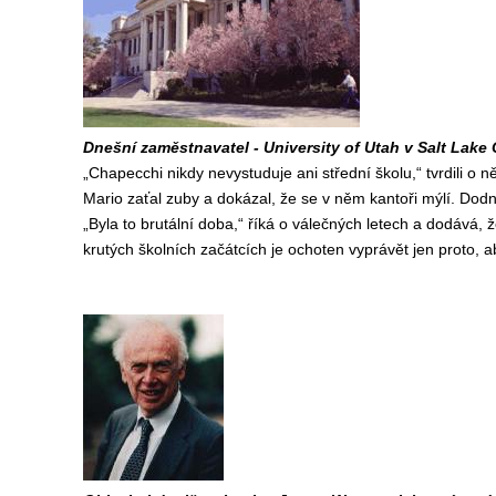
Dnešní zaměstnavatel - University of Utah v Salt Lake 
„Chapecchi nikdy nevystuduje ani střední školu,“ tvrdili o n
Mario zaťal zuby a dokázal, že se v něm kantoři mýlí. Dod
„Byla to brutální doba,“ říká o válečných letech a dodává, 
krutých školních začátcích je ochoten vyprávět jen proto, 