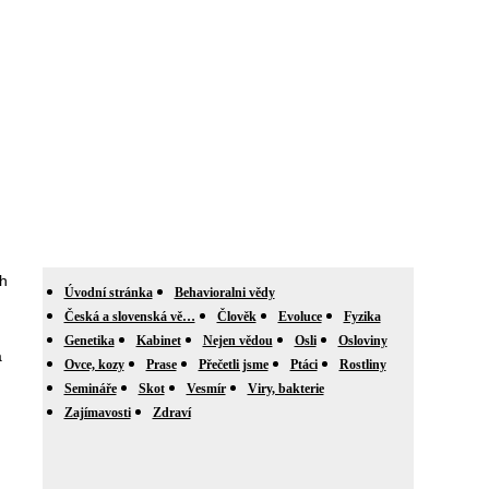
ch
Úvodní stránka
Behavioralni vědy
Česká a slovenská vě…
Člověk
Evoluce
Fyzika
Genetika
Kabinet
Nejen vědou
Osli
Osloviny
a
Ovce, kozy
Prase
Přečetli jsme
Ptáci
Rostliny
Semináře
Skot
Vesmír
Viry, bakterie
Zajímavosti
Zdraví