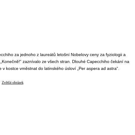
cchiho za jednoho z laureátů letošní Nobelovy ceny za fyziologii a
. „Konečně!“ zaznívalo ze všech stran. Dlouhé Capecchiho čekání na
ze v kostce vměstnat do latinského úsloví „Per aspera ad astra“.
Zvětšit obrázek