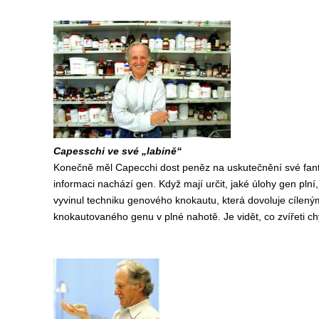
Capesschi ve své „labině“
Konečně měl Capecchi dost peněz na uskutečnění své fanta
informaci nachází gen. Když mají určit, jaké úlohy gen pln
vyvinul techniku genového knokautu, která dovoluje cíleným
knokautovaného genu v plné nahotě. Je vidět, co zvířeti chy