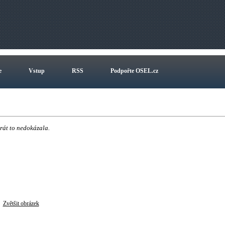
e
Vstup
RSS
Podpořte OSEL.cz
rát to nedokázala.
Zvětšit obrázek