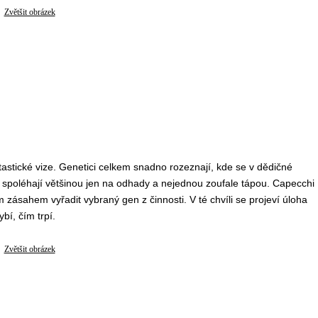
Zvětšit obrázek
stické vize. Genetici celkem snadno rozeznají, kde se v dědičné
í, spoléhají většinou jen na odhady a nejednou zoufale tápou. Capecchi
 zásahem vyřadit vybraný gen z činnosti. V té chvíli se projeví úloha
bí, čím trpí.
Zvětšit obrázek