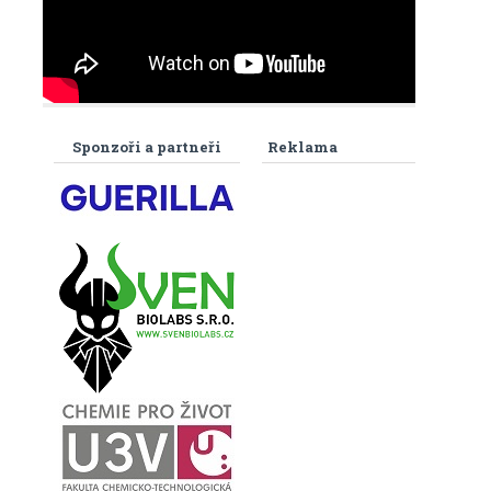
Sponzoři a partneři
Reklama