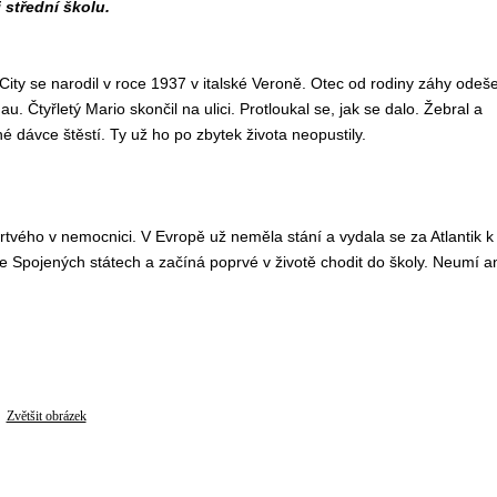
 střední školu.
City se narodil v roce 1937 v italské Veroně. Otec od rodiny záhy odeše
 Čtyřletý Mario skončil na ulici. Protloukal se, jak se dalo. Žebral a
né dávce štěstí. Ty už ho po zbytek života neopustily.
tvého v nemocnici. V Evropě už neměla stání a vydala se za Atlantik k
ve Spojených státech a začíná poprvé v životě chodit do školy. Neumí a
Zvětšit obrázek