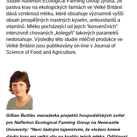
Studie Nafferton Ecological Farming Group zjistila, že
pastva krav na ekologických farmách ve Velké Británii
dává vzniknout mléku, které obsahuje významně vyšší
obsah prospěšných mastných kyselin, antioxidantů a
vitamínů. Mléko pocházející od jejich “konvenčních”
intenzivně chovaných „kolegyň“ takových parametrů
nedosahuje. Výsledky této studie mléčné produkce ve
Velké Británii jsou publikovány on-line v Journal of
Science of Food and Agriculture.
Gillian Buttler, manažerka projektů hospodářských zvířat
pro Nafferton Ecological Farming Group na Newcastle
University: “Není žádným tajemstvím, že složení krmné
dávky krav má velký vliv na kvalitu jejich mléka. Odlišnost