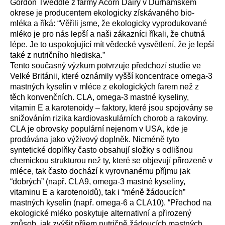
Gordon Tweddle z farmy Acorn Dairy v Durhamském
okrese je producentem ekologicky získávaného bio-
mléka a říká: “Věřili jsme, že ekologicky vyprodukované
mléko je pro nás lepší a naši zákazníci říkali, že chutná
lépe. Je to uspokojující mít vědecké vysvětlení, že je lepší
také z nutričního hlediska.”
Tento současný výzkum potvrzuje předchozí studie ve
Velké Británii, které oznámily vyšší koncentrace omega-3
mastných kyselin v mléce z ekologických farem než z
těch konvenčních. CLA, omega-3 mastné kyseliny,
vitamin E a karotenoidy – faktory, které jsou spojovány se
snižováním rizika kardiovaskulárních chorob a rakoviny.
CLA je obrovsky populární nejenom v USA, kde je
prodávána jako výživový doplněk. Nicméně tyto
syntetické doplňky často obsahují složky s odlišnou
chemickou strukturou než ty, které se objevují přirozeně v
mléce, tak často dochází k vyrovnanému příjmu jak
“dobrých” (např. CLA9, omega-3 mastné kyseliny,
vitaminu E a karotenoidů), tak i “méně žádoucích”
mastných kyselin (např. omega-6 a CLA10). “Přechod na
ekologické mléko poskytuje alternativní a přirozený
způsob, jak zvýšit příjem nutričně žádoucích mastných