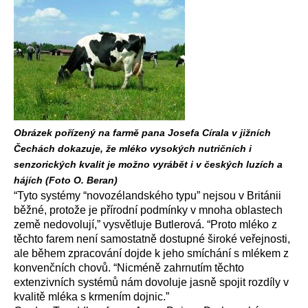
Obrázek pořízený na farmě pana Josefa Círala v jižních
Čechách dokazuje, že mléko vysokých nutričních i
senzorických kvalit je možno vyrábět i v českých luzích a
hájích (Foto O. Beran)
“Tyto systémy “novozélandského typu” nejsou v Británii
běžné, protože je přírodní podmínky v mnoha oblastech
země nedovolují,” vysvětluje Butlerová. “Proto mléko z
těchto farem není samostatně dostupné široké veřejnosti,
ale během zpracování dojde k jeho smíchání s mlékem z
konvenčních chovů. “Nicméně zahrnutím těchto
extenzivních systémů nám dovoluje jasně spojit rozdíly v
kvalitě mléka s krmením dojnic.”