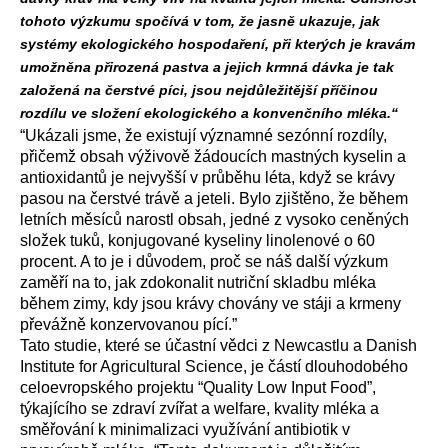
tohoto výzkumu spočívá v tom, že jasně ukazuje, jak
systémy ekologického hospodaření, při kterých je kravám
umožněna přirozená pastva a jejich krmná dávka je tak
založená na čerstvé píci, jsou nejdůležitější příčinou
rozdílu ve složení ekologického a konvenčního mléka.“
“Ukázali jsme, že existují významné sezónní rozdíly,
přičemž obsah výživově žádoucích mastných kyselin a
antioxidantů je nejvyšší v průběhu léta, když se krávy
pasou na čerstvé trávě a jeteli. Bylo zjištěno, že během
letních měsíců narostl obsah, jedné z vysoko ceněných
složek tuků, konjugované kyseliny linolenové o 60
procent. A to je i důvodem, proč se náš další výzkum
zaměří na to, jak zdokonalit nutriční skladbu mléka
během zimy, kdy jsou krávy chovány ve stáji a krmeny
převážně konzervovanou pící.”
Tato studie, které se účastní vědci z Newcastlu a Danish
Institute for Agricultural Science, je částí dlouhodobého
celoevropského projektu “Quality Low Input Food”,
týkajícího se zdraví zvířat a welfare, kvality mléka a
směřování k minimalizaci využívání antibiotik v