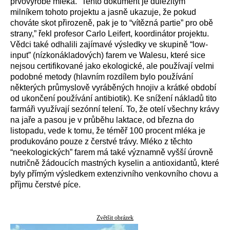
prvovýrobě mléka. “Tento dokument je důležitým
milníkem tohoto projektu a jasně ukazuje, že pokud
chováte skot přirozeně, pak je to “vítězná partie” pro obě
strany,” řekl profesor Carlo Leifert, koordinátor projektu.
Vědci také odhalili zajímavé výsledky ve skupině “low-
input” (nízkonákladových) farem ve Walesu, které sice
nejsou certifikované jako ekologické, ale používají velmi
podobné metody (hlavním rozdílem bylo používání
některých průmyslově vyráběných hnojiv a krátké období
od ukončení používání antibiotik). Ke snížení nákladů tito
farmáři využívají sezónní telení. To, že otelí všechny krávy
na jaře a pasou je v průběhu laktace, od března do
listopadu, vede k tomu, že téměř 100 procent mléka je
produkováno pouze z čerstvé trávy. Mléko z těchto
“neekologických” farem má také významně vyšší úrovně
nutričně žádoucích mastných kyselin a antioxidantů, které
byly přímým výsledkem extenzivního venkovního chovu a
příjmu čerstvé píce.
Zvětšit obrázek