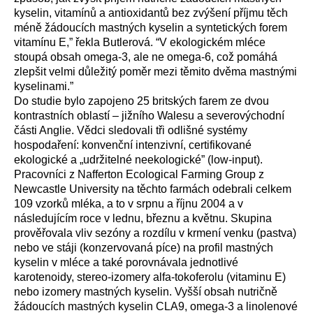
kyselin, vitamínů a antioxidantů bez zvýšení příjmu těch
méně žádoucích mastných kyselin a syntetických forem
vitamínu E,” řekla Butlerová. “V ekologickém mléce
stoupá obsah omega-3, ale ne omega-6, což pomáhá
zlepšit velmi důležitý poměr mezi těmito dvěma mastnými
kyselinami.”
Do studie bylo zapojeno 25 britských farem ze dvou
kontrastních oblastí – jižního Walesu a severovýchodní
části Anglie. Vědci sledovali tři odlišné systémy
hospodaření: konvenční intenzivní, certifikované
ekologické a „udržitelné neekologické” (low-input).
Pracovníci z Nafferton Ecological Farming Group z
Newcastle University na těchto farmách odebrali celkem
109 vzorků mléka, a to v srpnu a říjnu 2004 a v
následujícím roce v lednu, březnu a květnu. Skupina
prověřovala vliv sezóny a rozdílu v krmení venku (pastva)
nebo ve stáji (konzervovaná píce) na profil mastných
kyselin v mléce a také porovnávala jednotlivé
karotenoidy, stereo-izomery alfa-tokoferolu (vitaminu E)
nebo izomery mastných kyselin. Vyšší obsah nutričně
žádoucích mastných kyselin CLA9, omega-3 a linolenové