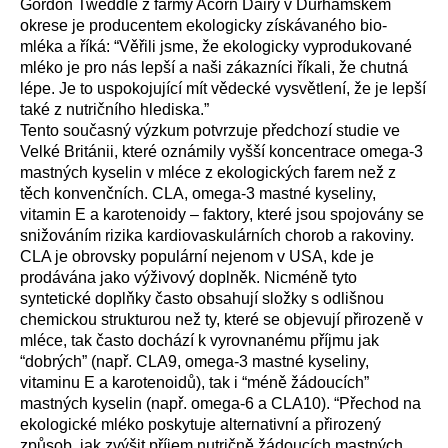
Gordon Tweddle z farmy Acorn Dairy v Durhamském
okrese je producentem ekologicky získávaného bio-
mléka a říká: “Věřili jsme, že ekologicky vyprodukované
mléko je pro nás lepší a naši zákazníci říkali, že chutná
lépe. Je to uspokojující mít vědecké vysvětlení, že je lepší
také z nutričního hlediska.”
Tento současný výzkum potvrzuje předchozí studie ve
Velké Británii, které oznámily vyšší koncentrace omega-3
mastných kyselin v mléce z ekologických farem než z
těch konvenčních. CLA, omega-3 mastné kyseliny,
vitamin E a karotenoidy – faktory, které jsou spojovány se
snižováním rizika kardiovaskulárních chorob a rakoviny.
CLA je obrovsky populární nejenom v USA, kde je
prodávána jako výživový doplněk. Nicméně tyto
syntetické doplňky často obsahují složky s odlišnou
chemickou strukturou než ty, které se objevují přirozeně v
mléce, tak často dochází k vyrovnanému příjmu jak
“dobrých” (např. CLA9, omega-3 mastné kyseliny,
vitaminu E a karotenoidů), tak i “méně žádoucích”
mastných kyselin (např. omega-6 a CLA10). “Přechod na
ekologické mléko poskytuje alternativní a přirozený
způsob, jak zvýšit příjem nutričně žádoucích mastných