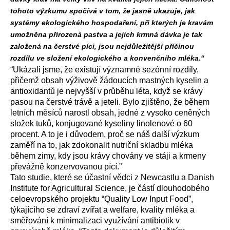
tohoto výzkumu spočívá v tom, že jasně ukazuje, jak
systémy ekologického hospodaření, při kterých je kravám
umožněna přirozená pastva a jejich krmná dávka je tak
založená na čerstvé píci, jsou nejdůležitější příčinou
rozdílu ve složení ekologického a konvenčního mléka.“
“Ukázali jsme, že existují významné sezónní rozdíly,
přičemž obsah výživově žádoucích mastných kyselin a
antioxidantů je nejvyšší v průběhu léta, když se krávy
pasou na čerstvé trávě a jeteli. Bylo zjištěno, že během
letních měsíců narostl obsah, jedné z vysoko ceněných
složek tuků, konjugované kyseliny linolenové o 60
procent. A to je i důvodem, proč se náš další výzkum
zaměří na to, jak zdokonalit nutriční skladbu mléka
během zimy, kdy jsou krávy chovány ve stáji a krmeny
převážně konzervovanou pící.”
Tato studie, které se účastní vědci z Newcastlu a Danish
Institute for Agricultural Science, je částí dlouhodobého
celoevropského projektu “Quality Low Input Food”,
týkajícího se zdraví zvířat a welfare, kvality mléka a
směřování k minimalizaci využívání antibiotik v