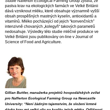
Studie Nafferton Ecological Farming Group zjistila, že
pastva krav na ekologických farmách ve Velké Británii
dává vzniknout mléku, které obsahuje významně vyšší
obsah prospěšných mastných kyselin, antioxidantů a
vitamínů. Mléko pocházející od jejich “konvenčních”
intenzivně chovaných „kolegyň“ takových parametrů
nedosahuje. Výsledky této studie mléčné produkce ve
Velké Británii jsou publikovány on-line v Journal of
Science of Food and Agriculture.
Gillian Buttler, manažerka projektů hospodářských zvířat
pro Nafferton Ecological Farming Group na Newcastle
University: “Není žádným tajemstvím, že složení krmné
dávky krav má velký vliv na kvalitu jejich mléka. Odlišnost