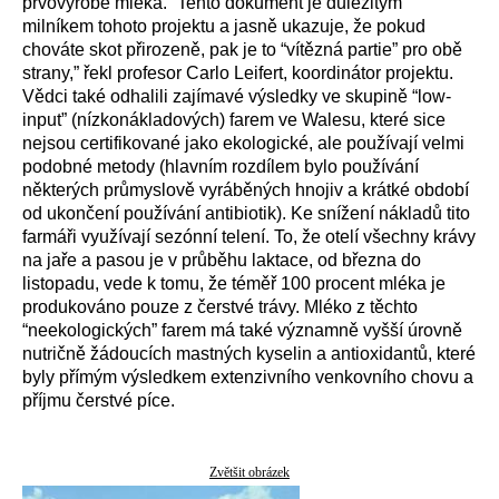
prvovýrobě mléka. “Tento dokument je důležitým
milníkem tohoto projektu a jasně ukazuje, že pokud
chováte skot přirozeně, pak je to “vítězná partie” pro obě
strany,” řekl profesor Carlo Leifert, koordinátor projektu.
Vědci také odhalili zajímavé výsledky ve skupině “low-
input” (nízkonákladových) farem ve Walesu, které sice
nejsou certifikované jako ekologické, ale používají velmi
podobné metody (hlavním rozdílem bylo používání
některých průmyslově vyráběných hnojiv a krátké období
od ukončení používání antibiotik). Ke snížení nákladů tito
farmáři využívají sezónní telení. To, že otelí všechny krávy
na jaře a pasou je v průběhu laktace, od března do
listopadu, vede k tomu, že téměř 100 procent mléka je
produkováno pouze z čerstvé trávy. Mléko z těchto
“neekologických” farem má také významně vyšší úrovně
nutričně žádoucích mastných kyselin a antioxidantů, které
byly přímým výsledkem extenzivního venkovního chovu a
příjmu čerstvé píce.
Zvětšit obrázek