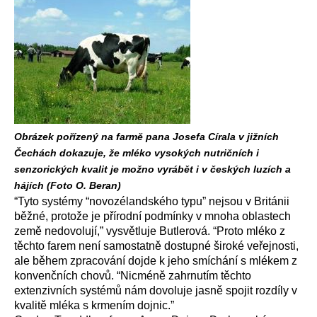
Obrázek pořízený na farmě pana Josefa Círala v jižních
Čechách dokazuje, že mléko vysokých nutričních i
senzorických kvalit je možno vyrábět i v českých luzích a
hájích (Foto O. Beran)
“Tyto systémy “novozélandského typu” nejsou v Británii
běžné, protože je přírodní podmínky v mnoha oblastech
země nedovolují,” vysvětluje Butlerová. “Proto mléko z
těchto farem není samostatně dostupné široké veřejnosti,
ale během zpracování dojde k jeho smíchání s mlékem z
konvenčních chovů. “Nicméně zahrnutím těchto
extenzivních systémů nám dovoluje jasně spojit rozdíly v
kvalitě mléka s krmením dojnic.”