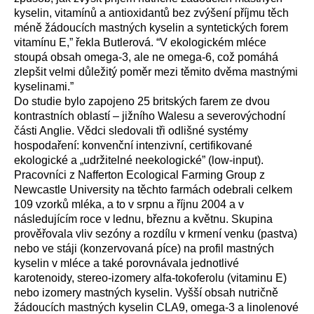
kyselin, vitamínů a antioxidantů bez zvýšení příjmu těch
méně žádoucích mastných kyselin a syntetických forem
vitamínu E,” řekla Butlerová. “V ekologickém mléce
stoupá obsah omega-3, ale ne omega-6, což pomáhá
zlepšit velmi důležitý poměr mezi těmito dvěma mastnými
kyselinami.”
Do studie bylo zapojeno 25 britských farem ze dvou
kontrastních oblastí – jižního Walesu a severovýchodní
části Anglie. Vědci sledovali tři odlišné systémy
hospodaření: konvenční intenzivní, certifikované
ekologické a „udržitelné neekologické” (low-input).
Pracovníci z Nafferton Ecological Farming Group z
Newcastle University na těchto farmách odebrali celkem
109 vzorků mléka, a to v srpnu a říjnu 2004 a v
následujícím roce v lednu, březnu a květnu. Skupina
prověřovala vliv sezóny a rozdílu v krmení venku (pastva)
nebo ve stáji (konzervovaná píce) na profil mastných
kyselin v mléce a také porovnávala jednotlivé
karotenoidy, stereo-izomery alfa-tokoferolu (vitaminu E)
nebo izomery mastných kyselin. Vyšší obsah nutričně
žádoucích mastných kyselin CLA9, omega-3 a linolenové