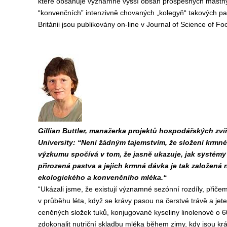
které obsahuje významně vyšší obsah prospěšných mastných 
“konvenčních” intenzivně chovaných „kolegyň“ takových pa
Británii jsou publikovány on-line v Journal of Science of Fo
Gillian Buttler, manažerka projektů hospodářských zví
University: “Není žádným tajemstvím, že složení krmné 
výzkumu spočívá v tom, že jasně ukazuje, jak systém
přirozená pastva a jejich krmná dávka je tak založená na
ekologického a konvenčního mléka.“
“Ukázali jsme, že existují významné sezónní rozdíly, přiče
v průběhu léta, když se krávy pasou na čerstvé trávě a jete
ceněných složek tuků, konjugované kyseliny linolenové o 60
zdokonalit nutriční skladbu mléka během zimy, kdy jsou kr