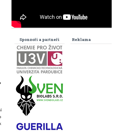
Sponzoři a partneři
Reklama
o
í
o
k