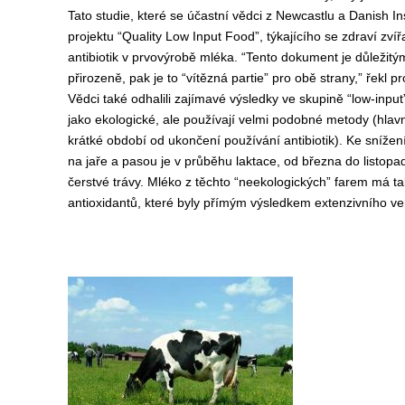
Tato studie, které se účastní vědci z Newcastlu a Danish In
projektu “Quality Low Input Food”, týkajícího se zdraví zvíř
antibiotik v prvovýrobě mléka. “Tento dokument je důležitý
přirozeně, pak je to “vítězná partie” pro obě strany,” řekl pr
Vědci také odhalili zajímavé výsledky ve skupině “low-inpu
jako ekologické, ale používají velmi podobné metody (hla
krátké období od ukončení používání antibiotik). Ke snížení 
na jaře a pasou je v průběhu laktace, od března do listop
čerstvé trávy. Mléko z těchto “neekologických” farem má 
antioxidantů, které byly přímým výsledkem extenzivního ve