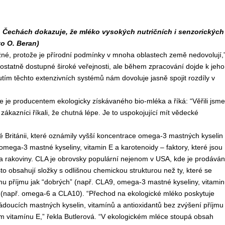
ch Čechách dokazuje, že mléko vysokých nutričních i senzorických
to O. Beran)
žné, protože je přírodní podmínky v mnoha oblastech země nedovolují,
mostatně dostupné široké veřejnosti, ale během zpracování dojde k jeho
m těchto extenzivních systémů nám dovoluje jasně spojit rozdíly v
e producentem ekologicky získávaného bio-mléka a říká: “Věřili jsme
ákazníci říkali, že chutná lépe. Je to uspokojující mít vědecké
 Británii, které oznámily vyšší koncentrace omega-3 mastných kyselin 
mega-3 mastné kyseliny, vitamin E a karotenoidy – faktory, které jsou
 a rakoviny. CLA je obrovsky populární nejenom v USA, kde je prodává
to obsahují složky s odlišnou chemickou strukturou než ty, které se
mu příjmu jak “dobrých” (např. CLA9, omega-3 mastné kyseliny, vitamin
n (např. omega-6 a CLA10). “Přechod na ekologické mléko poskytuje
 žádoucích mastných kyselin, vitamínů a antioxidantů bez zvýšení příjmu
m vitamínu E,” řekla Butlerová. “V ekologickém mléce stoupá obsah