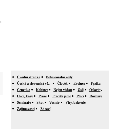
o
Úvodní stránka
Behavioralni vědy
Česká a slovenská vě…
Člověk
Evoluce
Fyzika
Genetika
Kabinet
Nejen vědou
Osli
Osloviny
Ovce, kozy
Prase
Přečetli jsme
Ptáci
Rostliny
Semináře
Skot
Vesmír
Viry, bakterie
Zajímavosti
Zdraví