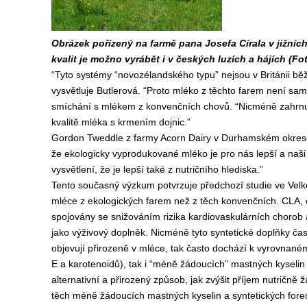
Obrázek pořízený na farmě pana Josefa Círala v jižní
kvalit je možno vyrábět i v českých luzích a hájích (Fo
“Tyto systémy “novozélandského typu” nejsou v Británii bě
vysvětluje Butlerová. “Proto mléko z těchto farem není sa
smíchání s mlékem z konvenčních chovů. “Nicméně zahrnutí
kvalitě mléka s krmením dojnic.”
Gordon Tweddle z farmy Acorn Dairy v Durhamském okrese j
že ekologicky vyprodukované mléko je pro nás lepší a naši z
vysvětlení, že je lepší také z nutričního hlediska.”
Tento současný výzkum potvrzuje předchozí studie ve Velké
mléce z ekologických farem než z těch konvenčních. CLA, o
spojovány se snižováním rizika kardiovaskulárních chorob
jako výživový doplněk. Nicméně tyto syntetické doplňky čas
objevují přirozeně v mléce, tak často dochází k vyrovnané
E a karotenoidů), tak i “méně žádoucích” mastných kyseli
alternativní a přirozený způsob, jak zvýšit příjem nutričně
těch méně žádoucích mastných kyselin a syntetických fore