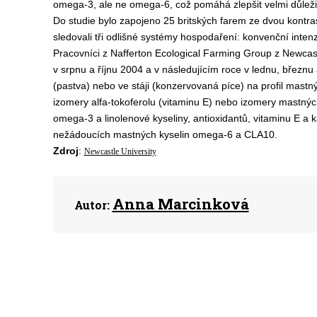
omega-3, ale ne omega-6, což pomáhá zlepšit velmi důlež
Do studie bylo zapojeno 25 britských farem ze dvou kontras
sledovali tři odlišné systémy hospodaření: konvenční intenzi
Pracovníci z Nafferton Ecological Farming Group z Newcast
v srpnu a říjnu 2004 a v následujícím roce v lednu, březnu
(pastva) nebo ve stáji (konzervovaná píce) na profil mastný
izomery alfa-tokoferolu (vitaminu E) nebo izomery mastnýc
omega-3 a linolenové kyseliny, antioxidantů, vitaminu E a 
nežádoucích mastných kyselin omega-6 a CLA10.
Zdroj
:
Newcastle University
Anna Marcinková
Autor: