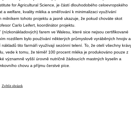
stitute for Agricultural Science, je částí dlouhodobého celoevropského
at a welfare, kvality mléka a směřování k minimalizaci využívání
m milníkem tohoto projektu a jasně ukazuje, že pokud chováte skot
ofesor Carlo Leifert, koordinátor projektu.
t” (nízkonákladových) farem ve Walesu, které sice nejsou certifikované
vním rozdílem bylo používání některých průmyslově vyráběných hnojiv a
nákladů tito farmáři využívají sezónní telení. To, že otelí všechny kráv
adu, vede k tomu, že téměř 100 procent mléka je produkováno pouze z
také významně vyšší úrovně nutričně žádoucích mastných kyselin a
nkovního chovu a příjmu čerstvé píce.
Zvětšit obrázek