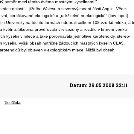
itý poměr mezi těmito dvěma mastnými kyselinami.”
tních oblastí – jižního Walesu a severovýchodní části Anglie. Vědci
vní, certifikované ekologické a „udržitelné neekologické” (low-input).
le University na těchto farmách odebrali celkem 109 vzorků mléka, a t
 a květnu. Skupina prověřovala vliv sezóny a rozdílu v krmení venku
ch kyselin v mléce a také porovnávala jednotlivé karotenoidy, stereo-
h kyselin. Vyšší obsah nutričně žádoucích mastných kyselin CLA9,
karotenoidů byl objeven v ekologickém mléce. Nižší byl obsah
Datum:
29.05.2008 22:11
Tisk článku