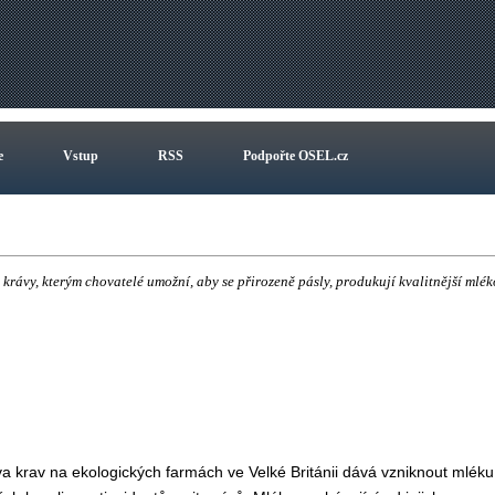
e
Vstup
RSS
Podpořte OSEL.cz
krávy, kterým chovatelé umožní, aby se přirozeně pásly, produkují kvalitnější mlék
tva krav na ekologických farmách ve Velké Británii dává vzniknout mléku