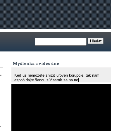
Myšlenka a video dne
o.
Keď už nemôžete znížiť úroveň korupcie, tak nám
aspoň dajte šancu zúčastniť sa na nej.
,