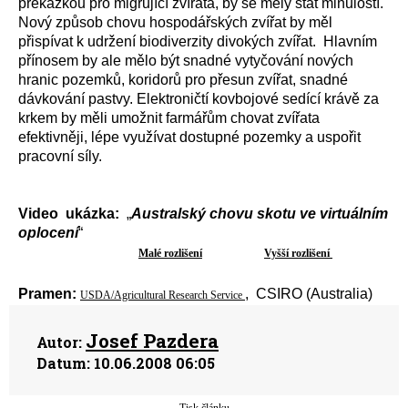
překážkou pro migrující zvířata, by se měly stát minulostí.
Nový způsob chovu hospodářských zvířat by měl
přispívat k udržení biodiverzity divokých zvířat. Hlavním
přínosem by ale mělo být snadné vytyčování nových
hranic pozemků, koridorů pro přesun zvířat, snadné
dávkování pastvy. Elektroničtí kovbojové sedící krávě za
krkem by měli umožnit farmářům chovat zvířata
efektivněji, lépe využívat dostupné pozemky a uspořit
pracovní síly.
Video ukázka:
„
Australský chovu skotu ve virtuálním
oplocení
“
Malé rozlišení
Vyšší rozlišení
Pramen:
, CSIRO (Australia)
USDA/Agricultural Research Service
Josef Pazdera
Autor:
Datum:
10.06.2008 06:05