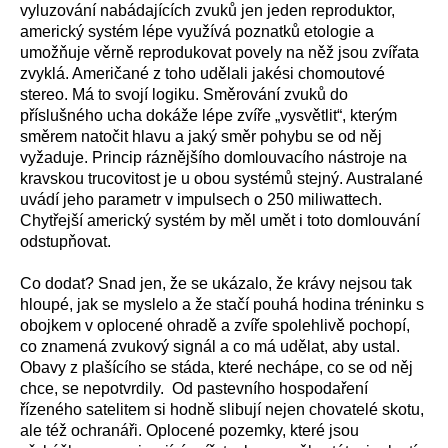
vyluzování nabádajících zvuků jen jeden reproduktor,
americký systém lépe využívá poznatků etologie a
umožňuje věrně reprodukovat povely na něž jsou zvířata
zvyklá. Američané z toho udělali jakési chomoutové
stereo. Má to svojí logiku. Směrování zvuků do
příslušného ucha dokáže lépe zvíře „vysvětlit“, kterým
směrem natočit hlavu a jaký směr pohybu se od něj
vyžaduje. Princip ráznějšího domlouvacího nástroje na
kravskou trucovitost je u obou systémů stejný. Australané
uvádí jeho parametr v impulsech o 250 miliwattech.
Chytřejší americký systém by měl umět i toto domlouvání
odstupňovat.
Co dodat? Snad jen, že se ukázalo, že krávy nejsou tak
hloupé, jak se myslelo a že stačí pouhá hodina tréninku s
obojkem v oplocené ohradě a zvíře spolehlivě pochopí,
co znamená zvukový signál a co má udělat, aby ustal.
Obavy z plašícího se stáda, které nechápe, co se od něj
chce, se nepotvrdily. Od pastevního hospodaření
řízeného satelitem si hodně slibují nejen chovatelé skotu,
ale též ochranáři. Oplocené pozemky, které jsou