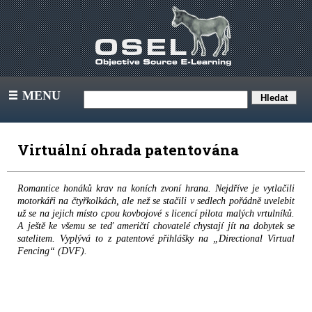
MENU
III
Virtuální ohrada patentována
Romantice honáků krav na koních zvoní hrana. Nejdříve je vytlačili
motorkáři na čtyřkolkách, ale než se stačili v sedlech pořádně uvelebit
už se na jejich místo cpou kovbojové s licencí pilota malých vrtulníků.
A ještě ke všemu se teď američtí chovatelé chystají jít na dobytek se
satelitem. Vyplývá to z patentové přihlášky na „Directional Virtual
Fencing“ (DVF).