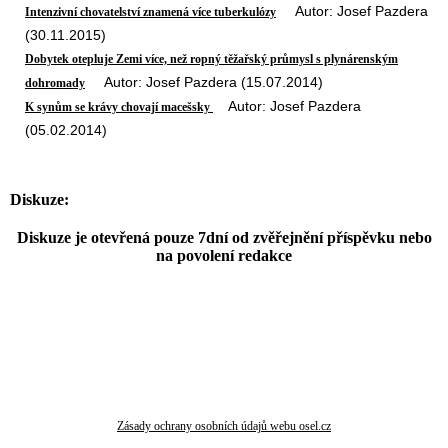
Autor: Josef Pazdera
Intenzivní chovatelství znamená více tuberkulózy
(30.11.2015)
Dobytek otepluje Zemi více, než ropný těžařský průmysl s plynárenským
Autor: Josef Pazdera (15.07.2014)
dohromady
Autor: Josef Pazdera
K synům se krávy chovají macešsky
(05.02.2014)
Diskuze:
Diskuze je otevřená pouze 7dní od zvěřejnění příspěvku nebo
na povolení redakce
Zásady ochrany osobních údajů webu osel.cz