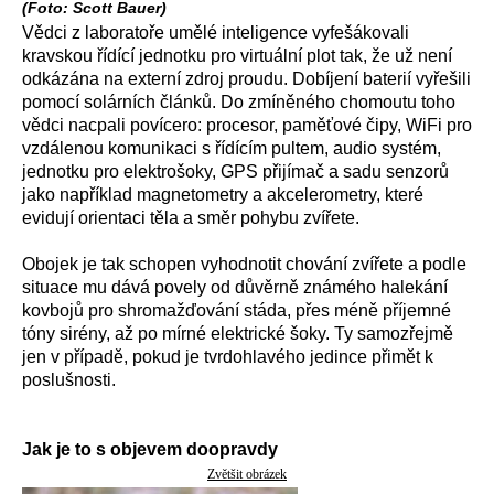
(Foto: Scott Bauer)
Vědci z laboratoře umělé inteligence vyfešákovali
kravskou řídící jednotku pro virtuální plot tak, že už není
odkázána na externí zdroj proudu. Dobíjení baterií vyřešili
pomocí solárních článků. Do zmíněného chomoutu toho
vědci nacpali povícero: procesor, paměťové čipy, WiFi pro
vzdálenou komunikaci s řídícím pultem, audio systém,
jednotku pro elektrošoky, GPS přijímač a sadu senzorů
jako například magnetometry a akcelerometry, které
evidují orientaci těla a směr pohybu zvířete.
Obojek je tak schopen vyhodnotit chování zvířete a podle
situace mu dává povely od důvěrně známého halekání
kovbojů pro shromažďování stáda, přes méně příjemné
tóny sirény, až po mírné elektrické šoky. Ty samozřejmě
jen v případě, pokud je tvrdohlavého jedince přimět k
poslušnosti.
Jak je to s objevem doopravdy
Zvětšit obrázek