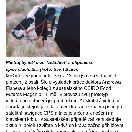
Přístroj by měl brzo "zeštíhlet" a připomínat
spíše sluchátka. (Foto: Scott Bauer)
Možná si vzpomenete, že na Oslovi jsme o virtuálních
plotech již psali. Šlo o výsledek práce doktora Andrewa
Fishera a jeho kolegů z australského CSIRO Food
Futures Flagship. Ti měli v provozu svůj prototyp
virtuálního oplocení již před rokem! Australská virtuální
ohrada je stejně jako ta americká, založena na principu
satelitní navigace GPS a také je určena k nošení na
kravském krku. I v australském případě zařízení sleduje
aktuální polohu zvířete a když se kráva začne přibližovat
hranici virtuálního plotu, reproduktor umístěný v obojku