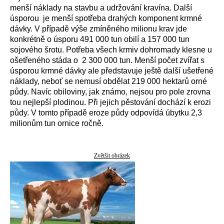
menší náklady na stavbu a udržování kravína. Další
úsporou je menší spotřeba drahých komponent krmné
dávky. V případě výše zmíněného milionu krav jde
konkrétně o úsporu 491 000 tun obilí a 157 000 tun
sojového šrotu. Potřeba všech krmiv dohromady klesne u
ošetřeného stáda o 2 300 000 tun. Menší počet zvířat s
úsporou krmné dávky ale představuje ještě další ušetřené
náklady, neboť se nemusí obdělat 219 000 hektarů orné
půdy. Navíc obiloviny, jak známo, nejsou pro pole zrovna
tou nejlepší plodinou. Při jejich pěstování dochází k erozi
půdy. V tomto případě eroze půdy odpovídá úbytku 2,3
milionům tun ornice ročně.
Zvětšit obrázek