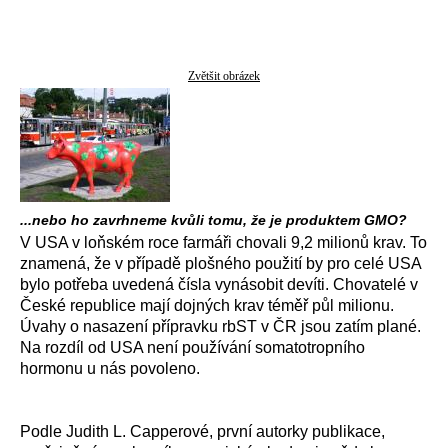
Zvětšit obrázek
...nebo ho zavrhneme kvůli tomu, že je produktem GMO?
V USA v loňském roce farmáři chovali 9,2 milionů krav. To
znamená, že v případě plošného použití by pro celé USA
bylo potřeba uvedená čísla vynásobit devíti. Chovatelé v
České republice mají dojných krav téměř půl milionu.
Úvahy o nasazení přípravku rbST v ČR jsou zatím plané.
Na rozdíl od USA není používání somatotropního
hormonu u nás povoleno.
Podle Judith L. Capperové, první autorky publikace,