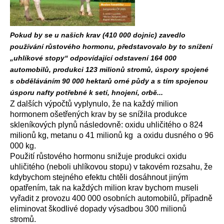
Pokud by se u našich krav (410 000 dojnic) zavedlo
používání růstového hormonu, představovalo by to snížení
„uhlíkové stopy“ odpovídající odstavení 164 000
automobilů, produkci 123 milionů stromů, úspory spojené
s obděláváním 90 000 hektarů orné půdy a s tím spojenou
úsporu nafty potřebné k setí, hnojení, orbě...
Z dalších výpočtů vyplynulo, že na každý milion
hormonem ošetřených krav by se snížila produkce
skleníkových plynů následovně: oxidu uhličitého o 824
milionů kg, metanu o 41 milionů kg a oxidu dusného o 96
000 kg.
Použití růstového hormonu snižuje produkci oxidu
uhličitého (neboli uhlíkovou stopu) v takovém rozsahu, že
kdybychom stejného efektu chtěli dosáhnout jiným
opatřením, tak na každých milion krav bychom museli
vyřadit z provozu 400 000 osobních automobilů, případně
eliminovat škodlivé dopady výsadbou 300 milionů
stromů.