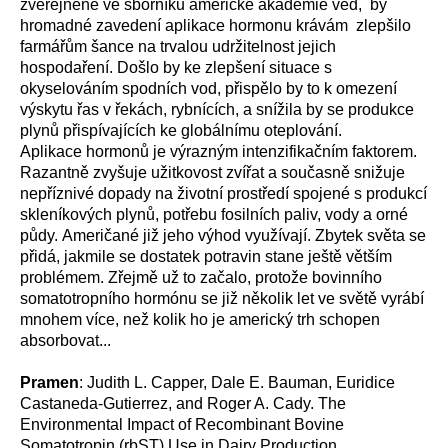
zveřejněné ve sborníku americké akademie věd, by
hromadné zavedení aplikace hormonu krávám zlepšilo
farmářům šance na trvalou udržitelnost jejich
hospodaření. Došlo by ke zlepšení situace s
okyselováním spodních vod, přispělo by to k omezení
výskytu řas v řekách, rybnících, a snížila by se produkce
plynů přispívajících ke globálnímu oteplování.
Aplikace hormonů je výrazným intenzifikačním faktorem.
Razantně zvyšuje užitkovost zvířat a současně snižuje
nepříznivé dopady na životní prostředí spojené s produkcí
skleníkových plynů, potřebu fosilních paliv, vody a orné
půdy. Američané již jeho výhod využívají. Zbytek světa se
přidá, jakmile se dostatek potravin stane ještě větším
problémem. Zřejmě už to začalo, protože bovinního
somatotropního hormónu se již několik let ve světě vyrábí
mnohem více, než kolik ho je americký trh schopen
absorbovat...
Pramen
: Judith L. Capper, Dale E. Bauman, Euridice
Castaneda-Gutierrez, and Roger A. Cady. The
Environmental Impact of Recombinant Bovine
Somatotropin (rbST) Use in Dairy Production.