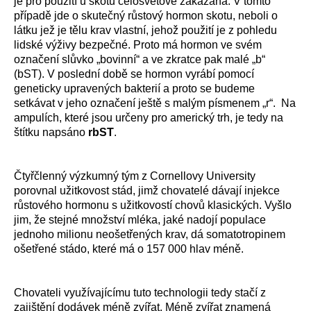
je pro použití u skotu celosvětově zakázána. V tomto
případě jde o skutečný růstový hormon skotu, neboli o
látku jež je tělu krav vlastní, jehož použití je z pohledu
lidské výživy bezpečné. Proto má hormon ve svém
označení slůvko „bovinní“ a ve zkratce pak malé „b“
(bST). V poslední době se hormon vyrábí pomocí
geneticky upravených bakterií a proto se budeme
setkávat v jeho označení ještě s malým písmenem „r“. Na
ampulích, které jsou určeny pro americký trh, je tedy na
štítku napsáno
rbST
.
Čtyřčlenný výzkumný tým z Cornellovy University
porovnal užitkovost stád, jimž chovatelé dávají injekce
růstového hormonu s užitkovostí chovů klasických. Vyšlo
jim, že stejné množství mléka, jaké nadojí populace
jednoho milionu neošetřených krav, dá somatotropinem
ošetřené stádo, které má o 157 000 hlav méně.
Chovateli využívajícímu tuto technologii tedy stačí z
zajištění dodávek méně zvířat. Méně zvířat znamená