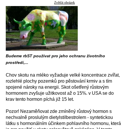
Zvětšit obrázek
Budeme rbST používat pro jeho ochranu životního
prostředí,...
Chov skotu na mléko vyžaduje velké koncentrace zvířat,
rozlehlé plochy pozemků pro pěstování krmiv a s tím
spojené nároky na energii. Skot ošetřený růstovým
hormonem zvyšuje užitkovost až o 15%. v USA se do
krav tento hormon píchá již 15 let.
Pozor! Nezaměňovat zde zmíněný růstový hormon s
nechvalně proslulým dietylstilbestrolem - syntetickou
látku s hormonálním účinkem pohlavního hormonu, která