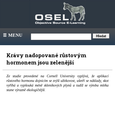
MENU
III
Krávy nadopované růstovým
hormonem jsou zelenější
Ze studie provedené na Cornell University vyplývá, že aplikací
růstového hormonu dojnicím se zvýší užitkovost, ušetří se náklady, skot
vyříhá a vypšouká méně skleníkových plynů a tudíž se výroba mléka
stane výrazně ekologičtější.