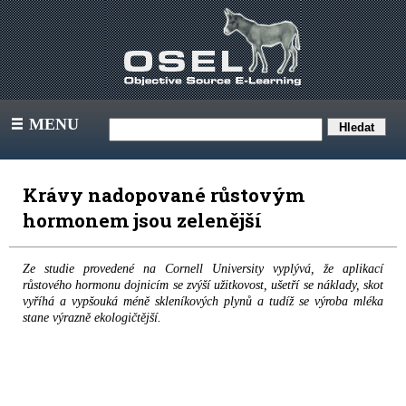
MENU
III
Krávy nadopované růstovým
hormonem jsou zelenější
Ze studie provedené na Cornell University vyplývá, že aplikací
růstového hormonu dojnicím se zvýší užitkovost, ušetří se náklady, skot
vyříhá a vypšouká méně skleníkových plynů a tudíž se výroba mléka
stane výrazně ekologičtější.