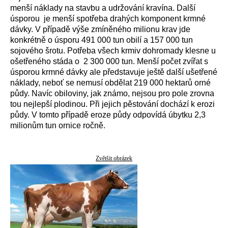
menší náklady na stavbu a udržování kravína. Další
úsporou je menší spotřeba drahých komponent krmné
dávky. V případě výše zmíněného milionu krav jde
konkrétně o úsporu 491 000 tun obilí a 157 000 tun
sojového šrotu. Potřeba všech krmiv dohromady klesne u
ošetřeného stáda o 2 300 000 tun. Menší počet zvířat s
úsporou krmné dávky ale představuje ještě další ušetřené
náklady, neboť se nemusí obdělat 219 000 hektarů orné
půdy. Navíc obiloviny, jak známo, nejsou pro pole zrovna
tou nejlepší plodinou. Při jejich pěstování dochází k erozi
půdy. V tomto případě eroze půdy odpovídá úbytku 2,3
milionům tun ornice ročně.
Zvětšit obrázek