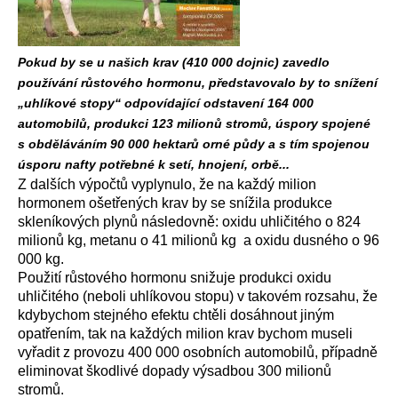
Pokud by se u našich krav (410 000 dojnic) zavedlo
používání růstového hormonu, představovalo by to snížení
„uhlíkové stopy“ odpovídající odstavení 164 000
automobilů, produkci 123 milionů stromů, úspory spojené
s obděláváním 90 000 hektarů orné půdy a s tím spojenou
úsporu nafty potřebné k setí, hnojení, orbě...
Z dalších výpočtů vyplynulo, že na každý milion
hormonem ošetřených krav by se snížila produkce
skleníkových plynů následovně: oxidu uhličitého o 824
milionů kg, metanu o 41 milionů kg a oxidu dusného o 96
000 kg.
Použití růstového hormonu snižuje produkci oxidu
uhličitého (neboli uhlíkovou stopu) v takovém rozsahu, že
kdybychom stejného efektu chtěli dosáhnout jiným
opatřením, tak na každých milion krav bychom museli
vyřadit z provozu 400 000 osobních automobilů, případně
eliminovat škodlivé dopady výsadbou 300 milionů
stromů.