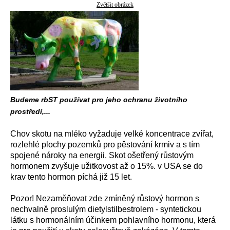
Zvětšit obrázek
Budeme rbST používat pro jeho ochranu životního
prostředí,...
Chov skotu na mléko vyžaduje velké koncentrace zvířat,
rozlehlé plochy pozemků pro pěstování krmiv a s tím
spojené nároky na energii. Skot ošetřený růstovým
hormonem zvyšuje užitkovost až o 15%. v USA se do
krav tento hormon píchá již 15 let.
Pozor! Nezaměňovat zde zmíněný růstový hormon s
nechvalně proslulým dietylstilbestrolem - syntetickou
látku s hormonálním účinkem pohlavního hormonu, která