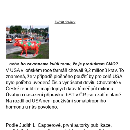
Zvětšit obrázek
...nebo ho zavrhneme kvůli tomu, že je produktem GMO?
V USA v loňském roce farmáři chovali 9,2 milionů krav. To
znamená, že v případě plošného použití by pro celé USA
bylo potřeba uvedená čísla vynásobit devíti. Chovatelé v
České republice mají dojných krav téměř půl milionu.
Úvahy o nasazení přípravku rbST v ČR jsou zatím plané.
Na rozdíl od USA není používání somatotropního
hormonu u nás povoleno.
Podle Judith L. Capperové, první autorky publikace,