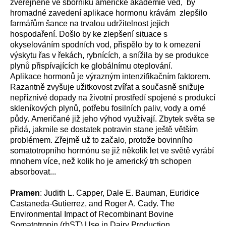
zveřejněné ve sborníku americké akademie věd, by
hromadné zavedení aplikace hormonu krávám zlepšilo
farmářům šance na trvalou udržitelnost jejich
hospodaření. Došlo by ke zlepšení situace s
okyselováním spodních vod, přispělo by to k omezení
výskytu řas v řekách, rybnících, a snížila by se produkce
plynů přispívajících ke globálnímu oteplování.
Aplikace hormonů je výrazným intenzifikačním faktorem.
Razantně zvyšuje užitkovost zvířat a současně snižuje
nepříznivé dopady na životní prostředí spojené s produkcí
skleníkových plynů, potřebu fosilních paliv, vody a orné
půdy. Američané již jeho výhod využívají. Zbytek světa se
přidá, jakmile se dostatek potravin stane ještě větším
problémem. Zřejmě už to začalo, protože bovinního
somatotropního hormónu se již několik let ve světě vyrábí
mnohem více, než kolik ho je americký trh schopen
absorbovat...
Pramen
: Judith L. Capper, Dale E. Bauman, Euridice
Castaneda-Gutierrez, and Roger A. Cady. The
Environmental Impact of Recombinant Bovine
Somatotropin (rbST) Use in Dairy Production.