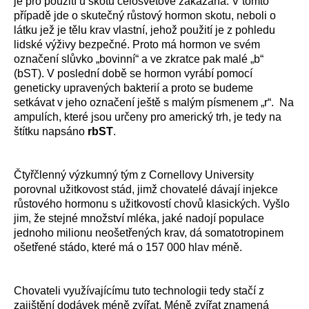
je pro použití u skotu celosvětově zakázána. V tomto
případě jde o skutečný růstový hormon skotu, neboli o
látku jež je tělu krav vlastní, jehož použití je z pohledu
lidské výživy bezpečné. Proto má hormon ve svém
označení slůvko „bovinní“ a ve zkratce pak malé „b“
(bST). V poslední době se hormon vyrábí pomocí
geneticky upravených bakterií a proto se budeme
setkávat v jeho označení ještě s malým písmenem „r“. Na
ampulích, které jsou určeny pro americký trh, je tedy na
štítku napsáno
rbST
.
Čtyřčlenný výzkumný tým z Cornellovy University
porovnal užitkovost stád, jimž chovatelé dávají injekce
růstového hormonu s užitkovostí chovů klasických. Vyšlo
jim, že stejné množství mléka, jaké nadojí populace
jednoho milionu neošetřených krav, dá somatotropinem
ošetřené stádo, které má o 157 000 hlav méně.
Chovateli využívajícímu tuto technologii tedy stačí z
zajištění dodávek méně zvířat. Méně zvířat znamená