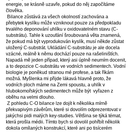
energie, se krásně uzavře, pokud do něj započítáme
člověka.
Bilance zůstává za všech okolností zachována a
přebytek kyslíku může vzniknout pouze za předpokladu
trvalého deponování uhlíku v oxidovatelném stavu (C-
substrátu). Tahle k uzoufání šroubovaná věta znamená,
že pokud má být vyprodukován kyslík, musí někde zůstat
uložený C-substrát. Ukládání C-substrátu je ale docela
vzácné, reálně k němu dochází pouze na rašeliništích.
Napadá mě jeden případ, který asi úplně neumím docenit,
a to depozice C-substrátu ve vodních sedimentech. Vodní
biologie je poněkud stranou mé profese, a tak říkám
možná. Myšlenka mi přijde lákavá hlavně proto, že
vodních ploch máme na Zemi spoustu, a uhlík v
hlubokomořských sedimentech může být vyřazen z
oběhu na velmi dlouho.
Z pohledu C-O bilance lze dojít k několika mírně
překvapivým závěrům, které si dovolím odprezentovat v
jakýchsi pidi malých key-studies. Většina se týká témat,
která prošla médii. Tímto bych si dovolil pohřbít několik
dokola omílaných konstrukcí, které ani po tisícerém