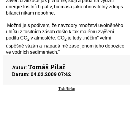
závěr: civilizace jak jí známe, stojí a padá na využití
energie fosilních paliv, biomasa jako obnovitelný zdroj s
bilancí nikam nepohne.
Možná je s podivem, že navzdory množství uvolněného
uhlíku z fosilních zásob došlo k tak malému zvýšení
podílu CO
v atmosféře. CO
je tedy „něčím” velmi
2
2
úspěšně vázán a napadá mě zase jenom jeho depozice
ve vodních sedimentech.ˇ
Tomáš Pilař
Autor:
Datum:
04.02.2009 07:42
Tisk článku