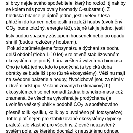
si brzy najde svého spotřebitele, který ho rozloží (jinak by
se kolem nás povalovaly hromady C-substrátu). Z
hlediska bilance je úplně jedno, jestli větev z lesa
přiložím do kamen nebo jestli jí rozloží houby (uvolněný
CO
bude totožný, energie též), stejně tak je jedno, jestli
2
listy budou spaseny zástupem housenek nebo po opadu
shnijí (budou rozloženy houbami).
Pokud zprůměrujeme fotosyntézu a dýchání za trochu
delší období (třeba 1-10 let) v relativně stabilizovaném
ekosystému, je prodýchána veškerá vytvořená biomasa.
Ono je totiž jedno, kdo to prodýchá (a typická doba
obrátky se bude lišit pro různé ekosystémy). Většinu mají
na svědomí bakterie a houby, živočichové jsou za nimi v
uctivém odstupu. V stabilizovaných (klimaxových)
ekosystémech se nehromadí žádná bio/nekro-masa což
znamená, že všechna vytvořená je prodýchána (je
uvolněn veškerý uhlík v podobě CO
a spotřebováno
2
přesně tolik kyslíku, kolik bylo uvolněno při fotosyntéze).
Tohle platí nejen pro stabilizované ekosystémy (typicky
prales), ale vlastně pro všechny. Zjevně neuzavřený
systém pole, ze kterého dochází k neustálému odnosu