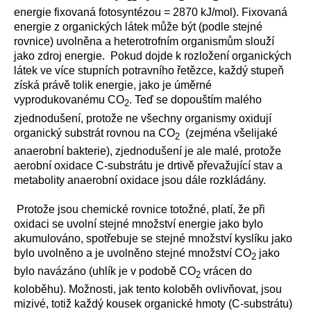
energie fixovaná fotosyntézou = 2870 kJ/mol). Fixovaná
energie z organických látek může být (podle stejné
rovnice) uvolněna a heterotrofním organismům slouží
jako zdroj energie. Pokud dojde k rozložení organických
látek ve více stupních potravního řetězce, každý stupeň
získá právě tolik energie, jako je úměrné
vyprodukovanému CO
. Teď se dopouštím malého
2
zjednodušení, protože ne všechny organismy oxidují
organický substrát rovnou na CO
(zejména všelijaké
2
anaerobní bakterie), zjednodušení je ale malé, protože
aerobní oxidace C-substrátu je drtivě převažující stav a
metabolity anaerobní oxidace jsou dále rozkládány.
Protože jsou chemické rovnice totožné, platí, že při
oxidaci se uvolní stejné množství energie jako bylo
akumulováno, spotřebuje se stejné množství kyslíku jako
bylo uvolněno a je uvolněno stejné množství CO
jako
2
bylo navázáno (uhlík je v podobě CO
vrácen do
2
koloběhu). Možnosti, jak tento koloběh ovlivňovat, jsou
mizivé, totiž každý kousek organické hmoty (C-substrátu)