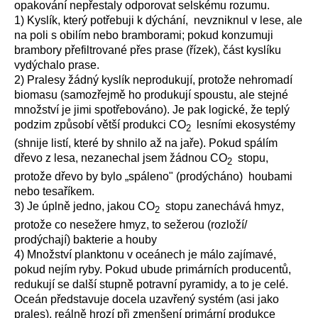
opakování nepřestaly odporovat selskému rozumu.
1) Kyslík, který potřebuji k dýchání, nevzniknul v lese, ale
na poli s obilím nebo bramborami; pokud konzumuji
brambory přefiltrované přes prase (řízek), část kyslíku
vydýchalo prase.
2) Pralesy žádný kyslík neprodukují, protože nehromadí
biomasu (samozřejmě ho produkují spoustu, ale stejné
množství je jimi spotřebováno). Je pak logické, že teplý
podzim způsobí větší produkci CO
lesními ekosystémy
2
(shnije listí, které by shnilo až na jaře). Pokud spálím
dřevo z lesa, nezanechal jsem žádnou CO
stopu,
2
protože dřevo by bylo „spáleno" (prodýcháno) houbami
nebo tesaříkem.
3) Je úplně jedno, jakou CO
stopu zanechává hmyz,
2
protože co nesežere hmyz, to sežerou (rozloží/
prodýchají) bakterie a houby
4) Množství planktonu v oceánech je málo zajímavé,
pokud nejím ryby. Pokud ubude primárních producentů,
redukují se další stupně potravní pyramidy, a to je celé.
Oceán představuje docela uzavřený systém (asi jako
prales), reálně hrozí při zmenšení primární produkce