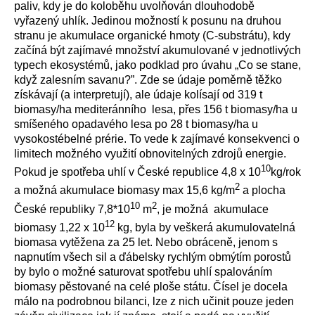
paliv, kdy je do koloběhu uvolňován dlouhodobě
vyřazený uhlík. Jedinou možností k posunu na druhou
stranu je akumulace organické hmoty (C-substrátu), kdy
začíná být zajímavé množství akumulované v jednotlivých
typech ekosystémů, jako podklad pro úvahu „Co se stane,
když zalesním savanu?”. Zde se údaje poměrně těžko
získávají (a interpretují), ale údaje kolísají od 319 t
biomasy/ha mediteránního lesa, přes 156 t biomasy/ha u
smíšeného opadavého lesa po 28 t biomasy/ha u
vysokostébelné prérie. To vede k zajímavé konsekvenci o
limitech možného využití obnovitelných zdrojů energie.
10
Pokud je spotřeba uhlí v České republice 4,8 x 10
kg/rok
2
a možná akumulace biomasy max 15,6 kg/m
a plocha
10
2
České republiky 7,8*10
m
, je možná akumulace
12
biomasy 1,22 x 10
kg, byla by veškerá akumulovatelná
biomasa vytěžena za 25 let. Nebo obráceně, jenom s
napnutím všech sil a ďábelsky rychlým obmýtím porostů
by bylo o možné saturovat spotřebu uhlí spalováním
biomasy pěstované na celé ploše státu. Čísel je docela
málo na podrobnou bilanci, lze z nich učinit pouze jeden