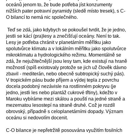
oceánů jenom to, že bude potřeba jíst konzumenty
nižších pater potravní pyramidy (sledě místo tresek), s C-
O bilancí to nemá nic společného.
Teď se zdá, jako kdybych se pokoušel tvrdit, že je jedno,
jestli se kácí (pra)lesy a znečišťují oceány. Není to tak.
Lesy je potřeba chránit v planetárním měřítku jako
spolutvůrce klimatu a v lokálním měřítku jako spolutvůrce
mikroklimatu a hydrologického režimu. Momentálně se
zdá, že nejužitečnější jsou lesy tam, kde existují na hraně
možností (spíš existovaly protože se jich už člověk dávno
zbavil - mediterán, nebo obecně subtropický suchý pás).
V tropickém pásu bude příjem a výdej tepla z povrchu
docela podobný nezávisle na rostlinném pokryvu (je
jedno, jestli les nebo plantáž cukrové třtiny), kdežto v
Maroku vybíráme mezi skálou a pouští na jedné straně a
mezernatou lesostepí na straně druhé. Což je rozdíl
obrovský, případně s celoplanetárními dopady. Význam
oceánu si nedovolím docenit.
C-O bilance je nepřetržitě posouvána využitím fosilních