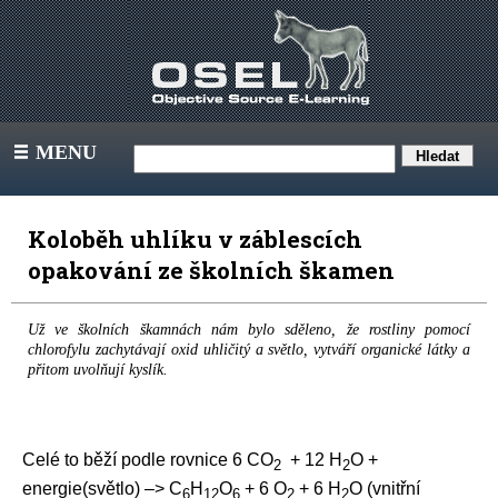
MENU
III
Koloběh uhlíku v záblescích
opakování ze školních škamen
Už ve školních škamnách nám bylo sděleno, že rostliny pomocí
chlorofylu zachytávají oxid uhličitý a světlo, vytváří organické látky a
přitom uvolňují kyslík.
Celé to běží podle rovnice 6 CO
+ 12 H
O +
2
2
energie(světlo) –> C
H
O
+ 6 O
+ 6 H
O (vnitřní
6
12
6
2
2