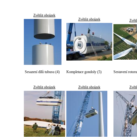
Zvětšit obrázek
Zvětšit obrázek
Zvětš
Sesazení dílů tubusu (4)
Kompletace gondoly (5)
Sestavení rotor
Zvětšit obrázek
Zvětšit obrázek
Zvětš