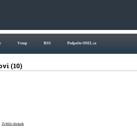
e
Vstup
RSS
Podpořte OSEL.cz
ovi (10)
Zvětšit obrázek