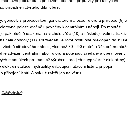
l s montážní podlahou s průlezem, odstraní přípravky pro uchycení
, případně i čtvrtého dílu tubusu.
ny: gondoly s převodovkou, generátorem a osou rotoru a přírubou (5) a
ve vodorovné poloze otočně upevněny k centrálnímu náboji. Po montáži
 je pak otočně usazena na vrcholu věže (10) a následuje velmi atraktiv
na čele gondoly (11). Při zvedání je rotor postupně překlopen do svislé
ílu, včetně středového náboje, více než 70 – 90 metrů. (Některé montážn
ed je zdvižen centrální náboj rotoru a poté jsou zvedány a upevňovány
 svých manuálech pro montáž výrobce i pro jeden typ větrné elektrárny).
elektroinstalace, hydrauliky ovládající natáčení listů a připojení
o připojení k síti. A pak už záleží jen na větru…
Zvětšit obrázek