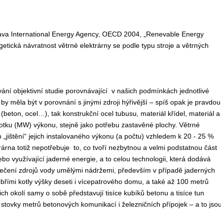
práva International Energy Agency, OECD 2004, „Renevable Energy
etická návratnost větrné elektrárny se podle typu stroje a větrných
vání objektivní studie porovnávající v našich podmínkách jednotlivé
by měla být v porovnání s jinými zdroji hýřivější – spíš opak je pravdou
beton, ocel…), tak konstrukční ocel tubusu, materiál křídel, materiál a
notku (MW) výkonu, stejně jako potřebu zastavěné plochy. Větrné
m „jištění“ jejich instalovaného výkonu (a počtu) vzhledem k 20 - 25 %
rárna totiž nepotřebuje to, co tvoří nezbytnou a velmi podstatnou část
nebo využívající jaderné energie, a to celou technologii, která dodává
ečení zdrojů vody umělými nádržemi, především v případě jaderných
obřími kotly výšky deseti i vícepatrového domu, a také až 100 metrů
ch okolí samy o sobě představují tisíce kubíků betonu a tisíce tun
 stovky metrů betonových komunikací i železničních přípojek – a to jso