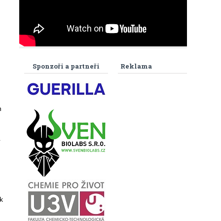
Sponzoři a partneři
Reklama
n
í
k