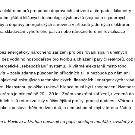
ky elektromotorů pro pohon dopravních zařízení a čerpadel, kilometry
sobném jištění klíčových technologických prvků (zejména u jaderných
ěžby a dopravy energetických surovin a v případě jaderných elektráren
a skladování vyhořelého paliva nebo náročné terénní revitalizace
 bez energeticky náročného zařízení pro odsiřování spalin uhelných
bez vodního hospodářství pro tvorbu a chlazení páry či reaktorů, což 
nergetické „sebepožírání“ systému. K větrné elektrárně místo toho
vítr – zcela zdarma působením přírodních sil, a nezbude po něm ani
jektivně existujících technologických, finančních i energetických vklad
n. Nezbytnou položkou takové bilance musí být i zhodnocení životnost
lektráren je minimálně 20 – 30 let. Znám konkrétní zařízení, uvedená do
h listů rotoru za listy s účinnějšími profily pracují dodnes. Větrnou
 jako ji postavit, během dvou dnů, a nemusí po ní zbýt v terénu žádná
ráren u Pavlova a Drahan navazují na popis postupu montáže, uvedený v