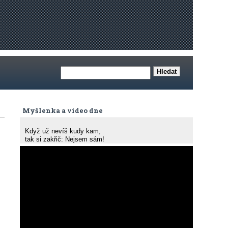
Myšlenka a video dne
Když už nevíš kudy kam,
tak si zakřič: Nejsem sám!