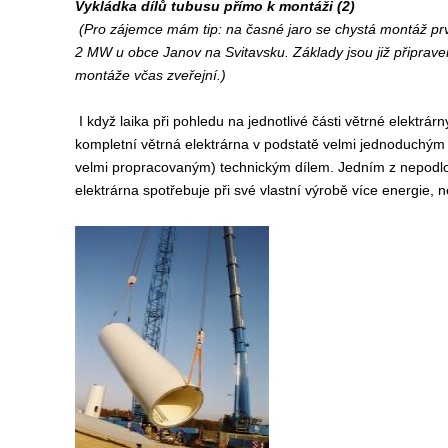
Vykládka dílů tubusu přímo k montáži (2)
(Pro zájemce mám tip: na časné jaro se chystá montáž p
2 MW u obce Janov na Svitavsku. Základy jsou již připraveny
montáže včas zveřejní.)
I když laika při pohledu na jednotlivé části větrné elektrá
kompletní větrná elektrárna v podstatě velmi jednoduchým (
velmi propracovaným) technickým dílem. Jedním z nepodlož
elektrárna spotřebuje při své vlastní výrobě více energie,