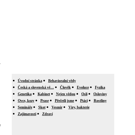
.
Úvodní stránka
Behavioralni vědy
Česká a slovenská vě…
Člověk
Evoluce
Fyzika
Genetika
Kabinet
Nejen vědou
Osli
Osloviny
Ovce, kozy
Prase
Přečetli jsme
Ptáci
Rostliny
Semináře
Skot
Vesmír
Viry, bakterie
Zajímavosti
Zdraví
u