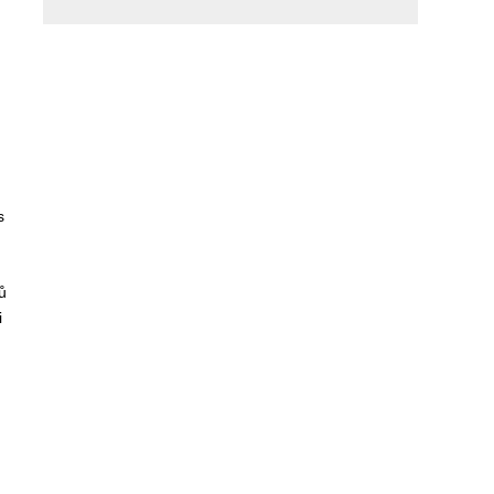
s
ů
i