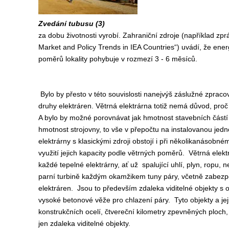
Zvedání tubusu (3)
za dobu životnosti vyrobí. Zahraniční zdroje (například z
Market and Policy Trends in IEA Countries“) uvádí, že energ
poměrů lokality pohybuje v rozmezí 3 - 6 měsíců.
Bylo by přesto v této souvislosti nanejvýš záslužné zpraco
druhy elektráren. Větrná elektrárna totiž nemá důvod, proč 
A bylo by možné porovnávat jak hmotnost stavebních částí (
hmotnost strojovny, to vše v přepočtu na instalovanou jed
elektrárny s klasickými zdroji obstojí i při několikanásobné
využití jejich kapacity podle větrných poměrů. Větrná elekt
každé tepelné elektrárny, ať už spalující uhlí, plyn, ropu, 
parní turbině každým okamžikem tuny páry, včetně zabezp
elektráren. Jsou to především zdaleka viditelné objekty s 
vysoké betonové věže pro chlazení páry. Tyto objekty a jeji
konstrukčních ocelí, čtvereční kilometry zpevněných ploch,
jen zdaleka viditelné objekty.