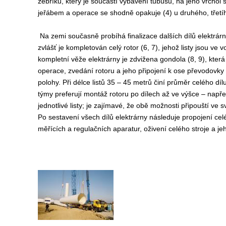
žebříku, který je součástí vybavení tubusu, na jeho vrcho
jeřábem a operace se shodně opakuje (4) u druhého, třetího
Na zemi současně probíhá finalizace dalších dílů elektrár
zvlášť je kompletován celý rotor (6, 7), jehož listy jsou 
kompletní věže elektrárny je zdvižena gondola (8, 9), která
operace, zvedání rotoru a jeho připojení k ose převodovky 
polohy. Při délce listů 35 – 45 metrů činí průměr celého d
týmy preferují montáž rotoru po dílech až ve výšce – např
jednotlivé listy; je zajímavé, že obě možnosti připouští ve
Po sestavení všech dílů elektrárny následuje propojení celé 
měřících a regulačních aparatur, oživení celého stroje a jeh