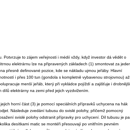
 Potvrzuje to zájem veřejnosti i médií vždy, když investor dá vědět o
větrnou elektrárnu lze na připravených základech (1) smontovat za jede
2) na přesně definované pozice, kde se nákladu ujmou jeřáby. Hlavní
otností i přes 100 tun (gondola s kompletně vybavenou strojovnou) až
lupracuje menší jeřáb, který při vykládce pojíždí a zajišťuje i drobnějš
 dílů elektrárny na zemi před jejich vyzdvižením.
ejich horní část (3) je pomocí speciálních přípravků uchycena na hák
djet. Následuje zvedání tubusu do svislé polohy, přičemž pomocný
sažení svislé polohy odstranit přípravky pro uchycení. Díl tubusu je pa
olika desítkami matic se montéři přesouvají po vnitřním pevném