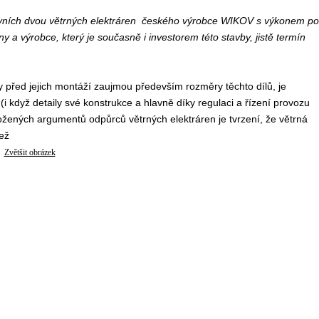
rvních dvou větrných elektráren českého výrobce WIKOV s výkonem po
 a výrobce, který je současně i investorem této stavby, jistě termín
rny před jejich montáží zaujmou především rozměry těchto dílů, je
i když detaily své konstrukce a hlavně díky regulaci a řízení provozu
ených argumentů odpůrců větrných elektráren je tvrzení, že větrná
 než
Zvětšit obrázek