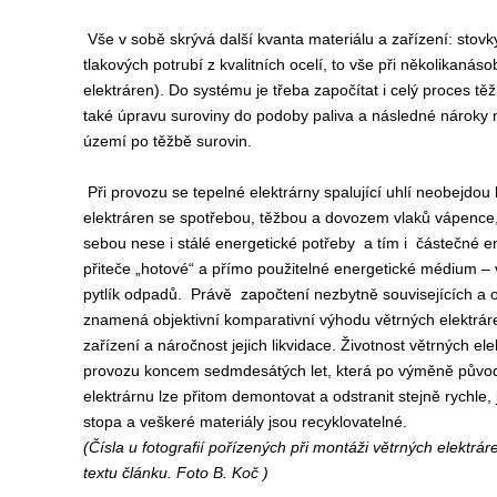
Vše v sobě skrývá další kvanta materiálu a zařízení: stov
tlakových potrubí z kvalitních ocelí, to vše při několikaná
elektráren). Do systému je třeba započítat i celý proces t
také úpravu suroviny do podoby paliva a následné nároky n
území po těžbě surovin.
Při provozu se tepelné elektrárny spalující uhlí neobejdou
elektráren se spotřebou, těžbou a dovozem vlaků vápence, 
sebou nese i stálé energetické potřeby a tím i částečné e
přiteče „hotové“ a přímo použitelné energetické médium – 
pytlík odpadů. Právě započtení nezbytně souvisejících a ob
znamená objektivní komparativní výhodu větrných elektráre
zařízení a náročnost jejich likvidace. Životnost větrných e
provozu koncem sedmdesátých let, která po výměně původníc
elektrárnu lze přitom demontovat a odstranit stejně rychle,
stopa a veškeré materiály jsou recyklovatelné.
(Čísla u fotografií pořízených při montáži větrných elekt
textu článku. Foto B. Koč )