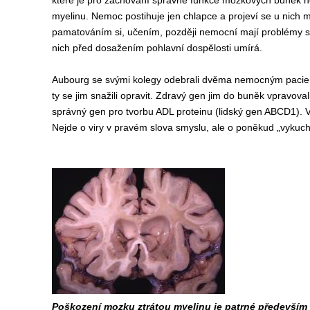
které je pro zachování správné funkce mozkových buněk ne
myelinu. Nemoc postihuje jen chlapce a projeví se u nich m
pamatováním si, učením, později nemocní mají problémy se 
nich před dosažením pohlavní dospělosti umírá.
Aubourg se svými kolegy odebrali dvěma nemocným pacie
ty se jim snažili opravit. Zdravý gen jim do buněk vpravoval
správný gen pro tvorbu ADL proteinu (lidský gen ABCD1). V
Nejde o viry v pravém slova smyslu, ale o poněkud „vykuchan
Poškození mozku ztrátou myelinu je patrné především 