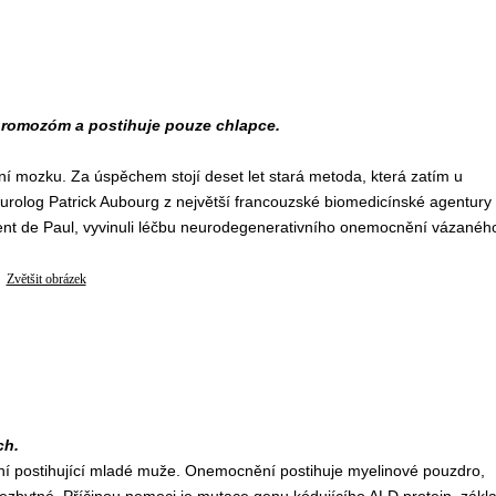
hromozóm a postihuje pouze chlapce.
 mozku. Za úspěchem stojí deset let stará metoda, která zatím u
eurolog Patrick Aubourg z největší francouzské biomedicínské agentury
nt de Paul, vyvinuli léčbu neurodegenerativního onemocnění vázanéh
Zvětšit obrázek
ch.
ní postihující mladé muže. Onemocnění postihuje myelinové pouzdro,