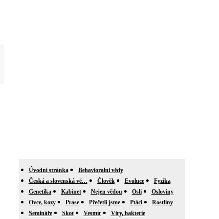
Úvodní stránka
Behavioralni vědy
Česká a slovenská vě…
Člověk
Evoluce
Fyzika
Genetika
Kabinet
Nejen vědou
Osli
Osloviny
Ovce, kozy
Prase
Přečetli jsme
Ptáci
Rostliny
Semináře
Skot
Vesmír
Viry, bakterie