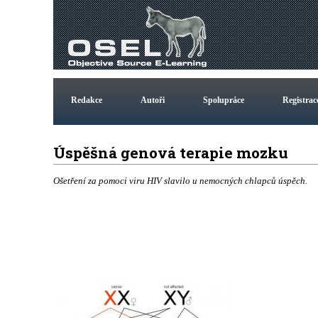
Redakce
Autoři
Spolupráce
Registrac
Úspěšná genová terapie mozku
Ošetření za pomoci viru HIV slavilo u nemocných chlapců úspěch.