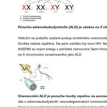
Porucha adrenoleukodystrofie (ALD) je vázána na X c
Vědcům se podařilo zastavit postup smrtelného onemocnění
člověka nebyla úspěšná. Na jejím začátku byl virus HIV. N
INSERM se svými kolegy z pařížské nemocnice Saint-Vince
na X chromozóm označovaného jako ALD.
Onemocnění ALD je porucha tvorby myelinu na axone
Jde o adrenoleukodystrofii, neurodegenerativní onemocně