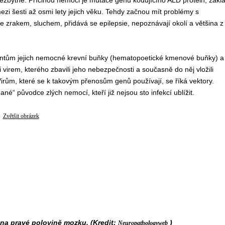
zbytné. Příčinou nemoci je mutace genu kódujícího ALD protein, zákl
ezi šesti až osmi lety jejich věku. Tehdy začnou mít problémy s
zrakem, sluchem, přidává se epilepsie, nepoznávají okolí a většina z
ntům jejich nemocné krevní buňky (hematopoetické kmenové buňky) a
i virem, kterého zbavili jeho nebezpečnosti a současně do něj vložili
irům, které se k takovým přenosům genů používají, se říká vektory.
é“ původce zlých nemocí, kteří již nejsou sto infekcí ublížit.
Zvětšit obrázek
na pravé polovině mozku. (Kredit:
)
Neuropathologyweb