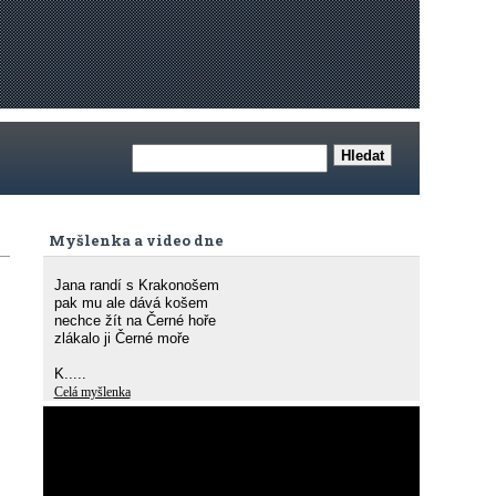
Myšlenka a video dne
Jana randí s Krakonošem
pak mu ale dává košem
nechce žít na Černé hoře
zlákalo ji Černé moře
K.....
Celá myšlenka