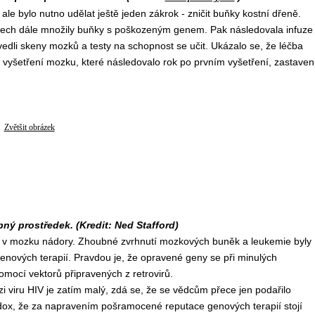
e bylo nutno udělat ještě jeden zákrok - zničit buňky kostní dřeně.
tělech dále množily buňky s poškozeným genem. Pak následovala infuze
dli skeny mozků a testy na schopnost se učit. Ukázalo se, že léčba
vyšetření mozku, které následovalo rok po prvním vyšetření, zastaven
Zvětšit obrázek
ý prostředek. (Kredit: Ned Stafford)
y v mozku nádory. Zhoubné zvrhnutí mozkových buněk a leukemie byly
genových terapií. Pravdou je, že opravené geny se při minulých
mocí vektorů připravených z retrovirů.
i viru HIV je zatím malý, zdá se, že se vědcům přece jen podařilo
ox, že za napravením pošramocené reputace genových terapií stojí