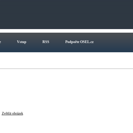
e
Vstup
RSS
Podpořte OSEL.cz
Zvětšit obrázek