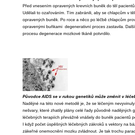
Před vnesením opravených krevních buněk do těl pacientů al
Udělali to ozařováním. Tím zabránili, aby se chlapcům v 
opravených buněk. Po roce a něco po léčbě chlapcům prove
opravenými buňkami degenerativní proces zastavila. Další 
procesu degenerace mozkové tkáně potvrdilo.
Původce AIDS se v rukou genetiků může změnit v léčebn
Nadějné na této nové metodě je, že se léčeným nevyvinul
nešvary, které zhatily plány celé řady původně nadějných 
léčebných terapiích převážně vnášely do buněk pacientů po
I když počet úspěšných léčebných zákroků s vektory na báz
zákeřné onemocnění mozku zvládnout. Je tak trochu parad