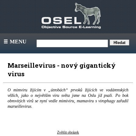
MENU
III
Marseillevirus - nový gigantický
virus
O mimviru žijícím v „útrobách“ prvoků žijících ve vodárenských
věžích, jako o největším viru světa jsme na Oslu již psali. Po bok
obrovitých virů se nyní vedle mimiviru, mamaviru s virophagy zařadil
marseillevirus.
Zvětšit obrázek