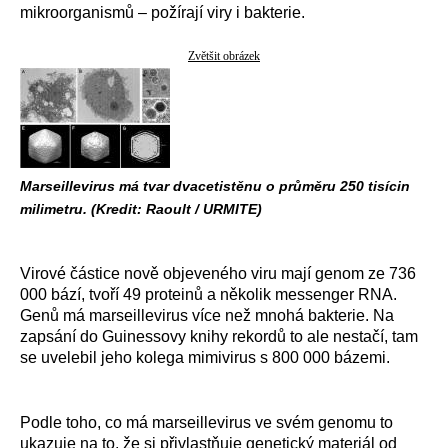
mikroorganismů – požírají viry i bakterie.
Zvětšit obrázek
Marseillevirus má tvar dvacetistěnu o průměru 250 tisícin
milimetru. (Kredit: Raoult / URMITE)
Virové částice nově objeveného viru mají genom ze 736
000 bází, tvoří 49 proteinů a několik messenger RNA.
Genů má marseillevirus více než mnohá bakterie. Na
zapsání do Guinessovy knihy rekordů to ale nestačí, tam
se uvelebil jeho kolega mimivirus s 800 000 bázemi.
Podle toho, co má marseillevirus ve svém genomu to
ukazuje na to, že si přivlastňuje genetický materiál od