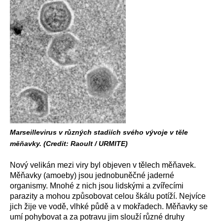
Marseillevirus v různých stadiích svého vývoje v těle
měňavky. (Credit: Raoult / URMITE)
Nový velikán mezi viry byl objeven v tělech měňavek.
Měňavky (amoeby) jsou jednobuněčné jaderné
organismy. Mnohé z nich jsou lidskými a zvířecími
parazity a mohou způsobovat celou škálu potíží. Nejvíce
jich žije ve vodě, vlhké půdě a v mokřadech. Měňavky se
umí pohybovat a za potravu jim slouží různé druhy