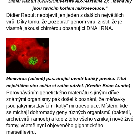
Didier Raoult (CNRS/Université Aix-Marseille 2): „Měňavky
jsou tavícím kotlem mikroevoluce.“
Didier Raoult neobjevil jen jeden z dalších největších
virů. Díky tomu, že „rozebral“ genom viru, zjistil, že je
vlastně jakousi chimérou obsahujíci DNA i RNA.
Mimivirus (zeleně) parazitující uvnitř buňky prvoka. Titul
největšího viru světa si zatím udržel. (Kredit: Brian Austin)
Porovnáváním genetického materiálu s jinými dříve
známými organismy pak došel k poznání, že měňavky
jsou jakýmisi „tavícími kotly“ mikroevoluce. Místem, kde
se míchají dohromady geny různých organismů (bakterií,
archeí,virů i amoeb) a kde z toho všeho vznikají nové živé
formy, včetně nyní objeveného gigantického
marseilleviru.