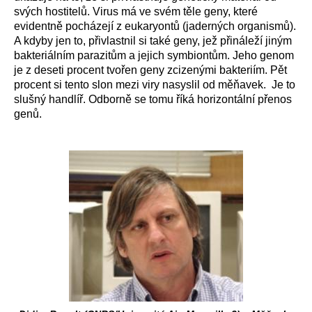
svých hostitelů. Virus má ve svém těle geny, které
evidentně pocházejí z eukaryontů (jaderných organismů).
A kdyby jen to, přivlastnil si také geny, jež přináleží jiným
bakteriálním parazitům a jejich symbiontům. Jeho genom
je z deseti procent tvořen geny zcizenými bakteriím. Pět
procent si tento slon mezi viry nasyslil od měňavek. Je to
slušný handlíř. Odborně se tomu říká horizontální přenos
genů.