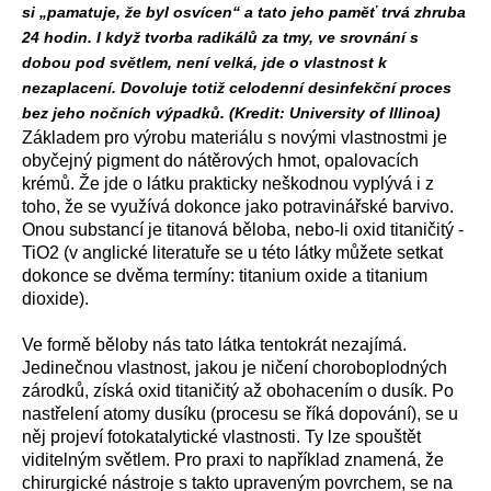
si „pamatuje, že byl osvícen“ a tato jeho paměť trvá zhruba
24 hodin. I když tvorba radikálů za tmy, ve srovnání s
dobou pod světlem, není velká, jde o vlastnost k
nezaplacení. Dovoluje totiž celodenní desinfekční proces
bez jeho nočních výpadků. (Kredit: University of Illinoa)
Základem pro výrobu materiálu s novými vlastnostmi je
obyčejný pigment do nátěrových hmot, opalovacích
krémů. Že jde o látku prakticky neškodnou vyplývá i z
toho, že se využívá dokonce jako potravinářské barvivo.
Onou substancí je titanová běloba, nebo-li oxid titaničitý -
TiO2 (v anglické literatuře se u této látky můžete setkat
dokonce se dvěma termíny: titanium oxide a titanium
dioxide).
Ve formě běloby nás tato látka tentokrát nezajímá.
Jedinečnou vlastnost, jakou je ničení choroboplodných
zárodků, získá oxid titaničitý až obohacením o dusík. Po
nastřelení atomy dusíku (procesu se říká dopování), se u
něj projeví fotokatalytické vlastnosti. Ty lze spouštět
viditelným světlem. Pro praxi to například znamená, že
chirurgické nástroje s takto upraveným povrchem, se na