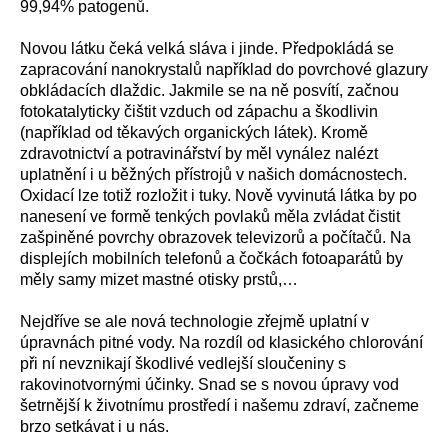
99,94% patogenů.
Novou látku čeká velká sláva i jinde. Předpokládá se
zapracování nanokrystalů například do povrchové glazury
obkládacích dlaždic. Jakmile se na ně posvítí, začnou
fotokatalyticky čištit vzduch od zápachu a škodlivin
(například od těkavých organických látek). Kromě
zdravotnictví a potravinářství by měl vynález nalézt
uplatnění i u běžných přístrojů v našich domácnostech.
Oxidací lze totiž rozložit i tuky. Nově vyvinutá látka by po
nanesení ve formě tenkých povlaků měla zvládat čistit
zašpiněné povrchy obrazovek televizorů a počítačů. Na
displejích mobilních telefonů a čočkách fotoaparátů by
měly samy mizet mastné otisky prstů,…
Nejdříve se ale nová technologie zřejmě uplatní v
úpravnách pitné vody. Na rozdíl od klasického chlorování
při ní nevznikají škodlivé vedlejší sloučeniny s
rakovinotvornými účinky. Snad se s novou úpravy vod
šetrnější k životnímu prostředí i našemu zdraví, začneme
brzo setkávat i u nás.