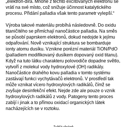
„elektron-díra. Mnohé z těchto excitovaných elektronů se
vrátí na své místo, což snižuje účinnost katalytického
procesu. Přidání palladia však tento parametr vylepší.“
Výroba takové materiálu probíhá následovně. Do oxidu
titaničitého se přimíchají nanočástice palladia. Na směs
se působí paprskem elektronů, dokud nedojde k jejímu
odpařování. Nově vznikající struktura se bombarduje
ionty atomu dusíku. Vznikne porézní materiál TiON/PdO
(palladiem modifikovaný dusíkem dopovaný oxid titanu).
Když na tuto látku charakteru polovodiče dopadne světlo,
vytvoří z molekul vody hydroxylové (OH) radikály.
Nanočástice drahého kovu palladia v tomto systému
zastávají funkci vychytávačů elektronů. V prostředí tak
může vznikat vícero hydroxylových radikálů, čímž se
zvyšuje desinfekční efekt. Nejde zde ale pouze o vznik
hydroxylových radikálů z vody. Patogeny tento proces
zabíjí i jinak a to přímou oxidací organických látek
nacházejících se v roztoku.
Zvětšit obrázek