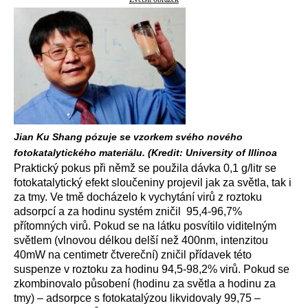
Jian Ku Shang pózuje se vzorkem svého nového
fotokatalytického materiálu. (Kredit: University of Illinoa
Praktický pokus při němž se použila dávka 0,1 g/litr se
fotokatalytický efekt sloučeniny projevil jak za světla, tak i
za tmy. Ve tmě docházelo k vychytání virů z roztoku
adsorpcí a za hodinu systém zničil 95,4-96,7%
přítomných virů. Pokud se na látku posvítilo viditelným
světlem (vlnovou délkou delší než 400nm, intenzitou
40mW na centimetr čtvereční) zničil přídavek této
suspenze v roztoku za hodinu 94,5-98,2% virů. Pokud se
zkombinovalo působení (hodinu za světla a hodinu za
tmy) – adsorpce s fotokatalýzou likvidovaly 99,75 –