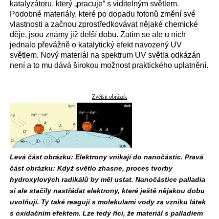
katalyzátoru, který „pracuje“ s viditelným světlem.
Podobné materiály, které po dopadu fotonů změní své
vlastnosti a začnou zprostředkovávat nějaké chemické
děje, jsou známy již delší dobu. Zatím se ale u nich
jednalo převážně o katalytický efekt navozený UV
světlem. Nový materiál na spektrum UV světla odkázán
není a to mu dává širokou možnost praktického uplatnění.
Zvětšit obrázek
Levá část obrázku: Elektrony vnikají do nanočástic. Pravá
část obrázku: Když světlo zhasne, proces tvorby
hydroxylových radikálů by měl ustat. Nanočástice palladia
si ale stačily nastřádat elektrony, které ještě nějakou dobu
uvolňují. Ty také reagují s molekulami vody za vzniku látek
s oxidačním efektem. Lze tedy říci, že materiál s palladiem