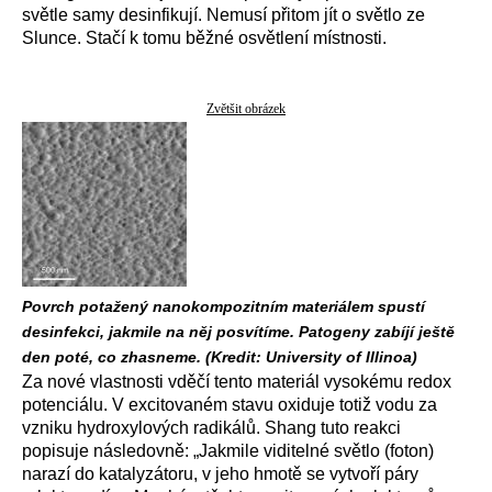
světle samy desinfikují. Nemusí přitom jít o světlo ze
Slunce. Stačí k tomu běžné osvětlení místnosti.
Zvětšit obrázek
Povrch potažený nanokompozitním materiálem spustí
desinfekci, jakmile na něj posvítíme. Patogeny zabíjí ještě
den poté, co zhasneme. (Kredit: University of Illinoa)
Za nové vlastnosti vděčí tento materiál vysokému redox
potenciálu. V excitovaném stavu oxiduje totiž vodu za
vzniku hydroxylových radikálů. Shang tuto reakci
popisuje následovně: „Jakmile viditelné světlo (foton)
narazí do katalyzátoru, v jeho hmotě se vytvoří páry