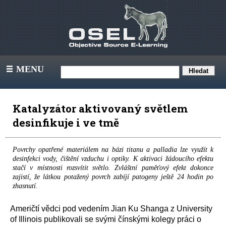
MENU
III
Katalyzátor aktivovaný světlem
desinfikuje i ve tmě
Povrchy opatřené materiálem na bázi titanu a palladia lze využít k
desinfekci vody, čištění vzduchu i optiky. K aktivaci žádoucího efektu
stačí v místnosti rozsvítit světlo. Zvláštní paměťový efekt dokonce
zajistí, že látkou potažený povrch zabíjí patogeny ještě 24 hodin po
zhasnutí.
Američtí vědci pod vedením Jian Ku Shanga z University
of Illinois publikovali se svými čínskými kolegy práci o