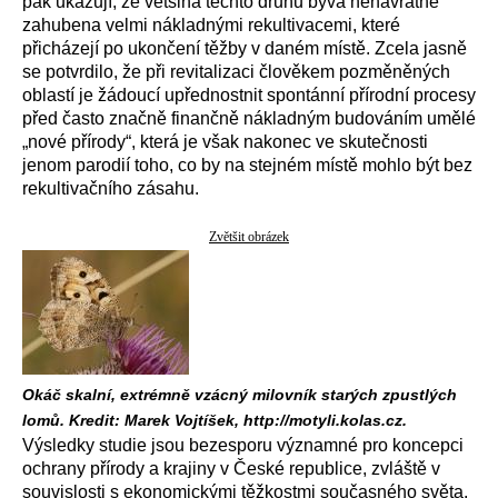
pak ukazují, že většina těchto druhů bývá nenávratně
zahubena velmi nákladnými rekultivacemi, které
přicházejí po ukončení těžby v daném místě. Zcela jasně
se potvrdilo, že při revitalizaci člověkem pozměněných
oblastí je žádoucí upřednostnit spontánní přírodní procesy
před často značně finančně nákladným budováním umělé
„nové přírody“, která je však nakonec ve skutečnosti
jenom parodií toho, co by na stejném místě mohlo být bez
rekultivačního zásahu.
Zvětšit obrázek
Okáč skalní, extrémně vzácný milovník starých zpustlých
lomů. Kredit: Marek Vojtíšek, http://motyli.kolas.cz.
Výsledky studie jsou bezesporu významné pro koncepci
ochrany přírody a krajiny v České republice, zvláště v
souvislosti s ekonomickými těžkostmi současného světa.