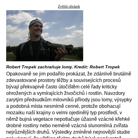
Zvětšit obrázek
Robert Tropek zachraňuje lomy. Kredit: Robert Tropek
Opakovaně se jim podařilo prokázat, že zdánlivě brutálně
zdevastované prostory těžby a souvisejících procesů
bývají překvapivě často útočištěm celé řady kriticky
ohrožených a vymírajících živočichů i rostlin. Navzdory
zarytým předsudkům milovníků přírody jsou lomy, výsypky
a podobná místa nesmírně cenné, protože obohacují
mozaiku naší krajiny o velmi ojedinělý typ prostředí, v
němž bujná vegetace nepotlačuje úžasně vzácné křehké
drobné rostliny nebo neméně vzácná slunomilná zvířata
nejrůznějších druhů. Výsledky zmíněné nejnovější studie