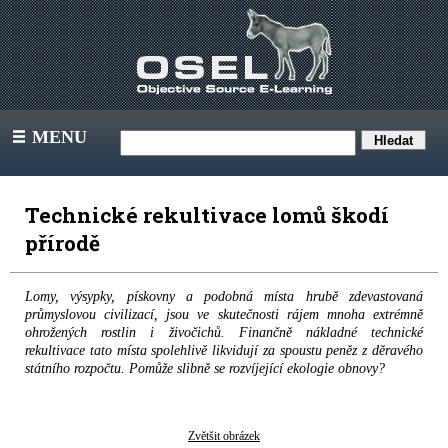
MENU
III
Technické rekultivace lomů škodí
přírodě
Lomy, výsypky, pískovny a podobná místa hrubě zdevastovaná
průmyslovou civilizací, jsou ve skutečnosti rájem mnoha extrémně
ohrožených rostlin i živočichů. Finančně nákladné technické
rekultivace tato místa spolehlivě likvidují za spoustu peněz z děravého
státního rozpočtu. Pomůže slibně se rozvíjející ekologie obnovy?
Zvětšit obrázek