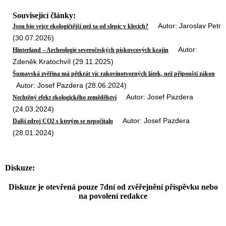
Související články:
Autor: Jaroslav Petr
Jsou bio vejce ekologičtější než ta od slepic v klecích?
(30.07.2026)
Autor:
Hinterland – Archeologie severočeských pískovcových krajin
Zdeněk Kratochvíl (29.11.2025)
Šumavská zvěřina má pětkrát víc rakovinotvorných látek, než připouští zákon
Autor: Josef Pazdera (28.06.2024)
Autor: Josef Pazdera
Nechtěný efekt ekologického zemědělství
(24.03.2024)
Autor: Josef Pazdera
Další zdroj CO2 s kterým se nepočítalo
(28.01.2024)
Diskuze:
Diskuze je otevřená pouze 7dní od zvěřejnění příspěvku nebo
na povolení redakce