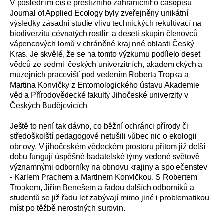
V posledním čísle prestižního zahraničního časopisu
Journal of Applied Ecology byly zveřejněny unikátní
výsledky zásadní studie vlivu technických rekultivací na
biodiverzitu cévnatých rostlin a deseti skupin členovců
vápencových lomů v chráněné krajinné oblasti Český
Kras. Je skvělé, že se na tomto výzkumu podílelo deset
vědců ze sedmi českých univerzitních, akademických a
muzejních pracovišť pod vedením Roberta Tropka a
Martina Konvičky z Entomologického ústavu Akademie
věd a Přírodovědecké fakulty Jihočeské univerzity v
Českých Budějovicích.
Ještě to není tak dávno, co běžní ochránci přírody či
středoškolští pedagogové netušili vůbec nic o ekologii
obnovy. V jihočeském vědeckém prostoru přitom již delší
dobu fungují úspěšné badatelské týmy vedené světově
významnými odborníky na obnovu krajiny a společenstev
- Karlem Prachem a Martinem Konvičkou. S Robertem
Tropkem, Jiřím Benešem a řadou dalších odborníků a
studentů se již řadu let zabývají mimo jiné i problematikou
míst po těžbě nerostných surovin.