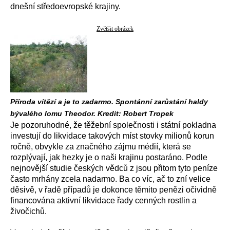
dnešní středoevropské krajiny.
Zvětšit obrázek
Příroda vítězí a je to zadarmo. Spontánní zarůstání haldy
bývalého lomu Theodor. Kredit: Robert Tropek
Je pozoruhodné, že těžební společnosti i státní pokladna
investují do likvidace takových míst stovky milionů korun
ročně, obvykle za značného zájmu médií, která se
rozplývají, jak hezky je o naši krajinu postaráno. Podle
nejnovější studie českých vědců z jsou přitom tyto peníze
často mrhány zcela nadarmo. Ba co víc, ač to zní velice
děsivě, v řadě případů je dokonce těmito penězi očividně
financována aktivní likvidace řady cenných rostlin a
živočichů.