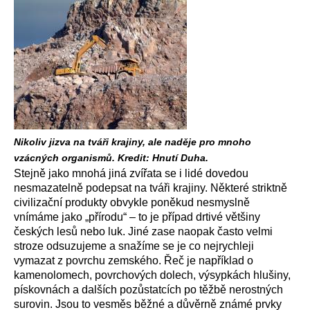
Nikoliv jizva na tváři krajiny, ale naděje pro mnoho
vzácných organismů. Kredit: Hnutí Duha.
Stejně jako mnohá jiná zvířata se i lidé dovedou
nesmazatelně podepsat na tváři krajiny. Některé striktně
civilizační produkty obvykle poněkud nesmyslně
vnímáme jako „přírodu“ – to je případ drtivé většiny
českých lesů nebo luk. Jiné zase naopak často velmi
stroze odsuzujeme a snažíme se je co nejrychleji
vymazat z povrchu zemského. Řeč je například o
kamenolomech, povrchových dolech, výsypkách hlušiny,
pískovnách a dalších pozůstatcích po těžbě nerostných
surovin. Jsou to vesměs běžné a důvěrně známé prvky