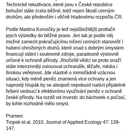
Technické rekultivace, které jsou v České republice
bohužel stále zcela běžné, totiž nejen škodí cenným
druhům, ale především i věčně hladovému rozpočtu ČR.
Podle Martina Konvičky je teď nejdůležitější protlačit
jejich výsledky do běžné praxe. Jen tak je podle něj
možné zamezit pokračujícímu ničení cenných stanovišť i
hubení ohrožených druhů, které snad s dobrým úmyslem
financují státní i soukromé zdroje, paradoxně výslovně
určené k ochraně přírody. Jihočeští vědci se proto snaží
stále intenzivněji oslovovat ochranáře, těžaře, média i
širokou veřejnost. Jde vlastně o mimořádně vzácnou
situaci, kdy méně peněz znamená více ochrany a jen
naprostý hlupák by se alespoň nepokusil nalézt přijatelné
řešení vedoucí k efektivnímu využívání peněz v ochraně
české přírody. Na rozdíl od investic do báchorek o počasí,
by tohle rozhodně mělo smysl.
Pramen:
Tropek et al. 2010. Journal of Applied Ecology 47: 139-
147.