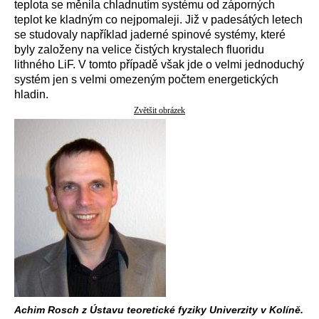
teplota se měnila chladnutím systému od záporných
teplot ke kladným co nejpomaleji. Již v padesátých letech
se studovaly například jaderné spinové systémy, které
byly založeny na velice čistých krystalech fluoridu
lithného LiF. V tomto případě však jde o velmi jednoduchý
systém jen s velmi omezeným počtem energetických
hladin.
Zvětšit obrázek
Achim Rosch z Ústavu teoretické fyziky Univerzity v Kolíně.