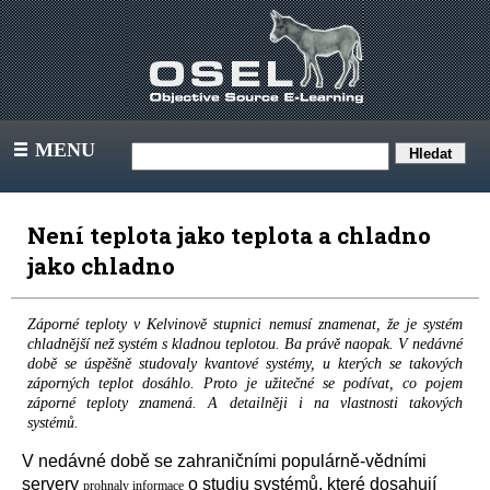
MENU
III
Není teplota jako teplota a chladno
jako chladno
Záporné teploty v Kelvinově stupnici nemusí znamenat, že je systém
chladnější než systém s kladnou teplotou. Ba právě naopak. V nedávné
době se úspěšně studovaly kvantové systémy, u kterých se takových
záporných teplot dosáhlo. Proto je užitečné se podívat, co pojem
záporné teploty znamená. A detailněji i na vlastnosti takových
systémů.
V nedávné době se zahraničními populárně-vědními
servery
o studiu systémů, které dosahují
prohnaly informace