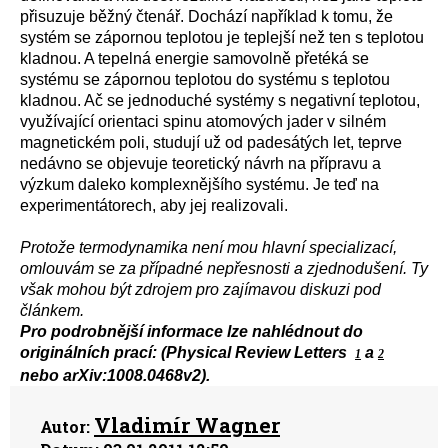
přisuzuje běžný čtenář. Dochází například k tomu, že
systém se zápornou teplotou je teplejší než ten s teplotou
kladnou. A tepelná energie samovolně přetéká se
systému se zápornou teplotou do systému s teplotou
kladnou. Ač se jednoduché systémy s negativní teplotou,
využívající orientaci spinu atomových jader v silném
magnetickém poli, studují už od padesátých let, teprve
nedávno se objevuje teoretický návrh na přípravu a
výzkum daleko komplexnějšího systému. Je teď na
experimentátorech, aby jej realizovali.
Protože termodynamika není mou hlavní specializací,
omlouvám se za případné nepřesnosti a zjednodušení. Ty
však mohou být zdrojem pro zajímavou diskuzi pod
článkem.
Pro podrobnější informace lze nahlédnout do
originálních prací: (Physical Review Letters
a
1
2
nebo arXiv:1008.0468v2).
Vladimír Wagner
Autor: