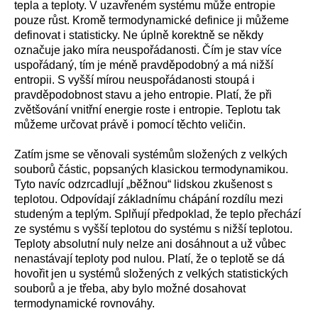
tepla a teploty. V uzavřeném systému může entropie
pouze růst. Kromě termodynamické definice ji můžeme
definovat i statisticky. Ne úplně korektně se někdy
označuje jako míra neuspořádanosti. Čím je stav více
uspořádaný, tím je méně pravděpodobný a má nižší
entropii. S vyšší mírou neuspořádanosti stoupá i
pravděpodobnost stavu a jeho entropie. Platí, že při
zvětšování vnitřní energie roste i entropie. Teplotu tak
můžeme určovat právě i pomocí těchto veličin.
Zatím jsme se věnovali systémům složených z velkých
souborů částic, popsaných klasickou termodynamikou.
Tyto navíc odzrcadlují „běžnou“ lidskou zkušenost s
teplotou. Odpovídají základnímu chápání rozdílu mezi
studeným a teplým. Splňují předpoklad, že teplo přechází
ze systému s vyšší teplotou do systému s nižší teplotou.
Teploty absolutní nuly nelze ani dosáhnout a už vůbec
nenastávají teploty pod nulou. Platí, že o teplotě se dá
hovořit jen u systémů složených z velkých statistických
souborů a je třeba, aby bylo možné dosahovat
termodynamické rovnováhy.