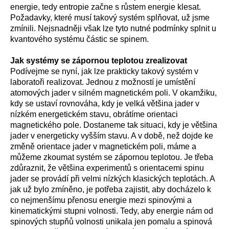
energie, tedy entropie začne s růstem energie klesat.
Požadavky, které musí takový systém splňovat, už jsme
zmínili. Nejsnadněji však lze tyto nutné podmínky splnit u
kvantového systému částic se spinem.
Jak systémy se zápornou teplotou zrealizovat
Podívejme se nyní, jak lze prakticky takový systém v
laboratoři realizovat. Jednou z možností je umístění
atomových jader v silném magnetickém poli. V okamžiku,
kdy se ustaví rovnováha, kdy je velká většina jader v
nízkém energetickém stavu, obrátíme orientaci
magnetického pole. Dostaneme tak situaci, kdy je většina
jader v energeticky vyšším stavu. A v době, než dojde ke
změně orientace jader v magnetickém poli, máme a
můžeme zkoumat systém se zápornou teplotou. Je třeba
zdůraznit, že většina experimentů s orientacemi spinu
jader se provádí při velmi nízkých klasických teplotách. A
jak už bylo zmíněno, je potřeba zajistit, aby docházelo k
co nejmenšímu přenosu energie mezi spinovými a
kinematickými stupni volnosti. Tedy, aby energie nám od
spinových stupňů volnosti unikala jen pomalu a spinová