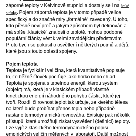
záporné teploty v Kelvinově stupnici a dostaly se i na
české
. Pojem záporná teplota je v tomto případě velice
stránky
specifický a do značné míry „formálně“ zavedený. U toho,
kdo přesně neví proč a jakým způsobem byl definován a
má spíše „klasické“ znalosti o teplotě, mohou podobné
populární články vést k velmi zavádějícím představám.
Proto bych se pokusil o osvětlení některých pojmů a dějů,
které jsou s touto oblastí spojeny.
Pojem teplota
Teplota je fyzikální veličina, která kvantitativně popisuje
to, co běžně člověk pociťuje jako horko nebo chlad.
Teplota je spojená s tepelnou energií, kterou systém
(objekt) má, která je v klasickém případě vlastně
kinetickou energií náhodného pohybu částic, které jej
tvoří. Rozdíl či rovnost teplot tak určuje, ze kterého tělesa
na které bude probíhat přenos tepla nebo případně
nastane termodynamická rovnováha. Existuje pak několik
přístupů, které umožňují získat vysvětlení (definici) teploty.
Lze vyjít z klasického termodynamického popisu
empirických veličin měřených v laboratoři. Další možnost