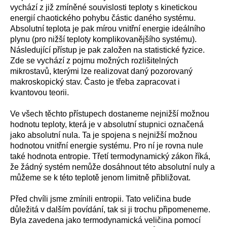
vychází z již zmíněné souvislosti teploty s kinetickou
energií chaotického pohybu částic daného systému.
Absolutní teplota je pak mírou vnitřní energie ideálního
plynu (pro nižší teploty komplikovanějšího systému).
Následující přístup je pak založen na statistické fyzice.
Zde se vychází z pojmu možných rozlišitelných
mikrostavů, kterými lze realizovat daný pozorovaný
makroskopický stav. Často je třeba zapracovat i
kvantovou teorii.
Ve všech těchto přístupech dostaneme nejnižší možnou
hodnotu teploty, která je v absolutní stupnici označená
jako absolutní nula. Ta je spojena s nejnižší možnou
hodnotou vnitřní energie systému. Pro ní je rovna nule
také hodnota entropie. Třetí termodynamický zákon říká,
že žádný systém nemůže dosáhnout této absolutní nuly a
můžeme se k této teplotě jenom limitně přibližovat.
Před chvíli jsme zmínili entropii. Tato veličina bude
důležitá v dalším povídání, tak si ji trochu připomeneme.
Byla zavedena jako termodynamická veličina pomocí