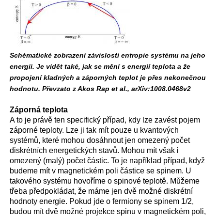
Schématické zobrazení závislosti entropie systému na jeho
energii. Je vidět také, jak se mění s energií teplota a že
propojení kladných a záporných teplot je přes nekonečnou
hodnotu. Převzato z Akos Rap et al., arXiv:1008.0468v2
Záporná teplota
A to je právě ten specifický případ, kdy lze zavést pojem
záporné teploty. Lze ji tak mít pouze u kvantových
systémů, které mohou dosáhnout jen omezený počet
diskrétních energetických stavů. Mohou mít však i
omezený (malý) počet částic. To je například případ, když
budeme mít v magnetickém poli částice se spinem. U
takového systému hovoříme o spinové teplotě. Můžeme
třeba předpokládat, že máme jen dvě možné diskrétní
hodnoty energie. Pokud jde o fermiony se spinem 1/2,
budou mít dvě možné projekce spinu v magnetickém poli,