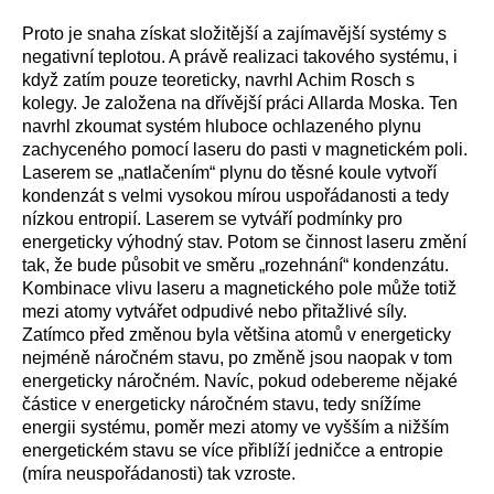
Proto je snaha získat složitější a zajímavější systémy s
negativní teplotou. A právě realizaci takového systému, i
když zatím pouze teoreticky, navrhl Achim Rosch s
kolegy. Je založena na dřívější práci Allarda Moska. Ten
navrhl zkoumat systém hluboce ochlazeného plynu
zachyceného pomocí laseru do pasti v magnetickém poli.
Laserem se „natlačením“ plynu do těsné koule vytvoří
kondenzát s velmi vysokou mírou uspořádanosti a tedy
nízkou entropií. Laserem se vytváří podmínky pro
energeticky výhodný stav. Potom se činnost laseru změní
tak, že bude působit ve směru „rozehnání“ kondenzátu.
Kombinace vlivu laseru a magnetického pole může totiž
mezi atomy vytvářet odpudivé nebo přitažlivé síly.
Zatímco před změnou byla většina atomů v energeticky
nejméně náročném stavu, po změně jsou naopak v tom
energeticky náročném. Navíc, pokud odebereme nějaké
částice v energeticky náročném stavu, tedy snížíme
energii systému, poměr mezi atomy ve vyšším a nižším
energetickém stavu se více přiblíží jedničce a entropie
(míra neuspořádanosti) tak vzroste.