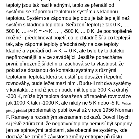
teploty jsou tak nad kladnými, teplo se přenáší od
systému se zápornou teplotou k systému s kladnou
teplotou. Systém se zápornou teplotou je tak teplejší než
systém s kladnou teplotou. Seřazení teplot je tak 0 K, ….
500 K, …+∞ K = -∞ K, … , -500 K, … 0 K. Je pochopitelně
možné i předefinovat pojetí, co je chladnější a co teplejší
tak, aby záporné teploty předcházely na ose teploty
kladné a v pořadí od -∞ K → 0 K, ale bylo by to daleko
nepřirozenější a více zavádějící. Jestliže ponecháme
první, přirozenější definici, zachová se ta vlastnost, že
pokud se dostanou do kontaktu systémy s různými
teplotami, teplota, která se ustálí po dosažení tepelné
rovnováhy, bude ležet mezi nimi. Budu-li mít dva systémy
v kontaktu, z nichž jeden bude mít teplotu 300 K a druhý
-300 K, může být teplota dosažená při tepelné rovnováze
jak 1000 K tak i -1000 K, ale nikdy ne 5 K nebo -5 K.
Velice
problematiky publikoval už v roce 1956 Norman
pěkný přehled
F. Ramsey s rozsáhlým seznamem odkazů. Dovolil bych
si ještě zdůraznit, že negativní teploty nemusí být spojeny
jen se spinovými teplotami, ale obecně se systémy, kde
dochází ke změně závislosti změny entropie při růstu