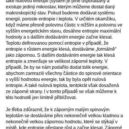
také nulovou entropii (systém je plně uspořádaný a
existuje jediný mikrostav, kterým můžeme dostat daný
makroskopický stav. Pokud budeme dodávat systému
energii, poroste entropie i teplota. V určitém okamžiku,
když máme přesně polovinu částic v nižším a polovinu ve
vyšším energetickém stavu, dosáhne entropie maximální
hodnoty a s dalším dodáváním energie začne klesat.
Teplotu definovanou pomocí entropie v případě, že
entropie s růstem energie klesá, dostáváme „formálně“
jako zápornou. S dalším dodáváním energie tak klesá
entropie a zmenšuje se velikost záporné teploty. V
případě, že by se nám podařilo dodat tolik energie,
abychom zamrazili všechny částice do spinové orientace
s vyšší hodnotou energie, tak by byla opět nulová
entropie. A také nulová teplota, tentokrát však dosažená
ze záporné strany. I v tomto případě se však můžeme k
této hodnotě jen limitně přibližovat.
Je třeba zdůraznit, že k záporným malým spinovým
teplotám se dostáváme přes nekonečně velkou kladnou a
nekonečně velkou zápornou hodnotu, které se stýkají v
místě, kde entropie přestane růst a začne klesat. Záporné