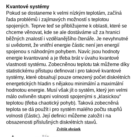
Kvantové systémy
Pokud se dostaneme k velmi nízkým teplotám, začíná
řada problémů i zajímavých možností s teplotou
spojených. Teprve teď se přibližujeme k oblasti, které se
chceme věnovat, kde se ale dostáváme už za hranici
běžných znalostí i vzdělanějšího čtenáře. Je nevyhnutné
si uvědomit, že vnitřní energie částic není jen energií
spojenou s náhodným pohybem. Navíc jsou hodnoty
energie kvantované a je třeba brát v úvahu kvantové
vlastnosti systému. Zobecněnou teplotu tak můžeme díky
statistickému přístupu definovat i pro takové kvantové
systémy, které obsahují pouze omezený počet diskrétních
energetických hladin s nějakou minimální a maximální
hodnotou energie. Musí však jít o systém, který jen velmi
málo ovlivněn stupni volnosti spojenými s „klasickou“
teplotou (třeba chaotický pohyb). Taková zobecněná
teplota se dá použít i pro systém malého počtu stupňů
volnosti (částic). Její definici můžeme založit i na
obsazenosti příslušných diskrétních stavů.
Zvětšit obrázek