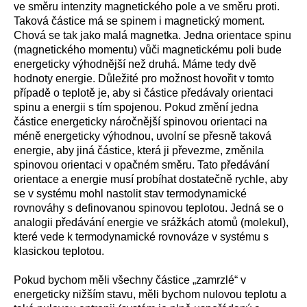
ve směru intenzity magnetického pole a ve směru proti.
Taková částice má se spinem i magnetický moment.
Chová se tak jako malá magnetka. Jedna orientace spinu
(magnetického momentu) vůči magnetickému poli bude
energeticky výhodnější než druhá. Máme tedy dvě
hodnoty energie. Důležité pro možnost hovořit v tomto
případě o teplotě je, aby si částice předávaly orientaci
spinu a energii s tím spojenou. Pokud změní jedna
částice energeticky náročnější spinovou orientaci na
méně energeticky výhodnou, uvolní se přesně taková
energie, aby jiná částice, která ji převezme, změnila
spinovou orientaci v opačném směru. Tato předávání
orientace a energie musí probíhat dostatečně rychle, aby
se v systému mohl nastolit stav termodynamické
rovnováhy s definovanou spinovou teplotou. Jedná se o
analogii předávání energie ve srážkách atomů (molekul),
které vede k termodynamické rovnováze v systému s
klasickou teplotou.
Pokud bychom měli všechny částice „zamrzlé“ v
energeticky nižším stavu, měli bychom nulovou teplotu a