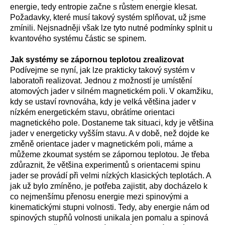
energie, tedy entropie začne s růstem energie klesat.
Požadavky, které musí takový systém splňovat, už jsme
zmínili. Nejsnadněji však lze tyto nutné podmínky splnit u
kvantového systému částic se spinem.
Jak systémy se zápornou teplotou zrealizovat
Podívejme se nyní, jak lze prakticky takový systém v
laboratoři realizovat. Jednou z možností je umístění
atomových jader v silném magnetickém poli. V okamžiku,
kdy se ustaví rovnováha, kdy je velká většina jader v
nízkém energetickém stavu, obrátíme orientaci
magnetického pole. Dostaneme tak situaci, kdy je většina
jader v energeticky vyšším stavu. A v době, než dojde ke
změně orientace jader v magnetickém poli, máme a
můžeme zkoumat systém se zápornou teplotou. Je třeba
zdůraznit, že většina experimentů s orientacemi spinu
jader se provádí při velmi nízkých klasických teplotách. A
jak už bylo zmíněno, je potřeba zajistit, aby docházelo k
co nejmenšímu přenosu energie mezi spinovými a
kinematickými stupni volnosti. Tedy, aby energie nám od
spinových stupňů volnosti unikala jen pomalu a spinová