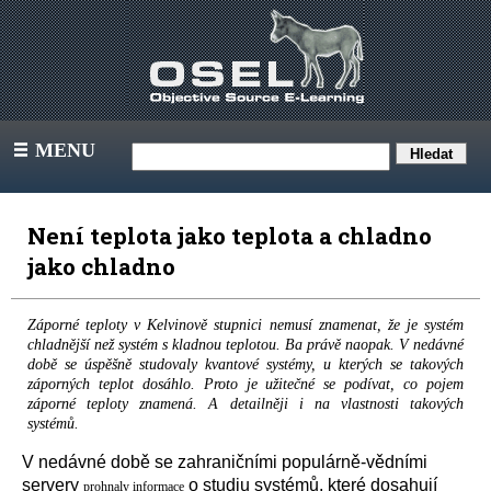
MENU
III
Není teplota jako teplota a chladno
jako chladno
Záporné teploty v Kelvinově stupnici nemusí znamenat, že je systém
chladnější než systém s kladnou teplotou. Ba právě naopak. V nedávné
době se úspěšně studovaly kvantové systémy, u kterých se takových
záporných teplot dosáhlo. Proto je užitečné se podívat, co pojem
záporné teploty znamená. A detailněji i na vlastnosti takových
systémů.
V nedávné době se zahraničními populárně-vědními
servery
o studiu systémů, které dosahují
prohnaly informace