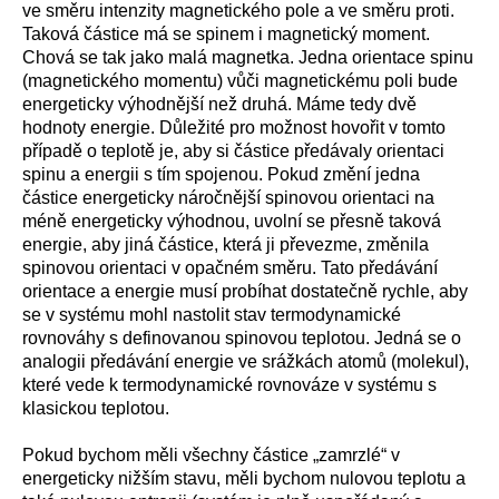
ve směru intenzity magnetického pole a ve směru proti.
Taková částice má se spinem i magnetický moment.
Chová se tak jako malá magnetka. Jedna orientace spinu
(magnetického momentu) vůči magnetickému poli bude
energeticky výhodnější než druhá. Máme tedy dvě
hodnoty energie. Důležité pro možnost hovořit v tomto
případě o teplotě je, aby si částice předávaly orientaci
spinu a energii s tím spojenou. Pokud změní jedna
částice energeticky náročnější spinovou orientaci na
méně energeticky výhodnou, uvolní se přesně taková
energie, aby jiná částice, která ji převezme, změnila
spinovou orientaci v opačném směru. Tato předávání
orientace a energie musí probíhat dostatečně rychle, aby
se v systému mohl nastolit stav termodynamické
rovnováhy s definovanou spinovou teplotou. Jedná se o
analogii předávání energie ve srážkách atomů (molekul),
které vede k termodynamické rovnováze v systému s
klasickou teplotou.
Pokud bychom měli všechny částice „zamrzlé“ v
energeticky nižším stavu, měli bychom nulovou teplotu a