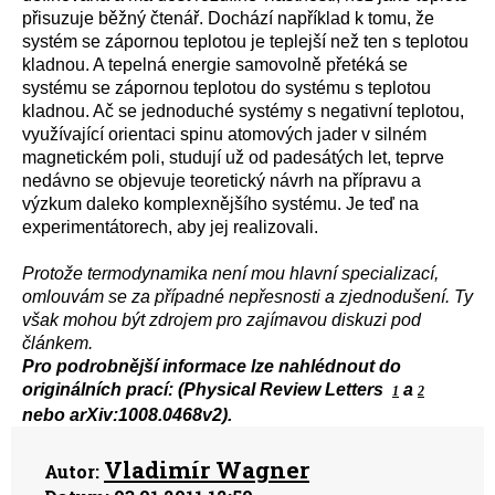
přisuzuje běžný čtenář. Dochází například k tomu, že
systém se zápornou teplotou je teplejší než ten s teplotou
kladnou. A tepelná energie samovolně přetéká se
systému se zápornou teplotou do systému s teplotou
kladnou. Ač se jednoduché systémy s negativní teplotou,
využívající orientaci spinu atomových jader v silném
magnetickém poli, studují už od padesátých let, teprve
nedávno se objevuje teoretický návrh na přípravu a
výzkum daleko komplexnějšího systému. Je teď na
experimentátorech, aby jej realizovali.
Protože termodynamika není mou hlavní specializací,
omlouvám se za případné nepřesnosti a zjednodušení. Ty
však mohou být zdrojem pro zajímavou diskuzi pod
článkem.
Pro podrobnější informace lze nahlédnout do
originálních prací: (Physical Review Letters
a
1
2
nebo arXiv:1008.0468v2).
Vladimír Wagner
Autor: