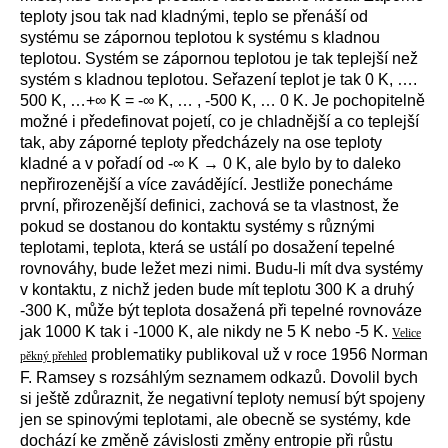
teploty jsou tak nad kladnými, teplo se přenáší od
systému se zápornou teplotou k systému s kladnou
teplotou. Systém se zápornou teplotou je tak teplejší než
systém s kladnou teplotou. Seřazení teplot je tak 0 K, ….
500 K, …+∞ K = -∞ K, … , -500 K, … 0 K. Je pochopitelně
možné i předefinovat pojetí, co je chladnější a co teplejší
tak, aby záporné teploty předcházely na ose teploty
kladné a v pořadí od -∞ K → 0 K, ale bylo by to daleko
nepřirozenější a více zavádějící. Jestliže ponecháme
první, přirozenější definici, zachová se ta vlastnost, že
pokud se dostanou do kontaktu systémy s různými
teplotami, teplota, která se ustálí po dosažení tepelné
rovnováhy, bude ležet mezi nimi. Budu-li mít dva systémy
v kontaktu, z nichž jeden bude mít teplotu 300 K a druhý
-300 K, může být teplota dosažená při tepelné rovnováze
jak 1000 K tak i -1000 K, ale nikdy ne 5 K nebo -5 K.
Velice
problematiky publikoval už v roce 1956 Norman
pěkný přehled
F. Ramsey s rozsáhlým seznamem odkazů. Dovolil bych
si ještě zdůraznit, že negativní teploty nemusí být spojeny
jen se spinovými teplotami, ale obecně se systémy, kde
dochází ke změně závislosti změny entropie při růstu