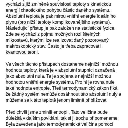
vychází z již zmíněné souvislosti teploty s kinetickou
energií chaotického pohybu částic daného systému.
Absolutní teplota je pak mírou vnitřní energie ideálního
plynu (pro nižší teploty komplikovanějšího systému).
Následující přístup je pak založen na statistické fyzice.
Zde se vychází z pojmu možných rozlišitelných
mikrostavů, kterými lze realizovat daný pozorovaný
makroskopický stav. Často je třeba zapracovat i
kvantovou teorii.
Ve všech těchto přístupech dostaneme nejnižší možnou
hodnotu teploty, která je v absolutní stupnici označená
jako absolutní nula. Ta je spojena s nejnižší možnou
hodnotou vnitřní energie systému. Pro ní je rovna nule
také hodnota entropie. Třetí termodynamický zákon říká,
že žádný systém nemůže dosáhnout této absolutní nuly a
můžeme se k této teplotě jenom limitně přibližovat.
Před chvíli jsme zmínili entropii. Tato veličina bude
důležitá v dalším povídání, tak si ji trochu připomeneme.
Byla zavedena jako termodynamická veličina pomocí