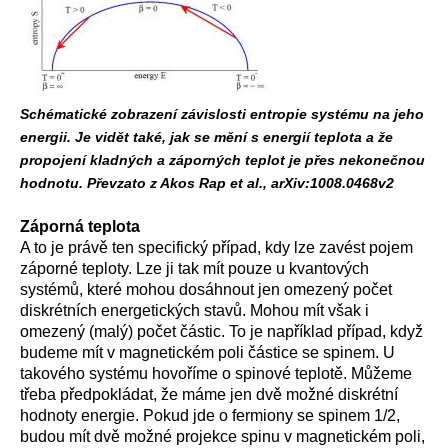
Schématické zobrazení závislosti entropie systému na jeho
energii. Je vidět také, jak se mění s energií teplota a že
propojení kladných a záporných teplot je přes nekonečnou
hodnotu. Převzato z Akos Rap et al., arXiv:1008.0468v2
Záporná teplota
A to je právě ten specifický případ, kdy lze zavést pojem
záporné teploty. Lze ji tak mít pouze u kvantových
systémů, které mohou dosáhnout jen omezený počet
diskrétních energetických stavů. Mohou mít však i
omezený (malý) počet částic. To je například případ, když
budeme mít v magnetickém poli částice se spinem. U
takového systému hovoříme o spinové teplotě. Můžeme
třeba předpokládat, že máme jen dvě možné diskrétní
hodnoty energie. Pokud jde o fermiony se spinem 1/2,
budou mít dvě možné projekce spinu v magnetickém poli,