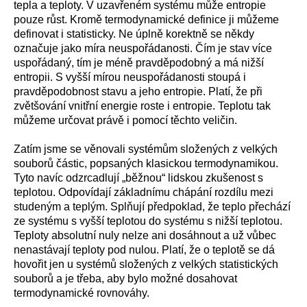
tepla a teploty. V uzavřeném systému může entropie
pouze růst. Kromě termodynamické definice ji můžeme
definovat i statisticky. Ne úplně korektně se někdy
označuje jako míra neuspořádanosti. Čím je stav více
uspořádaný, tím je méně pravděpodobný a má nižší
entropii. S vyšší mírou neuspořádanosti stoupá i
pravděpodobnost stavu a jeho entropie. Platí, že při
zvětšování vnitřní energie roste i entropie. Teplotu tak
můžeme určovat právě i pomocí těchto veličin.
Zatím jsme se věnovali systémům složených z velkých
souborů částic, popsaných klasickou termodynamikou.
Tyto navíc odzrcadlují „běžnou“ lidskou zkušenost s
teplotou. Odpovídají základnímu chápání rozdílu mezi
studeným a teplým. Splňují předpoklad, že teplo přechází
ze systému s vyšší teplotou do systému s nižší teplotou.
Teploty absolutní nuly nelze ani dosáhnout a už vůbec
nenastávají teploty pod nulou. Platí, že o teplotě se dá
hovořit jen u systémů složených z velkých statistických
souborů a je třeba, aby bylo možné dosahovat
termodynamické rovnováhy.