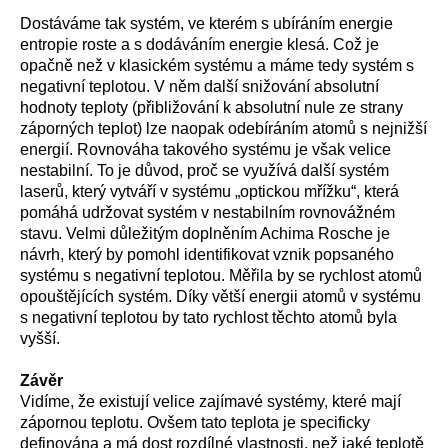
Dostáváme tak systém, ve kterém s ubíráním energie
entropie roste a s dodáváním energie klesá. Což je
opačně než v klasickém systému a máme tedy systém s
negativní teplotou. V něm další snižování absolutní
hodnoty teploty (přibližování k absolutní nule ze strany
záporných teplot) lze naopak odebíráním atomů s nejnižší
energií. Rovnováha takového systému je však velice
nestabilní. To je důvod, proč se využívá další systém
laserů, který vytváří v systému „optickou mřížku“, která
pomáhá udržovat systém v nestabilním rovnovážném
stavu. Velmi důležitým doplněním Achima Rosche je
návrh, který by pomohl identifikovat vznik popsaného
systému s negativní teplotou. Měřila by se rychlost atomů
opouštějících systém. Díky větší energii atomů v systému
s negativní teplotou by tato rychlost těchto atomů byla
vyšší.
Závěr
Vidíme, že existují velice zajímavé systémy, které mají
zápornou teplotu. Ovšem tato teplota je specificky
definována a má dost rozdílné vlastnosti, než jaké teplotě