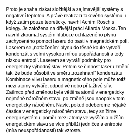
Proto je snaha získat složitější a zajímavější systémy s
negativní teplotou. A právě realizaci takového systému, i
když zatím pouze teoreticky, navrhl Achim Rosch s
kolegy. Je založena na dřívější práci Allarda Moska. Ten
navrhl zkoumat systém hluboce ochlazeného plynu
zachyceného pomocí laseru do pasti v magnetickém poli.
Laserem se „natlačením“ plynu do těsné koule vytvoří
kondenzát s velmi vysokou mírou uspořádanosti a tedy
nízkou entropií. Laserem se vytváří podmínky pro
energeticky výhodný stav. Potom se činnost laseru změní
tak, že bude působit ve směru „rozehnání“ kondenzátu.
Kombinace vlivu laseru a magnetického pole může totiž
mezi atomy vytvářet odpudivé nebo přitažlivé síly.
Zatímco před změnou byla většina atomů v energeticky
nejméně náročném stavu, po změně jsou naopak v tom
energeticky náročném. Navíc, pokud odebereme nějaké
částice v energeticky náročném stavu, tedy snížíme
energii systému, poměr mezi atomy ve vyšším a nižším
energetickém stavu se více přiblíží jedničce a entropie
(míra neuspořádanosti) tak vzroste.