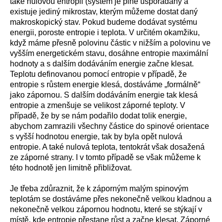
také nulovou entropii (systém je plně uspořádaný a
existuje jediný mikrostav, kterým můžeme dostat daný
makroskopický stav. Pokud budeme dodávat systému
energii, poroste entropie i teplota. V určitém okamžiku,
když máme přesně polovinu částic v nižším a polovinu ve
vyšším energetickém stavu, dosáhne entropie maximální
hodnoty a s dalším dodáváním energie začne klesat.
Teplotu definovanou pomocí entropie v případě, že
entropie s růstem energie klesá, dostáváme „formálně“
jako zápornou. S dalším dodáváním energie tak klesá
entropie a zmenšuje se velikost záporné teploty. V
případě, že by se nám podařilo dodat tolik energie,
abychom zamrazili všechny částice do spinové orientace
s vyšší hodnotou energie, tak by byla opět nulová
entropie. A také nulová teplota, tentokrát však dosažená
ze záporné strany. I v tomto případě se však můžeme k
této hodnotě jen limitně přibližovat.
Je třeba zdůraznit, že k záporným malým spinovým
teplotám se dostáváme přes nekonečně velkou kladnou a
nekonečně velkou zápornou hodnotu, které se stýkají v
místě, kde entropie přestane růst a začne klesat. Záporné