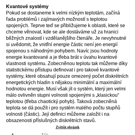
Kvantové systémy
Pokud se dostaneme k velmi nízkým teplotám, začíná
řada problémů i zajímavých možností s teplotou
spojených. Teprve teď se přibližujeme k oblasti, které se
chceme věnovat, kde se ale dostáváme už za hranici
běžných znalostí i vzdělanějšího čtenáře. Je nevyhnutné
si uvědomit, že vnitřní energie částic není jen energií
spojenou s náhodným pohybem. Navíc jsou hodnoty
energie kvantované a je třeba brát v úvahu kvantové
vlastnosti systému. Zobecněnou teplotu tak můžeme díky
statistickému přístupu definovat i pro takové kvantové
systémy, které obsahují pouze omezený počet diskrétních
energetických hladin s nějakou minimální a maximální
hodnotou energie. Musí však jít o systém, který jen velmi
málo ovlivněn stupni volnosti spojenými s „klasickou“
teplotou (třeba chaotický pohyb). Taková zobecněná
teplota se dá použít i pro systém malého počtu stupňů
volnosti (částic). Její definici můžeme založit i na
obsazenosti příslušných diskrétních stavů.
Zvětšit obrázek