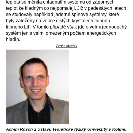
teplota se měnila chladnutím systému od záporných
teplot ke kladným co nejpomaleji. Již v padesátých letech
se studovaly například jaderné spinové systémy, které
byly založeny na velice čistých krystalech fluoridu
lithného LiF. V tomto případě však jde o velmi jednoduchý
systém jen s velmi omezeným počtem energetických
hladin.
Zvětšit obrázek
Achim Rosch z Ústavu teoretické fyziky Univerzity v Kolíně.