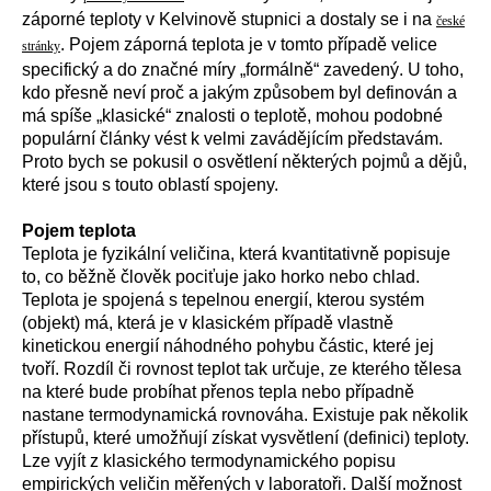
záporné teploty v Kelvinově stupnici a dostaly se i na
české
. Pojem záporná teplota je v tomto případě velice
stránky
specifický a do značné míry „formálně“ zavedený. U toho,
kdo přesně neví proč a jakým způsobem byl definován a
má spíše „klasické“ znalosti o teplotě, mohou podobné
populární články vést k velmi zavádějícím představám.
Proto bych se pokusil o osvětlení některých pojmů a dějů,
které jsou s touto oblastí spojeny.
Pojem teplota
Teplota je fyzikální veličina, která kvantitativně popisuje
to, co běžně člověk pociťuje jako horko nebo chlad.
Teplota je spojená s tepelnou energií, kterou systém
(objekt) má, která je v klasickém případě vlastně
kinetickou energií náhodného pohybu částic, které jej
tvoří. Rozdíl či rovnost teplot tak určuje, ze kterého tělesa
na které bude probíhat přenos tepla nebo případně
nastane termodynamická rovnováha. Existuje pak několik
přístupů, které umožňují získat vysvětlení (definici) teploty.
Lze vyjít z klasického termodynamického popisu
empirických veličin měřených v laboratoři. Další možnost