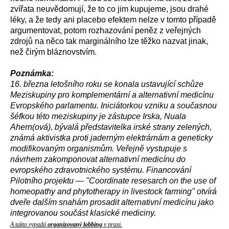
zvířata neuvědomují, že to co jim kupujeme, jsou drahé
léky, a že tedy ani placebo efektem nelze v tomto případě
argumentovat, potom rozhazování peněz z veřejných
zdrojů na něco tak marginálního lze těžko nazvat jinak,
než čirým bláznovstvím.
Poznámka:
16. března letošního roku se konala ustavující schůze
Meziskupiny pro komplementární a alternativní medicínu
Evropského parlamentu. Iniciátorkou vzniku a současnou
šéfkou této meziskupiny je zástupce Irska, Nuala
Ahern(ová), bývalá představitelka irské strany zelených,
známá aktivistka proti jaderným elektrárnám a geneticky
modifikovaným organismům. Veřejně vystupuje s
návrhem zakomponovat alternativní medicínu do
evropského zdravotnického systému. Financování
Pilotního projektu — "Coordinate resesarch on the use of
homeopathy and phytotherapy in livestock farming" otvírá
dveře dalším snahám prosadit alternativní medicínu jako
integrovanou součást klasické mediciny.
A takto vypadá
organizovaný lobbing
v praxi.