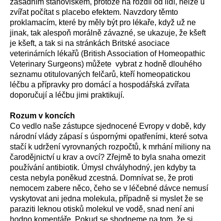
zásadním stanoviskem, protože na rozdíl od lidí, nelze u
zvířat počítat s placebo efektem. Navzdory těmto
proklamacím, které by měly být pro lékaře, když už ne
jinak, tak alespoň morálně závazné, se ukazuje, že kšeft
je kšeft, a tak si na stránkách Britské asociace
veterinárních lékařů (British Association of Homeopathic
Veterinary Surgeons) můžete vybrat z hodně dlouhého
seznamu otitulovaných felčarů, kteří homeopatickou
léčbu a přípravky pro domácí a hospodářská zvířata
doporučují a léčbu jimi praktikují.
Rozum v koncích
Co vedlo naše zástupce sjednocené Evropy v době, kdy
národní vlády zápasí s úspornými opatřeními, které sotva
stačí k udržení vyrovnaných rozpočtů, k mrhání miliony na
čarodějnictví u krav a ovcí? Zřejmě to byla snaha omezit
používání antibiotik. Úmysl chvályhodný, jen kdyby ta
cesta nebyla poněkud zcestná. Domnívat se, že proti
nemocem zabere něco, čeho se v léčebné dávce nemusí
vyskytovat ani jedna molekula, případně si myslet že se
paraziti leknou otisků molekul ve vodě, snad není ani
hodno komentáře. Pokud se shodneme na tom, že si