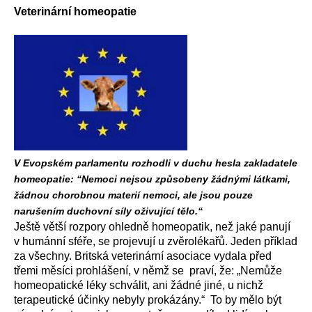
Veterinární homeopatie
V Evopském parlamentu rozhodli v duchu hesla zakladatele
homeopatie: “Nemoci nejsou způsobeny žádnými látkami,
žádnou chorobnou materií nemoci, ale jsou pouze
narušením duchovní síly oživující tělo.“
Ještě větší rozpory ohledně homeopatik, než jaké panují
v humánní sféře, se projevují u zvěrolékařů. Jeden příklad
za všechny. Britská veterinární asociace vydala před
třemi měsíci prohlášení, v němž se praví, že: „Nemůže
homeopatické léky schválit, ani žádné jiné, u nichž
terapeutické účinky nebyly prokázány.“ To by mělo být