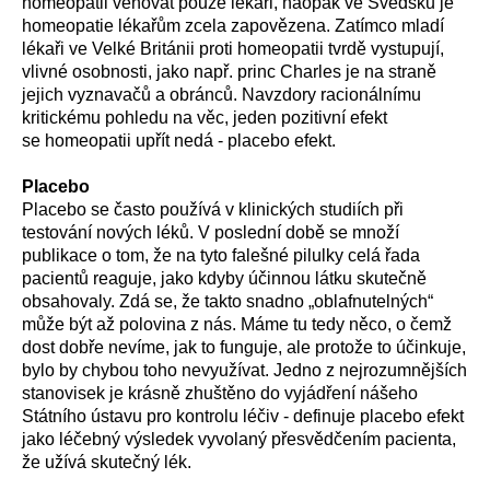
homeopatii věnovat pouze lékaři, naopak ve Švédsku je
homeopatie lékařům zcela zapovězena. Zatímco mladí
lékaři ve Velké Británii proti homeopatii tvrdě vystupují,
vlivné osobnosti, jako např. princ Charles je na straně
jejich vyznavačů a obránců. Navzdory racionálnímu
kritickému pohledu na věc, jeden pozitivní efekt
se homeopatii upřít nedá - placebo efekt.
Placebo
Placebo se často používá v klinických studiích při
testování nových léků. V poslední době se množí
publikace o tom, že na tyto falešné pilulky celá řada
pacientů reaguje, jako kdyby účinnou látku skutečně
obsahovaly. Zdá se, že takto snadno „oblafnutelných“
může být až polovina z nás. Máme tu tedy něco, o čemž
dost dobře nevíme, jak to funguje, ale protože to účinkuje,
bylo by chybou toho nevyužívat. Jedno z nejrozumnějších
stanovisek je krásně zhuštěno do vyjádření nášeho
Státního ústavu pro kontrolu léčiv - definuje placebo efekt
jako léčebný výsledek vyvolaný přesvědčením pacienta,
že užívá skutečný lék.