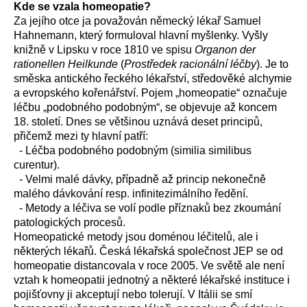
Kde se vzala homeopatie?
Za jejího otce ja považován německý lékař Samuel
Hahnemann, který formuloval hlavní myšlenky. Vyšly
knižně v Lipsku v roce 1810 ve spisu
Organon der
rationellen Heilkunde
(
Prostředek racionální léčby
). Je to
směska antického řeckého lékařství, středověké alchymie
a evropského kořenářství. Pojem „homeopatie“ označuje
léčbu „podobného podobným“, se objevuje až koncem
18. století. Dnes se většinou uznává deset principů,
přičemž mezi ty hlavní patří:
- Léčba podobného podobným (similia similibus
curentur).
- Velmi malé dávky, případně až princip nekonečně
malého dávkování resp. infinitezimálního ředění.
- Metody a léčiva se volí podle příznaků bez zkoumání
patologických procesů.
Homeopatické metody jsou doménou léčitelů, ale i
některých lékařů. Česká lékařská společnost JEP se od
homeopatie distancovala v roce 2005. Ve světě ale není
vztah k homeopatii jednotný a některé lékařské instituce i
pojišťovny ji akceptují nebo tolerují. V Itálii se smí