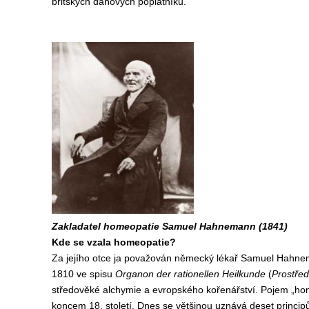
britských daňových poplatníků.
Zakladatel homeopatie Samuel Hahnemann (1841)
Kde se vzala homeopatie?
Za jejího otce ja považován německý lékař Samuel Hahnema
1810 ve spisu
Organon der rationellen Heilkunde
(
Prostřed
středověké alchymie a evropského kořenářství. Pojem „ho
koncem 18. století. Dnes se většinou uznává deset principů,