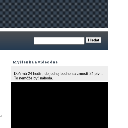
Myšlenka a video dne
Deň má 24 hodín, do jednej bedne sa zmestí 24 pív...
To nemôže byť náhoda.
u