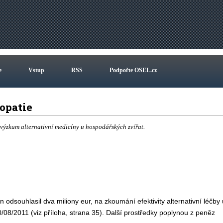
e
Vstup
RSS
Podpořte OSEL.cz
opatie
 výzkum alternativní medicíny u hospodářských zvířat.
dsouhlasil dva miliony eur, na zkoumání efektivity alternativní léčby 
2011 (viz příloha, strana 35). Další prostředky poplynou z peněz