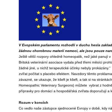
V Evopském parlamentu rozhodli v duchu hesla zakla
žádnou chorobnou materií nemoci, ale jsou pouze naruš
Ještě větší rozpory ohledně homeopatik, než jaké panují v 
Britská veterinární asociace vydala před třemi měsíci proh
žádné jiné, u nichž terapeutické účinky nebyly prokázány.“
zvířat počítat s placebo efektem. Navzdory těmto proklamac
závazné, se ukazuje, že kšeft je kšeft, a tak si na stránkách
Homeopathic Veterinary Surgeons) můžete vybrat z hodně 
přípravky pro domácí a hospodářská zvířata doporučují a léč
Rozum v koncích
Co vedlo naše zástupce sjednocené Evropy v době, kdy náro