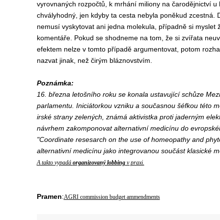
vyrovnaných rozpočtů, k mrhání miliony na čarodějnictví u 
chvályhodný, jen kdyby ta cesta nebyla poněkud zcestná.
nemusí vyskytovat ani jedna molekula, případně si myslet ž
komentáře. Pokud se shodneme na tom, že si zvířata neuvěd
efektem nelze v tomto případě argumentovat, potom rozhaz
nazvat jinak, než čirým bláznovstvím.
Poznámka:
16. března letošního roku se konala ustavující schůze Me
parlamentu. Iniciátorkou vzniku a současnou šéfkou této me
irské strany zelených, známá aktivistka proti jaderným el
návrhem zakomponovat alternativní medicínu do evropskéh
"Coordinate resesarch on the use of homeopathy and phyto
alternativní medicínu jako integrovanou součást klasické m
A takto vypadá
organizovaný lobbing
v praxi.
Pramen
:
AGRI commission budget ammendments