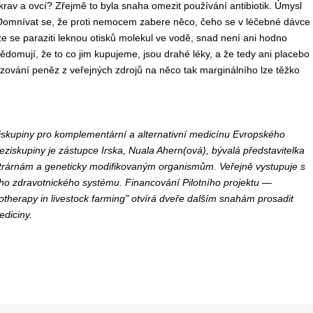
krav a ovcí? Zřejmě to byla snaha omezit používání antibiotik. Úmysl
 Domnívat se, že proti nemocem zabere něco, čeho se v léčebné dávce
e se paraziti leknou otisků molekul ve vodě, snad není ani hodno
omují, že to co jim kupujeme, jsou drahé léky, a že tedy ani placebo
ování peněz z veřejných zdrojů na něco tak marginálního lze těžko
ziskupiny pro komplementární a alternativní medicínu Evropského
ziskupiny je zástupce Irska, Nuala Ahern(ová), bývalá představitelka
ektrárnám a geneticky modifikovaným organismům. Veřejně vystupuje s
o zdravotnického systému. Financování Pilotního projektu —
therapy in livestock farming" otvírá dveře dalším snahám prosadit
ediciny.