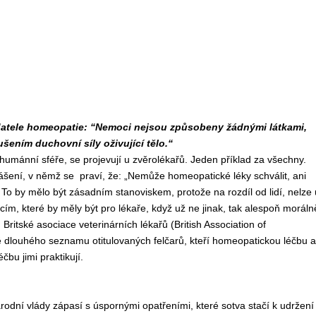
datele homeopatie: “Nemoci nejsou způsobeny žádnými látkami,
ením duchovní síly oživující tělo.“
humánní sféře, se projevují u zvěrolékařů. Jeden příklad za všechny.
lášení, v němž se praví, že: „Nemůže homeopatické léky schválit, ani
 To by mělo být zásadním stanoviskem, protože na rozdíl od lidí, nelze 
ím, které by měly být pro lékaře, když už ne jinak, tak alespoň moráln
 Britské asociace veterinárních lékařů (British Association of
dlouhého seznamu otitulovaných felčarů, kteří homeopatickou léčbu a
bu jimi praktikují.
dní vlády zápasí s úspornými opatřeními, které sotva stačí k udržení