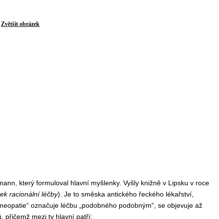
Zvětšit obrázek
nn, který formuloval hlavní myšlenky. Vyšly knižně v Lipsku v roce
ek racionální léčby
). Je to směska antického řeckého lékařství,
meopatie“ označuje léčbu „podobného podobným“, se objevuje až
 přičemž mezi ty hlavní patří: