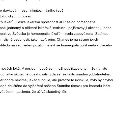
.
dávkování resp. infinitezimálního ředění.
tologických procesů.
ch lékařů. Česká lékařská společnost JEP se od homeopatie
ii jednotný a některé lékařské instituce i pojišťovny ji akceptují nebo
, naopak ve Švédsku je homeopatie lékařům zcela zapovězena. Zatímco
í, vlivné osobnosti, jako např. princ Charles je na straně jejich
ledu na věc, jeden pozitivní efekt se homeopatii upřít nedá - placebo
ní nových léků. V poslední době se množí publikace o tom, že na tyto
nnou látku skutečně obsahovaly. Zdá se, že takto snadno „oblafnutelnýc
t dobře nevíme, jak to funguje, ale protože to účinkuje, bylo by chybo
ásně zhuštěno do vyjádření nášeho Státního ústavu pro kontrolu léčiv -
svědčením pacienta, že užívá skutečný lék.