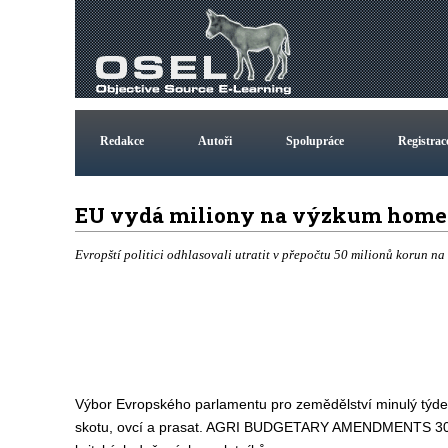
Redakce
Autoři
Spolupráce
Registrac
EU vydá miliony na výzkum home
Evropští politici odhlasovali utratit v přepočtu 50 milionů korun na
Výbor Evropského parlamentu pro zemědělství minulý týden o
skotu, ovcí a prasat. AGRI BUDGETARY AMENDMENTS 30/08/