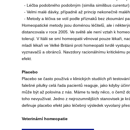
- Léčba podobného podobným (similia similibus curentur)
- Velmi malé dávky, případně až princip nekonečně malého 
- Metody a léčiva se volí podle příznaků bez zkoumání pa
Homeopatické metody jsou doménou léčitelů, ale i některý
distancovala v roce 2005. Ve světě ale není vztah k homeopat
tolerují. V Itálii se smí homeopatii věnovat pouze lékaři
mladí lékaři ve Velké Británii proti homeopatii tvrdě vystupuj
vyznavačů a obránců. Navzdory racionálnímu kritickému poh
efekt.
Placebo
Placebo se často používá v klinických studiích při testová
falešné pilulky celá řada pacientů reaguje, jako kdyby úči
může být až polovina z nás. Máme tu tedy něco, o čemž dos
toho nevyužívat. Jedno z nejrozumnějších stanovisek je kr
definuje placebo efekt jako léčebný výsledek vyvolaný pře
Veterinární homeopatie