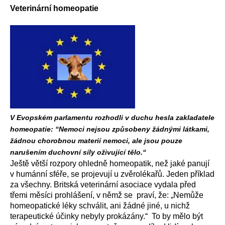
Veterinární homeopatie
V Evopském parlamentu rozhodli v duchu hesla zakladatele
homeopatie: “Nemoci nejsou způsobeny žádnými látkami,
žádnou chorobnou materií nemoci, ale jsou pouze
narušením duchovní síly oživující tělo.“
Ještě větší rozpory ohledně homeopatik, než jaké panují
v humánní sféře, se projevují u zvěrolékařů. Jeden příklad
za všechny. Britská veterinární asociace vydala před
třemi měsíci prohlášení, v němž se praví, že: „Nemůže
homeopatické léky schválit, ani žádné jiné, u nichž
terapeutické účinky nebyly prokázány.“ To by mělo být