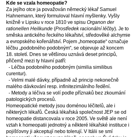
Kde se vzala homeopatie?
Za jejího otce ja považován německý lékař Samuel
Hahnemann, který formuloval hlavní myšlenky. Vyšly
knižně v Lipsku v roce 1810 ve spisu
Organon der
rationellen Heilkunde
(
Prostředek racionální léčby
). Je to
směska antického řeckého lékařství, středověké alchymie
a evropského kořenářství. Pojem „homeopatie“ označuje
léčbu „podobného podobným“, se objevuje až koncem
18. století. Dnes se většinou uznává deset principů,
přičemž mezi ty hlavní patří:
- Léčba podobného podobným (similia similibus
curentur).
- Velmi malé dávky, případně až princip nekonečně
malého dávkování resp. infinitezimálního ředění.
- Metody a léčiva se volí podle příznaků bez zkoumání
patologických procesů.
Homeopatické metody jsou doménou léčitelů, ale i
některých lékařů. Česká lékařská společnost JEP se od
homeopatie distancovala v roce 2005. Ve světě ale není
vztah k homeopatii jednotný a některé lékařské instituce i
pojišťovny ji akceptují nebo tolerují. V Itálii se smí