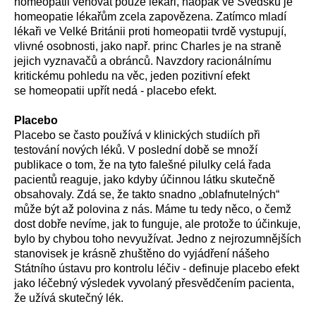
homeopatii věnovat pouze lékaři, naopak ve Švédsku je
homeopatie lékařům zcela zapovězena. Zatímco mladí
lékaři ve Velké Británii proti homeopatii tvrdě vystupují,
vlivné osobnosti, jako např. princ Charles je na straně
jejich vyznavačů a obránců. Navzdory racionálnímu
kritickému pohledu na věc, jeden pozitivní efekt
se homeopatii upřít nedá - placebo efekt.
Placebo
Placebo se často používá v klinických studiích při
testování nových léků. V poslední době se množí
publikace o tom, že na tyto falešné pilulky celá řada
pacientů reaguje, jako kdyby účinnou látku skutečně
obsahovaly. Zdá se, že takto snadno „oblafnutelných“
může být až polovina z nás. Máme tu tedy něco, o čemž
dost dobře nevíme, jak to funguje, ale protože to účinkuje,
bylo by chybou toho nevyužívat. Jedno z nejrozumnějších
stanovisek je krásně zhuštěno do vyjádření nášeho
Státního ústavu pro kontrolu léčiv - definuje placebo efekt
jako léčebný výsledek vyvolaný přesvědčením pacienta,
že užívá skutečný lék.