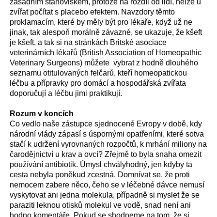
zásadním stanoviskem, protože na rozdíl od lidí, nelze u
zvířat počítat s placebo efektem. Navzdory těmto
proklamacím, které by měly být pro lékaře, když už ne
jinak, tak alespoň morálně závazné, se ukazuje, že kšeft
je kšeft, a tak si na stránkách Britské asociace
veterinárních lékařů (British Association of Homeopathic
Veterinary Surgeons) můžete vybrat z hodně dlouhého
seznamu otitulovaných felčarů, kteří homeopatickou
léčbu a přípravky pro domácí a hospodářská zvířata
doporučují a léčbu jimi praktikují.
Rozum v koncích
Co vedlo naše zástupce sjednocené Evropy v době, kdy
národní vlády zápasí s úspornými opatřeními, které sotva
stačí k udržení vyrovnaných rozpočtů, k mrhání miliony na
čarodějnictví u krav a ovcí? Zřejmě to byla snaha omezit
používání antibiotik. Úmysl chvályhodný, jen kdyby ta
cesta nebyla poněkud zcestná. Domnívat se, že proti
nemocem zabere něco, čeho se v léčebné dávce nemusí
vyskytovat ani jedna molekula, případně si myslet že se
paraziti leknou otisků molekul ve vodě, snad není ani
hodno komentáře. Pokud se shodneme na tom, že si