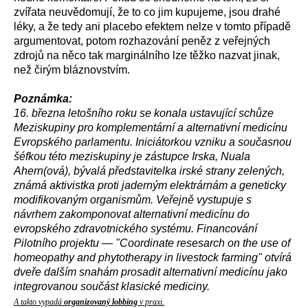
zvířata neuvědomují, že to co jim kupujeme, jsou drahé
léky, a že tedy ani placebo efektem nelze v tomto případě
argumentovat, potom rozhazování peněz z veřejných
zdrojů na něco tak marginálního lze těžko nazvat jinak,
než čirým bláznovstvím.
Poznámka:
16. března letošního roku se konala ustavující schůze
Meziskupiny pro komplementární a alternativní medicínu
Evropského parlamentu. Iniciátorkou vzniku a současnou
šéfkou této meziskupiny je zástupce Irska, Nuala
Ahern(ová), bývalá představitelka irské strany zelených,
známá aktivistka proti jaderným elektrárnám a geneticky
modifikovaným organismům. Veřejně vystupuje s
návrhem zakomponovat alternativní medicínu do
evropského zdravotnického systému. Financování
Pilotního projektu — "Coordinate resesarch on the use of
homeopathy and phytotherapy in livestock farming" otvírá
dveře dalším snahám prosadit alternativní medicínu jako
integrovanou součást klasické mediciny.
A takto vypadá
organizovaný lobbing
v praxi.