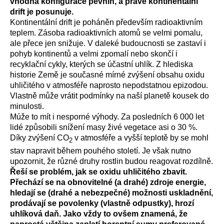
vhodná konfigurace pevnin, a právě kontinentální
drift je posunuje.
Kontinentální drift je poháněn především radioaktivním
teplem. Zásoba radioaktivních atomů se velmi pomalu,
ale přece jen snižuje. V daleké budoucnosti se zastaví i
pohyb kontinentů a velmi zpomalí nebo skončí i
recyklační cykly, kterých se účastní uhlík. Z hlediska
historie Země je současné mírné zvýšení obsahu oxidu
uhličitého v atmosféře naprosto nepodstatnou epizodou.
Vlastně může vrátit podmínky na naší planetě kousek do
minulosti.
Múže to mít i nesporné výhody. Za posledních 6 000 let
lidé způsobili snížení masy živé vegetace asi o 30 %.
Díky zvýšení CO
v atmosféře a vyšší teplotě by se mohl
2
stav napravit během pouhého století. Je však nutno
upozornit, že různé druhy rostlin budou reagovat rozdílně.
Řeší se problém, jak se oxidu uhličitého zbavit.
Přechází se na obnovitelné (a drahé) zdroje energie,
hledají se (drahé a nebezpečné) možnosti uskladnění,
prodávají se povolenky (vlastně odpustky), hrozí
uhlíková daň. Jako vždy to ovšem znamená, že