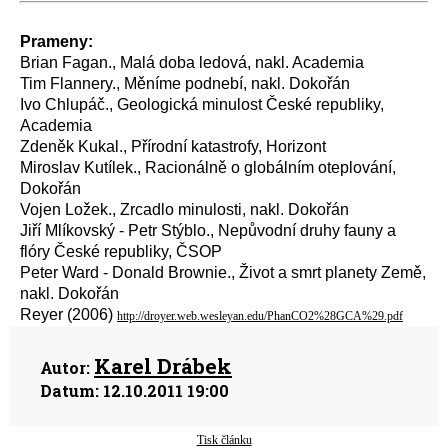
Prameny:
Brian Fagan., Malá doba ledová, nakl. Academia
Tim Flannery., Měníme podnebí, nakl. Dokořán
Ivo Chlupáč., Geologická minulost České republiky,
Academia
Zdeněk Kukal., Přírodní katastrofy, Horizont
Miroslav Kutílek., Racionálně o globálním oteplování,
Dokořán
Vojen Ložek., Zrcadlo minulosti, nakl. Dokořán
Jiří Mlíkovský - Petr Stýblo., Nepůvodní druhy fauny a
flóry České republiky, ČSOP
Peter Ward - Donald Brownie., Život a smrt planety Země,
nakl. Dokořán
Reyer (2006)
http://droyer.web.wesleyan.edu/PhanCO2%28GCA%29.pdf
Karel Drábek
Autor:
Datum:
12.10.2011 19:00
Tisk článku