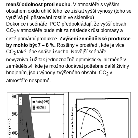
menší odolnost proti suchu
. V atmosféře s vyšším
obsahem oxidu uhličitého lze získat vyšší výnosy (toho se
využívá při pěstování rostlin ve skleníku)
Dokonce i scénáře IPCC předpokládají, že vyšší obsah
CO
v atmosféře bude mít za následek růst biomasy a
2
čisté primární produkce.
Zvýšení zemědělské produkce
by mohlo být 7 – 8 %.
Rostliny v prostředí, kde je více
CO
také lépe snášejí sucho. Novější scénáře
2
nevyznívají už tak jednoznačně optimisticky, nicméně v
zemědělství, kde je možno dodávat potřebné další živiny
hnojením, jsou výhody zvýšeného obsahu CO
v
2
atmosféře nesporné.