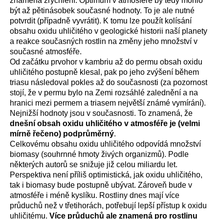
znamená zrychlení. Optimum v atmosféře by tedy mohlo
být až pětinásobek současné hodnoty. To je ale nutné
potvrdit (případně vyvrátit). K tomu lze použít kolísání
obsahu oxidu uhličitého v geologické historii naší planety
a reakce současných rostlin na změny jeho množství v
současné atmosféře.
Od začátku prvohor v kambriu až do permu obsah oxidu
uhličitého postupně klesal, pak po jeho zvýšení během
triasu následoval pokles až do současnosti (za pozornost
stojí, že v permu bylo na Zemi rozsáhlé zalednění a na
hranici mezi permem a triasem největší známé vymírání).
Nejnižší hodnoty jsou v současnosti. To znamená, že
dnešní obsah oxidu uhličitého v atmosféře je (velmi
mírně řečeno) podprůměrný
.
Celkovému obsahu oxidu uhličitého odpovídá množství
biomasy (souhrnné hmoty živých organizmů). Podle
některých autorů se snižuje již celou miliardu let.
Perspektiva není příliš optimistická, jak oxidu uhličitého,
tak i biomasy bude postupně ubývat. Zároveň bude v
atmosféře i méně kyslíku. Rostliny dnes mají více
průduchů než v třetihorách, potřebují lepší přístup k oxidu
uhličitému.
Více průduchů ale znamená pro rostlinu