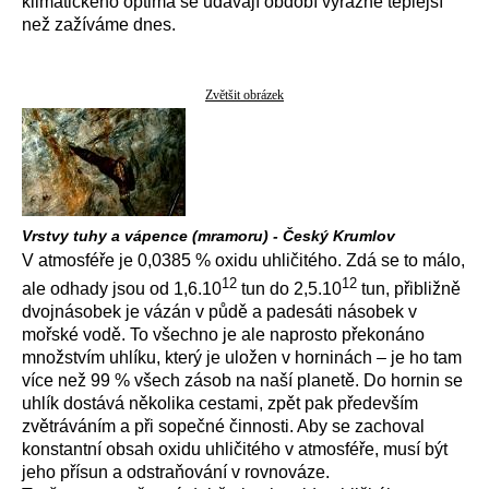
klimatického optima se udávají období výrazně teplejší
než zažíváme dnes.
Zvětšit obrázek
Vrstvy tuhy a vápence (mramoru) - Český Krumlov
V atmosféře je 0,0385 % oxidu uhličitého. Zdá se to málo,
12
12
ale odhady jsou od 1,6.10
tun do 2,5.10
tun, přibližně
dvojnásobek je vázán v půdě a padesáti násobek v
mořské vodě. To všechno je ale naprosto překonáno
množstvím uhlíku, který je uložen v horninách – je ho tam
více než 99 % všech zásob na naší planetě. Do hornin se
uhlík dostává několika cestami, zpět pak především
zvětráváním a při sopečné činnosti. Aby se zachoval
konstantní obsah oxidu uhličitého v atmosféře, musí být
jeho přísun a odstraňování v rovnováze.