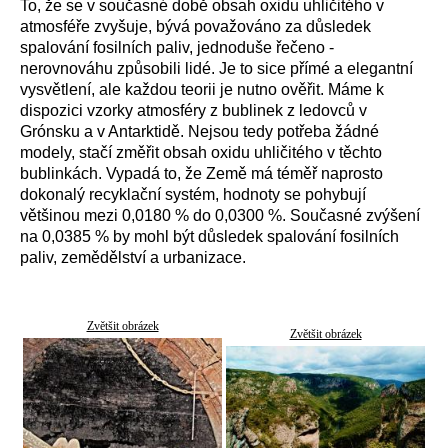
To, že se v současné době obsah oxidu uhličitého v
atmosféře zvyšuje, bývá považováno za důsledek
spalování fosilních paliv, jednoduše řečeno -
nerovnováhu způsobili lidé. Je to sice přímé a elegantní
vysvětlení, ale každou teorii je nutno ověřit. Máme k
dispozici vzorky atmosféry z bublinek z ledovců v
Grónsku a v Antarktidě. Nejsou tedy potřeba žádné
modely, stačí změřit obsah oxidu uhličitého v těchto
bublinkách. Vypadá to, že Země má téměř naprosto
dokonalý recyklační systém, hodnoty se pohybují
většinou mezi 0,0180 % do 0,0300 %. Současné zvýšení
na 0,0385 % by mohl být důsledek spalování fosilních
paliv, zemědělství a urbanizace.
Zvětšit obrázek
Zvětšit obrázek