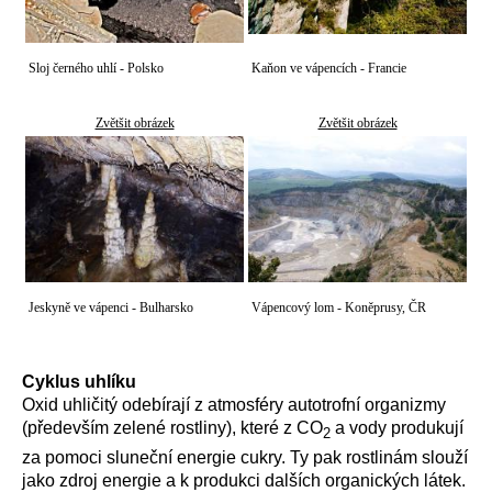
Sloj černého uhlí - Polsko
Kaňon ve vápencích - Francie
Zvětšit obrázek
Zvětšit obrázek
Jeskyně ve vápenci - Bulharsko
Vápencový lom - Koněprusy, ČR
Cyklus uhlíku
Oxid uhličitý odebírají z atmosféry autotrofní organizmy
(především zelené rostliny), které z CO
a vody produkují
2
za pomoci sluneční energie cukry. Ty pak rostlinám slouží
jako zdroj energie a k produkci dalších organických látek.