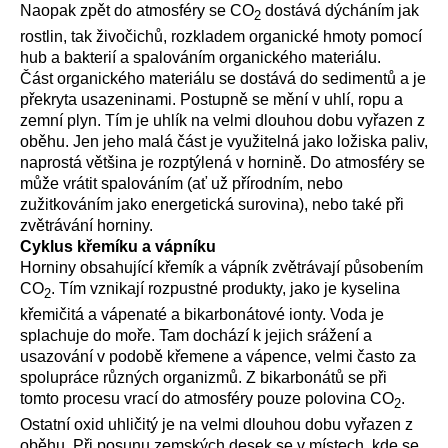
Naopak zpět do atmosféry se CO
dostává dýcháním jak
2
rostlin, tak živočichů, rozkladem organické hmoty pomocí
hub a bakterií a spalováním organického materiálu.
Část organického materiálu se dostává do sedimentů a je
překryta usazeninami. Postupně se mění v uhlí, ropu a
zemní plyn. Tím je uhlík na velmi dlouhou dobu vyřazen z
oběhu. Jen jeho malá část je využitelná jako ložiska paliv,
naprostá většina je rozptýlená v hornině. Do atmosféry se
může vrátit spalováním (ať už přírodním, nebo
zužitkováním jako energetická surovina), nebo také při
zvětrávání horniny.
Cyklus křemíku a vápníku
Horniny obsahující křemík a vápník zvětrávají působením
CO
. Tím vznikají rozpustné produkty, jako je kyselina
2
křemičitá a vápenaté a bikarbonátové ionty. Voda je
splachuje do moře. Tam dochází k jejich srážení a
usazování v podobě křemene a vápence, velmi často za
spolupráce různých organizmů. Z bikarbonátů se při
tomto procesu vrací do atmosféry pouze polovina CO
.
2
Ostatní oxid uhličitý je na velmi dlouhou dobu vyřazen z
oběhu. Při posunu zemských desek se v místech, kde se