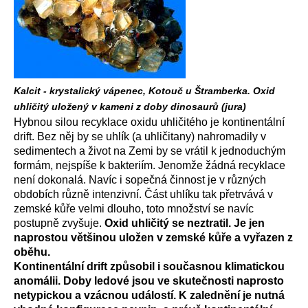
Kalcit - krystalický vápenec, Kotouč u Štramberka. Oxid
uhličitý uložený v kameni z doby dinosaurů (jura)
Hybnou silou recyklace oxidu uhličitého je kontinentální
drift. Bez něj by se uhlík (a uhličitany) nahromadily v
sedimentech a život na Zemi by se vrátil k jednoduchým
formám, nejspíše k bakteriím. Jenomže žádná recyklace
není dokonalá. Navíc i sopečná činnost je v různých
obdobích různě intenzivní. Část uhlíku tak přetrvává v
zemské kůře velmi dlouho, toto množství se navíc
postupně zvyšuje.
Oxid uhličitý se neztratil. Je jen
naprostou většinou uložen v zemské kůře a vyřazen z
oběhu.
Kontinentální drift způsobil i současnou klimatickou
anomálii. Doby ledové jsou ve skutečnosti naprosto
netypickou a vzácnou událostí. K zalednění je nutná