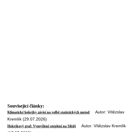
Související články:
Autor: Vítězslav
Klimatické hokejky závisí na volbě statistických metod
Kremlík (29.07.2026)
Autor: Vítězslav Kremlík
Hokejkový graf: Vymyšlené oteplení na Sibiři