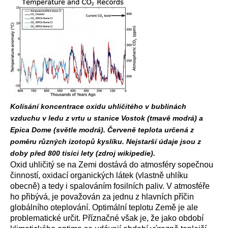
Kolísání koncentrace oxidu uhličitého v bublinách
vzduchu v ledu z vrtu u stanice Vostok (tmavě modrá) a
Epica Dome (světle modrá). Červeně teplota určená z
poměru různých izotopů kyslíku. Nejstarší údaje jsou z
doby před 800 tisíci lety (zdroj wikipedie).
Oxid uhličitý se na Zemi dostává do atmosféry sopečnou
činností, oxidací organických látek (vlastně uhlíku
obecně) a tedy i spalováním fosilních paliv. V atmosféře
ho přibývá, je považován za jednu z hlavních příčin
globálního oteplování. Optimální teplotu Země je ale
problematické určit. Příznačné však je, že jako období