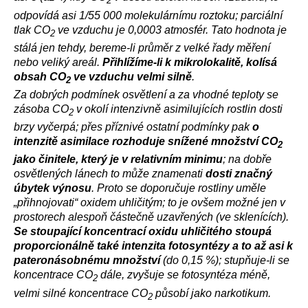
2
odpovídá asi 1/55 000 molekulárnímu roztoku; parciální
tlak CO
ve vzduchu je 0,0003 atmosfér. Tato hodnota je
2
stálá jen tehdy, bereme-li průměr z velké řady měření
nebo veliký areál.
Přihlížíme-li k mikrolokalitě, kolísá
obsah CO
ve vzduchu velmi silně
.
2
Za dobrých podmínek osvětlení a za vhodné teploty se
zásoba CO
v okolí intenzivně asimilujících rostlin dosti
2
brzy vyčerpá; přes příznivé ostatní podmínky pak
o
intenzitě asimilace rozhoduje snížené množství CO
2
jako činitele, který je v relativním minimu
; na dobře
osvětlených lánech to může znamenati
dosti značný
úbytek výnosu
. Proto se doporučuje rostliny uměle
„přihnojovati“ oxidem uhličitým; to je ovšem možné jen v
prostorech alespoň částečně uzavřených (ve sklenících).
Se stoupající koncentrací oxidu uhličitého stoupá
proporcionálně také intenzita fotosyntézy a to až asi k
pateronásobnému množství
(do 0,15 %); stupňuje-li se
koncentrace CO
dále, zvyšuje se fotosyntéza méně,
2
velmi silné koncentrace CO
působí jako narkotikum.
2