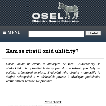
MENU
III
Kam se ztratil oxid uhličitý?
Obsah oxidu uhličitého v atmosféře se mění. Automaticky se
předpokládá, že optimální hodnoty jsou zhruba takové, jaké byly na
počátku průmyslové revoluce. Zvyšování jeho obsahu v atmosféře je
údajně nebezpečné a v důsledcích povede k závažným problémům
včetně snížení zemědělské produkce.
Zvětšit obrázek