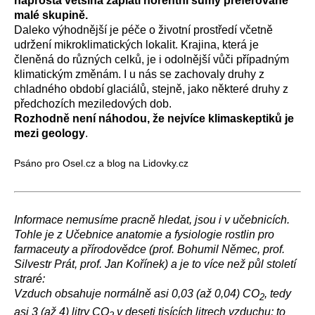
naprostá většina zaplatí horentní sumy preferované
malé skupině.
Daleko výhodnější je péče o životní prostředí včetně
udržení mikroklimatických lokalit. Krajina, která je
členěná do různých celků, je i odolnější vůči případným
klimatickým změnám. I u nás se zachovaly druhy z
chladného období glaciálů, stejně, jako některé druhy z
předchozích meziledových dob.
Rozhodně není náhodou, že nejvíce klimaskeptiků je
mezi geology
.
Psáno pro Osel.cz a blog na Lidovky.cz
Informace nemusíme pracně hledat, jsou i v učebnicích.
Tohle je z Učebnice anatomie a fysiologie rostlin pro
farmaceuty a přírodovědce (prof. Bohumil Němec, prof.
Silvestr Prát, prof. Jan Kořínek) a je to více než půl století
straré:
Vzduch obsahuje normálně asi 0,03 (až 0,04) CO
, tedy
2
asi 3 (až 4) litry CO
v deseti tisících litrech vzduchu; to