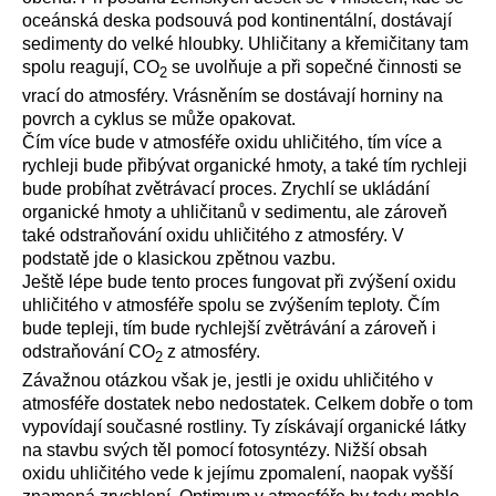
oceánská deska podsouvá pod kontinentální, dostávají
sedimenty do velké hloubky. Uhličitany a křemičitany tam
spolu reagují, CO
se uvolňuje a při sopečné činnosti se
2
vrací do atmosféry. Vrásněním se dostávají horniny na
povrch a cyklus se může opakovat.
Čím více bude v atmosféře oxidu uhličitého, tím více a
rychleji bude přibývat organické hmoty, a také tím rychleji
bude probíhat zvětrávací proces. Zrychlí se ukládání
organické hmoty a uhličitanů v sedimentu, ale zároveň
také odstraňování oxidu uhličitého z atmosféry. V
podstatě jde o klasickou zpětnou vazbu.
Ještě lépe bude tento proces fungovat při zvýšení oxidu
uhličitého v atmosféře spolu se zvýšením teploty. Čím
bude tepleji, tím bude rychlejší zvětrávání a zároveň i
odstraňování CO
z atmosféry.
2
Závažnou otázkou však je, jestli je oxidu uhličitého v
atmosféře dostatek nebo nedostatek. Celkem dobře o tom
vypovídají současné rostliny. Ty získávají organické látky
na stavbu svých těl pomocí fotosyntézy. Nižší obsah
oxidu uhličitého vede k jejímu zpomalení, naopak vyšší